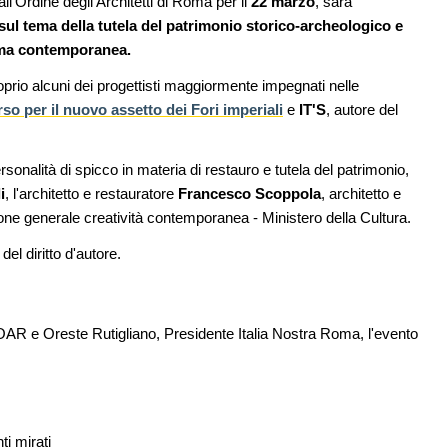
ll'Ordine degli Architetti di Roma per il
22 marzo
, sarà
a climatica
di architettura
 sul tema della tutela del patrimonio storico-archeologico e
Roma contemporanea.
08
UP-TO-DATE
rks 2026,
Riforma delle professioni, ok al Senat
oprio alcuni dei progettisti maggiormente impegnati nelle
a comunitaria in
novità su abilitazione, competenze,
l mare
tirocini ed equo compenso
so per il nuovo assetto dei Fori imperiali
e
IT'S
, autore del
09
CONCORSI
 lungomare di
La ricarica dei profumi domestici in u
rsonalità di spicco in materia di restauro e tutela del patrimonio,
prodotto innovativo di design
i
, l'architetto e restauratore
Francesco Scoppola
, architetto e
one generale creatività contemporanea - Ministero della Cultura.
el diritto d'autore.
e OAR e Oreste Rutigliano, Presidente Italia Nostra Roma, l'evento
ti mirati