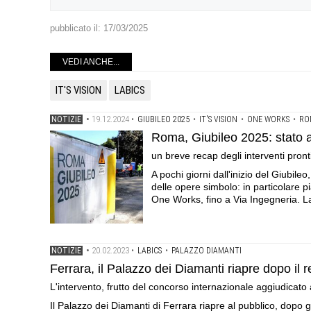
pubblicato il:
17/03/2025
VEDI ANCHE...
IT'S VISION
LABICS
19.12.2024
NOTIZIE
•
•
GIUBILEO 2025
•
IT'S VISION
•
ONE WORKS
•
RO
Roma, Giubileo 2025: stato 
un breve recap degli interventi pront
A pochi giorni dall'inizio del Giubile
delle opere simbolo: in particolare pi
One Works, fino a Via Ingegneria. 
20.02.2023
NOTIZIE
•
•
LABICS
•
PALAZZO DIAMANTI
Ferrara, il Palazzo dei Diamanti riapre dopo il 
L'intervento, frutto del concorso internazionale aggiudicato
Il Palazzo dei Diamanti di Ferrara riapre al pubblico, dopo g