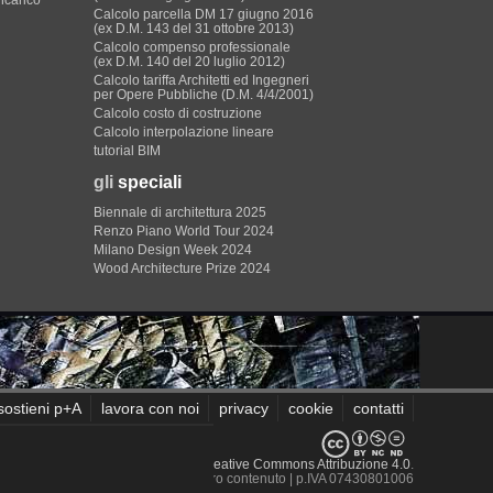
Calcolo parcella DM 17 giugno 2016
(ex D.M. 143 del 31 ottobre 2013)
Calcolo compenso professionale
(ex D.M. 140 del 20 luglio 2012)
Calcolo tariffa Architetti ed Ingegneri
per Opere Pubbliche (D.M. 4/4/2001)
Calcolo costo di costruzione
Calcolo interpolazione lineare
tutorial BIM
gli
speciali
Biennale di architettura 2025
Renzo Piano World Tour 2024
Milano Design Week 2024
Wood Architecture Prize 2024
sostieni p+A
lavora con noi
privacy
cookie
contatti
sito sono rilasciati sotto
Licenza Creative Commons Attribuzione 4.0
.
 recensiti e non è responsabile del loro contenuto
| p.IVA 07430801006