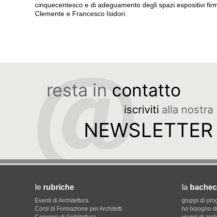
cinquecentesco e di adeguamento degli spazi espositivi firma
Clemente e Francesco Isidori.
resta in
contatto
iscriviti
alla nostra
NEWSLETTER
le
rubriche
la
bachec
Eventi di Architettura
gruppi di pro
Corsi di Formazione per Architetti
ho bisogno di
Concorsi di Architettura
viaggi di arch