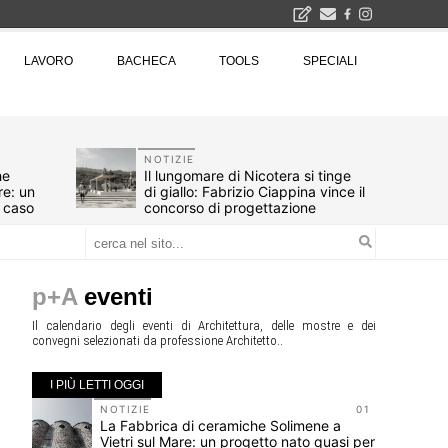
2026
LAVORO
BACHECA
TOOLS
SPECIALI
La Fabbrica di ceramiche Solimene a Vietri sul Mare: un progetto nato quasi per caso - La lucertola aggrappata alla roccia, tra Wright e Gaudì, unica opera europea del visionario architetto Paolo Soleri
Osteria dell'Architetto a Marmomac con i fondatori di EMBT, Park, CZA e ELASTICOFarm - Veronafiere, dal 22 al 25 settembre 2026 · 2x4 Cfp · Ingresso gratuito · Iscrizioni aperte!
I Cantieri by LandWorks 2026, autocostruzione e vita comunitaria in Sardegna, a picco sul mare - Workshop di autocostruzione e rigenerazione urbana nell'ex borgo minerario dell'Argentiera · 3 turni
una mostra
NOTIZIE
he
Il lungomare di Nicotera si tinge
re: un
di giallo: Fabrizio Ciappina vince il
r caso
concorso di progettazione
p+A
eventi
Il calendario degli eventi di Architettura, delle mostre e dei
convegni selezionati da professione Architetto..
I PIÙ LETTI OGGI
10
NOTIZIE
01
r
La Fabbrica di ceramiche Solimene a
vizi
Vietri sul Mare: un progetto nato quasi per