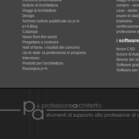
Notizie di Architettura
compro - ven
Viaggi & Architetture
casa - studio
Design
esami di stat
Archivio notizie pubblicate su p+A
blablabla
p+A Blog
certificazion
Catalogo
professione e
News from the world
i
software
Progettare e costruire
Hall of fame. i risultati dei concorsi
forum CAD
Up-to-date: la professione in progress
lezioni di Au
Interviews
librerie dei s
Prodotti per l'architettura
Software gratu
Rassegna p+A
Software per 