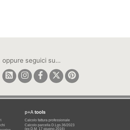
oppure seguici su...
p+A
tools
i
Calcolo fattura professionale
ichi
Calcolo parcella D.Lgs.36/2023
(ex D.M. 17 giugno 2016)
incarico