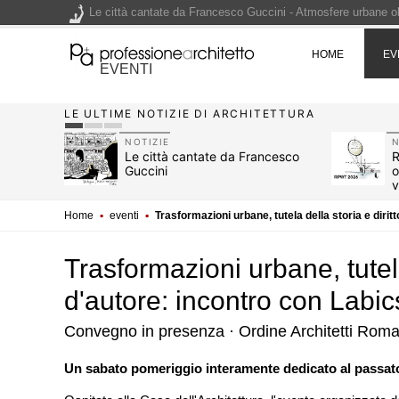
Le città cantate da Francesco Guccini - Atmosfere urbane olt
Renzo Piano World Tour 2026, ottava edizione in partenza. 
HOME
EV
EVENTI
LE ULTIME NOTIZIE DI ARCHITETTURA
200 manifesti per i 200 anni di Carlo Collodi, creatore di 
NOTIZIE
N
7, i 10
Le città cantate da Francesco
R
glione
Guccini
o
v
Home
▪
eventi
▪
Trasformazioni urbane, tutela della storia e diritt
Trasformazioni urbane, tutela
d'autore: incontro con Labics
Convegno in presenza · Ordine Architetti Roma
EVENTI
Un sabato pomeriggio interamente dedicato al passato,
Città Osmotiche: la 
attraverso suoli perm