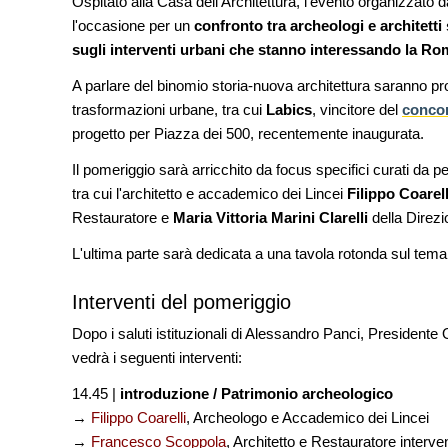
Ospitato alla Casa dell'Architettura, l'evento organizzato da
dell'acqua e resilienz
l'occasione per un
confronto tra archeologi e architetti
sugli interventi urbani che stanno interessando la 
FORMAZIONE
I Cantieri by LandWo
A parlare del binomio storia-nuova architettura saranno pr
autocostruzione e vit
Sardegna, a picco su
trasformazioni urbane, tra cui
Labics
, vincitore del
concor
progetto per Piazza dei 500, recentemente inaugurata.
CONCORSI
Un nuovo volto per il
Il pomeriggio sarà arricchito da focus specifici curati da pe
Villammare
tra cui l'architetto e accademico dei Lincei
Filippo Coarell
Restauratore e
Maria Vittoria Marini Clarelli
della Direzi
L'ultima parte sarà dedicata a una tavola rotonda sul tema d
Interventi del pomeriggio
Dopo i saluti istituzionali di Alessandro Panci, President
vedrà i seguenti interventi:
14.45 |
introduzione / Patrimonio archeologico
→
Filippo Coarelli
, Archeologo e Accademico dei Lincei
→
Francesco Scoppola
, Architetto e Restauratore interven