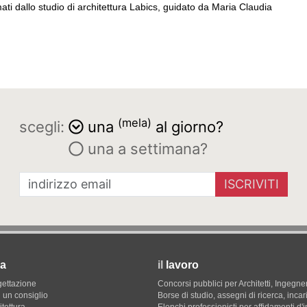
ti dallo studio di architettura Labics, guidato da Maria Claudia
(mela)
scegli:
una
al giorno?
una a settimana?
ISCRIVITI
a
il
lavoro
gettazione
Concorsi pubblici per Architetti, Ingegner
 un consiglio
Borse di studio, assegni di ricerca, incar
itettura
Elenchi professionisti per affidamenti d'