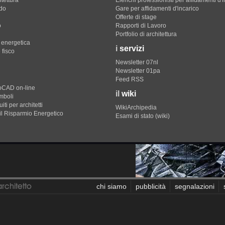
do
Gare per affidamenti d'incarico
Offerte di stage
o
Rapporti di Lavoro
Portfolio di architettura
e energetica
i
servizi
 fisco
Newsletter 07nl
Newsletter 01pa
Feed RSS
toCAD on-line
il
wiki
imboli
iti per architetti
WikiArchipedia
il Risparmio Energetico
Esami di stato (wiki)
chi siamo
pubblicità
segnalazioni
Eccetto dove diversamente specificato, i contenuti di questo 
professioneArchitetto non è collegato ai siti