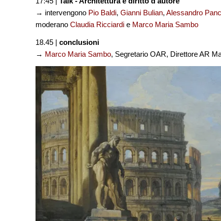
17:45 |
Talk - Architettura e diritto d'autore
→ intervengono
Pio Baldi
,
Gianni Bulian
,
Alessandro Panc
moderano
Claudia Ricciardi
e
Marco Maria Sambo
18.45 |
conclusioni
→
Marco Maria Sambo
, Segretario OAR, Direttore AR M