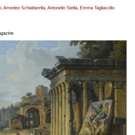
i
,
Amedeo Schiattarella
,
Antonello Stella
,
Emma Tagliacollo
agazine