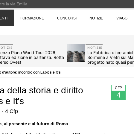
re la via Emilia
Rotta verso Ovest - Europa, Stati Uniti e Canada | 22 agosto > 30 settembre 
ENTI
FORMAZIONE
CONCORSI
NOTIZIE
VIAGGI
Pinocchio - Call di grafica promossa dal Museo MAGMA per la realizzazione di 
OTIZIE
NOTIZIE
enzo Piano World Tour 2026,
La Fabbrica di ceramic
ttava edizione in partenza. Rotta
Solimene a Vietri sul Ma
erso Ovest
progetto nato quasi pe
o d'autore: incontro con Labics e It's
 della storia e diritto
CFP
4
 e It's
 · 4 Cfp
07
UP-TO-DATE
 al presente e al futuro di Roma
.
rigenerazione urbana
L'Agenzia del Demanio lancia gare pe
eabili, gestione
accordi quadro da 219 milioni per ser