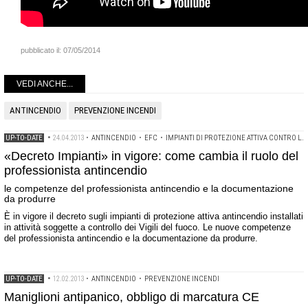
pubblicato il:
07/05/2014
VEDI ANCHE...
ANTINCENDIO
PREVENZIONE INCENDI
UP-TO-DATE
•
24.04.2013
•
ANTINCENDIO
•
EFC
•
IMPIANTI DI PROTEZIONE ATTIVA CONTRO L'INCENDIO
«Decreto Impianti» in vigore: come cambia il ruolo del
professionista antincendio
le competenze del professionista antincendio e la documentazione
da produrre
È in vigore il decreto sugli impianti di protezione attiva antincendio installati
in attività soggette a controllo dei Vigili del fuoco. Le nuove competenze
del professionista antincendio e la documentazione da produrre.
UP-TO-DATE
•
12.02.2013
•
ANTINCENDIO
•
PREVENZIONE INCENDI
Maniglioni antipanico, obbligo di marcatura CE