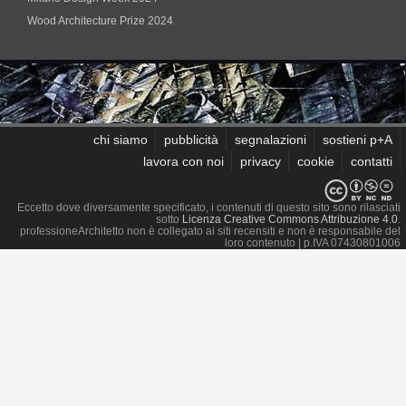
Wood Architecture Prize 2024
chi siamo
pubblicità
segnalazioni
sostieni p+A
lavora con noi
privacy
cookie
contatti
Eccetto dove diversamente specificato, i contenuti di questo sito sono rilasciati
sotto
Licenza Creative Commons Attribuzione 4.0
.
professioneArchitetto non è collegato ai siti recensiti e non è responsabile del
loro contenuto
| p.IVA 07430801006