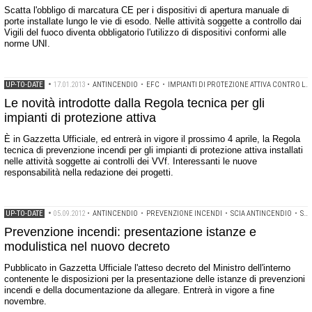
Scatta l'obbligo di marcatura CE per i dispositivi di apertura manuale di
porte installate lungo le vie di esodo. Nelle attività soggette a controllo dai
Vigili del fuoco diventa obbligatorio l'utilizzo di dispositivi conformi alle
norme UNI.
UP-TO-DATE
•
17.01.2013
•
ANTINCENDIO
•
EFC
•
IMPIANTI DI PROTEZIONE ATTIVA CONTRO L'INCENDIO
Le novità introdotte dalla Regola tecnica per gli
impianti di protezione attiva
È in Gazzetta Ufficiale, ed entrerà in vigore il prossimo 4 aprile, la Regola
tecnica di prevenzione incendi per gli impianti di protezione attiva installati
nelle attività soggette ai controlli dei VVf. Interessanti le nuove
responsabilità nella redazione dei progetti.
UP-TO-DATE
•
05.09.2012
•
ANTINCENDIO
•
PREVENZIONE INCENDI
•
SCIA ANTINCENDIO
•
SUAP
Prevenzione incendi: presentazione istanze e
modulistica nel nuovo decreto
Pubblicato in Gazzetta Ufficiale l'atteso decreto del Ministro dell'interno
contenente le disposizioni per la presentazione delle istanze di prevenzioni
incendi e della documentazione da allegare. Entrerà in vigore a fine
novembre.