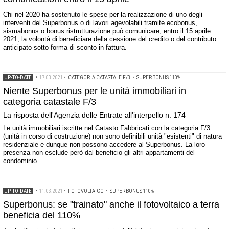
Chi nel 2020 ha sostenuto le spese per la realizzazione di uno degli
interventi del Superbonus o di lavori agevolabili tramite ecobonus,
sismabonus o bonus ristrutturazione può comunicare, entro il 15 aprile
2021, la volontà di beneficiare della cessione del credito o del contributo
anticipato sotto forma di sconto in fattura.
UP-TO-DATE
•
17.03.2021
•
CATEGORIA CATASTALE F/3
•
SUPERBONUS 110%
Niente Superbonus per le unità immobiliari in
categoria catastale F/3
La risposta dell'Agenzia delle Entrate all'interpello n. 174
Le unità immobiliari iscritte nel Catasto Fabbricati con la categoria F/3
(unità in corso di costruzione) non sono definibili unità "esistenti" di natura
residenziale e dunque non possono accedere al Superbonus. La loro
presenza non esclude però dal beneficio gli altri appartamenti del
condominio.
UP-TO-DATE
•
11.03.2021
•
FOTOVOLTAICO
•
SUPERBONUS 110%
Superbonus: se "trainato" anche il fotovoltaico a terra
beneficia del 110%