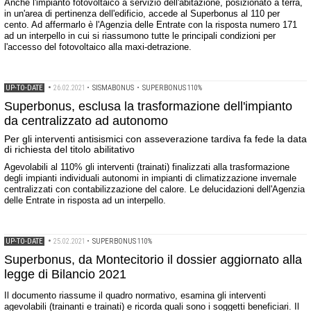
Anche l'impianto fotovoltaico a servizio dell'abitazione, posizionato a terra,
in un'area di pertinenza dell'edificio, accede al Superbonus al 110 per
cento. Ad affermarlo è l'Agenzia delle Entrate con la risposta numero 171
ad un interpello in cui si riassumono tutte le principali condizioni per
l'accesso del fotovoltaico alla maxi-detrazione.
UP-TO-DATE
•
26.02.2021
•
SISMABONUS
•
SUPERBONUS 110%
Superbonus, esclusa la trasformazione dell'impianto
da centralizzato ad autonomo
Per gli interventi antisismici con asseverazione tardiva fa fede la data
di richiesta del titolo abilitativo
Agevolabili al 110% gli interventi (trainati) finalizzati alla trasformazione
degli impianti individuali autonomi in impianti di climatizzazione invernale
centralizzati con contabilizzazione del calore. Le delucidazioni dell'Agenzia
delle Entrate in risposta ad un interpello.
UP-TO-DATE
•
25.02.2021
•
SUPERBONUS 110%
Superbonus, da Montecitorio il dossier aggiornato alla
legge di Bilancio 2021
Il documento riassume il quadro normativo, esamina gli interventi
agevolabili (trainanti e trainati) e ricorda quali sono i soggetti beneficiari. Il