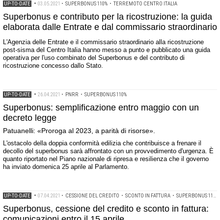
UP-TO-DATE
•
03.05.2021
•
SUPERBONUS 110%
•
TERREMOTO CENTRO ITALIA
Superbonus e contributo per la ricostruzione: la guida
elaborata dalle Entrate e dal commissario straordinario
L'Agenzia delle Entrate e il commissario straordinario alla ricostruzione
post-sisma del Centro Italia hanno messo a punto e pubblicato una guida
operativa per l'uso combinato del Superbonus e del contributo di
ricostruzione concesso dallo Stato.
UP-TO-DATE
•
26.04.2021
•
PNRR
•
SUPERBONUS 110%
Superbonus: semplificazione entro maggio con un
decreto legge
Patuanelli: «Proroga al 2023, a parità di risorse».
L'ostacolo della doppia conformità edilizia che contribuisce a frenare il
decollo del superbonus sarà affrontato con un provvedimento d'urgenza. È
quanto riportato nel Piano nazionale di ripresa e resilienza che il governo
ha inviato domenica 25 aprile al Parlamento.
UP-TO-DATE
•
07.04.2021
•
CESSIONE DEL CREDITO
•
SCONTO IN FATTURA
•
SUPERBONUS 110%
Superbonus, cessione del credito e sconto in fattura:
comunicazioni entro il 15 aprile