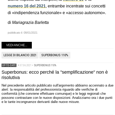
numero 16 del 2021
, entrambe incentrate sui concetti
di «indipendenza funzionale» e «accesso autonomo».
di
Mariagrazia Barletta
pubblicato il:
08/01/2021
VEDI ANCHE...
LEGGE DI BILANCIO 2021
SUPERBONUS 110%
UP-TO-DATE
•
07.06.2021
•
SUPERBONUS 110%
Superbonus: ecco perché la "semplificazione" non è
risolutiva
Nel precedente articolo pubblicato sull'argomento abbiamo accennato a due
alert: la responsabilità del professionista riguardo alle verifiche di
conformità (che conviene effettuare comunque) e le leggi regionali che
possono contrastare con le nuove disposizioni. Analizziamo ora i due punti
e le tante incongruenze derivanti dalle nuove misure.