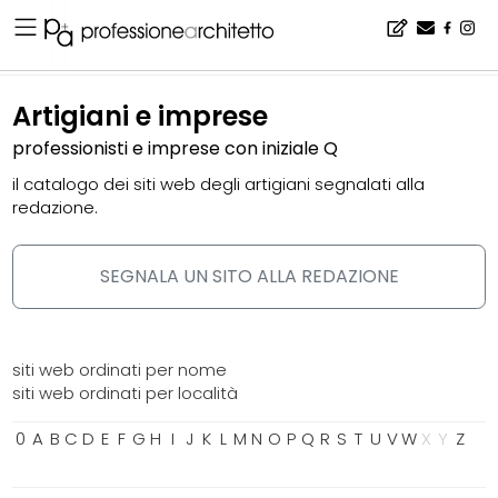
Home
▪
catalogo
▪
artigiani e imprese
Artigiani e imprese
professionisti e imprese con iniziale Q
il catalogo dei siti web degli artigiani segnalati alla
redazione.
SEGNALA UN SITO ALLA REDAZIONE
siti web ordinati per nome
siti web ordinati per località
0
A
B
C
D
E
F
G
H
I
J
K
L
M
N
O
P
Q
R
S
T
U
V
W
X
Y
Z