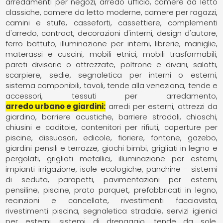
arredamenti per negozi
arredo ufficio
camere da letto
classiche
camere da letto moderne
camere per ragazzi
camini e stufe
casseforti
cassettiere
complementi
d'arredo
contract
decorazioni d'interni
design d'autore
ferro battuto
illuminazione per interni
librerie
maniglie
materassi e cuscini
mobili etnici
mobili trasformabili
pareti divisorie o attrezzate
poltrone e divani
salotti
scarpiere
sedie
segnaletica per interni o esterni
sistema componibili
tavoli
tende alla veneziana
tende e
accessori
tessuti per arredamento
arredo urbano e giardini
arredi per esterni
attrezzi da
giardino
barriere acustiche
barriere stradali
chioschi
chiusini e caditoie
contenitori per rifiuti
coperture per
piscine
dissuasori
edicole
fioriere
fontane
gazebo
giardini pensili e terrazze
giochi bimbi
grigliati in legno e
pergolati
grigliati metallici
illuminazione per esterni
impianti irrigazione
isole ecologiche
panchine - sistemi
di seduta
parapetti
pavimentazioni per esterni
pensiline
piscine
prato parquet
prefabbricati in legno
recinzioni e cancellate
rivestimenti facciavista
rivestimenti piscina
segnaletica stradale
servizi igienici
per esterni
sistemi di drenaggio
tende da sole,