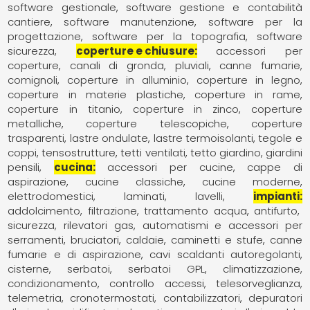
software gestionale
software gestione e contabilità
cantiere
software manutenzione
software per la
progettazione
software per la topografia
software
sicurezza
coperture e chiusure
accessori per
coperture
canali di gronda, pluviali
canne fumarie,
comignoli
coperture in alluminio
coperture in legno
coperture in materie plastiche
coperture in rame
coperture in titanio
coperture in zinco
coperture
metalliche
coperture telescopiche
coperture
trasparenti
lastre ondulate
lastre termoisolanti
tegole e
coppi
tensostrutture
tetti ventilati
tetto giardino, giardini
pensili
cucina
accessori per cucine
cappe di
aspirazione
cucine classiche
cucine moderne
elettrodomestici
laminati
lavelli
impianti
addolcimento, filtrazione, trattamento acqua
antifurto,
sicurezza, rilevatori gas
automatismi e accessori per
serramenti
bruciatori
caldaie
caminetti e stufe
canne
fumarie e di aspirazione
cavi scaldanti autoregolanti
cisterne, serbatoi, serbatoi GPL
climatizzazione,
condizionamento
controllo accessi, telesorveglianza,
telemetria
cronotermostati, contabilizzatori
depuratori