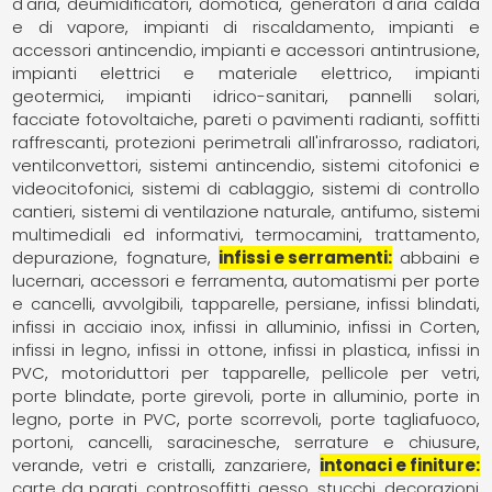
d'aria
deumidificatori
domotica
generatori d'aria calda
e di vapore
impianti di riscaldamento
impianti e
accessori antincendio
impianti e accessori antintrusione
impianti elettrici e materiale elettrico
impianti
geotermici
impianti idrico-sanitari
pannelli solari,
facciate fotovoltaiche
pareti o pavimenti radianti, soffitti
raffrescanti
protezioni perimetrali all'infrarosso
radiatori,
ventilconvettori
sistemi antincendio
sistemi citofonici e
videocitofonici
sistemi di cablaggio
sistemi di controllo
cantieri
sistemi di ventilazione naturale, antifumo
sistemi
multimediali ed informativi
termocamini
trattamento,
depurazione, fognature
infissi e serramenti
abbaini e
lucernari
accessori e ferramenta
automatismi per porte
e cancelli
avvolgibili, tapparelle, persiane
infissi blindati
infissi in acciaio inox
infissi in alluminio
infissi in Corten
infissi in legno
infissi in ottone
infissi in plastica
infissi in
PVC
motoriduttori per tapparelle
pellicole per vetri
porte blindate
porte girevoli
porte in alluminio
porte in
legno
porte in PVC
porte scorrevoli
porte tagliafuoco
portoni, cancelli, saracinesche
serrature e chiusure
verande
vetri e cristalli
zanzariere
intonaci e finiture
carte da parati
controsoffitti
gesso, stucchi, decorazioni