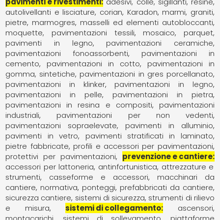
pavimenti e rivestimenti
adesivi, colle, sigillanti, resine
autolivellanti e lisciature
corian
Karadon
marmi, graniti,
pietre
marmogres
masselli ed elementi autobloccanti
moquette, pavimentazioni tessili
mosaico
parquet,
pavimenti in legno
pavimentazioni ceramiche
pavimentazioni fonoassorbenti
pavimentazioni in
cemento
pavimentazioni in cotto
pavimentazioni in
gomma, sintetiche
pavimentazioni in gres porcellanato
pavimentazioni in klinker
pavimentazioni in legno
pavimentazioni in pelle
pavimentazioni in pietra
pavimentazioni in resina e compositi
pavimentazioni
industriali
pavimentazioni per non vedenti
pavimentazioni sopraelevate
pavimenti in alluminio
pavimenti in vetro
pavimenti stratificati in laminato
pietre fabbricate
profili e accessori per pavimentazioni
protettivi per pavimentazioni
prevenzione e cantiere
accessori per lattoneria
antinfortunistica
attrezzature e
strumenti
casseforme e accessori
macchinari da
cantiere
normativa
ponteggi
prefabbricati da cantiere
sicurezza cantiere
sistemi di sicurezza
strumenti di rilievo
e misura
sistemi di collegamento
ascensori
montacarichi, sistemi di sollevamento
piattaforme