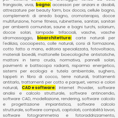
frangisole
vivai
bagno
accessori per anziani e disabili
attrezzature per beauty farm
box doccia
cellule bagno
complementi di arredo bagno
cromoterapia
docce
multifunzione
home fitness
rubinetterie
sanitari
sanitari
per ambienti comunitari
saune e bagni turchi
solarium,
docce solari, lampade trifacciali
vasche
vasche
idromassaggio
bioarchitettura
carte naturali per
l'edilizia
cocciopesto
colle naturali
corsi di formazione
cotto fatto a mano
editoria specializzata
fotovoltaico
materiali bioedili
mattonelle bioecologiche antistatiche
mattoni in terra cruda
normativa
pannelli solari
pavimenti e battiscopa radianti
risparmio energetico
sistemi per ecologia e tutela ambientale
sughero
tappeti in fibra di cocco
terre naturali
trattamenti
antitarlo
trattamenti per cotto e parquet
vernici e colori
naturali
CAD e software
Internet Provider
software
analisi e calcolo strutturale
software antincendio
software CAD, modellazione, rendering
software calcolo
e progettazione impiantistica
software calcolo
strutturale
software computi, capitolati, contabilità lavori
software fotogrammetria e fotoraddrizzamento