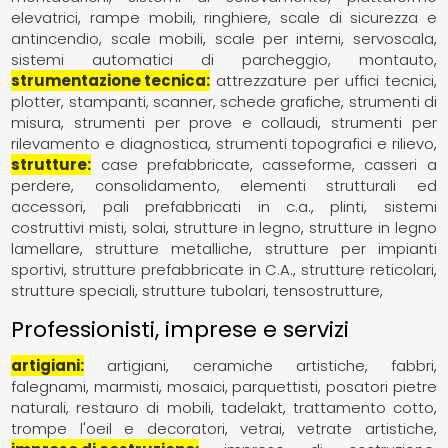
elevatrici
rampe mobili
ringhiere
scale di sicurezza e
antincendio
scale mobili
scale per interni
servoscala
sistemi automatici di parcheggio, montauto
strumentazione tecnica
attrezzature per uffici tecnici
plotter, stampanti, scanner, schede grafiche
strumenti di
misura
strumenti per prove e collaudi
strumenti per
rilevamento e diagnostica
strumenti topografici e rilievo
strutture
case prefabbricate
casseforme, casseri a
perdere
consolidamento
elementi strutturali ed
accessori
pali prefabbricati in c.a.
plinti
sistemi
costruttivi misti
solai
strutture in legno
strutture in legno
lamellare
strutture metalliche
strutture per impianti
sportivi
strutture prefabbricate in C.A.
strutture reticolari
strutture speciali
strutture tubolari
tensostrutture
Professionisti, imprese e servizi
artigiani
artigiani
ceramiche artistiche
fabbri
falegnami
marmisti
mosaici
parquettisti
posatori pietre
naturali
restauro di mobili
tadelakt
trattamento cotto
trompe l'oeil e decoratori
vetrai
vetrate artistiche