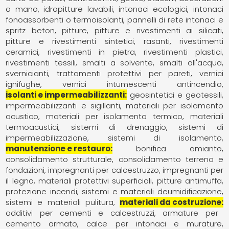
a mano
idropitture lavabili
intonaci ecologici
intonaci
fonoassorbenti o termoisolanti
pannelli di rete intonaci e
spritz beton
pitture
pitture e rivestimenti ai silicati
pitture e rivestimenti sintetici
rasanti
rivestimenti
ceramici
rivestimenti in pietra
rivestimenti plastici
rivestimenti tessili
smalti a solvente
smalti all'acqua
svernicianti
trattamenti protettivi per pareti
vernici
ignifughe
vernici intumescenti antincendio
isolanti e impermeabilizzanti
geosintetici e geotessili
impermeabilizzanti e sigillanti
materiali per isolamento
acustico
materiali per isolamento termico
materiali
termoacustici
sistemi di drenaggio
sistemi di
impermeabilizzazione
sistemi di isolamento
manutenzione e restauro
bonifica amianto
consolidamento strutturale
consolidamento terreno e
fondazioni
impregnanti per calcestruzzo
impregnanti per
il legno
materiali protettivi superficiali
pitture antimuffa
protezione incendi
sistemi e materiali deumidificazione
sistemi e materiali pulitura
materiali da costruzione
additivi per cementi e calcestruzzi
armature per
cemento armato
calce per intonaci e murature