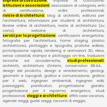
imprese di costruzione
imprese di costruzione
istituzioni e associazioni
associazioni di categoria
enti
di certificazione
ordini professionali
riviste di Architettura
blog di architetti
editoria per
l'architettura
informazioni per studenti di architettura
librerie online di architettura
riviste di architettura (su
carta)
webzine di architettura
servizi per la progettazione
certificazioni energetiche
fotografia per l'architettura
home staging
plastici
architettonici
plottaggio e tipografia
pratiche edilizie
prototipazione rapida
rendering e animazioni 3D
rilievi
servizi catastali
stampa e plottaggio on-line
traduzioni
tecniche ed accademiche
studi professionali
architetti
architettura d'interni
conservatori BB.AA.
design del prodotto
design e arredamento
geologi
geometri e topografi
grafica e comunicazione
grafica
per il web
ingegneri ambientali
ingegneri edili
paesaggisti
pianificatori
progettazione giardini
progettazione per il risparmio energetico
studi
professionali
viaggi e architetture
affitti case vacanza
agenzie viaggi
guide viaggi
racconti di viaggio