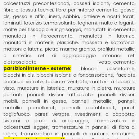
calcestruzzi preconfezionati
casseri isolanti
cemento
fibre e tessuti tecnici
fibre per rinforzo cemento, gesso,
cls
gesso e affini
inerti, sabbia
lamiere e nastri forati
laminati
laterizio termoisolante
legnami
malte e leganti
malte per fissaggio e inghisaggio
manufatti in cemento
manufatti in fibrocemento
manufatti in laterizio
manufatti in materie plastiche
massetti e sottofondi
mattoni e laterizi
pietra marmo granito
profilati metallici
o sintetici
reti di aggrappaggio intonaci
reti
elettrosaldate
vetro-cemento
partizioni interne - esterne
blocchi casseforme
blocchi in cls
blocchi isolanti o fonoassorbenti
facciate
continue vetrate
facciate ventilate
mattoni a faccia a
vista
murature in laterizio
murature in pietra
murature
portanti
pannelli divisori attrezzate
pannelli divisori
mobili
pannelli in gesso
pannelli metallici
pannelli
metallici porcellanati
pannelli prefabbricati
pareti
tagliafuoco
pareti vetrate
rivestimenti a cappotto
sistemi e profili di ancoraggio
tramezzature in
calcestruzzi leggeri
tramezzature in pannelli di fibra di
legno
tramezzature in pannelli di materie sintetiche