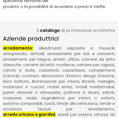
specifiche tecniche dei
prodotti, o la possibilità di accedere a prezzi e tariffe.
il
catalogo
di professione architetto
Aziende produttrici
arredamento
allestimenti espositivi e museali
antiquariato
armadi
arredamenti per bar e ristoranti
arredamenti per negozi
arredo ufficio
camere da letto
classiche
camere da letto moderne
camere per ragazzi
camini e stufe
casseforti
cassettiere
complementi
d'arredo
contract
decorazioni d'interni
design d'autore
ferro battuto
illuminazione per interni
librerie
maniglie
materassi e cuscini
mobili etnici
mobili trasformabili
pareti divisorie o attrezzate
poltrone e divani
salotti
scarpiere
sedie
segnaletica per interni o esterni
sistema componibili
tavoli
tende alla veneziana
tende e
accessori
tessuti per arredamento
arredo urbano e giardini
arredi per esterni
attrezzi da