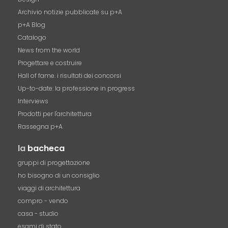
Archivio notizie pubblicate su p+A
p+A Blog
Catalogo
News from the world
Progettare e costruire
Hall of fame. i risultati dei concorsi
Up-to-date: la professione in progress
Interviews
Prodotti per l'architettura
Rassegna p+A
la
bacheca
gruppi di progettazione
ho bisogno di un consiglio
viaggi di architettura
compro - vendo
casa - studio
esami di stato