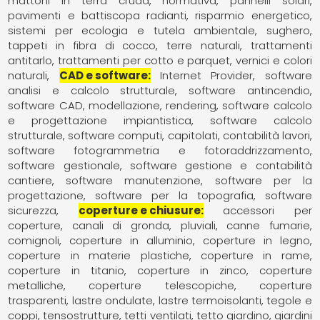
mattoni in terra cruda
normativa
pannelli solari
pavimenti e battiscopa radianti
risparmio energetico
sistemi per ecologia e tutela ambientale
sughero
tappeti in fibra di cocco
terre naturali
trattamenti
antitarlo
trattamenti per cotto e parquet
vernici e colori
naturali
CAD e software
Internet Provider
software
analisi e calcolo strutturale
software antincendio
software CAD, modellazione, rendering
software calcolo
e progettazione impiantistica
software calcolo
strutturale
software computi, capitolati, contabilità lavori
software fotogrammetria e fotoraddrizzamento
software gestionale
software gestione e contabilità
cantiere
software manutenzione
software per la
progettazione
software per la topografia
software
sicurezza
coperture e chiusure
accessori per
coperture
canali di gronda, pluviali
canne fumarie,
comignoli
coperture in alluminio
coperture in legno
coperture in materie plastiche
coperture in rame
coperture in titanio
coperture in zinco
coperture
metalliche
coperture telescopiche
coperture
trasparenti
lastre ondulate
lastre termoisolanti
tegole e
coppi
tensostrutture
tetti ventilati
tetto giardino, giardini