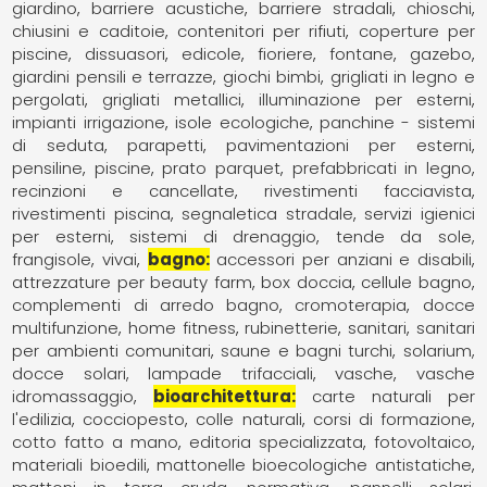
giardino
barriere acustiche
barriere stradali
chioschi
chiusini e caditoie
contenitori per rifiuti
coperture per
piscine
dissuasori
edicole
fioriere
fontane
gazebo
giardini pensili e terrazze
giochi bimbi
grigliati in legno e
pergolati
grigliati metallici
illuminazione per esterni
impianti irrigazione
isole ecologiche
panchine - sistemi
di seduta
parapetti
pavimentazioni per esterni
pensiline
piscine
prato parquet
prefabbricati in legno
recinzioni e cancellate
rivestimenti facciavista
rivestimenti piscina
segnaletica stradale
servizi igienici
per esterni
sistemi di drenaggio
tende da sole,
frangisole
vivai
bagno
accessori per anziani e disabili
attrezzature per beauty farm
box doccia
cellule bagno
complementi di arredo bagno
cromoterapia
docce
multifunzione
home fitness
rubinetterie
sanitari
sanitari
per ambienti comunitari
saune e bagni turchi
solarium,
docce solari, lampade trifacciali
vasche
vasche
idromassaggio
bioarchitettura
carte naturali per
l'edilizia
cocciopesto
colle naturali
corsi di formazione
cotto fatto a mano
editoria specializzata
fotovoltaico
materiali bioedili
mattonelle bioecologiche antistatiche