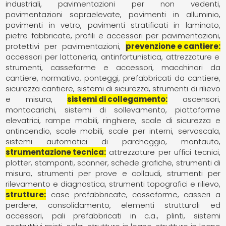
industriali
pavimentazioni per non vedenti
pavimentazioni sopraelevate
pavimenti in alluminio
pavimenti in vetro
pavimenti stratificati in laminato
pietre fabbricate
profili e accessori per pavimentazioni
protettivi per pavimentazioni
prevenzione e cantiere
accessori per lattoneria
antinfortunistica
attrezzature e
strumenti
casseforme e accessori
macchinari da
cantiere
normativa
ponteggi
prefabbricati da cantiere
sicurezza cantiere
sistemi di sicurezza
strumenti di rilievo
e misura
sistemi di collegamento
ascensori
montacarichi, sistemi di sollevamento
piattaforme
elevatrici
rampe mobili
ringhiere
scale di sicurezza e
antincendio
scale mobili
scale per interni
servoscala
sistemi automatici di parcheggio, montauto
strumentazione tecnica
attrezzature per uffici tecnici
plotter, stampanti, scanner, schede grafiche
strumenti di
misura
strumenti per prove e collaudi
strumenti per
rilevamento e diagnostica
strumenti topografici e rilievo
strutture
case prefabbricate
casseforme, casseri a
perdere
consolidamento
elementi strutturali ed
accessori
pali prefabbricati in c.a.
plinti
sistemi