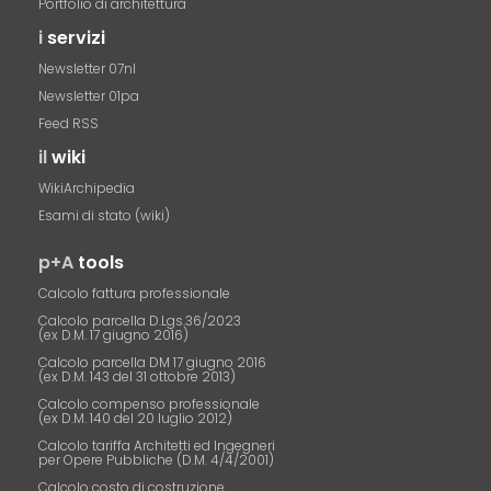
Portfolio di architettura
i
servizi
Newsletter 07nl
Newsletter 01pa
Feed RSS
il
wiki
WikiArchipedia
Esami di stato (wiki)
p+A
tools
Calcolo fattura professionale
Calcolo parcella D.Lgs.36/2023
(ex D.M. 17 giugno 2016)
Calcolo parcella DM 17 giugno 2016
(ex D.M. 143 del 31 ottobre 2013)
Calcolo compenso professionale
(ex D.M. 140 del 20 luglio 2012)
Calcolo tariffa Architetti ed Ingegneri
per Opere Pubbliche (D.M. 4/4/2001)
Calcolo costo di costruzione