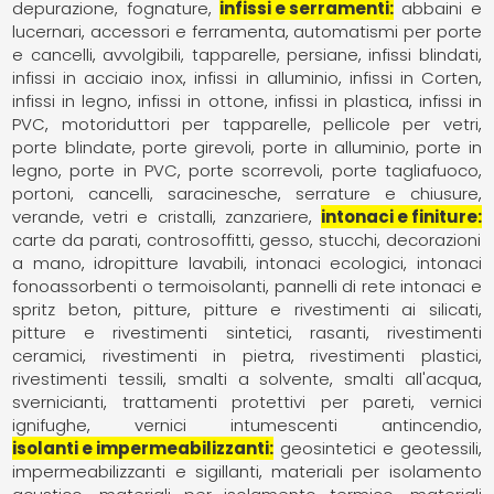
depurazione, fognature
infissi e serramenti
abbaini e
lucernari
accessori e ferramenta
automatismi per porte
e cancelli
avvolgibili, tapparelle, persiane
infissi blindati
infissi in acciaio inox
infissi in alluminio
infissi in Corten
infissi in legno
infissi in ottone
infissi in plastica
infissi in
PVC
motoriduttori per tapparelle
pellicole per vetri
porte blindate
porte girevoli
porte in alluminio
porte in
legno
porte in PVC
porte scorrevoli
porte tagliafuoco
portoni, cancelli, saracinesche
serrature e chiusure
verande
vetri e cristalli
zanzariere
intonaci e finiture
carte da parati
controsoffitti
gesso, stucchi, decorazioni
a mano
idropitture lavabili
intonaci ecologici
intonaci
fonoassorbenti o termoisolanti
pannelli di rete intonaci e
spritz beton
pitture
pitture e rivestimenti ai silicati
pitture e rivestimenti sintetici
rasanti
rivestimenti
ceramici
rivestimenti in pietra
rivestimenti plastici
rivestimenti tessili
smalti a solvente
smalti all'acqua
svernicianti
trattamenti protettivi per pareti
vernici
ignifughe
vernici intumescenti antincendio
isolanti e impermeabilizzanti
geosintetici e geotessili
impermeabilizzanti e sigillanti
materiali per isolamento