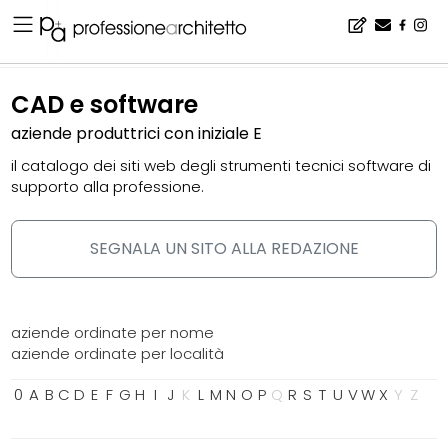
Home
▪
catalogo
▪
cad e software
CAD e software
aziende produttrici con iniziale E
il catalogo dei siti web degli strumenti tecnici software di
supporto alla professione.
SEGNALA UN SITO ALLA REDAZIONE
aziende ordinate per nome
aziende ordinate per località
0
A
B
C
D
E
F
G
H
I
J
K
L
M
N
O
P
Q
R
S
T
U
V
W
X
Y
Z