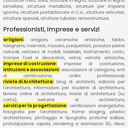
costruttivi misti
solai
strutture in legno
strutture in legno
lamellare
strutture metalliche
strutture per impianti
sportivi
strutture prefabbricate in C.A.
strutture reticolari
strutture speciali
strutture tubolari
tensostrutture
Professionisti, imprese e servizi
artigiani
artigiani
ceramiche artistiche
fabbri
falegnami
marmisti
mosaici
parquettisti
posatori pietre
naturali
restauro di mobili
tadelakt
trattamento cotto
trompe l'oeil e decoratori
vetrai
vetrate artistiche
imprese di costruzione
imprese di costruzione
istituzioni e associazioni
associazioni di categoria
enti
di certificazione
ordini professionali
riviste di Architettura
blog di architetti
editoria per
l'architettura
informazioni per studenti di architettura
librerie online di architettura
riviste di architettura (su
carta)
webzine di architettura
servizi per la progettazione
certificazioni energetiche
fotografia per l'architettura
home staging
plastici
architettonici
plottaggio e tipografia
pratiche edilizie
prototipazione rapida
rendering e animazioni 3D
rilievi