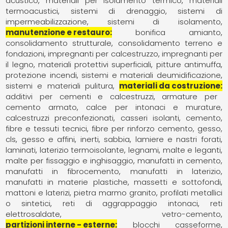
acustico
materiali per isolamento termico
materiali
termoacustici
sistemi di drenaggio
sistemi di
impermeabilizzazione
sistemi di isolamento
manutenzione e restauro
bonifica amianto
consolidamento strutturale
consolidamento terreno e
fondazioni
impregnanti per calcestruzzo
impregnanti per
il legno
materiali protettivi superficiali
pitture antimuffa
protezione incendi
sistemi e materiali deumidificazione
sistemi e materiali pulitura
materiali da costruzione
additivi per cementi e calcestruzzi
armature per
cemento armato
calce per intonaci e murature
calcestruzzi preconfezionati
casseri isolanti
cemento
fibre e tessuti tecnici
fibre per rinforzo cemento, gesso,
cls
gesso e affini
inerti, sabbia
lamiere e nastri forati
laminati
laterizio termoisolante
legnami
malte e leganti
malte per fissaggio e inghisaggio
manufatti in cemento
manufatti in fibrocemento
manufatti in laterizio
manufatti in materie plastiche
massetti e sottofondi
mattoni e laterizi
pietra marmo granito
profilati metallici
o sintetici
reti di aggrappaggio intonaci
reti
elettrosaldate
vetro-cemento
partizioni interne - esterne
blocchi casseforme