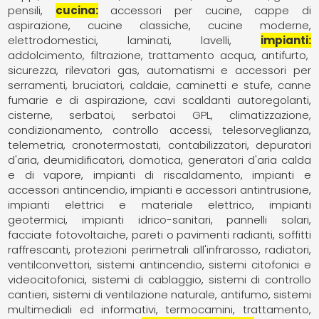
pensili
cucina
accessori per cucine
cappe di
aspirazione
cucine classiche
cucine moderne
elettrodomestici
laminati
lavelli
impianti
addolcimento, filtrazione, trattamento acqua
antifurto,
sicurezza, rilevatori gas
automatismi e accessori per
serramenti
bruciatori
caldaie
caminetti e stufe
canne
fumarie e di aspirazione
cavi scaldanti autoregolanti
cisterne, serbatoi, serbatoi GPL
climatizzazione,
condizionamento
controllo accessi, telesorveglianza,
telemetria
cronotermostati, contabilizzatori
depuratori
d'aria
deumidificatori
domotica
generatori d'aria calda
e di vapore
impianti di riscaldamento
impianti e
accessori antincendio
impianti e accessori antintrusione
impianti elettrici e materiale elettrico
impianti
geotermici
impianti idrico-sanitari
pannelli solari,
facciate fotovoltaiche
pareti o pavimenti radianti, soffitti
raffrescanti
protezioni perimetrali all'infrarosso
radiatori,
ventilconvettori
sistemi antincendio
sistemi citofonici e
videocitofonici
sistemi di cablaggio
sistemi di controllo
cantieri
sistemi di ventilazione naturale, antifumo
sistemi
multimediali ed informativi
termocamini
trattamento,