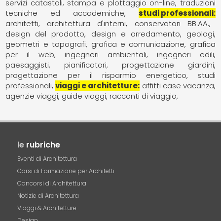
servizi catastali
stampa e plottaggio on-line
traduzioni
tecniche ed accademiche
studi professionali
architetti
architettura d'interni
conservatori BB.AA.
design del prodotto
design e arredamento
geologi
geometri e topografi
grafica e comunicazione
grafica
per il web
ingegneri ambientali
ingegneri edili
paesaggisti
pianificatori
progettazione giardini
progettazione per il risparmio energetico
studi
professionali
viaggi e architetture
affitti case vacanza
agenzie viaggi
guide viaggi
racconti di viaggio
le
rubriche
Eventi di Architettura
Corsi di Formazione per Architetti
Concorsi di Architettura
Notizie di Architettura
Viaggi & Architetture
Design