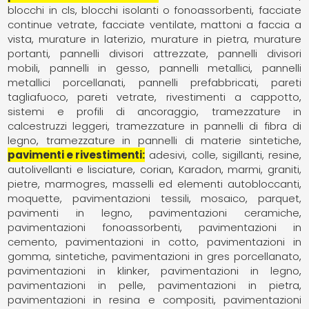
blocchi in cls
blocchi isolanti o fonoassorbenti
facciate
continue vetrate
facciate ventilate
mattoni a faccia a
vista
murature in laterizio
murature in pietra
murature
portanti
pannelli divisori attrezzate
pannelli divisori
mobili
pannelli in gesso
pannelli metallici
pannelli
metallici porcellanati
pannelli prefabbricati
pareti
tagliafuoco
pareti vetrate
rivestimenti a cappotto
sistemi e profili di ancoraggio
tramezzature in
calcestruzzi leggeri
tramezzature in pannelli di fibra di
legno
tramezzature in pannelli di materie sintetiche
pavimenti e rivestimenti
adesivi, colle, sigillanti, resine
autolivellanti e lisciature
corian
Karadon
marmi, graniti,
pietre
marmogres
masselli ed elementi autobloccanti
moquette, pavimentazioni tessili
mosaico
parquet,
pavimenti in legno
pavimentazioni ceramiche
pavimentazioni fonoassorbenti
pavimentazioni in
cemento
pavimentazioni in cotto
pavimentazioni in
gomma, sintetiche
pavimentazioni in gres porcellanato
pavimentazioni in klinker
pavimentazioni in legno
pavimentazioni in pelle
pavimentazioni in pietra
pavimentazioni in resina e compositi
pavimentazioni