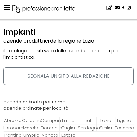
Home
▪
catalogo
▪
impianti
Impianti
aziende produttrici della regione Lazio
il catalogo dei siti web delle aziende di prodotti per
l'impiantistica.
SEGNALA UN SITO ALLA REDAZIONE
aziende ordinate per nome
aziende ordinate per località
Abruzzo
Calabria
Campania
Emilia
Friuli
Lazio
Liguria
Lombardia
Marche
Piemonte
Puglia
Sardegna
Sicilia
Toscana
Trentino
Umbria
Veneto
Estero