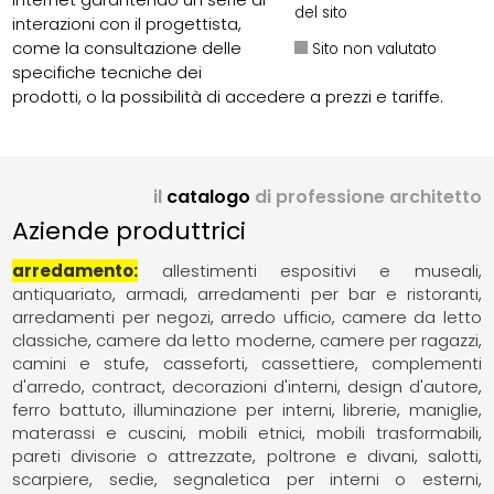
del sito
interazioni con il progettista,
come la consultazione delle
Sito non valutato
specifiche tecniche dei
prodotti, o la possibilità di accedere a prezzi e tariffe.
il
catalogo
di professione architetto
Aziende produttrici
arredamento
allestimenti espositivi e museali
antiquariato
armadi
arredamenti per bar e ristoranti
arredamenti per negozi
arredo ufficio
camere da letto
classiche
camere da letto moderne
camere per ragazzi
camini e stufe
casseforti
cassettiere
complementi
d'arredo
contract
decorazioni d'interni
design d'autore
ferro battuto
illuminazione per interni
librerie
maniglie
materassi e cuscini
mobili etnici
mobili trasformabili
pareti divisorie o attrezzate
poltrone e divani
salotti
scarpiere
sedie
segnaletica per interni o esterni