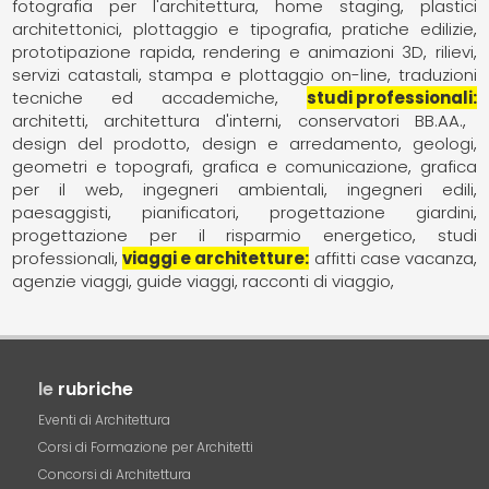
fotografia per l'architettura
home staging
plastici
architettonici
plottaggio e tipografia
pratiche edilizie
prototipazione rapida
rendering e animazioni 3D
rilievi
servizi catastali
stampa e plottaggio on-line
traduzioni
tecniche ed accademiche
studi professionali
architetti
architettura d'interni
conservatori BB.AA.
design del prodotto
design e arredamento
geologi
geometri e topografi
grafica e comunicazione
grafica
per il web
ingegneri ambientali
ingegneri edili
paesaggisti
pianificatori
progettazione giardini
progettazione per il risparmio energetico
studi
professionali
viaggi e architetture
affitti case vacanza
agenzie viaggi
guide viaggi
racconti di viaggio
le
rubriche
Eventi di Architettura
Corsi di Formazione per Architetti
Concorsi di Architettura