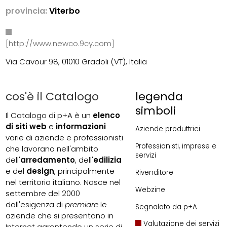
provincia:
Viterbo
[http://www.newco.9cy.com]
Via Cavour 98, 01010 Gradoli (VT), Italia
cos'è il Catalogo
legenda
simboli
Il Catalogo di p+A è un
elenco
di siti web
e
informazioni
Aziende produttrici
varie di aziende e professionisti
Professionisti, imprese e
che lavorano nell'ambito
servizi
dell'
arredamento
, dell'
edilizia
e del
design
, principalmente
Rivenditore
nel territorio italiano. Nasce nel
Webzine
settembre del 2000
dall'esigenza di
premiare
le
Segnalato da p+A
aziende che si presentano in
Valutazione dei servizi
Internet garantendo un serie di