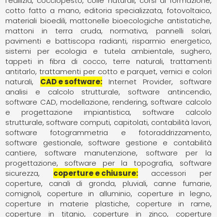
l'edilizia
cocciopesto
colle naturali
corsi di formazione
cotto fatto a mano
editoria specializzata
fotovoltaico
materiali bioedili
mattonelle bioecologiche antistatiche
mattoni in terra cruda
normativa
pannelli solari
pavimenti e battiscopa radianti
risparmio energetico
sistemi per ecologia e tutela ambientale
sughero
tappeti in fibra di cocco
terre naturali
trattamenti
antitarlo
trattamenti per cotto e parquet
vernici e colori
naturali
CAD e software
Internet Provider
software
analisi e calcolo strutturale
software antincendio
software CAD, modellazione, rendering
software calcolo
e progettazione impiantistica
software calcolo
strutturale
software computi, capitolati, contabilità lavori
software fotogrammetria e fotoraddrizzamento
software gestionale
software gestione e contabilità
cantiere
software manutenzione
software per la
progettazione
software per la topografia
software
sicurezza
coperture e chiusure
accessori per
coperture
canali di gronda, pluviali
canne fumarie,
comignoli
coperture in alluminio
coperture in legno
coperture in materie plastiche
coperture in rame
coperture in titanio
coperture in zinco
coperture