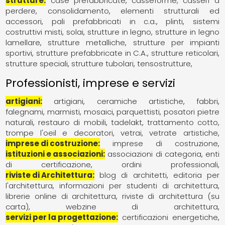
strutture
case prefabbricate
casseforme, casseri a
perdere
consolidamento
elementi strutturali ed
accessori
pali prefabbricati in c.a.
plinti
sistemi
costruttivi misti
solai
strutture in legno
strutture in legno
lamellare
strutture metalliche
strutture per impianti
sportivi
strutture prefabbricate in C.A.
strutture reticolari
strutture speciali
strutture tubolari
tensostrutture
Professionisti, imprese e servizi
artigiani
artigiani
ceramiche artistiche
fabbri
falegnami
marmisti
mosaici
parquettisti
posatori pietre
naturali
restauro di mobili
tadelakt
trattamento cotto
trompe l'oeil e decoratori
vetrai
vetrate artistiche
imprese di costruzione
imprese di costruzione
istituzioni e associazioni
associazioni di categoria
enti
di certificazione
ordini professionali
riviste di Architettura
blog di architetti
editoria per
l'architettura
informazioni per studenti di architettura
librerie online di architettura
riviste di architettura (su
carta)
webzine di architettura
servizi per la progettazione
certificazioni energetiche