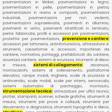
pavimentazioni in klinker
pavimentazioni in legno
pavimentazioni in pelle
pavimentazioni in pietra
pavimentazioni in resina e compositi
pavimentazioni
industriali
pavimentazioni per non vedenti
pavimentazioni sopraelevate
pavimenti in alluminio
pavimenti in vetro
pavimenti stratificati in laminato
pietre fabbricate
profili e accessori per pavimentazioni
protettivi per pavimentazioni
prevenzione e cantiere
accessori per lattoneria
antinfortunistica
attrezzature e
strumenti
casseforme e accessori
macchinari da
cantiere
normativa
ponteggi
prefabbricati da cantiere
sicurezza cantiere
sistemi di sicurezza
strumenti di rilievo
e misura
sistemi di collegamento
ascensori
montacarichi, sistemi di sollevamento
piattaforme
elevatrici
rampe mobili
ringhiere
scale di sicurezza e
antincendio
scale mobili
scale per interni
servoscala
sistemi automatici di parcheggio, montauto
strumentazione tecnica
attrezzature per uffici tecnici
plotter, stampanti, scanner, schede grafiche
strumenti di
misura
strumenti per prove e collaudi
strumenti per
rilevamento e diagnostica
strumenti topografici e rilievo