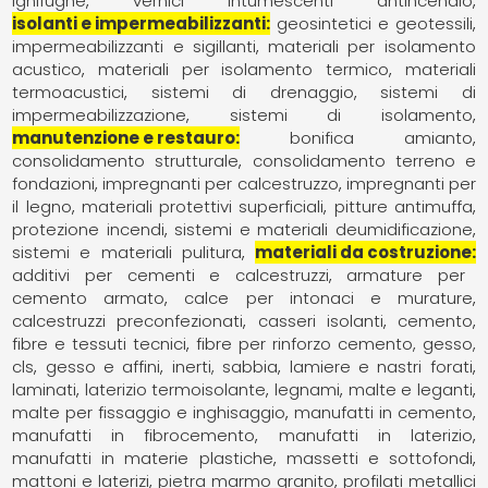
ignifughe
vernici intumescenti antincendio
isolanti e impermeabilizzanti
geosintetici e geotessili
impermeabilizzanti e sigillanti
materiali per isolamento
acustico
materiali per isolamento termico
materiali
termoacustici
sistemi di drenaggio
sistemi di
impermeabilizzazione
sistemi di isolamento
manutenzione e restauro
bonifica amianto
consolidamento strutturale
consolidamento terreno e
fondazioni
impregnanti per calcestruzzo
impregnanti per
il legno
materiali protettivi superficiali
pitture antimuffa
protezione incendi
sistemi e materiali deumidificazione
sistemi e materiali pulitura
materiali da costruzione
additivi per cementi e calcestruzzi
armature per
cemento armato
calce per intonaci e murature
calcestruzzi preconfezionati
casseri isolanti
cemento
fibre e tessuti tecnici
fibre per rinforzo cemento, gesso,
cls
gesso e affini
inerti, sabbia
lamiere e nastri forati
laminati
laterizio termoisolante
legnami
malte e leganti
malte per fissaggio e inghisaggio
manufatti in cemento
manufatti in fibrocemento
manufatti in laterizio
manufatti in materie plastiche
massetti e sottofondi
mattoni e laterizi
pietra marmo granito
profilati metallici