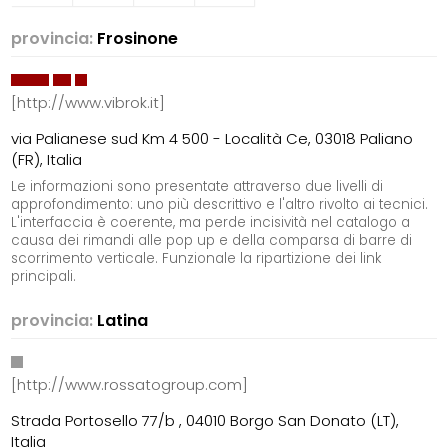
provincia:
Frosinone
[http://www.vibrok.it]
via Palianese sud Km 4 500 - Località Ce, 03018 Paliano
(FR), Italia
Le informazioni sono presentate attraverso due livelli di
approfondimento: uno più descrittivo e l'altro rivolto ai tecnici.
L'interfaccia è coerente, ma perde incisività nel catalogo a
causa dei rimandi alle pop up e della comparsa di barre di
scorrimento verticale. Funzionale la ripartizione dei link
principali.
provincia:
Latina
[http://www.rossatogroup.com]
Strada Portosello 77/b , 04010 Borgo San Donato (LT),
Italia