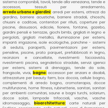
sistema componibili
tavoli
tende alla veneziana
tende e
accessori
tessuti per arredamento
arredo urbano e giardini
arredi per esterni
attrezzi da
giardino
barriere acustiche
barriere stradali
chioschi
chiusini e caditoie
contenitori per rifiuti
coperture per
piscine
dissuasori
edicole
fioriere
fontane
gazebo
giardini pensili e terrazze
giochi bimbi
grigliati in legno e
pergolati
grigliati metallici
illuminazione per esterni
impianti irrigazione
isole ecologiche
panchine - sistemi
di seduta
parapetti
pavimentazioni per esterni
pensiline
piscine
prato parquet
prefabbricati in legno
recinzioni e cancellate
rivestimenti facciavista
rivestimenti piscina
segnaletica stradale
servizi igienici
per esterni
sistemi di drenaggio
tende da sole,
frangisole
vivai
bagno
accessori per anziani e disabili
attrezzature per beauty farm
box doccia
cellule bagno
complementi di arredo bagno
cromoterapia
docce
multifunzione
home fitness
rubinetterie
sanitari
sanitari
per ambienti comunitari
saune e bagni turchi
solarium,
docce solari, lampade trifacciali
vasche
vasche
idromassaggio
bioarchitettura
carte naturali per