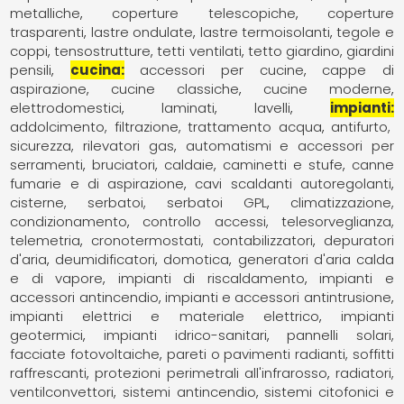
metalliche
coperture telescopiche
coperture
trasparenti
lastre ondulate
lastre termoisolanti
tegole e
coppi
tensostrutture
tetti ventilati
tetto giardino, giardini
pensili
cucina
accessori per cucine
cappe di
aspirazione
cucine classiche
cucine moderne
elettrodomestici
laminati
lavelli
impianti
addolcimento, filtrazione, trattamento acqua
antifurto,
sicurezza, rilevatori gas
automatismi e accessori per
serramenti
bruciatori
caldaie
caminetti e stufe
canne
fumarie e di aspirazione
cavi scaldanti autoregolanti
cisterne, serbatoi, serbatoi GPL
climatizzazione,
condizionamento
controllo accessi, telesorveglianza,
telemetria
cronotermostati, contabilizzatori
depuratori
d'aria
deumidificatori
domotica
generatori d'aria calda
e di vapore
impianti di riscaldamento
impianti e
accessori antincendio
impianti e accessori antintrusione
impianti elettrici e materiale elettrico
impianti
geotermici
impianti idrico-sanitari
pannelli solari,
facciate fotovoltaiche
pareti o pavimenti radianti, soffitti
raffrescanti
protezioni perimetrali all'infrarosso
radiatori,
ventilconvettori
sistemi antincendio
sistemi citofonici e