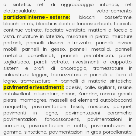
o sintetici
reti di aggrappaggio intonaci
reti
elettrosaldate
vetro-cemento
partizioni interne - esterne
blocchi casseforme
blocchi in cls
blocchi isolanti o fonoassorbenti
facciate
continue vetrate
facciate ventilate
mattoni a faccia a
vista
murature in laterizio
murature in pietra
murature
portanti
pannelli divisori attrezzate
pannelli divisori
mobili
pannelli in gesso
pannelli metallici
pannelli
metallici porcellanati
pannelli prefabbricati
pareti
tagliafuoco
pareti vetrate
rivestimenti a cappotto
sistemi e profili di ancoraggio
tramezzature in
calcestruzzi leggeri
tramezzature in pannelli di fibra di
legno
tramezzature in pannelli di materie sintetiche
pavimenti e rivestimenti
adesivi, colle, sigillanti, resine
autolivellanti e lisciature
corian
Karadon
marmi, graniti,
pietre
marmogres
masselli ed elementi autobloccanti
moquette, pavimentazioni tessili
mosaico
parquet,
pavimenti in legno
pavimentazioni ceramiche
pavimentazioni fonoassorbenti
pavimentazioni in
cemento
pavimentazioni in cotto
pavimentazioni in
gomma, sintetiche
pavimentazioni in gres porcellanato