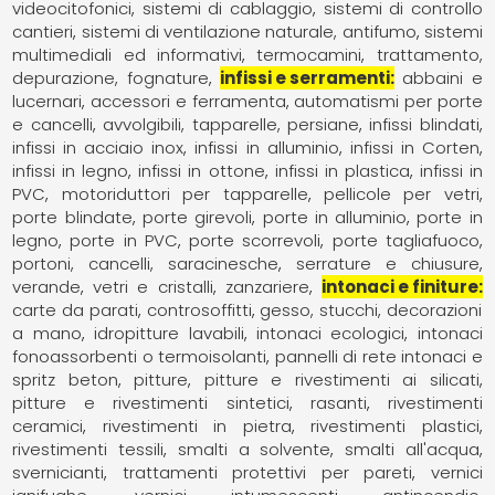
videocitofonici
sistemi di cablaggio
sistemi di controllo
cantieri
sistemi di ventilazione naturale, antifumo
sistemi
multimediali ed informativi
termocamini
trattamento,
depurazione, fognature
infissi e serramenti
abbaini e
lucernari
accessori e ferramenta
automatismi per porte
e cancelli
avvolgibili, tapparelle, persiane
infissi blindati
infissi in acciaio inox
infissi in alluminio
infissi in Corten
infissi in legno
infissi in ottone
infissi in plastica
infissi in
PVC
motoriduttori per tapparelle
pellicole per vetri
porte blindate
porte girevoli
porte in alluminio
porte in
legno
porte in PVC
porte scorrevoli
porte tagliafuoco
portoni, cancelli, saracinesche
serrature e chiusure
verande
vetri e cristalli
zanzariere
intonaci e finiture
carte da parati
controsoffitti
gesso, stucchi, decorazioni
a mano
idropitture lavabili
intonaci ecologici
intonaci
fonoassorbenti o termoisolanti
pannelli di rete intonaci e
spritz beton
pitture
pitture e rivestimenti ai silicati
pitture e rivestimenti sintetici
rasanti
rivestimenti
ceramici
rivestimenti in pietra
rivestimenti plastici
rivestimenti tessili
smalti a solvente
smalti all'acqua
svernicianti
trattamenti protettivi per pareti
vernici