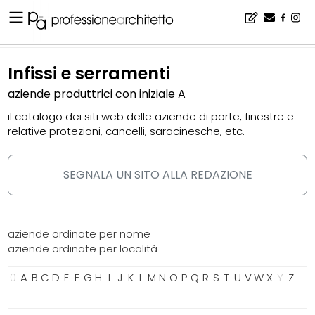
Home
▪
catalogo
▪
infissi e serramenti
Infissi e serramenti
aziende produttrici con iniziale A
il catalogo dei siti web delle aziende di porte, finestre e
relative protezioni, cancelli, saracinesche, etc.
SEGNALA UN SITO ALLA REDAZIONE
aziende ordinate per nome
aziende ordinate per località
0
A
B
C
D
E
F
G
H
I
J
K
L
M
N
O
P
Q
R
S
T
U
V
W
X
Y
Z