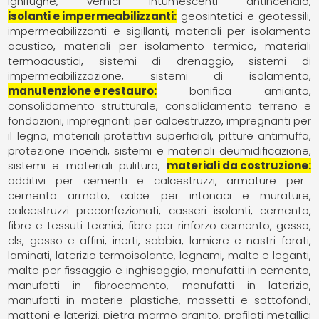
ignifughe
vernici intumescenti antincendio
isolanti e impermeabilizzanti
geosintetici e geotessili
impermeabilizzanti e sigillanti
materiali per isolamento
acustico
materiali per isolamento termico
materiali
termoacustici
sistemi di drenaggio
sistemi di
impermeabilizzazione
sistemi di isolamento
manutenzione e restauro
bonifica amianto
consolidamento strutturale
consolidamento terreno e
fondazioni
impregnanti per calcestruzzo
impregnanti per
il legno
materiali protettivi superficiali
pitture antimuffa
protezione incendi
sistemi e materiali deumidificazione
sistemi e materiali pulitura
materiali da costruzione
additivi per cementi e calcestruzzi
armature per
cemento armato
calce per intonaci e murature
calcestruzzi preconfezionati
casseri isolanti
cemento
fibre e tessuti tecnici
fibre per rinforzo cemento, gesso,
cls
gesso e affini
inerti, sabbia
lamiere e nastri forati
laminati
laterizio termoisolante
legnami
malte e leganti
malte per fissaggio e inghisaggio
manufatti in cemento
manufatti in fibrocemento
manufatti in laterizio
manufatti in materie plastiche
massetti e sottofondi
mattoni e laterizi
pietra marmo granito
profilati metallici