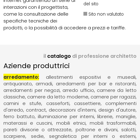
Internet garantendo un serie di
del sito
interazioni con il progettista,
come la consultazione delle
Sito non valutato
specifiche tecniche dei
prodotti, o la possibilità di accedere a prezzi e tariffe.
il
catalogo
di professione architetto
Aziende produttrici
arredamento
allestimenti espositivi e museali
antiquariato
armadi
arredamenti per bar e ristoranti
arredamenti per negozi
arredo ufficio
camere da letto
classiche
camere da letto moderne
camere per ragazzi
camini e stufe
casseforti
cassettiere
complementi
d'arredo
contract
decorazioni d'interni
design d'autore
ferro battuto
illuminazione per interni
librerie
maniglie
materassi e cuscini
mobili etnici
mobili trasformabili
pareti divisorie o attrezzate
poltrone e divani
salotti
scarpiere
sedie
segnaletica per interni o esterni