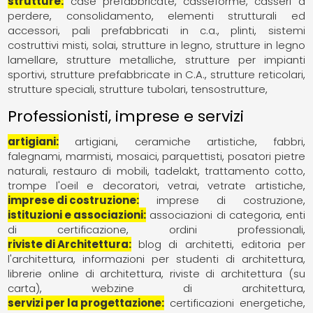
strutture
case prefabbricate
casseforme, casseri a
perdere
consolidamento
elementi strutturali ed
accessori
pali prefabbricati in c.a.
plinti
sistemi
costruttivi misti
solai
strutture in legno
strutture in legno
lamellare
strutture metalliche
strutture per impianti
sportivi
strutture prefabbricate in C.A.
strutture reticolari
strutture speciali
strutture tubolari
tensostrutture
Professionisti, imprese e servizi
artigiani
artigiani
ceramiche artistiche
fabbri
falegnami
marmisti
mosaici
parquettisti
posatori pietre
naturali
restauro di mobili
tadelakt
trattamento cotto
trompe l'oeil e decoratori
vetrai
vetrate artistiche
imprese di costruzione
imprese di costruzione
istituzioni e associazioni
associazioni di categoria
enti
di certificazione
ordini professionali
riviste di Architettura
blog di architetti
editoria per
l'architettura
informazioni per studenti di architettura
librerie online di architettura
riviste di architettura (su
carta)
webzine di architettura
servizi per la progettazione
certificazioni energetiche