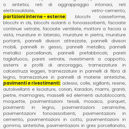
o sintetici
reti di aggrappaggio intonaci
reti
elettrosaldate
vetro-cemento
partizioni interne - esterne
blocchi casseforme
blocchi in cls
blocchi isolanti o fonoassorbenti
facciate
continue vetrate
facciate ventilate
mattoni a faccia a
vista
murature in laterizio
murature in pietra
murature
portanti
pannelli divisori attrezzate
pannelli divisori
mobili
pannelli in gesso
pannelli metallici
pannelli
metallici porcellanati
pannelli prefabbricati
pareti
tagliafuoco
pareti vetrate
rivestimenti a cappotto
sistemi e profili di ancoraggio
tramezzature in
calcestruzzi leggeri
tramezzature in pannelli di fibra di
legno
tramezzature in pannelli di materie sintetiche
pavimenti e rivestimenti
adesivi, colle, sigillanti, resine
autolivellanti e lisciature
corian
Karadon
marmi, graniti,
pietre
marmogres
masselli ed elementi autobloccanti
moquette, pavimentazioni tessili
mosaico
parquet,
pavimenti in legno
pavimentazioni ceramiche
pavimentazioni fonoassorbenti
pavimentazioni in
cemento
pavimentazioni in cotto
pavimentazioni in
gomma, sintetiche
pavimentazioni in gres porcellanato