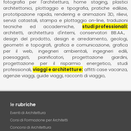
fotografia per l'architettura
home staging
plastici
architettonici
plottaggio e tipografia
pratiche edilizie
prototipazione rapida
rendering e animazioni 3D
rilievi
servizi catastali
stampa e plottaggio on-line
traduzioni
tecniche ed accademiche
studi professionali
architetti
architettura d'interni
conservatori BB.AA.
design del prodotto
design e arredamento
geologi
geometri e topografi
grafica e comunicazione
grafica
per il web
ingegneri ambientali
ingegneri edili
paesaggisti
pianificatori
progettazione giardini
progettazione per il risparmio energetico
studi
professionali
viaggi e architetture
affitti case vacanza
agenzie viaggi
guide viaggi
racconti di viaggio
le
rubriche
Eventi di Architettura
Corsi di Formazione per Architetti
Concorsi di Architettura