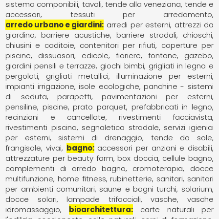
sistema componibili
tavoli
tende alla veneziana
tende e
accessori
tessuti per arredamento
arredo urbano e giardini
arredi per esterni
attrezzi da
giardino
barriere acustiche
barriere stradali
chioschi
chiusini e caditoie
contenitori per rifiuti
coperture per
piscine
dissuasori
edicole
fioriere
fontane
gazebo
giardini pensili e terrazze
giochi bimbi
grigliati in legno e
pergolati
grigliati metallici
illuminazione per esterni
impianti irrigazione
isole ecologiche
panchine - sistemi
di seduta
parapetti
pavimentazioni per esterni
pensiline
piscine
prato parquet
prefabbricati in legno
recinzioni e cancellate
rivestimenti facciavista
rivestimenti piscina
segnaletica stradale
servizi igienici
per esterni
sistemi di drenaggio
tende da sole,
frangisole
vivai
bagno
accessori per anziani e disabili
attrezzature per beauty farm
box doccia
cellule bagno
complementi di arredo bagno
cromoterapia
docce
multifunzione
home fitness
rubinetterie
sanitari
sanitari
per ambienti comunitari
saune e bagni turchi
solarium,
docce solari, lampade trifacciali
vasche
vasche
idromassaggio
bioarchitettura
carte naturali per