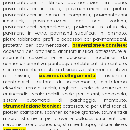
pavimentazioni in klinker
pavimentazioni in legno
pavimentazioni in pelle
pavimentazioni in pietra
pavimentazioni in resina e compositi
pavimentazioni
industriali
pavimentazioni per non vedenti
pavimentazioni sopraelevate
pavimenti in alluminio
pavimenti in vetro
pavimenti stratificati in laminato
pietre fabbricate
profili e accessori per pavimentazioni
protettivi per pavimentazioni
prevenzione e cantiere
accessori per lattoneria
antinfortunistica
attrezzature e
strumenti
casseforme e accessori
macchinari da
cantiere
normativa
ponteggi
prefabbricati da cantiere
sicurezza cantiere
sistemi di sicurezza
strumenti di rilievo
e misura
sistemi di collegamento
ascensori
montacarichi, sistemi di sollevamento
piattaforme
elevatrici
rampe mobili
ringhiere
scale di sicurezza e
antincendio
scale mobili
scale per interni
servoscala
sistemi automatici di parcheggio, montauto
strumentazione tecnica
attrezzature per uffici tecnici
plotter, stampanti, scanner, schede grafiche
strumenti di
misura
strumenti per prove e collaudi
strumenti per
rilevamento e diagnostica
strumenti topografici e rilievo