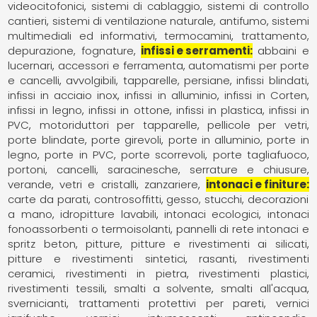
videocitofonici
sistemi di cablaggio
sistemi di controllo
cantieri
sistemi di ventilazione naturale, antifumo
sistemi
multimediali ed informativi
termocamini
trattamento,
depurazione, fognature
infissi e serramenti
abbaini e
lucernari
accessori e ferramenta
automatismi per porte
e cancelli
avvolgibili, tapparelle, persiane
infissi blindati
infissi in acciaio inox
infissi in alluminio
infissi in Corten
infissi in legno
infissi in ottone
infissi in plastica
infissi in
PVC
motoriduttori per tapparelle
pellicole per vetri
porte blindate
porte girevoli
porte in alluminio
porte in
legno
porte in PVC
porte scorrevoli
porte tagliafuoco
portoni, cancelli, saracinesche
serrature e chiusure
verande
vetri e cristalli
zanzariere
intonaci e finiture
carte da parati
controsoffitti
gesso, stucchi, decorazioni
a mano
idropitture lavabili
intonaci ecologici
intonaci
fonoassorbenti o termoisolanti
pannelli di rete intonaci e
spritz beton
pitture
pitture e rivestimenti ai silicati
pitture e rivestimenti sintetici
rasanti
rivestimenti
ceramici
rivestimenti in pietra
rivestimenti plastici
rivestimenti tessili
smalti a solvente
smalti all'acqua
svernicianti
trattamenti protettivi per pareti
vernici