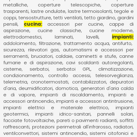
metalliche
coperture telescopiche
coperture
trasparenti
lastre ondulate
lastre termoisolanti
tegole e
coppi
tensostrutture
tetti ventilati
tetto giardino, giardini
pensili
cucina
accessori per cucine
cappe di
aspirazione
cucine classiche
cucine moderne
elettrodomestici
laminati
lavelli
impianti
addolcimento, filtrazione, trattamento acqua
antifurto,
sicurezza, rilevatori gas
automatismi e accessori per
serramenti
bruciatori
caldaie
caminetti e stufe
canne
fumarie e di aspirazione
cavi scaldanti autoregolanti
cisterne, serbatoi, serbatoi GPL
climatizzazione,
condizionamento
controllo accessi, telesorveglianza,
telemetria
cronotermostati, contabilizzatori
depuratori
d'aria
deumidificatori
domotica
generatori d'aria calda
e di vapore
impianti di riscaldamento
impianti e
accessori antincendio
impianti e accessori antintrusione
impianti elettrici e materiale elettrico
impianti
geotermici
impianti idrico-sanitari
pannelli solari,
facciate fotovoltaiche
pareti o pavimenti radianti, soffitti
raffrescanti
protezioni perimetrali all'infrarosso
radiatori,
ventilconvettori
sistemi antincendio
sistemi citofonici e