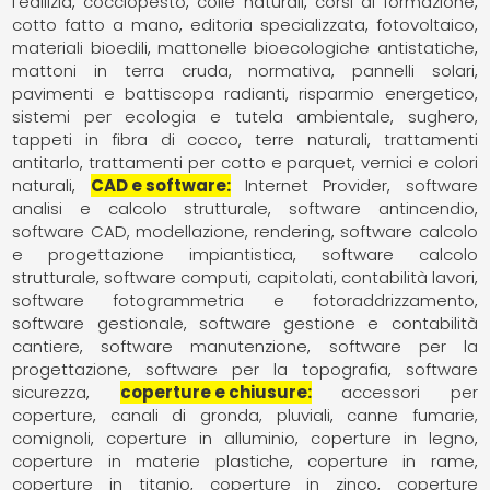
l'edilizia
cocciopesto
colle naturali
corsi di formazione
cotto fatto a mano
editoria specializzata
fotovoltaico
materiali bioedili
mattonelle bioecologiche antistatiche
mattoni in terra cruda
normativa
pannelli solari
pavimenti e battiscopa radianti
risparmio energetico
sistemi per ecologia e tutela ambientale
sughero
tappeti in fibra di cocco
terre naturali
trattamenti
antitarlo
trattamenti per cotto e parquet
vernici e colori
naturali
CAD e software
Internet Provider
software
analisi e calcolo strutturale
software antincendio
software CAD, modellazione, rendering
software calcolo
e progettazione impiantistica
software calcolo
strutturale
software computi, capitolati, contabilità lavori
software fotogrammetria e fotoraddrizzamento
software gestionale
software gestione e contabilità
cantiere
software manutenzione
software per la
progettazione
software per la topografia
software
sicurezza
coperture e chiusure
accessori per
coperture
canali di gronda, pluviali
canne fumarie,
comignoli
coperture in alluminio
coperture in legno
coperture in materie plastiche
coperture in rame
coperture in titanio
coperture in zinco
coperture