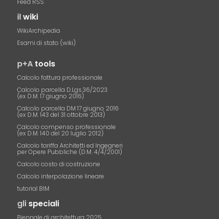
Feed RSS
il
wiki
WikiArchipedia
Esami di stato (wiki)
p+A
tools
Calcolo fattura professionale
Calcolo parcella D.Lgs.36/2023
(ex D.M. 17 giugno 2016)
Calcolo parcella DM 17 giugno 2016
(ex D.M. 143 del 31 ottobre 2013)
Calcolo compenso professionale
(ex D.M. 140 del 20 luglio 2012)
Calcolo tariffa Architetti ed Ingegneri
per Opere Pubbliche (D.M. 4/4/2001)
Calcolo costo di costruzione
Calcolo interpolazione lineare
tutorial BIM
gli
speciali
Biennale di architettura 2025