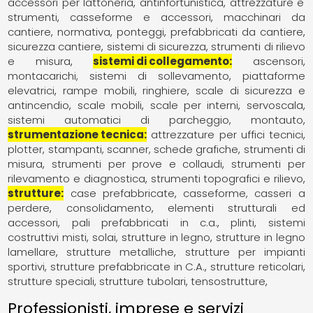
accessori per lattoneria
antinfortunistica
attrezzature e
strumenti
casseforme e accessori
macchinari da
cantiere
normativa
ponteggi
prefabbricati da cantiere
sicurezza cantiere
sistemi di sicurezza
strumenti di rilievo
e misura
sistemi di collegamento
ascensori
montacarichi, sistemi di sollevamento
piattaforme
elevatrici
rampe mobili
ringhiere
scale di sicurezza e
antincendio
scale mobili
scale per interni
servoscala
sistemi automatici di parcheggio, montauto
strumentazione tecnica
attrezzature per uffici tecnici
plotter, stampanti, scanner, schede grafiche
strumenti di
misura
strumenti per prove e collaudi
strumenti per
rilevamento e diagnostica
strumenti topografici e rilievo
strutture
case prefabbricate
casseforme, casseri a
perdere
consolidamento
elementi strutturali ed
accessori
pali prefabbricati in c.a.
plinti
sistemi
costruttivi misti
solai
strutture in legno
strutture in legno
lamellare
strutture metalliche
strutture per impianti
sportivi
strutture prefabbricate in C.A.
strutture reticolari
strutture speciali
strutture tubolari
tensostrutture
Professionisti, imprese e servizi