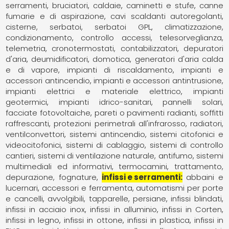
serramenti
bruciatori
caldaie
caminetti e stufe
canne
fumarie e di aspirazione
cavi scaldanti autoregolanti
cisterne, serbatoi, serbatoi GPL
climatizzazione,
condizionamento
controllo accessi, telesorveglianza,
telemetria
cronotermostati, contabilizzatori
depuratori
d'aria
deumidificatori
domotica
generatori d'aria calda
e di vapore
impianti di riscaldamento
impianti e
accessori antincendio
impianti e accessori antintrusione
impianti elettrici e materiale elettrico
impianti
geotermici
impianti idrico-sanitari
pannelli solari,
facciate fotovoltaiche
pareti o pavimenti radianti, soffitti
raffrescanti
protezioni perimetrali all'infrarosso
radiatori,
ventilconvettori
sistemi antincendio
sistemi citofonici e
videocitofonici
sistemi di cablaggio
sistemi di controllo
cantieri
sistemi di ventilazione naturale, antifumo
sistemi
multimediali ed informativi
termocamini
trattamento,
depurazione, fognature
infissi e serramenti
abbaini e
lucernari
accessori e ferramenta
automatismi per porte
e cancelli
avvolgibili, tapparelle, persiane
infissi blindati
infissi in acciaio inox
infissi in alluminio
infissi in Corten
infissi in legno
infissi in ottone
infissi in plastica
infissi in