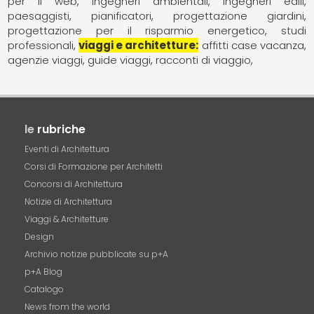
per il web
ingegneri ambientali
ingegneri edili
paesaggisti
pianificatori
progettazione giardini
progettazione per il risparmio energetico
studi
professionali
viaggi e architetture
affitti case vacanza
agenzie viaggi
guide viaggi
racconti di viaggio
le
rubriche
Eventi di Architettura
Corsi di Formazione per Architetti
Concorsi di Architettura
Notizie di Architettura
Viaggi & Architetture
Design
Archivio notizie pubblicate su p+A
p+A Blog
Catalogo
News from the world