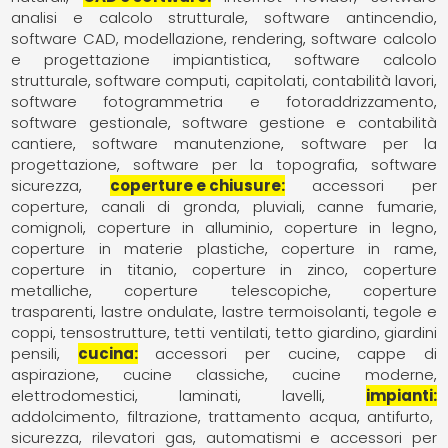
analisi e calcolo strutturale
software antincendio
software CAD, modellazione, rendering
software calcolo
e progettazione impiantistica
software calcolo
strutturale
software computi, capitolati, contabilità lavori
software fotogrammetria e fotoraddrizzamento
software gestionale
software gestione e contabilità
cantiere
software manutenzione
software per la
progettazione
software per la topografia
software
sicurezza
coperture e chiusure
accessori per
coperture
canali di gronda, pluviali
canne fumarie,
comignoli
coperture in alluminio
coperture in legno
coperture in materie plastiche
coperture in rame
coperture in titanio
coperture in zinco
coperture
metalliche
coperture telescopiche
coperture
trasparenti
lastre ondulate
lastre termoisolanti
tegole e
coppi
tensostrutture
tetti ventilati
tetto giardino, giardini
pensili
cucina
accessori per cucine
cappe di
aspirazione
cucine classiche
cucine moderne
elettrodomestici
laminati
lavelli
impianti
addolcimento, filtrazione, trattamento acqua
antifurto,
sicurezza, rilevatori gas
automatismi e accessori per