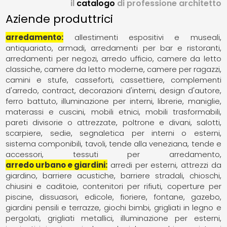
il
catalogo
di professione architetto
Aziende produttrici
arredamento
allestimenti espositivi e museali
antiquariato
armadi
arredamenti per bar e ristoranti
arredamenti per negozi
arredo ufficio
camere da letto
classiche
camere da letto moderne
camere per ragazzi
camini e stufe
casseforti
cassettiere
complementi
d'arredo
contract
decorazioni d'interni
design d'autore
ferro battuto
illuminazione per interni
librerie
maniglie
materassi e cuscini
mobili etnici
mobili trasformabili
pareti divisorie o attrezzate
poltrone e divani
salotti
scarpiere
sedie
segnaletica per interni o esterni
sistema componibili
tavoli
tende alla veneziana
tende e
accessori
tessuti per arredamento
arredo urbano e giardini
arredi per esterni
attrezzi da
giardino
barriere acustiche
barriere stradali
chioschi
chiusini e caditoie
contenitori per rifiuti
coperture per
piscine
dissuasori
edicole
fioriere
fontane
gazebo
giardini pensili e terrazze
giochi bimbi
grigliati in legno e
pergolati
grigliati metallici
illuminazione per esterni