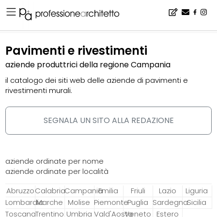
Home
▪
catalogo
▪
pavimenti e rivestimenti
Pavimenti e rivestimenti
aziende produttrici della regione Campania
il catalogo dei siti web delle aziende di pavimenti e
rivestimenti murali.
SEGNALA UN SITO ALLA REDAZIONE
aziende ordinate per nome
aziende ordinate per località
Abruzzo
Calabria
Campania
Emilia
Friuli
Lazio
Liguria
Lombardia
Marche
Molise
Piemonte
Puglia
Sardegna
Sicilia
Toscana
Trentino
Umbria
Vald'Aosta
Veneto
Estero