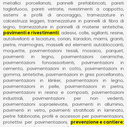
metallici porcellanati
pannelli prefabbricati
pareti
tagliafuoco
pareti vetrate
rivestimenti a cappotto
sistemi e profili di ancoraggio
tramezzature in
calcestruzzi leggeri
tramezzature in pannelli di fibra di
legno
tramezzature in pannelli di materie sintetiche
pavimenti e rivestimenti
adesivi, colle, sigillanti, resine
autolivellanti e lisciature
corian
Karadon
marmi, graniti,
pietre
marmogres
masselli ed elementi autobloccanti
moquette, pavimentazioni tessili
mosaico
parquet,
pavimenti in legno
pavimentazioni ceramiche
pavimentazioni fonoassorbenti
pavimentazioni in
cemento
pavimentazioni in cotto
pavimentazioni in
gomma, sintetiche
pavimentazioni in gres porcellanato
pavimentazioni in klinker
pavimentazioni in legno
pavimentazioni in pelle
pavimentazioni in pietra
pavimentazioni in resina e compositi
pavimentazioni
industriali
pavimentazioni per non vedenti
pavimentazioni sopraelevate
pavimenti in alluminio
pavimenti in vetro
pavimenti stratificati in laminato
pietre fabbricate
profili e accessori per pavimentazioni
protettivi per pavimentazioni
prevenzione e cantiere