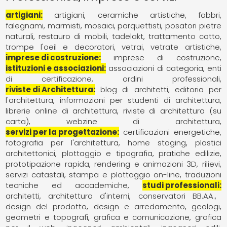
artigiani
artigiani
ceramiche artistiche
fabbri
falegnami
marmisti
mosaici
parquettisti
posatori pietre
naturali
restauro di mobili
tadelakt
trattamento cotto
trompe l'oeil e decoratori
vetrai
vetrate artistiche
imprese di costruzione
imprese di costruzione
istituzioni e associazioni
associazioni di categoria
enti
di certificazione
ordini professionali
riviste di Architettura
blog di architetti
editoria per
l'architettura
informazioni per studenti di architettura
librerie online di architettura
riviste di architettura (su
carta)
webzine di architettura
servizi per la progettazione
certificazioni energetiche
fotografia per l'architettura
home staging
plastici
architettonici
plottaggio e tipografia
pratiche edilizie
prototipazione rapida
rendering e animazioni 3D
rilievi
servizi catastali
stampa e plottaggio on-line
traduzioni
tecniche ed accademiche
studi professionali
architetti
architettura d'interni
conservatori BB.AA.
design del prodotto
design e arredamento
geologi
geometri e topografi
grafica e comunicazione
grafica