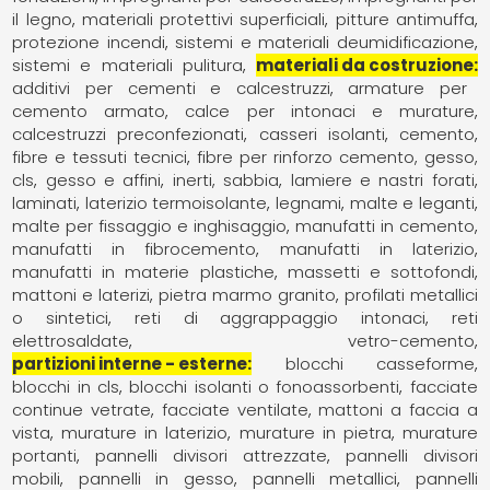
il legno
materiali protettivi superficiali
pitture antimuffa
protezione incendi
sistemi e materiali deumidificazione
sistemi e materiali pulitura
materiali da costruzione
additivi per cementi e calcestruzzi
armature per
cemento armato
calce per intonaci e murature
calcestruzzi preconfezionati
casseri isolanti
cemento
fibre e tessuti tecnici
fibre per rinforzo cemento, gesso,
cls
gesso e affini
inerti, sabbia
lamiere e nastri forati
laminati
laterizio termoisolante
legnami
malte e leganti
malte per fissaggio e inghisaggio
manufatti in cemento
manufatti in fibrocemento
manufatti in laterizio
manufatti in materie plastiche
massetti e sottofondi
mattoni e laterizi
pietra marmo granito
profilati metallici
o sintetici
reti di aggrappaggio intonaci
reti
elettrosaldate
vetro-cemento
partizioni interne - esterne
blocchi casseforme
blocchi in cls
blocchi isolanti o fonoassorbenti
facciate
continue vetrate
facciate ventilate
mattoni a faccia a
vista
murature in laterizio
murature in pietra
murature
portanti
pannelli divisori attrezzate
pannelli divisori
mobili
pannelli in gesso
pannelli metallici
pannelli