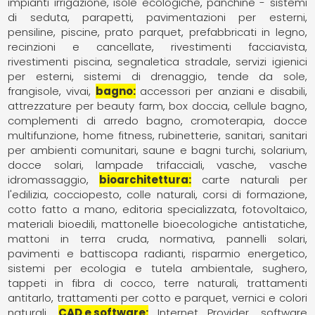
impianti irrigazione
isole ecologiche
panchine - sistemi
di seduta
parapetti
pavimentazioni per esterni
pensiline
piscine
prato parquet
prefabbricati in legno
recinzioni e cancellate
rivestimenti facciavista
rivestimenti piscina
segnaletica stradale
servizi igienici
per esterni
sistemi di drenaggio
tende da sole,
frangisole
vivai
bagno
accessori per anziani e disabili
attrezzature per beauty farm
box doccia
cellule bagno
complementi di arredo bagno
cromoterapia
docce
multifunzione
home fitness
rubinetterie
sanitari
sanitari
per ambienti comunitari
saune e bagni turchi
solarium,
docce solari, lampade trifacciali
vasche
vasche
idromassaggio
bioarchitettura
carte naturali per
l'edilizia
cocciopesto
colle naturali
corsi di formazione
cotto fatto a mano
editoria specializzata
fotovoltaico
materiali bioedili
mattonelle bioecologiche antistatiche
mattoni in terra cruda
normativa
pannelli solari
pavimenti e battiscopa radianti
risparmio energetico
sistemi per ecologia e tutela ambientale
sughero
tappeti in fibra di cocco
terre naturali
trattamenti
antitarlo
trattamenti per cotto e parquet
vernici e colori
naturali
CAD e software
Internet Provider
software