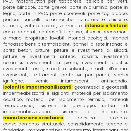
PVC
motoriduttori per tapparelle
pellicole per vetri
porte blindate
porte girevoli
porte in alluminio
porte in
legno
porte in PVC
porte scorrevoli
porte tagliafuoco
portoni, cancelli, saracinesche
serrature e chiusure
verande
vetri e cristalli
zanzariere
intonaci e finiture
carte da parati
controsoffitti
gesso, stucchi, decorazioni
a mano
idropitture lavabili
intonaci ecologici
intonaci
fonoassorbenti o termoisolanti
pannelli di rete intonaci e
spritz beton
pitture
pitture e rivestimenti ai silicati
pitture e rivestimenti sintetici
rasanti
rivestimenti
ceramici
rivestimenti in pietra
rivestimenti plastici
rivestimenti tessili
smalti a solvente
smalti all'acqua
svernicianti
trattamenti protettivi per pareti
vernici
ignifughe
vernici intumescenti antincendio
isolanti e impermeabilizzanti
geosintetici e geotessili
impermeabilizzanti e sigillanti
materiali per isolamento
acustico
materiali per isolamento termico
materiali
termoacustici
sistemi di drenaggio
sistemi di
impermeabilizzazione
sistemi di isolamento
manutenzione e restauro
bonifica amianto
consolidamento strutturale
consolidamento terreno e
fondazioni
impregnanti per calcestruzzo
impregnanti per