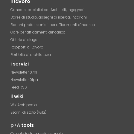
il
lavoro
Concorsi pubblici per Architetti, Ingegneri
Borse di studio, assegni di ricerca, incarichi
Elenchi professionisti per affidamenti d'incarico
Gare per affidamenti d'incarico
Offerte di stage
Rapporti di Lavoro
Portfolio di architettura
i
servizi
Newsletter 07nl
Newsletter 01pa
Feed RSS
il
wiki
WikiArchipedia
Esami di stato (wiki)
p+A
tools
Calcolo fattura professionale