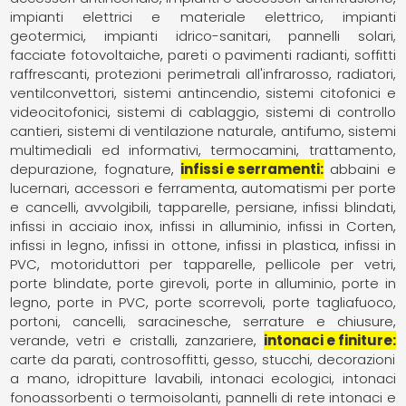
impianti elettrici e materiale elettrico
impianti
geotermici
impianti idrico-sanitari
pannelli solari,
facciate fotovoltaiche
pareti o pavimenti radianti, soffitti
raffrescanti
protezioni perimetrali all'infrarosso
radiatori,
ventilconvettori
sistemi antincendio
sistemi citofonici e
videocitofonici
sistemi di cablaggio
sistemi di controllo
cantieri
sistemi di ventilazione naturale, antifumo
sistemi
multimediali ed informativi
termocamini
trattamento,
depurazione, fognature
infissi e serramenti
abbaini e
lucernari
accessori e ferramenta
automatismi per porte
e cancelli
avvolgibili, tapparelle, persiane
infissi blindati
infissi in acciaio inox
infissi in alluminio
infissi in Corten
infissi in legno
infissi in ottone
infissi in plastica
infissi in
PVC
motoriduttori per tapparelle
pellicole per vetri
porte blindate
porte girevoli
porte in alluminio
porte in
legno
porte in PVC
porte scorrevoli
porte tagliafuoco
portoni, cancelli, saracinesche
serrature e chiusure
verande
vetri e cristalli
zanzariere
intonaci e finiture
carte da parati
controsoffitti
gesso, stucchi, decorazioni
a mano
idropitture lavabili
intonaci ecologici
intonaci
fonoassorbenti o termoisolanti
pannelli di rete intonaci e