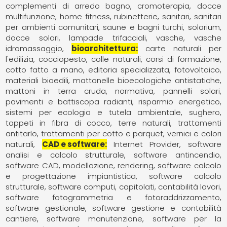
complementi di arredo bagno
cromoterapia
docce
multifunzione
home fitness
rubinetterie
sanitari
sanitari
per ambienti comunitari
saune e bagni turchi
solarium,
docce solari, lampade trifacciali
vasche
vasche
idromassaggio
bioarchitettura
carte naturali per
l'edilizia
cocciopesto
colle naturali
corsi di formazione
cotto fatto a mano
editoria specializzata
fotovoltaico
materiali bioedili
mattonelle bioecologiche antistatiche
mattoni in terra cruda
normativa
pannelli solari
pavimenti e battiscopa radianti
risparmio energetico
sistemi per ecologia e tutela ambientale
sughero
tappeti in fibra di cocco
terre naturali
trattamenti
antitarlo
trattamenti per cotto e parquet
vernici e colori
naturali
CAD e software
Internet Provider
software
analisi e calcolo strutturale
software antincendio
software CAD, modellazione, rendering
software calcolo
e progettazione impiantistica
software calcolo
strutturale
software computi, capitolati, contabilità lavori
software fotogrammetria e fotoraddrizzamento
software gestionale
software gestione e contabilità
cantiere
software manutenzione
software per la