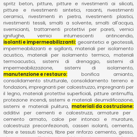
spritz beton
pitture
pitture e rivestimenti ai silicati
pitture e rivestimenti sintetici
rasanti
rivestimenti
ceramici
rivestimenti in pietra
rivestimenti plastici
rivestimenti tessili
smalti a solvente
smalti all'acqua
svernicianti
trattamenti protettivi per pareti
vernici
ignifughe
vernici intumescenti antincendio
isolanti e impermeabilizzanti
geosintetici e geotessili
impermeabilizzanti e sigillanti
materiali per isolamento
acustico
materiali per isolamento termico
materiali
termoacustici
sistemi di drenaggio
sistemi di
impermeabilizzazione
sistemi di isolamento
manutenzione e restauro
bonifica amianto
consolidamento strutturale
consolidamento terreno e
fondazioni
impregnanti per calcestruzzo
impregnanti per
il legno
materiali protettivi superficiali
pitture antimuffa
protezione incendi
sistemi e materiali deumidificazione
sistemi e materiali pulitura
materiali da costruzione
additivi per cementi e calcestruzzi
armature per
cemento armato
calce per intonaci e murature
calcestruzzi preconfezionati
casseri isolanti
cemento
fibre e tessuti tecnici
fibre per rinforzo cemento, gesso,