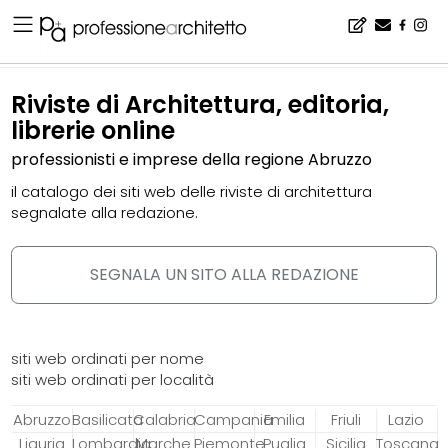
Home
▪
catalogo
▪
riviste di architettura, editoria, librerie online
Riviste di Architettura, editoria,
librerie online
professionisti e imprese della regione Abruzzo
il catalogo dei siti web delle riviste di architettura
segnalate alla redazione.
SEGNALA UN SITO ALLA REDAZIONE
siti web ordinati per nome
siti web ordinati per località
Abruzzo
Basilicata
Calabria
Campania
Emilia
Friuli
Lazio
Liguria
Lombardia
Marche
Piemonte
Puglia
Sicilia
Toscana