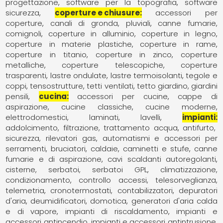
progettazione
software per la topografia
software
sicurezza
coperture e chiusure
accessori per
coperture
canali di gronda, pluviali
canne fumarie,
comignoli
coperture in alluminio
coperture in legno
coperture in materie plastiche
coperture in rame
coperture in titanio
coperture in zinco
coperture
metalliche
coperture telescopiche
coperture
trasparenti
lastre ondulate
lastre termoisolanti
tegole e
coppi
tensostrutture
tetti ventilati
tetto giardino, giardini
pensili
cucina
accessori per cucine
cappe di
aspirazione
cucine classiche
cucine moderne
elettrodomestici
laminati
lavelli
impianti
addolcimento, filtrazione, trattamento acqua
antifurto,
sicurezza, rilevatori gas
automatismi e accessori per
serramenti
bruciatori
caldaie
caminetti e stufe
canne
fumarie e di aspirazione
cavi scaldanti autoregolanti
cisterne, serbatoi, serbatoi GPL
climatizzazione,
condizionamento
controllo accessi, telesorveglianza,
telemetria
cronotermostati, contabilizzatori
depuratori
d'aria
deumidificatori
domotica
generatori d'aria calda
e di vapore
impianti di riscaldamento
impianti e
accessori antincendio
impianti e accessori antintrusione