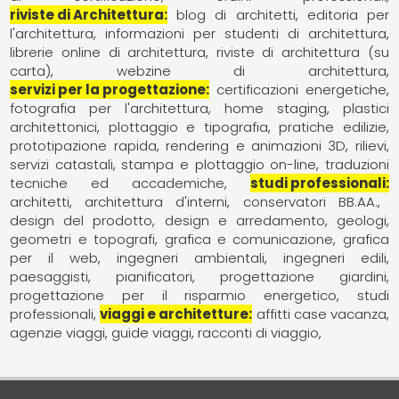
riviste di Architettura
blog di architetti
editoria per
l'architettura
informazioni per studenti di architettura
librerie online di architettura
riviste di architettura (su
carta)
webzine di architettura
servizi per la progettazione
certificazioni energetiche
fotografia per l'architettura
home staging
plastici
architettonici
plottaggio e tipografia
pratiche edilizie
prototipazione rapida
rendering e animazioni 3D
rilievi
servizi catastali
stampa e plottaggio on-line
traduzioni
tecniche ed accademiche
studi professionali
architetti
architettura d'interni
conservatori BB.AA.
design del prodotto
design e arredamento
geologi
geometri e topografi
grafica e comunicazione
grafica
per il web
ingegneri ambientali
ingegneri edili
paesaggisti
pianificatori
progettazione giardini
progettazione per il risparmio energetico
studi
professionali
viaggi e architetture
affitti case vacanza
agenzie viaggi
guide viaggi
racconti di viaggio