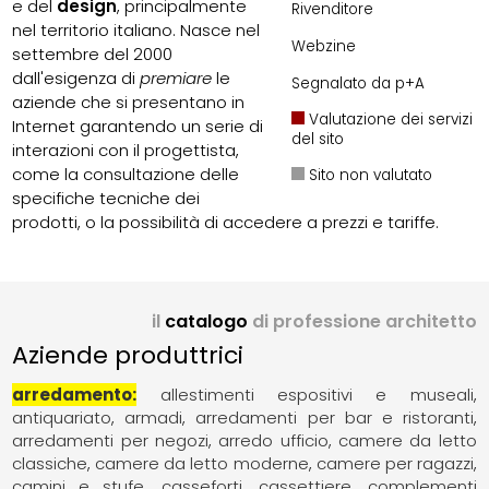
e del
design
, principalmente
Rivenditore
nel territorio italiano. Nasce nel
Webzine
settembre del 2000
dall'esigenza di
premiare
le
Segnalato da p+A
aziende che si presentano in
Valutazione dei servizi
Internet garantendo un serie di
del sito
interazioni con il progettista,
come la consultazione delle
Sito non valutato
specifiche tecniche dei
prodotti, o la possibilità di accedere a prezzi e tariffe.
il
catalogo
di professione architetto
Aziende produttrici
arredamento
allestimenti espositivi e museali
antiquariato
armadi
arredamenti per bar e ristoranti
arredamenti per negozi
arredo ufficio
camere da letto
classiche
camere da letto moderne
camere per ragazzi
camini e stufe
casseforti
cassettiere
complementi