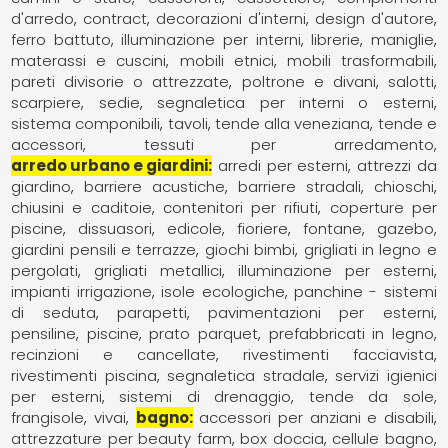
d'arredo
contract
decorazioni d'interni
design d'autore
ferro battuto
illuminazione per interni
librerie
maniglie
materassi e cuscini
mobili etnici
mobili trasformabili
pareti divisorie o attrezzate
poltrone e divani
salotti
scarpiere
sedie
segnaletica per interni o esterni
sistema componibili
tavoli
tende alla veneziana
tende e
accessori
tessuti per arredamento
arredo urbano e giardini
arredi per esterni
attrezzi da
giardino
barriere acustiche
barriere stradali
chioschi
chiusini e caditoie
contenitori per rifiuti
coperture per
piscine
dissuasori
edicole
fioriere
fontane
gazebo
giardini pensili e terrazze
giochi bimbi
grigliati in legno e
pergolati
grigliati metallici
illuminazione per esterni
impianti irrigazione
isole ecologiche
panchine - sistemi
di seduta
parapetti
pavimentazioni per esterni
pensiline
piscine
prato parquet
prefabbricati in legno
recinzioni e cancellate
rivestimenti facciavista
rivestimenti piscina
segnaletica stradale
servizi igienici
per esterni
sistemi di drenaggio
tende da sole,
frangisole
vivai
bagno
accessori per anziani e disabili
attrezzature per beauty farm
box doccia
cellule bagno