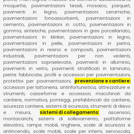
moquette, pavimentazioni tessili
mosaico
parquet,
pavimenti in legno
pavimentazioni ceramiche
pavimentazioni fonoassorbenti
pavimentazioni in
cemento
pavimentazioni in cotto
pavimentazioni in
gomma, sintetiche
pavimentazioni in gres porcellanato
pavimentazioni in klinker
pavimentazioni in legno
pavimentazioni in pelle
pavimentazioni in pietra
pavimentazioni in resina e compositi
pavimentazioni
industriali
pavimentazioni per non vedenti
pavimentazioni sopraelevate
pavimenti in alluminio
pavimenti in vetro
pavimenti stratificati in laminato
pietre fabbricate
profili e accessori per pavimentazioni
protettivi per pavimentazioni
prevenzione e cantiere
accessori per lattoneria
antinfortunistica
attrezzature e
strumenti
casseforme e accessori
macchinari da
cantiere
normativa
ponteggi
prefabbricati da cantiere
sicurezza cantiere
sistemi di sicurezza
strumenti di rilievo
e misura
sistemi di collegamento
ascensori
montacarichi, sistemi di sollevamento
piattaforme
elevatrici
rampe mobili
ringhiere
scale di sicurezza e
antincendio
scale mobili
scale per interni
servoscala