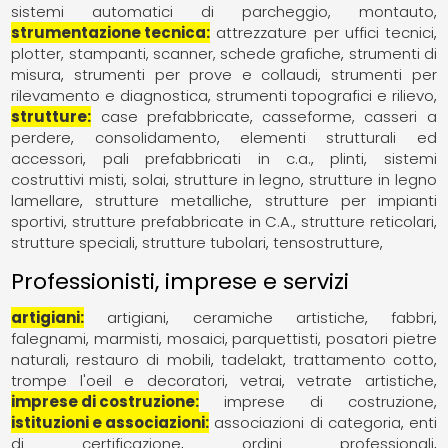
sistemi automatici di parcheggio, montauto
strumentazione tecnica
attrezzature per uffici tecnici
plotter, stampanti, scanner, schede grafiche
strumenti di
misura
strumenti per prove e collaudi
strumenti per
rilevamento e diagnostica
strumenti topografici e rilievo
strutture
case prefabbricate
casseforme, casseri a
perdere
consolidamento
elementi strutturali ed
accessori
pali prefabbricati in c.a.
plinti
sistemi
costruttivi misti
solai
strutture in legno
strutture in legno
lamellare
strutture metalliche
strutture per impianti
sportivi
strutture prefabbricate in C.A.
strutture reticolari
strutture speciali
strutture tubolari
tensostrutture
Professionisti, imprese e servizi
artigiani
artigiani
ceramiche artistiche
fabbri
falegnami
marmisti
mosaici
parquettisti
posatori pietre
naturali
restauro di mobili
tadelakt
trattamento cotto
trompe l'oeil e decoratori
vetrai
vetrate artistiche
imprese di costruzione
imprese di costruzione
istituzioni e associazioni
associazioni di categoria
enti
di certificazione
ordini professionali