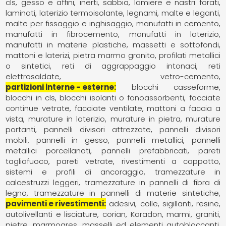
cls
gesso e affini
inerti, sabbia
lamiere e nastri forati
laminati
laterizio termoisolante
legnami
malte e leganti
malte per fissaggio e inghisaggio
manufatti in cemento
manufatti in fibrocemento
manufatti in laterizio
manufatti in materie plastiche
massetti e sottofondi
mattoni e laterizi
pietra marmo granito
profilati metallici
o sintetici
reti di aggrappaggio intonaci
reti
elettrosaldate
vetro-cemento
partizioni interne - esterne
blocchi casseforme
blocchi in cls
blocchi isolanti o fonoassorbenti
facciate
continue vetrate
facciate ventilate
mattoni a faccia a
vista
murature in laterizio
murature in pietra
murature
portanti
pannelli divisori attrezzate
pannelli divisori
mobili
pannelli in gesso
pannelli metallici
pannelli
metallici porcellanati
pannelli prefabbricati
pareti
tagliafuoco
pareti vetrate
rivestimenti a cappotto
sistemi e profili di ancoraggio
tramezzature in
calcestruzzi leggeri
tramezzature in pannelli di fibra di
legno
tramezzature in pannelli di materie sintetiche
pavimenti e rivestimenti
adesivi, colle, sigillanti, resine
autolivellanti e lisciature
corian
Karadon
marmi, graniti,
pietre
marmogres
masselli ed elementi autobloccanti