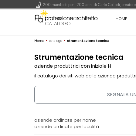
200 manifesti per i 200 anni di Carlo Collodi, creato
La ricarica dei profumi domestici in un prodotto innova
HOME
Il lungomare di Nicotera si tinge di giallo: Fabrizio Ci
CATALOGO
Il decreto infrastrutture è legge, le novità dall'antici
Home
▪
catalogo
▪
strumentazione tecnica
Un nuovo volto per il lungomare di Villammare - Conc
Strumentazione tecnica
aziende produttrici con iniziale H
il catalogo dei siti web delle aziende produttri
SEGNALA UN
aziende ordinate per nome
aziende ordinate per località