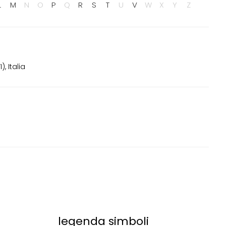
L
M
N
O
P
Q
R
S
T
U
V
W
X
Y
Z
, Italia
legenda simboli