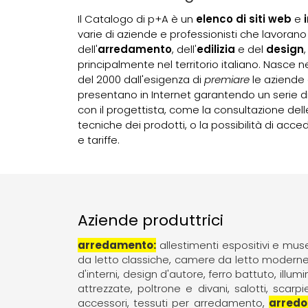
Il Catalogo di p+A è un
elenco di siti web
e
varie di aziende e professionisti che lavorano
dell'
arredamento
, dell'
edilizia
e del
design
,
principalmente nel territorio italiano. Nasce 
del 2000 dall'esigenza di
premiare
le aziende 
presentano in Internet garantendo un serie di
con il progettista, come la consultazione dell
tecniche dei prodotti, o la possibilità di acce
e tariffe.
Aziende produttrici
arredamento
allestimenti espositivi e muse
da letto classiche
camere da letto modern
d'interni
design d'autore
ferro battuto
illum
attrezzate
poltrone e divani
salotti
scarpi
accessori
tessuti per arredamento
arredo