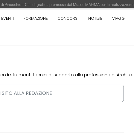
re di Pinocchio - Call di grafica promossa dal Museo MAGMA per la realizzazione
tivo di design - Concorso di product design by Desall · Al vincitore un premio d
EVENTI
FORMAZIONE
CONCORSI
NOTIZIE
VIAGGI
appina vince il concorso di progettazione
pazione del prezzo alla Soprintendenza speciale
orso di progettazione a procedura aperta due fasi Montepremi: 18.000 euro
ci di strumenti tecnici di supporto alla professione di Architet
 SITO ALLA REDAZIONE