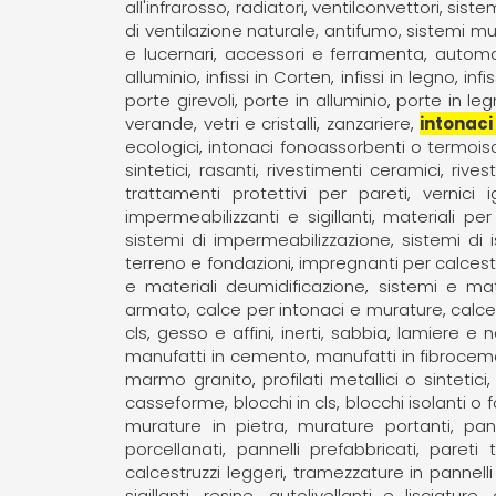
all'infrarosso
radiatori, ventilconvettori
siste
di ventilazione naturale, antifumo
sistemi mul
e lucernari
accessori e ferramenta
automa
alluminio
infissi in Corten
infissi in legno
infi
porte girevoli
porte in alluminio
porte in le
verande
vetri e cristalli
zanzariere
intonaci 
ecologici
intonaci fonoassorbenti o termoiso
sintetici
rasanti
rivestimenti ceramici
rives
trattamenti protettivi per pareti
vernici 
impermeabilizzanti e sigillanti
materiali pe
sistemi di impermeabilizzazione
sistemi di
terreno e fondazioni
impregnanti per calcest
e materiali deumidificazione
sistemi e mate
armato
calce per intonaci e murature
calce
cls
gesso e affini
inerti, sabbia
lamiere e na
manufatti in cemento
manufatti in fibroce
marmo granito
profilati metallici o sintetici
casseforme
blocchi in cls
blocchi isolanti o
murature in pietra
murature portanti
pann
porcellanati
pannelli prefabbricati
pareti 
calcestruzzi leggeri
tramezzature in pannelli 
sigillanti, resine
autolivellanti e lisciature