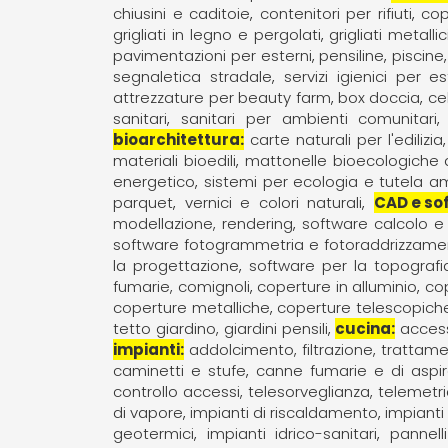
chiusini e caditoie
contenitori per rifiuti
cop
grigliati in legno e pergolati
grigliati metallic
pavimentazioni per esterni
pensiline
piscine
segnaletica stradale
servizi igienici per es
attrezzature per beauty farm
box doccia
ce
sanitari
sanitari per ambienti comunitari
bioarchitettura
carte naturali per l'edilizia
materiali bioedili
mattonelle bioecologiche a
energetico
sistemi per ecologia e tutela a
parquet
vernici e colori naturali
CAD e so
modellazione, rendering
software calcolo e
software fotogrammetria e fotoraddrizzame
la progettazione
software per la topografi
fumarie, comignoli
coperture in alluminio
cop
coperture metalliche
coperture telescopich
tetto giardino, giardini pensili
cucina
access
impianti
addolcimento, filtrazione, tratta
caminetti e stufe
canne fumarie e di aspi
controllo accessi, telesorveglianza, telemetr
di vapore
impianti di riscaldamento
impianti
geotermici
impianti idrico-sanitari
pannell