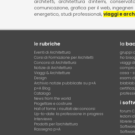
architetti
architettura d'interni
conservato
comunicazione
grafica per il web
ingegneri
energetico
studi professionali
viaggi e arch
le
rubriche
la
ba
Eventi di Architettura
gruppi d
Corsi di Formazione per Architetti
ho bisog
Concorsi di Architettura
viaggi d
Notizie di Architettura
compro 
Viaggi & Architetture
casa - s
Design
esami di
Archivio notizie pubblicate su p+A
blablab
p+A Blog
certific
Catalogo
professi
News from the world
i
soft
Progettare e costruire
Hall of fame. i risultati dei concorsi
forum 
Up-to-date: la professione in progress
lezioni 
Interviews
librerie 
Prodotti per l'architettura
Software 
Rassegna p+A
Software