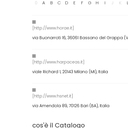
0
A
B
C
D
E
F
G
H
I
J
K
[http://www.horae.it]
via Buonarroti 16, 36061 Bassano del Grappa (VI)
[http://www.harpaceas.it]
viale Richard 1, 20143 Milano (MI), Italia
[http://www.hsnet.it]
via Amendola 89, 70126 Bari (BA), Italia
cos'è il Catalogo