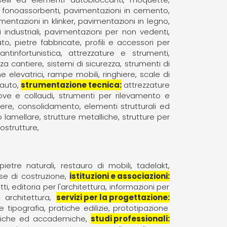
 fonoassorbenti
pavimentazioni in cemento
mentazioni in klinker
pavimentazioni in legno
industriali
pavimentazioni per non vedenti
ato
pietre fabbricate
profili e accessori per
antinfortunistica
attrezzature e strumenti
zza cantiere
sistemi di sicurezza
strumenti di
e elevatrici
rampe mobili
ringhiere
scale di
tauto
strumentazione tecnica
attrezzature
ove e collaudi
strumenti per rilevamento e
dere
consolidamento
elementi strutturali ed
o lamellare
strutture metalliche
strutture per
ostrutture
pietre naturali
restauro di mobili
tadelakt
se di costruzione
istituzioni e associazioni
tti
editoria per l'architettura
informazioni per
 architettura
servizi per la progettazione
e tipografia
pratiche edilizie
prototipazione
cniche ed accademiche
studi professionali