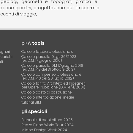
geologi
geometri e topografi
grafica e
azione giardini
progettazione per il risparmio
acconti di viaggio
p+A
tools
egneri
Calcolo fattura professionale
ncarichi
Calcolo parcella D.Lgs.36/2023
(ex D.M. 17 giugno 2016)
ti
Calcolo parcella DM 17 giugno 2016
(ex D.M. 143 del 31 ottobre 2013)
Calcolo compenso professionale
(ex D.M. 140 del 20 luglio 2012)
Calcolo tariffa Architetti ed Ingegneri
per Opere Pubbliche (D.M. 4/4/2001)
Calcolo costo di costruzione
Calcolo interpolazione lineare
tutorial BIM
gli
speciali
Biennale di architettura 2025
Renzo Piano World Tour 2024
Milano Design Week 2024