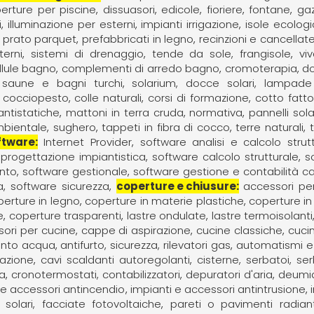
erture per piscine
dissuasori
edicole
fioriere
fontane
ga
i
illuminazione per esterni
impianti irrigazione
isole ecolog
prato parquet
prefabbricati in legno
recinzioni e cancellat
terni
sistemi di drenaggio
tende da sole, frangisole
viv
llule bagno
complementi di arredo bagno
cromoterapia
do
saune e bagni turchi
solarium, docce solari, lampade t
cocciopesto
colle naturali
corsi di formazione
cotto fatt
ntistatiche
mattoni in terra cruda
normativa
pannelli sola
mbientale
sughero
tappeti in fibra di cocco
terre naturali
ftware
Internet Provider
software analisi e calcolo strut
 progettazione impiantistica
software calcolo strutturale
s
nto
software gestionale
software gestione e contabilità ca
a
software sicurezza
coperture e chiusure
accessori pe
erture in legno
coperture in materie plastiche
coperture i
e
coperture trasparenti
lastre ondulate
lastre termoisolanti
ori per cucine
cappe di aspirazione
cucine classiche
cuci
mento acqua
antifurto, sicurezza, rilevatori gas
automatismi e
razione
cavi scaldanti autoregolanti
cisterne, serbatoi, se
ia
cronotermostati, contabilizzatori
depuratori d'aria
deumid
 e accessori antincendio
impianti e accessori antintrusione
i solari, facciate fotovoltaiche
pareti o pavimenti radianti,