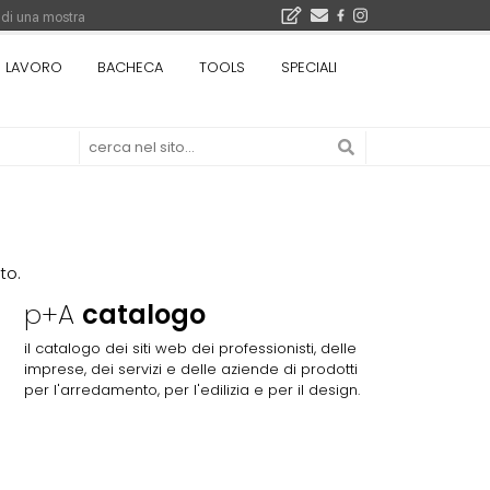
 di una mostra
i 5.000 euro
LAVORO
BACHECA
TOOLS
SPECIALI
Città Osmotiche: la rigenerazione urbana attraverso suoli permeabili, gestione dell'acqua e resilienza climatica - Gli eventi INBAR al Centro Congressi La Nuvola · Ingresso gratuito
to.
p+A
catalogo
il catalogo dei siti web dei professionisti, delle
imprese, dei servizi e delle aziende di prodotti
per l'arredamento, per l'edilizia e per il design.