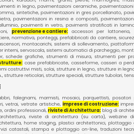
vimenti in legno
pavimentazioni ceramiche
pavimentazioni
gomma, sintetiche
pavimentazioni in gres porcellanato
pavi
ietra
pavimentazioni in resina e compositi
pavimentazioni 
alluminio
pavimenti in vetro
pavimenti stratificati in lamin
oni
prevenzione e cantiere
accessori per lattoneria
iere
normativa
ponteggi
prefabbricati da cantiere
sicure
ascensori
montacarichi, sistemi di sollevamento
piattaform
r interni
servoscala
sistemi automatici di parcheggio, mon
er, schede grafiche
strumenti di misura
strumenti per pr
strutture
case prefabbricate
casseforme, casseri a per
emi costruttivi misti
solai
strutture in legno
strutture in legn
A.
strutture reticolari
strutture speciali
strutture tubolari
tens
i
abbri
falegnami
marmisti
mosaici
parquettisti
posatori 
ri
vetrai
vetrate artistiche
imprese di costruzione
impre
e
ordini professionali
riviste di Architettura
blog di archite
architettura
riviste di architettura (su carta)
webzine di
chitettura
home staging
plastici architettonici
plottaggio 
vizi catastali
stampa e plottaggio on-line
traduzioni te