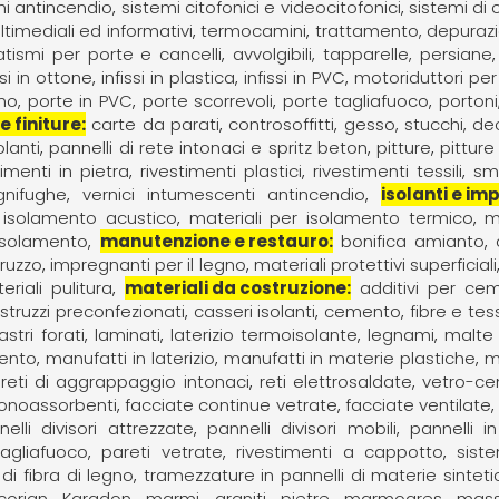
mi antincendio
sistemi citofonici e videocitofonici
sistemi di
timediali ed informativi
termocamini
trattamento, depurazi
tismi per porte e cancelli
avvolgibili, tapparelle, persiane
ssi in ottone
infissi in plastica
infissi in PVC
motoriduttori per
gno
porte in PVC
porte scorrevoli
porte tagliafuoco
portoni
e finiture
carte da parati
controsoffitti
gesso, stucchi, d
lanti
pannelli di rete intonaci e spritz beton
pitture
pitture 
timenti in pietra
rivestimenti plastici
rivestimenti tessili
sm
ignifughe
vernici intumescenti antincendio
isolanti e im
r isolamento acustico
materiali per isolamento termico
m
 isolamento
manutenzione e restauro
bonifica amianto
ruzzo
impregnanti per il legno
materiali protettivi superficiali
riali pulitura
materiali da costruzione
additivi per cem
struzzi preconfezionati
casseri isolanti
cemento
fibre e tes
stri forati
laminati
laterizio termoisolante
legnami
malte 
mento
manufatti in laterizio
manufatti in materie plastiche
m
reti di aggrappaggio intonaci
reti elettrosaldate
vetro-c
 fonoassorbenti
facciate continue vetrate
facciate ventilate
elli divisori attrezzate
pannelli divisori mobili
pannelli i
tagliafuoco
pareti vetrate
rivestimenti a cappotto
sist
di fibra di legno
tramezzature in pannelli di materie sintet
corian
Karadon
marmi, graniti, pietre
marmogres
mass