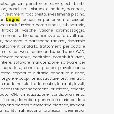
zebo
giardini pensili e terrazze
giochi bimbi
iche
panchine - sistemi di seduta
parapetti
e
rivestimenti facciavista
rivestimenti piscina
ai
bagno
accessori per anziani e disabili
cce multifunzione
home fitness
rubinetterie
rifacciali
vasche
vasche idromassaggio
o a mano
editoria specializzata
fotovoltaico
ri
pavimenti e battiscopa radianti
risparmio
trattamenti antitarlo
trattamenti per cotto e
turale
software antincendio
software CAD,
oftware computi, capitolati, contabilità lavori
ntiere
software manutenzione
software per
r coperture
canali di gronda, pluviali
canne
n rame
coperture in titanio
coperture in zinco
tegole e coppi
tensostrutture
tetti ventilati
ne moderne
elettrodomestici
laminati
lavelli
 accessori per serramenti
bruciatori
caldaie
rbatoi GPL
climatizzazione, condizionamento
ificatori
domotica
generatori d'aria calda e
impianti elettrici e materiale elettrico
impianti
 soffitti raffrescanti
protezioni perimetrali