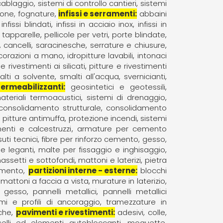
 cablaggio
sistemi di controllo cantieri
sistemi
one, fognature
infissi e serramenti
abbaini
infissi blindati
infissi in acciaio inox
infissi in
 tapparelle
pellicole per vetri
porte blindate
, cancelli, saracinesche
serrature e chiusure
ecorazioni a mano
idropitture lavabili
intonaci
e rivestimenti ai silicati
pitture e rivestimenti
alti a solvente
smalti all'acqua
svernicianti
permeabilizzanti
geosintetici e geotessili
ateriali termoacustici
sistemi di drenaggio
consolidamento strutturale
consolidamento
pitture antimuffa
protezione incendi
sistemi
enti e calcestruzzi
armature per cemento
suti tecnici
fibre per rinforzo cemento, gesso,
e leganti
malte per fissaggio e inghisaggio
assetti e sottofondi
mattoni e laterizi
pietra
emento
partizioni interne - esterne
blocchi
mattoni a faccia a vista
murature in laterizio
n gesso
pannelli metallici
pannelli metallici
emi e profili di ancoraggio
tramezzature in
iche
pavimenti e rivestimenti
adesivi, colle,
elli ed elementi autobloccanti
moquette,