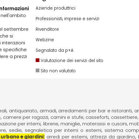
informazioni
Aziende produttrici
 nell'ambito
Professionisti, imprese e servizi
nel settembre
Rivenditore
che si
Webzine
 interazioni
e specifiche
Segnalato da p+A
dere a prezzi
Valutazione dei servizi del sito
Sito non valutato
ali
antiquariato
armadi
arredamenti per bar e ristoranti
a
e
camere per ragazzi
camini e stufe
casseforti
cassettiere
inazione per interni
librerie
maniglie
materassi e cuscini
mobi
ere
sedie
segnaletica per interni o esterni
sistema compo
 urbano e giardini
arredi per esterni
attrezzi da giardino