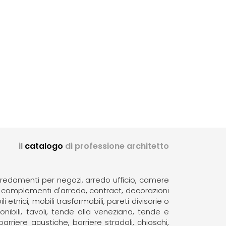
il
catalogo
di professione architetto
rredamenti per negozi
arredo ufficio
camere
complementi d'arredo
contract
decorazioni
li etnici
mobili trasformabili
pareti divisorie o
nibili
tavoli
tende alla veneziana
tende e
barriere acustiche
barriere stradali
chioschi