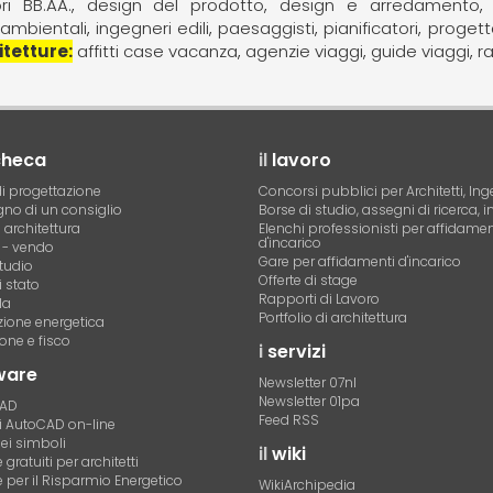
ri BB.AA.
design del prodotto
design e arredamento
 ambientali
ingegneri edili
paesaggisti
pianificatori
progett
itetture
affitti case vacanza
agenzie viaggi
guide viaggi
r
checa
il
lavoro
i progettazione
Concorsi pubblici per Architetti, Ing
no di un consiglio
Borse di studio, assegni di ricerca, i
i architettura
Elenchi professionisti per affidamen
d'incarico
- vendo
Gare per affidamenti d'incarico
tudio
Offerte di stage
 stato
Rapporti di Lavoro
la
Portfolio di architettura
azione energetica
one e fisco
i
servizi
ware
Newsletter 07nl
Newsletter 01pa
CAD
Feed RSS
di AutoCAD on-line
dei simboli
il
wiki
gratuiti per architetti
 per il Risparmio Energetico
WikiArchipedia