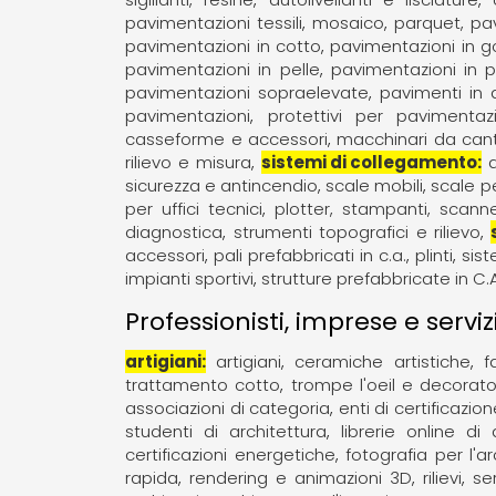
pavimentazioni tessili
mosaico
parquet, pa
pavimentazioni in cotto
pavimentazioni in 
pavimentazioni in pelle
pavimentazioni in p
pavimentazioni sopraelevate
pavimenti in 
pavimentazioni
protettivi per pavimentazi
casseforme e accessori
macchinari da cant
rilievo e misura
sistemi di collegamento
sicurezza e antincendio
scale mobili
scale pe
per uffici tecnici
plotter, stampanti, scann
diagnostica
strumenti topografici e rilievo
accessori
pali prefabbricati in c.a.
plinti
sist
impianti sportivi
strutture prefabbricate in C.
Professionisti, imprese e serviz
artigiani
artigiani
ceramiche artistiche
f
trattamento cotto
trompe l'oeil e decorato
associazioni di categoria
enti di certificazion
studenti di architettura
librerie online di 
certificazioni energetiche
fotografia per l'ar
rapida
rendering e animazioni 3D
rilievi
ser