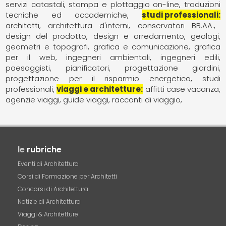
servizi catastali
stampa e plottaggio on-line
traduzioni
tecniche ed accademiche
studi professionali
architetti
architettura d'interni
conservatori BB.AA.
design del prodotto
design e arredamento
geologi
geometri e topografi
grafica e comunicazione
grafica
per il web
ingegneri ambientali
ingegneri edili
paesaggisti
pianificatori
progettazione giardini
progettazione per il risparmio energetico
studi
professionali
viaggi e architetture
affitti case vacanza
agenzie viaggi
guide viaggi
racconti di viaggio
le
rubriche
Eventi di Architettura
Corsi di Formazione per Architetti
Concorsi di Architettura
Notizie di Architettura
Viaggi & Architetture