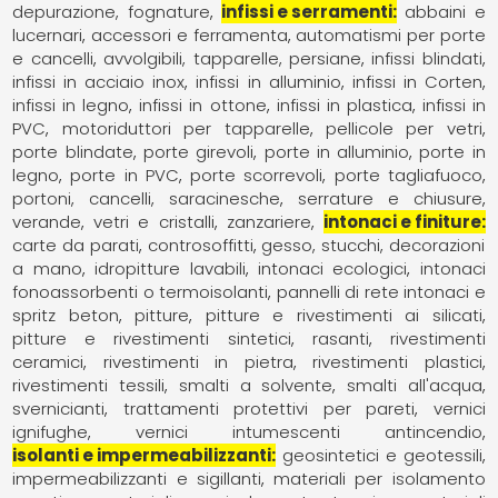
depurazione, fognature
infissi e serramenti
abbaini e
lucernari
accessori e ferramenta
automatismi per porte
e cancelli
avvolgibili, tapparelle, persiane
infissi blindati
infissi in acciaio inox
infissi in alluminio
infissi in Corten
infissi in legno
infissi in ottone
infissi in plastica
infissi in
PVC
motoriduttori per tapparelle
pellicole per vetri
porte blindate
porte girevoli
porte in alluminio
porte in
legno
porte in PVC
porte scorrevoli
porte tagliafuoco
portoni, cancelli, saracinesche
serrature e chiusure
verande
vetri e cristalli
zanzariere
intonaci e finiture
carte da parati
controsoffitti
gesso, stucchi, decorazioni
a mano
idropitture lavabili
intonaci ecologici
intonaci
fonoassorbenti o termoisolanti
pannelli di rete intonaci e
spritz beton
pitture
pitture e rivestimenti ai silicati
pitture e rivestimenti sintetici
rasanti
rivestimenti
ceramici
rivestimenti in pietra
rivestimenti plastici
rivestimenti tessili
smalti a solvente
smalti all'acqua
svernicianti
trattamenti protettivi per pareti
vernici
ignifughe
vernici intumescenti antincendio
isolanti e impermeabilizzanti
geosintetici e geotessili
impermeabilizzanti e sigillanti
materiali per isolamento