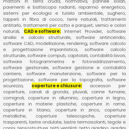
mattoni in terra cruda
normativa
pannelli solari
pavimenti e battiscopa radianti
risparmio energetico
sistemi per ecologia e tutela ambientale
sughero
tappeti in fibra di cocco
terre naturali
trattamenti
antitarlo
trattamenti per cotto e parquet
vernici e colori
naturali
CAD e software
Internet Provider
software
analisi e calcolo strutturale
software antincendio
software CAD, modellazione, rendering
software calcolo
e progettazione impiantistica
software calcolo
strutturale
software computi, capitolati, contabilità lavori
software fotogrammetria e fotoraddrizzamento
software gestionale
software gestione e contabilità
cantiere
software manutenzione
software per la
progettazione
software per la topografia
software
sicurezza
coperture e chiusure
accessori per
coperture
canali di gronda, pluviali
canne fumarie,
comignoli
coperture in alluminio
coperture in legno
coperture in materie plastiche
coperture in rame
coperture in titanio
coperture in zinco
coperture
metalliche
coperture telescopiche
coperture
trasparenti
lastre ondulate
lastre termoisolanti
tegole e
coppi
tensostrutture
tetti ventilati
tetto giardino, giardini