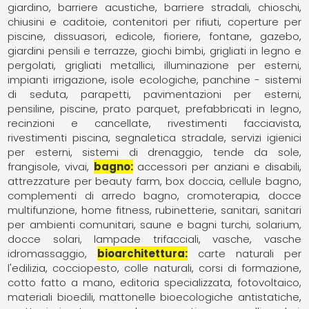
giardino
barriere acustiche
barriere stradali
chioschi
chiusini e caditoie
contenitori per rifiuti
coperture per
piscine
dissuasori
edicole
fioriere
fontane
gazebo
giardini pensili e terrazze
giochi bimbi
grigliati in legno e
pergolati
grigliati metallici
illuminazione per esterni
impianti irrigazione
isole ecologiche
panchine - sistemi
di seduta
parapetti
pavimentazioni per esterni
pensiline
piscine
prato parquet
prefabbricati in legno
recinzioni e cancellate
rivestimenti facciavista
rivestimenti piscina
segnaletica stradale
servizi igienici
per esterni
sistemi di drenaggio
tende da sole,
frangisole
vivai
bagno
accessori per anziani e disabili
attrezzature per beauty farm
box doccia
cellule bagno
complementi di arredo bagno
cromoterapia
docce
multifunzione
home fitness
rubinetterie
sanitari
sanitari
per ambienti comunitari
saune e bagni turchi
solarium,
docce solari, lampade trifacciali
vasche
vasche
idromassaggio
bioarchitettura
carte naturali per
l'edilizia
cocciopesto
colle naturali
corsi di formazione
cotto fatto a mano
editoria specializzata
fotovoltaico
materiali bioedili
mattonelle bioecologiche antistatiche