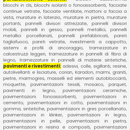
blocchi in cls
blocchi isolanti o fonoassorbenti
facciate
continue vetrate
facciate ventilate
mattoni a faccia a
vista
murature in laterizio
murature in pietra
murature
portanti
pannelli divisori attrezzate
pannelli divisori
mobili
pannelli in gesso
pannelli metallici
pannelli
metallici porcellanati
pannelli prefabbricati
pareti
tagliafuoco
pareti vetrate
rivestimenti a cappotto
sistemi e profili di ancoraggio
tramezzature in
calcestruzzi leggeri
tramezzature in pannelli di fibra di
legno
tramezzature in pannelli di materie sintetiche
pavimenti e rivestimenti
adesivi, colle, sigillanti, resine
autolivellanti e lisciature
corian
Karadon
marmi, graniti,
pietre
marmogres
masselli ed elementi autobloccanti
moquette, pavimentazioni tessili
mosaico
parquet,
pavimenti in legno
pavimentazioni ceramiche
pavimentazioni fonoassorbenti
pavimentazioni in
cemento
pavimentazioni in cotto
pavimentazioni in
gomma, sintetiche
pavimentazioni in gres porcellanato
pavimentazioni in klinker
pavimentazioni in legno
pavimentazioni in pelle
pavimentazioni in pietra
pavimentazioni in resina e compositi
pavimentazioni