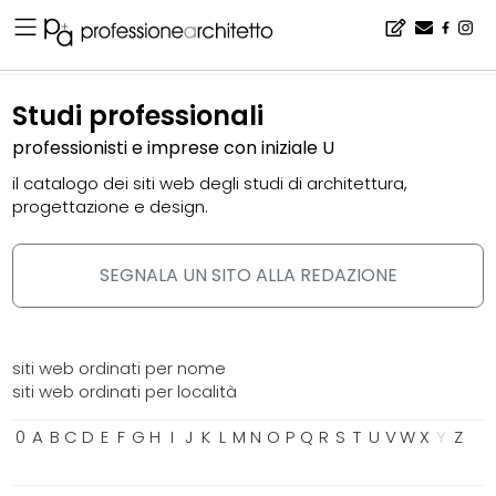
Home
▪
catalogo
▪
studi professionali
Studi professionali
professionisti e imprese con iniziale U
il catalogo dei siti web degli studi di architettura,
progettazione e design.
SEGNALA UN SITO ALLA REDAZIONE
siti web ordinati per nome
siti web ordinati per località
0
A
B
C
D
E
F
G
H
I
J
K
L
M
N
O
P
Q
R
S
T
U
V
W
X
Y
Z