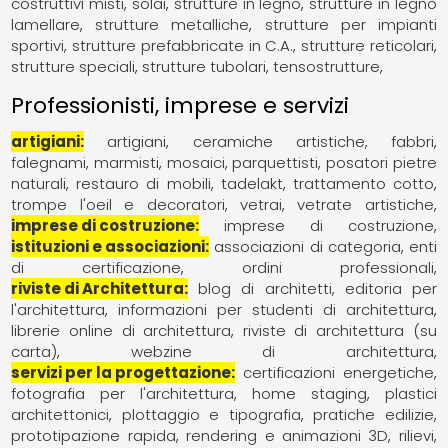
costruttivi misti
solai
strutture in legno
strutture in legno
lamellare
strutture metalliche
strutture per impianti
sportivi
strutture prefabbricate in C.A.
strutture reticolari
strutture speciali
strutture tubolari
tensostrutture
Professionisti, imprese e servizi
artigiani
artigiani
ceramiche artistiche
fabbri
falegnami
marmisti
mosaici
parquettisti
posatori pietre
naturali
restauro di mobili
tadelakt
trattamento cotto
trompe l'oeil e decoratori
vetrai
vetrate artistiche
imprese di costruzione
imprese di costruzione
istituzioni e associazioni
associazioni di categoria
enti
di certificazione
ordini professionali
riviste di Architettura
blog di architetti
editoria per
l'architettura
informazioni per studenti di architettura
librerie online di architettura
riviste di architettura (su
carta)
webzine di architettura
servizi per la progettazione
certificazioni energetiche
fotografia per l'architettura
home staging
plastici
architettonici
plottaggio e tipografia
pratiche edilizie
prototipazione rapida
rendering e animazioni 3D
rilievi