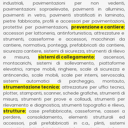
industriali
pavimentazioni per non vedenti
pavimentazioni sopraelevate
pavimenti in alluminio
pavimenti in vetro
pavimenti stratificati in laminato
pietre fabbricate
profili e accessori per pavimentazioni
protettivi per pavimentazioni
prevenzione e cantiere
accessori per lattoneria
antinfortunistica
attrezzature e
strumenti
casseforme e accessori
macchinari da
cantiere
normativa
ponteggi
prefabbricati da cantiere
sicurezza cantiere
sistemi di sicurezza
strumenti di rilievo
e misura
sistemi di collegamento
ascensori
montacarichi, sistemi di sollevamento
piattaforme
elevatrici
rampe mobili
ringhiere
scale di sicurezza e
antincendio
scale mobili
scale per interni
servoscala
sistemi automatici di parcheggio, montauto
strumentazione tecnica
attrezzature per uffici tecnici
plotter, stampanti, scanner, schede grafiche
strumenti di
misura
strumenti per prove e collaudi
strumenti per
rilevamento e diagnostica
strumenti topografici e rilievo
strutture
case prefabbricate
casseforme, casseri a
perdere
consolidamento
elementi strutturali ed
accessori
pali prefabbricati in c.a.
plinti
sistemi