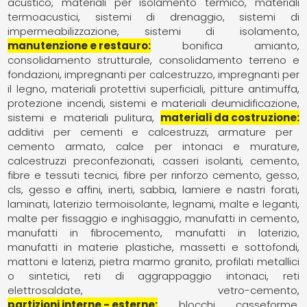
acustico
materiali per isolamento termico
materiali
termoacustici
sistemi di drenaggio
sistemi di
impermeabilizzazione
sistemi di isolamento
manutenzione e restauro
bonifica amianto
consolidamento strutturale
consolidamento terreno e
fondazioni
impregnanti per calcestruzzo
impregnanti per
il legno
materiali protettivi superficiali
pitture antimuffa
protezione incendi
sistemi e materiali deumidificazione
sistemi e materiali pulitura
materiali da costruzione
additivi per cementi e calcestruzzi
armature per
cemento armato
calce per intonaci e murature
calcestruzzi preconfezionati
casseri isolanti
cemento
fibre e tessuti tecnici
fibre per rinforzo cemento, gesso,
cls
gesso e affini
inerti, sabbia
lamiere e nastri forati
laminati
laterizio termoisolante
legnami
malte e leganti
malte per fissaggio e inghisaggio
manufatti in cemento
manufatti in fibrocemento
manufatti in laterizio
manufatti in materie plastiche
massetti e sottofondi
mattoni e laterizi
pietra marmo granito
profilati metallici
o sintetici
reti di aggrappaggio intonaci
reti
elettrosaldate
vetro-cemento
partizioni interne - esterne
blocchi casseforme