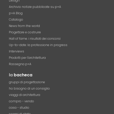
Design
Archivio notizie pubblicate su p+A
p+A Blog
Catalogo
News from the world
Progettare e costruire
Hall of fame. i risultati dei concorsi
Up-to-date: la professione in progress
Interviews
Prodotti per l'architettura
Rassegna p+A
la
bacheca
gruppi di progettazione
ho bisogno di un consiglio
viaggi di architettura
compro - vendo
casa - studio
esami di stato