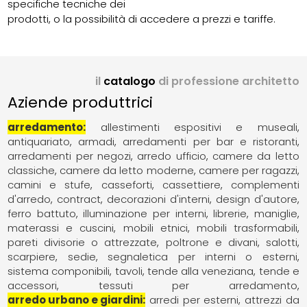
specifiche tecniche dei
prodotti, o la possibilità di accedere a prezzi e tariffe.
il
catalogo
di professione architetto
Aziende produttrici
arredamento
allestimenti espositivi e museali
antiquariato
armadi
arredamenti per bar e ristoranti
arredamenti per negozi
arredo ufficio
camere da letto
classiche
camere da letto moderne
camere per ragazzi
camini e stufe
casseforti
cassettiere
complementi
d'arredo
contract
decorazioni d'interni
design d'autore
ferro battuto
illuminazione per interni
librerie
maniglie
materassi e cuscini
mobili etnici
mobili trasformabili
pareti divisorie o attrezzate
poltrone e divani
salotti
scarpiere
sedie
segnaletica per interni o esterni
sistema componibili
tavoli
tende alla veneziana
tende e
accessori
tessuti per arredamento
arredo urbano e giardini
arredi per esterni
attrezzi da