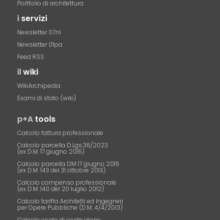
Portfolio di architettura
i
servizi
Newsletter 07nl
Newsletter 01pa
Feed RSS
il
wiki
WikiArchipedia
Esami di stato (wiki)
p+A
tools
Calcolo fattura professionale
Calcolo parcella D.Lgs.36/2023
(ex D.M. 17 giugno 2016)
Calcolo parcella DM 17 giugno 2016
(ex D.M. 143 del 31 ottobre 2013)
Calcolo compenso professionale
(ex D.M. 140 del 20 luglio 2012)
Calcolo tariffa Architetti ed Ingegneri
per Opere Pubbliche (D.M. 4/4/2001)
Calcolo costo di costruzione