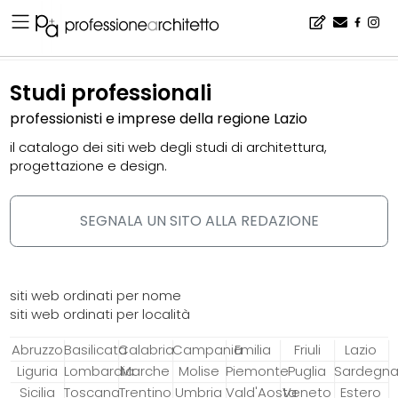
Home
▪
catalogo
▪
studi professionali
Studi professionali
professionisti e imprese della regione Lazio
il catalogo dei siti web degli studi di architettura,
progettazione e design.
SEGNALA UN SITO ALLA REDAZIONE
siti web ordinati per nome
siti web ordinati per località
Abruzzo
Basilicata
Calabria
Campania
Emilia
Friuli
Lazio
Liguria
Lombardia
Marche
Molise
Piemonte
Puglia
Sardegn
Sicilia
Toscana
Trentino
Umbria
Vald'Aosta
Veneto
Estero