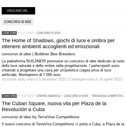
VEDI ANCHE...
CONCORSI DI IDEE
CONCORSI
•
16.11.2022
•
CONCORSI DI IDEE
The Home of Shadows, giochi di luce e ombra per
ottenere ambienti accoglienti ed emozionali
concorso di idee | Buildner Bee Breeders
La piattaforma BUILDNER! promuove un concorso di idee dedicato al ruolo
della luce naturale e delle ombre nella progettazione. I partecipanti sono
chiamati a progettare una casa per un'ipotetica coppia priva di luce
artificiale. Montepremi di 7.000 euro.
Iscrizioni early entro il 5 dicembre 2022 | Consegna entro il 24 aprile 2023
CONCORSI
•
14.07.2022
•
CENTRO AMERICA
•
CONCORSI DI IDEE
•
TERRAVIVA COMPETITIONS
The Cuban Square, nuova vita per Plaza de la
Revolución a Cuba
concorso di idee by TerraViva Competitions
Il nuovo concorso di TerraViva Competitions ci porta a Cuba, a Plaza de la