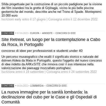
Sfida progettuale per la costruzione di un piccolo padiglione per la visione
dei film islandesi tra le grotte di Grjótagjá, vicino le più belle piscine
geotermiche del mondo, descritte anche nel Trono di Spade. Montepremi:
10.000 euro
Iscrizioni early entro il 17 giugno | Consegna entro il 12 dicembre 2022
CONCORSI
•
07.06.2022
•
EUROPA
•
ARKXSITE
•
CONCORSI DI IDEE
Site Retreat, un luogo per la contemplazione a Cabo
da Roca, in Portogallo
concorso di idee per professionisti e studenti under 40
Un percorso museografico che esalti il significato storico e naturale del
dolmen Aldeia da Mata in Portogallo, questo l'oggetto del nuovo concorso
di idee indetto da ARKxSITE che rinnova così il suo interesse nella
valorizzazione dei paesaggi mozzafiato portoghesi.
Iscrizione entro il 19 settembre | Consegna entro il 24 settembre 2022
CONCORSI
•
06.06.2022
•
LOMBARDIA
•
CONCORSI DI IDEE
La nuova immagine per la sanità lombarda: la
declinazione del cubo per le Case e gli Ospedali di
Comunità