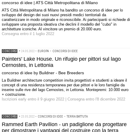
concorso di idee | ATS Città Metropolitana di Milano
ATS Città Metropolitana di Milano ha bandito un concorso di idee per lo
sviluppo del design dei suoi nuovi presidi medici territoriali da
caratterizzare in modo originale e riconoscibile. Ai partecipanti si richiede di
sviluppare una proposta ideativa che declini il modello del "cubo" in
architetture iconiche. Al vincitore un premio di 20.000 euro.
Consegna entro il 1 luglio 2022
CONCORSI
•
24.05.2022
•
EUROPA
•
CONCORSI DI IDEE
Painters' Lake House. Un rifugio per pittori sul lago
Cernostes, in Lettonia
concorso di idee by Buildner - Bee Breeders
La Buildner architecture competition invita progettisti e studenti a ideare il
concept di una residenza temporanea per due pittori e le loro famiglie da
inserire sulle rive del lago Cernostes, in Lettonia. Montepremi: 10.000 euro
+ costruzione.
Iscrizioni early entro il 9 giugno 2022 | Consegna entro l'8 dicembre 2022
CONCORSI
•
23.05.2022
•
CONCORSI DI IDEE
•
TERRA BATTUTA
Rammed Earth Pavilion - un padiglione da progettare
per dimostrare i vantaggi del costruire con la terra