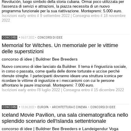
Revolución, luogo simbolo della storia cubana. Ormai poco utilizzata per
l'assenza di servizi e attrazioni, la piazza necessita di un nuovo
programma funzionale per la sua riattivazione. Montepremi: 5.000 euro.
Iscrizioni early entro il 9 settembre 2022 | Consegna entro il 18 novembre
2022
CONCORSI
•
06.07.2022
•
CONCORSI DI IDEE
Memorial for Witches. Un memoriale per le vittime
delle superstizioni
concorso di idee | Buildner Bee Breeders
Nuovo concorso di idee lanciato da Buildner. Il tema è l'ingiustizia sociale,
in corso o passata, come quella delle donne torturate e uccise perché
ritenute streghe. I partecipanti dovranno ideare una struttura iconica per
ricordare le vittime di ingiustizie e i meccanismi con cui le persone
affrontano le paure irrazionali. Montepremi: 7.000 euro.
Iscrizioni early entro l'8 luglio 2022 | Consegna entro il 15 dicembre 2022
CONCORSI
•
13.06.2022
•
EUROPA
•
ARCHITETTURA E CINEMA
•
CONCORSI DI IDEE
Iceland Movie Pavilion, una sala cinematografica nello
splendido scenario dell'Islanda settentrionale
concorso di idee | Buildner Bee Breeders e Landeigendur Voga