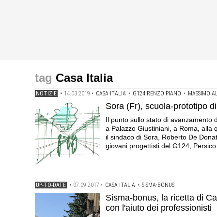
Casa Italia
NOTIZIE
•
14.03.2019
•
CASA ITALIA
•
G124 RENZO PIANO
•
MASSIMO AL
Sora (Fr), scuola-prototipo 
Il punto sullo stato di avanzamento 
a Palazzo Giustiniani, a Roma, alla 
il sindaco di Sora, Roberto De Donati
giovani progettisti del G124, Persico 
UP-TO-DATE
•
07.09.2017
•
CASA ITALIA
•
SISMA-BONUS
Sisma-bonus, la ricetta di Cas
con l'aiuto dei professionisti