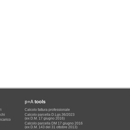
SMA-BONUS
p+A
tools
i
Calcolo fattura professionale
ichi
Calcolo parcella D.Lgs.36/2023
(ex D.M. 17 giugno 2016)
incarico
Calcolo parcella DM 17 giugno 2016
(ex D.M. 143 del 31 ottobre 2013)