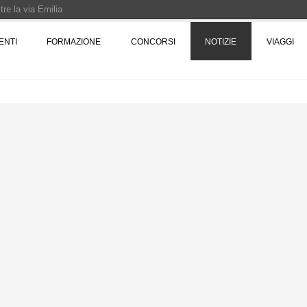
re la via Emilia
Rotta verso Ovest - Europa, Stati Uniti e Canada | 22 agosto > 30 settembre 
ENTI
FORMAZIONE
CONCORSI
NOTIZIE
VIAGGI
Pinocchio - Call di grafica promossa dal Museo MAGMA per la realizzazione di 