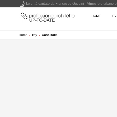
Le città cantate da Francesco Guccini - Atmosfere urbane olt
Renzo Piano World Tour 2026, ottava edizione in partenza. 
HOME
EV
UP-TO-DATE
Home
▪
key
▪
Casa Italia
200 manifesti per i 200 anni di Carlo Collodi, creatore di 