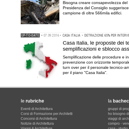
Bisogna creare consapevolezza del ris
Presidenza del Consiglio suggerisce 
campione di oltre 566mila edifici.
UP-TO-DATE
•
07.09.2016
•
CASA ITALIA
•
DETRAZIONE 65% PER INTERVE
Casa Italia, le proposte dei 
semplificazioni e sblocco as
Semplificazione delle procedure e ince
prevenzione con orizzonte temporale 
turn over per il personale tecnico-am
per il piano "Casa Italia".
le
rubriche
la
bachec
Eventi di Architettura
gruppi di pro
Corsi di Formazione per Architetti
ho bisogno di
Concorsi di Architettura
viaggi di arch
Notizie di Architettura
compro - ven
Viaggi & Architetture
casa - studio