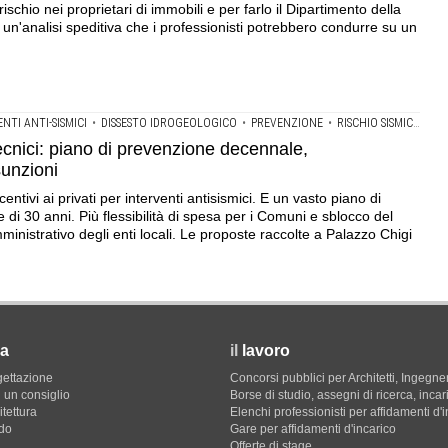
chio nei proprietari di immobili e per farlo il Dipartimento della
un'analisi speditiva che i professionisti potrebbero condurre su un
NTI ANTI-SISMICI
•
DISSESTO IDROGEOLOGICO
•
PREVENZIONE
•
RISCHIO SISMICO
•
SI
tecnici: piano di prevenzione decennale,
sunzioni
ntivi ai privati per interventi antisismici. E un vasto piano di
di 30 anni. Più flessibilità di spesa per i Comuni e sblocco del
ministrativo degli enti locali. Le proposte raccolte a Palazzo Chigi
a
il
lavoro
gettazione
Concorsi pubblici per Architetti, Ingegner
 un consiglio
Borse di studio, assegni di ricerca, incar
itettura
Elenchi professionisti per affidamenti d'
do
Gare per affidamenti d'incarico
Offerte di stage