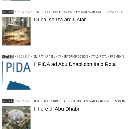
NOTIZIE
•
28.03.2012
•
CENTRO CULTURALE
•
DUBAI
•
EMIRATI ARABI UNITI
•
ZAHA HADID
Dubai senza archi-star
NOTIZIE
•
03.05.2011
•
EMIRATI ARABI UNITI
•
INTERIOR DESIGN
•
ITALO ROTA
•
PREMIO ISCHIA DI ARCHITETTURA
Il PIDA ad Abu Dhabi con Italo Rota
NOTIZIE
•
07.02.2011
•
ABU DHABI
•
EHRLICH ARCHITECTS
•
EMIRATI ARABI UNITI
•
MASSIMILIANO FUKSAS
Il fiore di Abu Dhabi