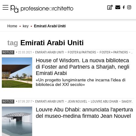
Home
▪
key
▪
Emirati Arabi Uniti
Emirati Arabi Uniti
NOTIZIE
•
22.03.2021
•
EMIRATI ARABI UNITI
•
FOSTER & PARTNERS
•
FOSTER + PARTNERS
•
NO
House of Wisdom. La nuova biblioteca
di Foster and Partners a Sharjah, negli
Emirati Arabi
«Un progetto lungimirante che incarna l'idea di
biblioteca del XXI secolo»
NOTIZIE
•
07.09.2017
•
EMIRATI ARABI UNITI
•
JEAN NOUVEL
•
LOUVRE ABU DHABI
•
SAADIYAT
Louvre Abu Dhabi: annunciata l'apertura
del museo-medina firmato Jean Nouvel