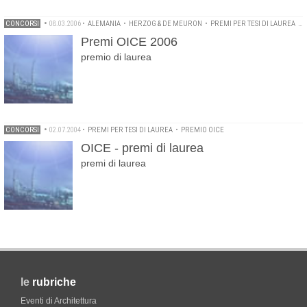
CONCORSI
•
08.03.2006
•
ALEMANIA
•
HERZOG & DE MEURON
•
PREMI PER TESI DI LAUREA
•
Premi OICE 2006
premio di laurea
CONCORSI
•
02.07.2004
•
PREMI PER TESI DI LAUREA
•
PREMIO OICE
OICE - premi di laurea
premi di laurea
le
rubriche
Eventi di Architettura