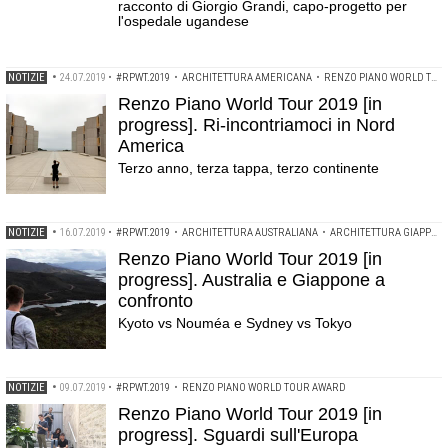
racconto di Giorgio Grandi, capo-progetto per
l'ospedale ugandese
NOTIZIE
•
24.07.2019
•
#RPWT.2019
•
ARCHITETTURA AMERICANA
•
RENZO PIANO WORLD TOUR AWARD
Renzo Piano World Tour 2019 [in
progress]. Ri-incontriamoci in Nord
America
Terzo anno, terza tappa, terzo continente
NOTIZIE
•
16.07.2019
•
#RPWT.2019
•
ARCHITETTURA AUSTRALIANA
•
ARCHITETTURA GIAPPONESE
Renzo Piano World Tour 2019 [in
progress]. Australia e Giappone a
confronto
Kyoto vs Nouméa e Sydney vs Tokyo
NOTIZIE
•
09.07.2019
•
#RPWT.2019
•
RENZO PIANO WORLD TOUR AWARD
Renzo Piano World Tour 2019 [in
progress]. Sguardi sull'Europa