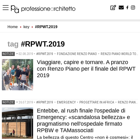
Home
▪
key
▪
#RPWT.2019
#RPWT.2019
NOTIZIE
•
02.08.2019
•
#RPWT.2019
•
FONDAZIONE RENZO PIANO
•
RENZO PIANO WORLD TOUR AWARD
Viaggiare, capire e tornare. A pranzo
con Renzo Piano per il finale del RPWT
2019
NOTIZIE
•
26.07.2019
•
#RPWT.2019
•
EMERGENCY
•
PROGETTARE IN AFRICA
•
RENZO PIANO WORLD TOUR AWARD
Entebbe, al rush finale l'ospedale di
Emergency: «scandalosa bellezza» e
pragmatismo nell'ospedale firmato
RPBW e TAMassociati
La bellezza di questo Centro «non è cosmesi»: il