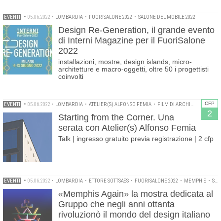
EVENTI
•
05.06.2022
•
LOMBARDIA
•
FUORISALONE 2022
•
SALONE DEL MOBILE 2022
Design Re-Generation, il grande evento
di Interni Magazine per il FuoriSalone
2022
installazioni, mostre, design islands, micro-
architetture e macro-oggetti, oltre 50 i progettisti
coinvolti
CFP
EVENTI
•
05.06.2022
•
LOMBARDIA
•
ATELIER(S) ALFONSO FEMIA
•
FILM DI ARCHITETTURA
•
F
2
Starting from the Corner. Una
serata con Atelier(s) Alfonso Femia
Talk | ingresso gratuito previa registrazione | 2 cfp
EVENTI
•
05.06.2022
•
LOMBARDIA
•
ETTORE SOTTSASS
•
FUORISALONE 2022
•
MEMPHIS
•
SALONE DEL MOBILE 2022
«Memphis Again» la mostra dedicata al
Gruppo che negli anni ottanta
rivoluzionò il mondo del design italiano