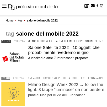
Home
▪
key
▪
salone del mobile 2022
salone del mobile 2022
NOTIZIE
•
19.06.2022
•
MILANO DESIGN WEEK
•
SALONE DEL MOBILE 2022
•
SALONE DEL MOBILE MILANO
Salone Satellite 2022 - 10 oggetti che
probabilmente rivedremo in giro
3 vincitori e altre 7 interessanti proposte
EVENTI
•
07.06.2022
•
LOMBARDIA
•
DAVIDE GROPPI
•
DELTA LIGHT
•
FLOS
•
FONTANAARTE
•
Milano Design Week 2022 → follow the
light. 8 tappe "luminose" da non perdere
punti di luce per le vie del Fuorisalone