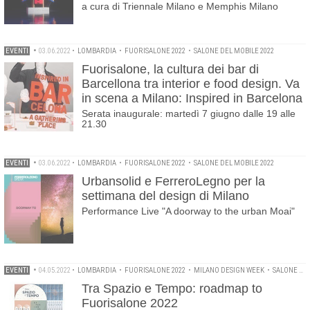
a cura di Triennale Milano e Memphis Milano
EVENTI
•
03.06.2022
•
LOMBARDIA
•
FUORISALONE 2022
•
SALONE DEL MOBILE 2022
Fuorisalone, la cultura dei bar di
Barcellona tra interior e food design. Va
in scena a Milano: Inspired in Barcelona
Serata inaugurale: martedì 7 giugno dalle 19 alle
21.30
EVENTI
•
03.06.2022
•
LOMBARDIA
•
FUORISALONE 2022
•
SALONE DEL MOBILE 2022
Urbansolid e FerreroLegno per la
settimana del design di Milano
Performance Live "A doorway to the urban Moai"
EVENTI
•
04.05.2022
•
LOMBARDIA
•
FUORISALONE 2022
•
MILANO DESIGN WEEK
•
SALONE DEL MOBILE 2022
Tra Spazio e Tempo: roadmap to
Fuorisalone 2022