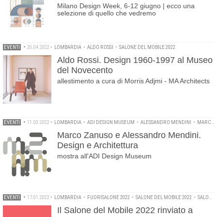
Milano Design Week, 6-12 giugno | ecco una
selezione di quello che vedremo
EVENTI
•
20.04.2022
•
LOMBARDIA
•
ALDO ROSSI
•
SALONE DEL MOBILE 2022
Aldo Rossi. Design 1960-1997 al Museo
del Novecento
allestimento a cura di Morris Adjmi - MA Architects
EVENTI
•
11.03.2022
•
LOMBARDIA
•
ADI DESIGN MUSEUM
•
ALESSANDRO MENDINI
•
MARCO ZANUSO
Marco Zanuso e Alessandro Mendini.
Design e Architettura
mostra all'ADI Design Museum
EVENTI
•
17.01.2022
•
LOMBARDIA
•
FUORISALONE 2022
•
SALONE DEL MOBILE 2022
•
SALONE DEL MOBILE MILANO
Il Salone del Mobile 2022 rinviato a