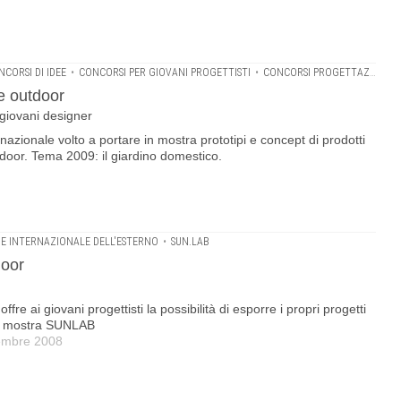
NCORSI DI IDEE
•
CONCORSI PER GIOVANI PROGETTISTI
•
CONCORSI PROGETTAZIONE GIARDINI
e outdoor
 giovani designer
azionale volto a portare in mostra prototipi e concept di prodotti
tdoor. Tema 2009: il giardino domestico.
E INTERNAZIONALE DELL'ESTERNO
•
SUN.LAB
door
ffre ai giovani progettisti la possibilità di esporre i propri progetti
lla mostra SUNLAB
tembre 2008