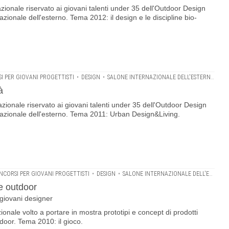
zionale riservato ai giovani talenti under 35 dell'Outdoor Design
zionale dell'esterno. Tema 2012: il design e le discipline bio-
I PER GIOVANI PROGETTISTI
•
DESIGN
•
SALONE INTERNAZIONALE DELL'ESTERNO
•
SU
à
zionale riservato ai giovani talenti under 35 dell'Outdoor Design
nazionale dell'esterno. Tema 2011: Urban Design&Living.
NCORSI PER GIOVANI PROGETTISTI
•
DESIGN
•
SALONE INTERNAZIONALE DELL'ESTERNO
e outdoor
 giovani designer
onale volto a portare in mostra prototipi e concept di prodotti
tdoor. Tema 2010: il gioco.