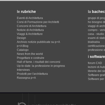
le
rubriche
la
bachec
Eventi di Architettura
gruppi di pro
Corsi di Formazione per Architetti
ho bisogno di
Concorsi di Architettura
viaggi di arch
Notizie di Architettura
compro - ven
Viaggi & Architetture
casa - studio
Design
esami di stat
Archivio notizie pubblicate su p+A
blablabla
p+A Blog
certificazion
Catalogo
professione e
News from the world
i
software
Progettare e costruire
Hall of fame. i risultati dei concorsi
forum CAD
Up-to-date: la professione in progress
lezioni di Au
Interviews
librerie dei s
Prodotti per l'architettura
Software gratu
Rassegna p+A
Software per 