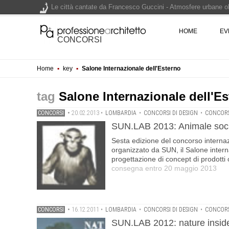
Le città cantate da Francesco Guccini - Atmosfere urbane olt
Renzo Piano World Tour 2026, ottava edizione in partenza. 
HOME
EV
CONCORSI
Home
▪
key
▪
Salone Internazionale dell'Esterno
200 manifesti per i 200 anni di Carlo Collodi, creatore di 
Salone Internazionale dell'E
CONCORSI
•
20.02.2013
•
LOMBARDIA
•
CONCORSI DI DESIGN
•
CONCORS
SUN.LAB 2013: Animale socia
Sesta edizione del concorso internaz
organizzato da SUN, il Salone interna
progettazione di concept di prodotti 
consegna entro 20 maggio 2013
CONCORSI
•
16.12.2011
•
LOMBARDIA
•
CONCORSI DI DESIGN
•
CONCORS
SUN.LAB 2012: nature insid