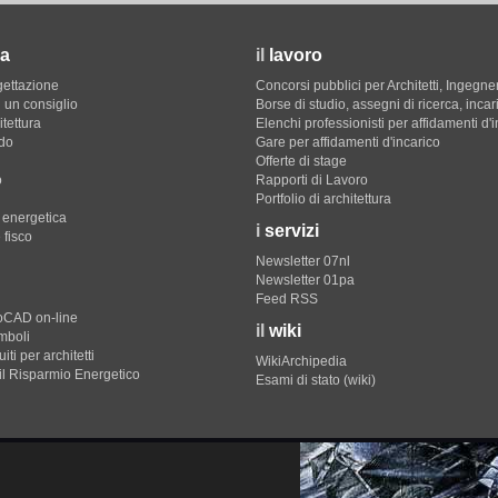
a
il
lavoro
gettazione
Concorsi pubblici per Architetti, Ingegner
 un consiglio
Borse di studio, assegni di ricerca, incar
itettura
Elenchi professionisti per affidamenti d'
do
Gare per affidamenti d'incarico
Offerte di stage
o
Rapporti di Lavoro
Portfolio di architettura
e energetica
i
servizi
 fisco
Newsletter 07nl
Newsletter 01pa
Feed RSS
toCAD on-line
il
wiki
imboli
iti per architetti
WikiArchipedia
il Risparmio Energetico
Esami di stato (wiki)