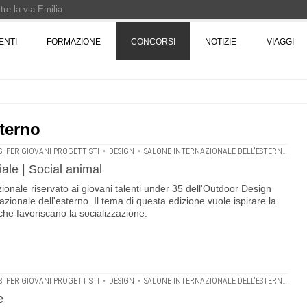
re la via Emilia
Rotta verso Ovest - Europa, Stati Uniti e Canada | 22 agosto > 30 settembre 
ENTI
FORMAZIONE
CONCORSI
NOTIZIE
VIAGGI
Pinocchio - Call di grafica promossa dal Museo MAGMA per la realizzazione di 
sterno
I PER GIOVANI PROGETTISTI
•
DESIGN
•
SALONE INTERNAZIONALE DELL'ESTERNO
•
SU
le | Social animal
ionale riservato ai giovani talenti under 35 dell'Outdoor Design
zionale dell'esterno. Il tema di questa edizione vuole ispirare la
che favoriscano la socializzazione.
I PER GIOVANI PROGETTISTI
•
DESIGN
•
SALONE INTERNAZIONALE DELL'ESTERNO
•
SU
e