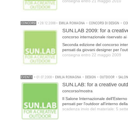
consegna entro 21 maggio 2010
CONCORSI
•
28.12.2008
•
EMILIA ROMAGNA
•
CONCORSI DI DESIGN
•
CO
SUN.LAB 2009: for a creativ
concorso internazionale riservato ai
Seconda edizione del concorso intern
pensati da giovani designer per l'ou
consegna entro 22 maggio 2009
EVENTI
•
01.07.2008
•
EMILIA ROMAGNA
•
DESIGN
•
OUTDOOR
•
SALON
SUN.LAB: for a creative out
concorso/mostra
Il Salone Internazionale dell'Esterno o
pensati per l'outdoor all'interno de
scadenza invio del materiale: 5 set