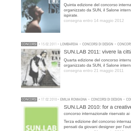
Quinta edizione del concorso interna
organizzato da SUN, il Salone interna
ispirate.
consegna entro 14 maggio 2012
CONCORSI
•
15.02.2011
•
LOMBARDIA
•
CONCORSI DI DESIGN
•
CONCORS
SUN.LAB 2011: vivere la citt
Quarta edizione del concorso interna
organizzato da SUN, il Salone inter
consegna entro 21 maggio 2011
CONCORSI
•
17.02.2010
•
EMILIA ROMAGNA
•
CONCORSI DI DESIGN
•
CO
SUN.LAB 2010: for a creativ
concorso internazionale riservato ai
Terza edizione del concorso internazi
pensati da giovani designer per l'ou