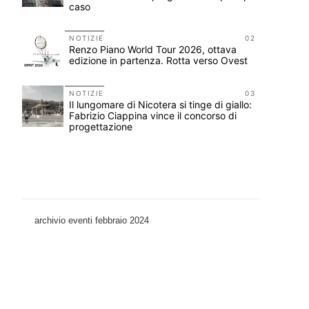
caso
11
NOTIZIE
02
ieci
Renzo Piano World Tour 2026, ottava
edizione in partenza. Rotta verso Ovest
12
NOTIZIE
03
on i
Il lungomare di Nicotera si tinge di giallo:
Fabrizio Ciappina vince il concorso di
progettazione
archivio eventi febbraio 2024