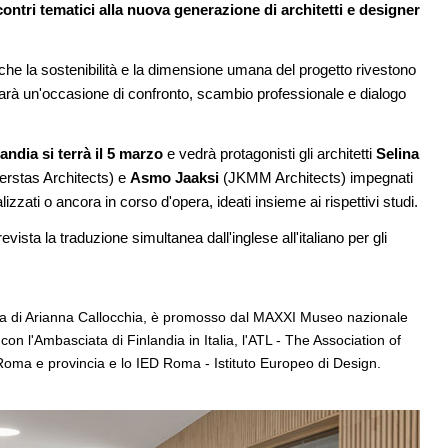
ontri tematici alla nuova generazione di architetti e designer
dell'acqua e resilienza climatica
08
NOTIZIE
za che la sostenibilità e la dimensione umana del progetto rivestono
oni, ok al Senato:
Tashkent modernista è sito Unesco: d
e, competenze,
architetture nella World Heritage List
 sarà un'occasione di confronto, scambio professionale e dialogo
penso
EVENTI
09
Osteria dell'Architetto a Marmomac c
ndia si terrà il 5 marzo
e vedrà protagonisti gli architetti
Selina
o lancia gare per
fondatori di EMBT, Park, CZA e
erstas Architects) e
Asmo Jaaksi
(JKMM Architects) impegnati
 milioni per servizi
ELASTICOFarm
zzati o ancora in corso d'opera, ideati insieme ai rispettivi studi.
vista la traduzione simultanea dall'inglese all'italiano per gli
di Arianna Callocchia, è promosso dal MAXXI Museo nazionale
con l'Ambasciata di Finlandia in Italia, l'ATL - The Association of
di Roma e provincia e lo IED Roma - Istituto Europeo di Design.