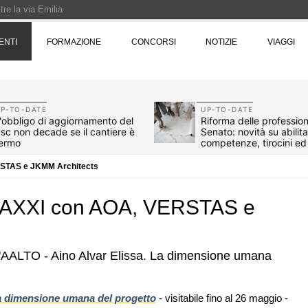
re la via Emilia
Rotta verso Ovest - Europa, Stati Uniti e Canada | 22 agosto > 30 settembre 
ENTI
FORMAZIONE
CONCORSI
NOTIZIE
VIAGGI
Pinocchio - Call di grafica promossa dal Museo MAGMA per la realizzazione di 
P-TO-DATE
UP-TO-DATE
'obbligo di aggiornamento del
Riforma delle professioni
sc non decade se il cantiere è
Senato: novità su abilit
ermo
competenze, tirocini e
compenso
ERSTAS e JKMM Architects
l MAXXI con AOA, VERSTAS e
ra "AALTO - Aino Alvar Elissa. La dimensione umana
07
EVENTI
 l'Italia: tre
Città Osmotiche: la rigenerazione ur
La dimensione umana del progetto
- visitabile fino al 26 maggio -
ermo, Verona e
attraverso suoli permeabili, gestione