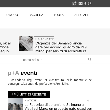
2026
LAVORO
BACHECA
TOOLS
SPECIALI
La Fabbrica di ceramiche Solimene a Vietri sul Mare: un progetto nato quasi per caso - La lucertola aggrappata alla roccia, tra Wright e Gaudì, unica opera europea del visionario architetto Paolo Soleri
Osteria dell'Architetto a Marmomac con i fondatori di EMBT, Park, CZA e ELASTICOFarm - Veronafiere, dal 22 al 25 settembre 2026 · 2x4 Cfp · Ingresso gratuito · Iscrizioni aperte!
I Cantieri by LandWorks 2026, autocostruzione e vita comunitaria in Sardegna, a picco sul mare - Workshop di autocostruzione e rigenerazione urbana nell'ex borgo minerario dell'Argentiera · 3 turni
una mostra
UP-TO-DATE
, ok al
L'Agenzia del Demanio lancia
azione,
gare per accordi quadro da 219
d equo
milioni per servizi di architettura
p+A
eventi
Il calendario degli eventi di Architettura, delle mostre e dei
convegni selezionati da professione Architetto..
I PIÙ LETTI DI RECENTE
10
NOTIZIE
01
bana
La Fabbrica di ceramiche Solimene a
Vietri sul Mare: un progetto nato quasi per