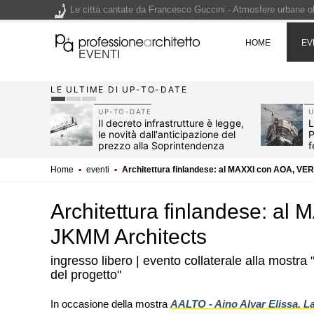
Le città cantate da Francesco Guccini - Atmosfere urbane olt
Renzo Piano World Tour 2026, ottava edizione in partenza. 
HOME
EV
EVENTI
LE ULTIME DI UP-TO-DATE
200 manifesti per i 200 anni di Carlo Collodi, creatore di 
UP-TO-DATE
U
2026
Il decreto infrastrutture è legge,
L
le novità dall'anticipazione del
P
non
prezzo alla Soprintendenza
f
speciale
Home
▪
eventi
▪
Architettura finlandese: al MAXXI con AOA, V
Architettura finlandese: a
JKMM Architects
ingresso libero | evento collaterale alla most
del progetto"
EVENTI
Con Carlo Scarpa lungo
In occasione della mostra
AALTO - Aino Alvar Elissa. 
appuntamenti tra Pal