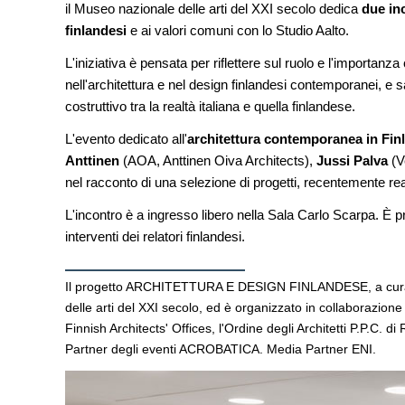
il Museo nazionale delle arti del XXI secolo dedica
Venezia
due inc
finlandesi
e ai valori comuni con lo Studio Aalto.
UP-TO-DATE
L'iniziativa è pensata per riflettere sul ruolo e l'importan
Riforma delle professi
novità su abilitazion
nell'architettura e nel design finlandesi contemporanei, e
tirocini ed equo com
costruttivo tra la realtà italiana e quella finlandese.
UP-TO-DATE
L'evento dedicato all'
architettura contemporanea in Finla
L'Agenzia del Demani
Anttinen
(AOA, Anttinen Oiva Architects),
Jussi Palva
(V
accordi quadro da 219
di architettura
nel racconto di una selezione di progetti, recentemente reali
L'incontro è a ingresso libero nella Sala Carlo Scarpa. È pre
interventi dei relatori finlandesi.
Il progetto ARCHITETTURA E DESIGN FINLANDESE, a cura 
delle arti del XXI secolo, ed è organizzato in collaborazione 
Finnish Architects' Offices, l'Ordine degli Architetti P.P.C. 
Partner degli eventi ACROBATICA. Media Partner ENI.