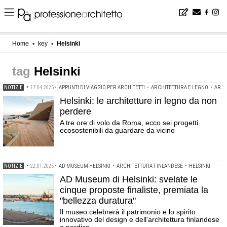
Home
▪
key
▪
Helsinki
Helsinki
NOTIZIE
•
17.04.2025
•
APPUNTI DI VIAGGIO PER ARCHITETTI
•
ARCHITETTURA E LEGNO
•
ARCHITETTURE IN LEGNO
Helsinki: le architetture in legno da non
perdere
A tre ore di volo da Roma, ecco sei progetti
ecosostenibili da guardare da vicino
NOTIZIE
•
22.01.2025
•
AD MUSEUM HELSINKI
•
ARCHITETTURA FINLANDESE
•
HELSINKI
AD Museum di Helsinki: svelate le
cinque proposte finaliste, premiata la
"bellezza duratura"
Il museo celebrerà il patrimonio e lo spirito
innovativo del design e dell'architettura finlandese