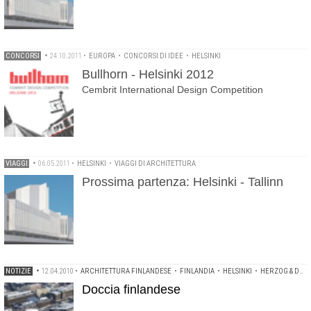
CONCORSI
•
24.10.2011
•
EUROPA
•
CONCORSI DI IDEE
•
HELSINKI
Bullhorn - Helsinki 2012
Cembrit International Design Competition
VIAGGI
•
06.05.2011
•
HELSINKI
•
VIAGGI DI ARCHITETTURA
Prossima partenza: Helsinki - Tallinn
NOTIZIE
•
12.04.2010
•
ARCHITETTURA FINLANDESE
•
FINLANDIA
•
HELSINKI
•
HERZOG & DE MEURON
Doccia finlandese