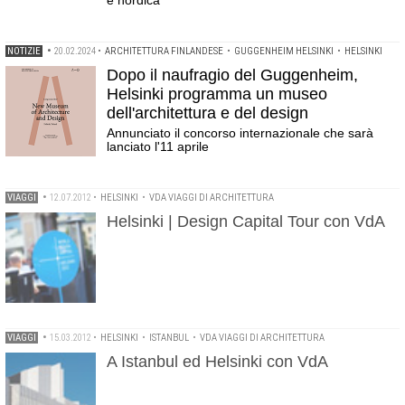
e nordica
NOTIZIE
•
20.02.2024
•
ARCHITETTURA FINLANDESE
•
GUGGENHEIM HELSINKI
•
HELSINKI
Dopo il naufragio del Guggenheim,
Helsinki programma un museo
dell'architettura e del design
Annunciato il concorso internazionale che sarà
lanciato l'11 aprile
VIAGGI
•
12.07.2012
•
HELSINKI
•
VDA VIAGGI DI ARCHITETTURA
Helsinki | Design Capital Tour con VdA
VIAGGI
•
15.03.2012
•
HELSINKI
•
ISTANBUL
•
VDA VIAGGI DI ARCHITETTURA
A Istanbul ed Helsinki con VdA