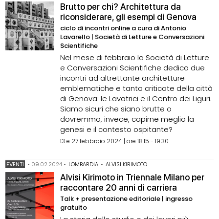
Brutto per chi? Architettura da
riconsiderare, gli esempi di Genova
ciclo di incontri online a cura di Antonio
Lavarello | Società di Letture e Conversazioni
Scientifiche
Nel mese di febbraio la Società di Letture
e Conversazioni Scientifiche dedica due
incontri ad altrettante architetture
emblematiche e tanto criticate della città
di Genova: le Lavatrici e il Centro dei Liguri.
Siamo sicuri che siano brutte o
dovremmo, invece, capirne meglio la
genesi e il contesto ospitante?
13 e 27 febbraio 2024 | ore 18.15 - 19.30
EVENTI
•
09.02.2024
•
LOMBARDIA
•
ALVISI KIRIMOTO
Alvisi Kirimoto in Triennale Milano per
raccontare 20 anni di carriera
Talk + presentazione editoriale | ingresso
gratuito