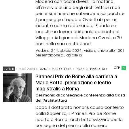
Modena con occhi diversi: la mattina
all'archivio di uno degli architetti più noti
per le sue ricerche sul verde e sui parchi e
il pomeriggio tappa a OvestLab per un
incontro con la redazione di Fionda e il
loro ultimo lavoro editoriale dedicato al
Villaggio Artigiano di Modena Ovest, a 70
anni dalla sua costruzione.
Modena, 24 febbraio 2024 | visita archivio alle 11.30 |
presentazione guida alle 16
CFP
4
EVENTI
•
15.02.2024
•
LAZIO
•
MARIO BOTTA
•
PIRANESI PRIX DE ROME
Piranesi Prix de Rome alla carriera a
Mario Botta, premiazione e lectio
magistralis a Roma
Cerimonia di consegna e conferenza alla Casa
dell'Architettura
Dopo il dottorato honoris causa conferito
dalla Sapienza, il Piranesi Prix de Rome
riporta a Roma l'architetto svizzero per la
consegna del premio alla carriera