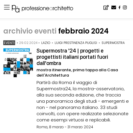
Home
▪
archivio notizie
▪
archivio eventi
▪
archivio eventi febbraio 2024
archivio eventi
febbraio 2024
EVENTI
•
29.02.2024
•
LAZIO
•
LUIGI PRESTINENZA PUGLISI
•
SUPERMOSTRA
Supermostra '24 | progetti e
progettisti italiani portati fuori
dall'ombra
mostra itinerante, prima tappa alla Casa
dell'Architettura
Partirà da Roma il viaggio di
Supermostra24, la mostra-osservatorio,
alla sua seconda edizione, che traccia
una panoramica degli studi - emergenti e
non - nel panorama italiano. 33 studi
coinvolti, con opere realizzate selezionate
come esempi virtuosi e replicabili.
Roma, 8 marzo - 31 marzo 2024