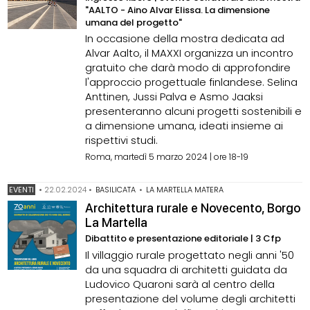
"AALTO - Aino Alvar Elissa. La dimensione
umana del progetto"
In occasione della mostra dedicata ad
Alvar Aalto, il MAXXI organizza un incontro
gratuito che darà modo di approfondire
l'approccio progettuale finlandese. Selina
Anttinen, Jussi Palva e Asmo Jaaksi
presenteranno alcuni progetti sostenibili e
a dimensione umana, ideati insieme ai
rispettivi studi.
Roma, martedì 5 marzo 2024 | ore 18-19
EVENTI
•
22.02.2024
•
BASILICATA
•
LA MARTELLA MATERA
Architettura rurale e Novecento, Borgo
La Martella
Dibattito e presentazione editoriale | 3 Cfp
Il villaggio rurale progettato negli anni '50
da una squadra di architetti guidata da
Ludovico Quaroni sarà al centro della
presentazione del volume degli architetti