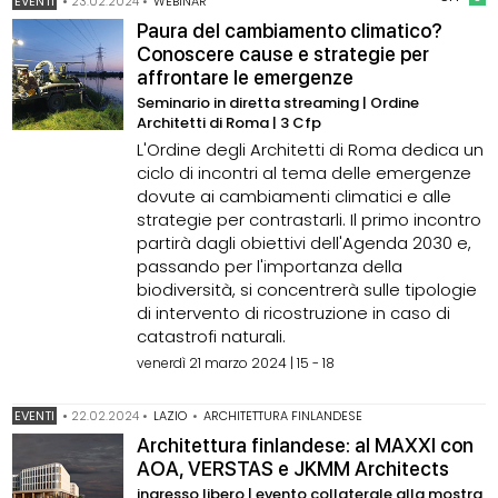
EVENTI
•
23.02.2024
•
WEBINAR
Paura del cambiamento climatico?
Conoscere cause e strategie per
affrontare le emergenze
Seminario in diretta streaming | Ordine
Architetti di Roma | 3 Cfp
L'Ordine degli Architetti di Roma dedica un
ciclo di incontri al tema delle emergenze
dovute ai cambiamenti climatici e alle
strategie per contrastarli. Il primo incontro
partirà dagli obiettivi dell'Agenda 2030 e,
passando per l'importanza della
biodiversità, si concentrerà sulle tipologie
di intervento di ricostruzione in caso di
catastrofi naturali.
venerdì 21 marzo 2024 | 15 - 18
EVENTI
•
22.02.2024
•
LAZIO
•
ARCHITETTURA FINLANDESE
Architettura finlandese: al MAXXI con
AOA, VERSTAS e JKMM Architects
ingresso libero | evento collaterale alla mostra