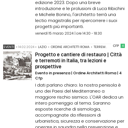
edizione 2023. Dopo una breve
introduzione e le prolusioni di Luca Ribichini
e Michele Bonino, l'architetto terrà una
lectio magistralis per ripercorrere i suoi
progetti più importanti.
venerdì 15 marzo 2024 | ore 14.30 - 18.30
CFP
4
EVENTI
•
14.02.2024
•
LAZIO
•
ORDINE ARCHITETTI ROMA
•
TERREMOTO
Progetto e cantiere di restauro | Città
e terremoti in Italia, tra lezioni e
prospettive
Evento in presenza | Ordine Architetti Roma | 4
Cfp
I dati parlano chiaro: la nostra penisola è
uno dei Paesi del Mediterraneo a
maggiore rischio sismico. L'OAR dedica un
intero pomeriggio al tema. Saranno
esposte ricerche di sismologia,
accompagnate da riflessioni di
urbanistica, sicurezza e conservazione per
operare in squadra nella prevenzione e