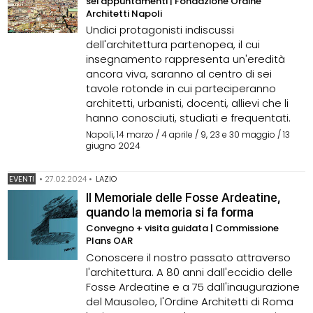
sei appuntamenti | Fondazione Ordine
Architetti Napoli
Undici protagonisti indiscussi
dell'architettura partenopea, il cui
insegnamento rappresenta un'eredità
ancora viva, saranno al centro di sei
tavole rotonde in cui parteciperanno
architetti, urbanisti, docenti, allievi che li
hanno conosciuti, studiati e frequentati.
Napoli, 14 marzo / 4 aprile / 9, 23 e 30 maggio / 13
giugno 2024
EVENTI
•
27.02.2024
•
LAZIO
Il Memoriale delle Fosse Ardeatine,
quando la memoria si fa forma
Convegno + visita guidata | Commissione
Plans OAR
Conoscere il nostro passato attraverso
l'architettura. A 80 anni dall'eccidio delle
Fosse Ardeatine e a 75 dall'inaugurazione
del Mausoleo, l'Ordine Architetti di Roma