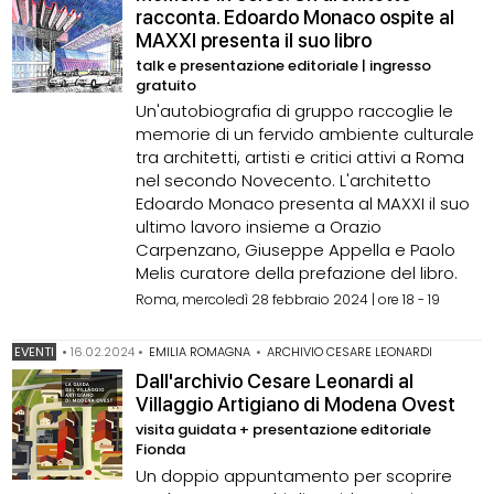
racconta. Edoardo Monaco ospite al
MAXXI presenta il suo libro
talk e presentazione editoriale | ingresso
gratuito
Un'autobiografia di gruppo raccoglie le
memorie di un fervido ambiente culturale
tra architetti, artisti e critici attivi a Roma
nel secondo Novecento. L'architetto
Edoardo Monaco presenta al MAXXI il suo
ultimo lavoro insieme a Orazio
Carpenzano, Giuseppe Appella e Paolo
Melis curatore della prefazione del libro.
Roma, mercoledì 28 febbraio 2024 | ore 18 - 19
EVENTI
•
16.02.2024
•
EMILIA ROMAGNA
•
ARCHIVIO CESARE LEONARDI
Dall'archivio Cesare Leonardi al
Villaggio Artigiano di Modena Ovest
visita guidata + presentazione editoriale
Fionda
Un doppio appuntamento per scoprire