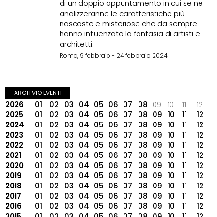
di un doppio appuntamento in cui se ne
analizzeranno le caratteristiche più
nascoste e misteriose che da sempre
hanno influenzato la fantasia di artisti e
architetti.
Roma, 9 febbraio - 24 febbraio 2024
ARCHIVIO EVENTI
2026
01
02
03
04
05
06
07
08
09
10
11
12
2025
01
02
03
04
05
06
07
08
09
10
11
12
2024
01
02
03
04
05
06
07
08
09
10
11
12
2023
01
02
03
04
05
06
07
08
09
10
11
12
2022
01
02
03
04
05
06
07
08
09
10
11
12
2021
01
02
03
04
05
06
07
08
09
10
11
12
2020
01
02
03
04
05
06
07
08
09
10
11
12
2019
01
02
03
04
05
06
07
08
09
10
11
12
2018
01
02
03
04
05
06
07
08
09
10
11
12
2017
01
02
03
04
05
06
07
08
09
10
11
12
2016
01
02
03
04
05
06
07
08
09
10
11
12
2015
01
02
03
04
05
06
07
08
09
10
11
12