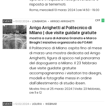
risposta ai terremoti.
Roma, mercoledì 13 marzo 2024 | ore 14.50 - 19.00
CFP
1
EVENTI
•
13.02.2024
•
LOMBARDIA
•
ARRIGO ARRIGHETTI
Arrigo Arrighetti al Politecnico di
Milano | due visite guidate gratuite
mostra a cura di Adriana Granato e Marco
Biraghi | iniziativa organizzata da FOAMI
Il Politecnico di Milano ospita fino al mese
di marzo una mostra dedicata ad Arrigo
Arrighetti, figura di spicco nel panorama
del dopoguerra a Milano. Il 23 febbraio
due visite guidate gratuite
accompagneranno i visitatori tra disegni,
modelli e fotografie messi in ordine
dall'allestimento di studio ibsen.
Mostra: fino al 25 marzo 2024 | Visita: 23 febbraio,
ore 11 e 12
EVENTI
•
12.02.2024
•
LIGURIA
•
WEBINAR