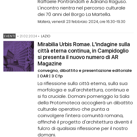
Raffaele Pontrandolfi e Adriana Raguso.
L'incontro rientra nel percorso culturale
dei 70 anni del Borgo La Martella.
Matera, venerdì 23 febbraio 2024, ore 16.30-19.30
EVENTI
•
21.02.2024
•
LAZIO
Mirabilia Urbis Romae. L'indagine sulla
città eterna continua, in Campidoglio
si presenta il nuovo numero di AR
Magazine
convegno, dibattito e presentazione editoriale
| OAR | 3 Cfp
La riflessione sulla città eterna, sulla sua
morfologia e sull'architettura, continua e
si fa cruciale. Domani pomeriggio la Sala
della Protomoteca accoglierà un dibattito
culturale operativo che punta a
coinvolgere l'intera comunità romana,
affinché il progetto d'architettura diventi il
fulcro di qualsiasi riflessione per il nostro
domani.