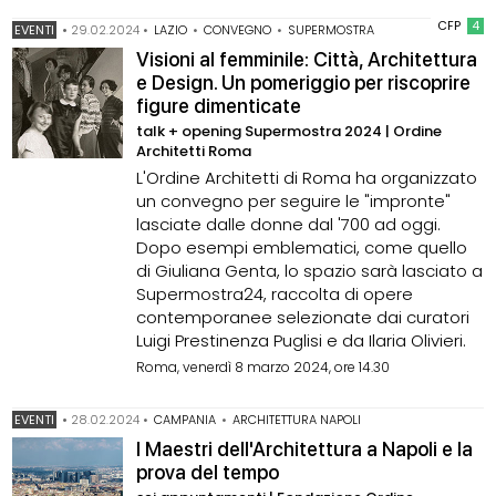
CFP
4
EVENTI
•
29.02.2024
•
LAZIO
•
CONVEGNO
•
SUPERMOSTRA
Visioni al femminile: Città, Architettura
e Design. Un pomeriggio per riscoprire
figure dimenticate
talk + opening Supermostra 2024 | Ordine
Architetti Roma
L'Ordine Architetti di Roma ha organizzato
un convegno per seguire le "impronte"
lasciate dalle donne dal '700 ad oggi.
Dopo esempi emblematici, come quello
di Giuliana Genta, lo spazio sarà lasciato a
Supermostra24, raccolta di opere
contemporanee selezionate dai curatori
Luigi Prestinenza Puglisi e da Ilaria Olivieri.
Roma, venerdì 8 marzo 2024, ore 14.30
EVENTI
•
28.02.2024
•
CAMPANIA
•
ARCHITETTURA NAPOLI
I Maestri dell'Architettura a Napoli e la
prova del tempo