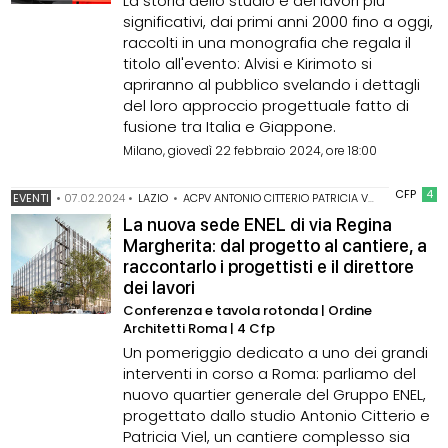
La storia dello studio e dei lavori più
significativi, dai primi anni 2000 fino a oggi,
raccolti in una monografia che regala il
titolo all'evento: Alvisi e Kirimoto si
apriranno al pubblico svelando i dettagli
del loro approccio progettuale fatto di
fusione tra Italia e Giappone.
Milano, giovedì 22 febbraio 2024, ore 18:00
CFP
4
EVENTI
•
07.02.2024
•
LAZIO
•
ACPV ANTONIO CITTERIO PATRICIA VIEL
La nuova sede ENEL di via Regina
Margherita: dal progetto al cantiere, a
raccontarlo i progettisti e il direttore
dei lavori
Conferenza e tavola rotonda | Ordine
Architetti Roma | 4 Cfp
Un pomeriggio dedicato a uno dei grandi
interventi in corso a Roma: parliamo del
nuovo quartier generale del Gruppo ENEL,
progettato dallo studio Antonio Citterio e
Patricia Viel, un cantiere complesso sia