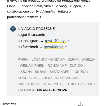
Il RPWT è un progetto promosso da Fondazione Renzo
Piano, Fundación Botín, Vitra e Selvaag Gruppen, in
collaborazione con ProViaggiArchitettura e
professione
a
rchitetto.it
...
IL VIAGGIO PROSEGUE
segui il racconto
su instagram →
rpwt_40days
su facebook →
rpwt40days
PARIGI › LOSANNA › GINEVRA › BERNA › BASILEA
› WEIL AM RHEIN › RONCHAMP › ZURIGO ›
LISBONA › BILBAO › SANTANDER › LONDRA ›
HONG KONG › SHENZEN › SHANGHAI ›
HANGZOHU› OSAKA › KYOTO › TOKYO › SYDNEY
› NOUMEA ›
MILANO ›
GENOVA