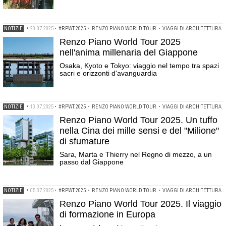
NOTIZIE
•
20.07.2025
•
#RPWT.2025
•
RENZO PIANO WORLD TOUR
•
VIAGGI DI ARCHITETTURA
Renzo Piano World Tour 2025
nell'anima millenaria del Giappone
Osaka, Kyoto e Tokyo: viaggio nel tempo tra spazi
sacri e orizzonti d'avanguardia
NOTIZIE
•
13.07.2025
•
#RPWT.2025
•
RENZO PIANO WORLD TOUR
•
VIAGGI DI ARCHITETTURA
Renzo Piano World Tour 2025. Un tuffo
nella Cina dei mille sensi e del "Milione"
di sfumature
Sara, Marta e Thierry nel Regno di mezzo, a un
passo dal Giappone
NOTIZIE
•
05.07.2025
•
#RPWT.2025
•
RENZO PIANO WORLD TOUR
•
VIAGGI DI ARCHITETTURA
Renzo Piano World Tour 2025. Il viaggio
di formazione in Europa