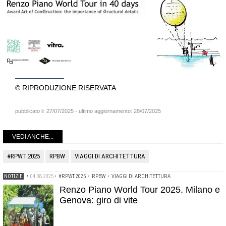
© RIPRODUZIONE RISERVATA
pubblicato il:
27/07/2025
- ultimo aggiornamento:
28/07/2025
VEDI ANCHE...
#RPWT.2025
RPBW
VIAGGI DI ARCHITETTURA
NOTIZIE
•
04.08.2025
•
#RPWT.2025
•
RPBW
•
VIAGGI DI ARCHITETTURA
Renzo Piano World Tour 2025. Milano e
Genova: giro di vite