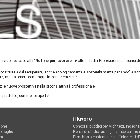
iviso dedicato alle "
Notizie per lavorare
" rivolto a tutti i Professionisti Tecnici 
costruire e del recuperare, anche ecologicamente e sostenibilmente parlando" e sono
rcare, ma da tenere comunque in considerazione.
i e nuove prospettive nella propria attività professionale.
soprattutto, con mente aperta!
il
lavoro
zione
Concorsi pubblici per Architetti, Ingegner
onsiglio
Borse di studio, assegni di ricerca, inca
ra
Elenchi professionisti per affidamenti d