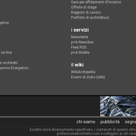
Gare per affidamenti d'incarico
Offerte di stage
Rapporti di Lavoro
Portfolio di architettura
getica
i
servizi
Newsletter
p+A Newsbox
Feed RSS
 on-line
p+A Mobile
r architetti
il
wiki
sparmio Energetico
WikiArchipedia
Esami di stato (wiki)
chi siamo
pubblicità
segna
Eccetto dove diversamente specificato, i contenuti di questo sito
professioneArchitetto non è collegato ai siti rec