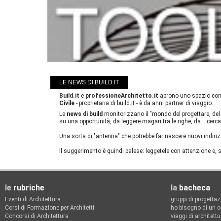
LE NEWS DI BUILD.IT
Build.it
e
professioneArchitetto.it
aprono uno spazio cond
Civile
- proprietaria di build.it - è da anni partner di viaggio.
Le
news di build
monitorizzano il "mondo del progettare, del 
su una opportunità, da leggere magari tra le righe, da... ce
Una sorta di "antenna" che potrebbe far nascere nuovi indirizz
Il suggerimento è quindi palese: leggetele con attenzione e, 
le
rubriche
la
bacheca
Eventi di Architettura
gruppi di progetta
Corsi di Formazione per Architetti
ho bisogno di un c
Concorsi di Architettura
viaggi di architettu