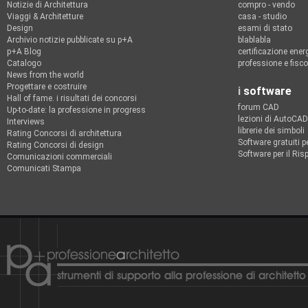
Notizie di Architettura
compro - vendo
Viaggi & Architetture
casa - studio
Design
esami di stato
Archivio notizie pubblicate su p+A
blablabla
p+A Blog
certificazione ener
Catalogo
professione e fisco
News from the world
Progettare e costruire
i
software
Hall of fame. i risultati dei concorsi
forum CAD
Up-to-date: la professione in progress
lezioni di AutoCAD
Interviews
librerie dei simboli
Rating Concorsi di architettura
Software gratuiti pe
Rating Concorsi di design
Software per il Ri
Comunicazioni commerciali
Comunicati Stampa