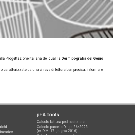
della Progettazione Italiana dei quali la
Dei Tipografia del Genio
 caratterizzate da una chiave di lettura ben precisa: informare
p+A
tools
i
Calcolo fattura professionale
richi
Calcolo parcella D.Lgs.36/2023
(ex D.M. 17 giugno 2016)
'incarico