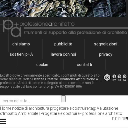
chi siamo
pubblicità
segnalazioni
sostieni p+A
lavora con noi
privacy
cookie
contatti
Eccetto dove diversamente specificato, i contenuti di questo sito
sono rilasciati sotto
Licenza Creative Commons Attribuzione 4.0
.
professioneArchitetto non è collegato ai siti recensiti e non è
responsabile del loro contenuto
| p.IVA 07430801006
Home
notizie di architettura
progettare e costruire
tag: Valutazione
d’Impatto Ambientale | Progettare e costruire - professione architetto