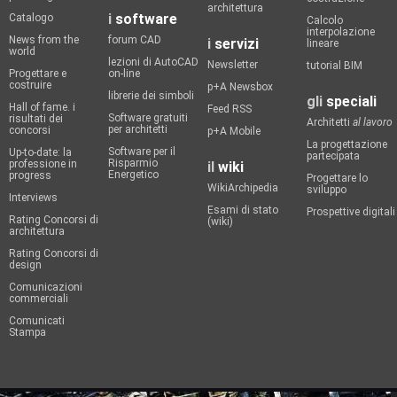
architettura
i
software
Catalogo
Calcolo
interpolazione
News from the
forum CAD
i
servizi
lineare
world
lezioni di AutoCAD
Newsletter
tutorial BIM
Progettare e
on-line
costruire
p+A Newsbox
librerie dei simboli
gli
speciali
Hall of fame. i
Feed RSS
Software gratuiti
risultati dei
Architetti
al lavoro
per architetti
concorsi
p+A Mobile
La progettazione
Software per il
Up-to-date: la
partecipata
Risparmio
professione in
il
wiki
Energetico
progress
Progettare lo
WikiArchipedia
sviluppo
Interviews
Esami di stato
Prospettive digitali
Rating Concorsi di
(wiki)
architettura
Rating Concorsi di
design
Comunicazioni
commerciali
Comunicati
Stampa