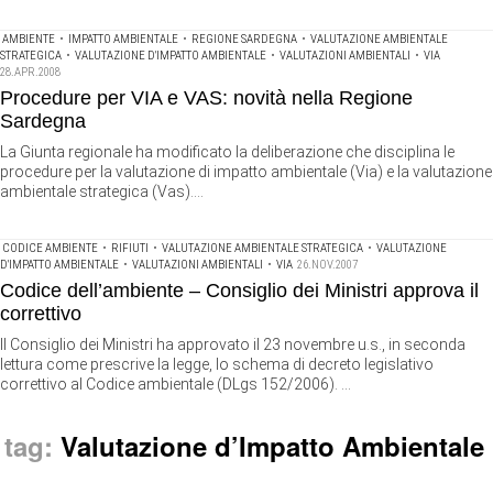
AMBIENTE
•
IMPATTO AMBIENTALE
•
REGIONE SARDEGNA
•
VALUTAZIONE AMBIENTALE
STRATEGICA
•
VALUTAZIONE D'IMPATTO AMBIENTALE
•
VALUTAZIONI AMBIENTALI
•
VIA
28.APR.2008
Procedure per VIA e VAS: novità nella Regione
Sardegna
La Giunta regionale ha modificato la deliberazione che disciplina le
procedure per la valutazione di impatto ambientale (Via) e la valutazione
ambientale strategica (Vas)....
CODICE AMBIENTE
•
RIFIUTI
•
VALUTAZIONE AMBIENTALE STRATEGICA
•
VALUTAZIONE
D'IMPATTO AMBIENTALE
•
VALUTAZIONI AMBIENTALI
•
VIA
26.NOV.2007
Codice dell’ambiente – Consiglio dei Ministri approva il
correttivo
Il Consiglio dei Ministri ha approvato il 23 novembre u.s., in seconda
lettura come prescrive la legge, lo schema di decreto legislativo
correttivo al Codice ambientale (DLgs 152/2006). ...
tag:
Valutazione d’Impatto Ambientale