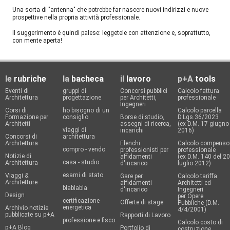
Una sorta di "antenna" che potrebbe far nascere nuovi indirizzi e nuove
prospettive nella propria attività professionale.
Il suggerimento è quindi palese: leggetele con attenzione e, soprattutto,
con mente aperta!
le
rubriche
la
bacheca
il
lavoro
p+A
tools
Eventi di
gruppi di
Concorsi pubblici
Calcolo fattura
Architettura
progettazione
per Architetti,
professionale
Ingegneri
Corsi di
ho bisogno di un
Calcolo parcella
Formazione per
consiglio
Borse di studio,
D.Lgs.36/2023
Architetti
assegni di ricerca,
(ex D.M. 17 giugno
viaggi di
incarichi
2016)
Concorsi di
architettura
Architettura
Elenchi
Calcolo compenso
compro - vendo
professionisti per
professionale
Notizie di
affidamenti
(ex D.M. 140 del 20
casa - studio
Architettura
d'incarico
luglio 2012)
esami di stato
Viaggi &
Gare per
Calcolo tariffa
Architetture
affidamenti
Architetti ed
blablabla
d'incarico
Ingegneri
Design
per Opere
certificazione
Offerte di stage
Pubbliche (D.M.
energetica
Archivio notizie
4/4/2001)
pubblicate su p+A
Rapporti di Lavoro
professione e fisco
Calcolo costo di
p+A Blog
Portfolio di
costruzione