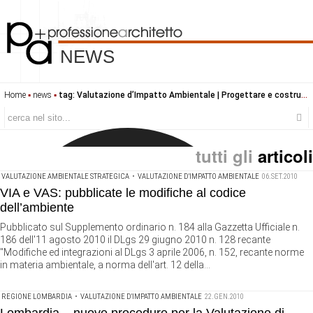
NEWS
Home
▪
news
▪
tag: Valutazione d’Impatto Ambientale | Progettare e costruire - professione architetto
tutti gli
articoli
VALUTAZIONE AMBIENTALE STRATEGICA
•
VALUTAZIONE D'IMPATTO AMBIENTALE
06.SET.2010
VIA e VAS: pubblicate le modifiche al codice
dell’ambiente
Pubblicato sul Supplemento ordinario n. 184 alla Gazzetta Ufficiale n.
186 dell'11 agosto 2010 il DLgs 29 giugno 2010 n. 128 recante
"Modifiche ed integrazioni al DLgs 3 aprile 2006, n. 152, recante norme
in materia ambientale, a norma dell'art. 12 della...
REGIONE LOMBARDIA
•
VALUTAZIONE D'IMPATTO AMBIENTALE
22.GEN.2010