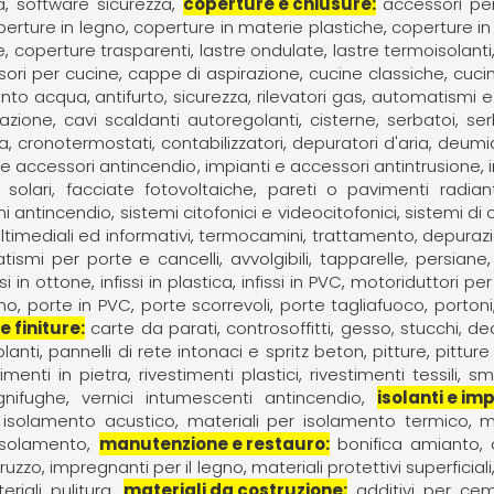
a
software sicurezza
coperture e chiusure
accessori pe
erture in legno
coperture in materie plastiche
coperture i
e
coperture trasparenti
lastre ondulate
lastre termoisolanti
ori per cucine
cappe di aspirazione
cucine classiche
cuci
mento acqua
antifurto, sicurezza, rilevatori gas
automatismi e
razione
cavi scaldanti autoregolanti
cisterne, serbatoi, se
ia
cronotermostati, contabilizzatori
depuratori d'aria
deumid
 e accessori antincendio
impianti e accessori antintrusione
i solari, facciate fotovoltaiche
pareti o pavimenti radianti,
mi antincendio
sistemi citofonici e videocitofonici
sistemi di
timediali ed informativi
termocamini
trattamento, depurazi
tismi per porte e cancelli
avvolgibili, tapparelle, persiane
ssi in ottone
infissi in plastica
infissi in PVC
motoriduttori per
gno
porte in PVC
porte scorrevoli
porte tagliafuoco
portoni
e finiture
carte da parati
controsoffitti
gesso, stucchi, d
lanti
pannelli di rete intonaci e spritz beton
pitture
pitture 
timenti in pietra
rivestimenti plastici
rivestimenti tessili
sm
ignifughe
vernici intumescenti antincendio
isolanti e im
r isolamento acustico
materiali per isolamento termico
m
 isolamento
manutenzione e restauro
bonifica amianto
ruzzo
impregnanti per il legno
materiali protettivi superficiali
riali pulitura
materiali da costruzione
additivi per cem