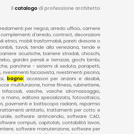
il
catalogo
di professione architetto
rredamenti per negozi
arredo ufficio
camere
complementi d'arredo
contract
decorazioni
li etnici
mobili trasformabili
pareti divisorie o
nibili
tavoli
tende alla veneziana
tende e
barriere acustiche
barriere stradali
chioschi
zebo
giardini pensili e terrazze
giochi bimbi
iche
panchine - sistemi di seduta
parapetti
e
rivestimenti facciavista
rivestimenti piscina
ai
bagno
accessori per anziani e disabili
cce multifunzione
home fitness
rubinetterie
rifacciali
vasche
vasche idromassaggio
o a mano
editoria specializzata
fotovoltaico
ri
pavimenti e battiscopa radianti
risparmio
trattamenti antitarlo
trattamenti per cotto e
turale
software antincendio
software CAD,
oftware computi, capitolati, contabilità lavori
ntiere
software manutenzione
software per