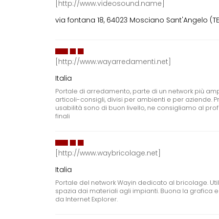
[http://www.videosound.name]
via fontana 18, 64023 Mosciano Sant'Angelo (TE),
[http://www.wayarredamenti.net]
Italia
Portale di arredamento, parte di un network più amp
articoli-consigli, divisi per ambienti e per aziende
usabilità sono di buon livello, ne consigliamo al profe
finali
[http://www.waybricolage.net]
Italia
Portale del network Wayin dedicato al bricolage. Utile
spazia dai materiali agli impianti. Buona la grafica e
da Internet Explorer.