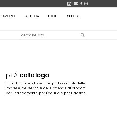
LAVORO
BACHECA
TOOLS
SPECIALI
Città Osmotiche: la rigenerazione urbana attraverso suoli permeabili, gestione dell'acqua e resilienza climatica - Gli eventi INBAR al Centro Congressi La Nuvola · Ingresso gratuito
Il museo città: a Bruxelles apre Kanal - Centre Pompidou dedicato all'arte e all'architettura - Yves Goldstein, Dg: «Il museo è tutto perché l'arte è la forza di emancipazione più straordinaria e l'architettura si occupa di costruire il futuro delle città, ma può essere niente se non è anche riflessione sul futuro dell'umanità»
p+A
catalogo
il catalogo dei siti web dei professionisti, delle
imprese, dei servizi e delle aziende di prodotti
per l'arredamento, per l'edilizia e per il design.