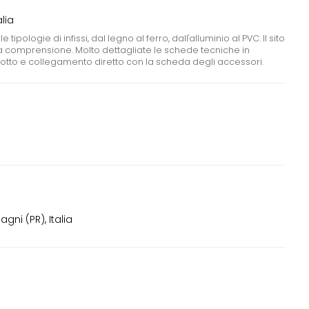
alia
pologie di infissi, dal legno al ferro, dall'alluminio al PVC. Il sito
 comprensione. Molto dettagliate le schede tecniche in
odotto e collegamento diretto con la scheda degli accessori.
gni (PR), Italia