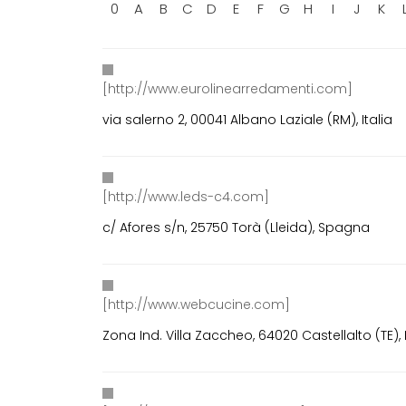
0
A
B
C
D
E
F
G
H
I
J
K
[http://www.eurolinearredamenti.com]
via salerno 2, 00041 Albano Laziale (RM), Italia
[http://www.leds-c4.com]
c/ Afores s/n, 25750 Torà (Lleida), Spagna
[http://www.webcucine.com]
Zona Ind. Villa Zaccheo, 64020 Castellalto (TE), I