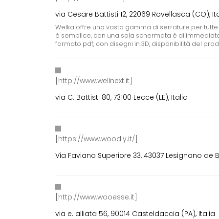
via Cesare Battisti 12, 22069 Rovellasca (CO), It
Welka offre una vasta gamma di serrature per tutte le ti
è semplice, con una sola schermata è di immediata
formato pdf, con disegni in 3D, disponibilità del pr
[http://www.wellnext.it]
via C. Battisti 80, 73100 Lecce (LE), Italia
[https://www.woodly.it/]
Via Faviano Superiore 33, 43037 Lesignano de Ba
[http://www.wooesse.it]
via e. alliata 56, 90014 Casteldaccia (PA), Italia