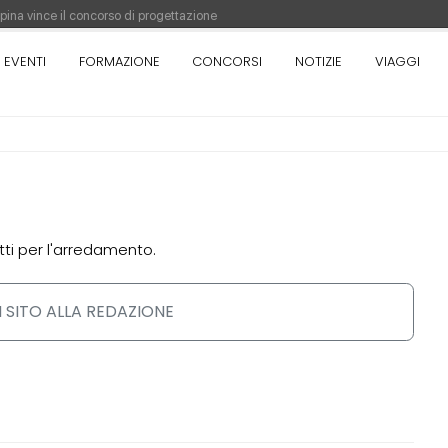
appina vince il concorso di progettazione
pazione del prezzo alla Soprintendenza speciale
EVENTI
FORMAZIONE
CONCORSI
NOTIZIE
VIAGGI
orso di progettazione a procedura aperta due fasi Montepremi: 18.000 euro
antiere è fermo - La pronuncia della Corte di Cassazione
tti per l'arredamento.
 SITO ALLA REDAZIONE