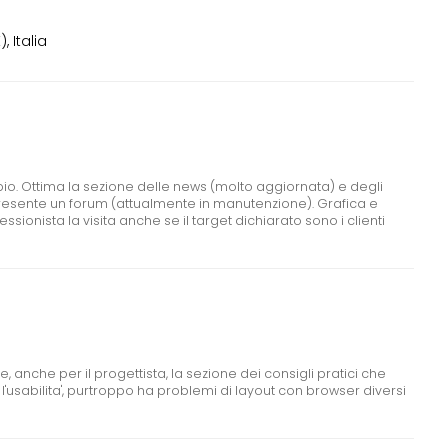
 Italia
io. Ottima la sezione delle news (molto aggiornata) e degli
. Presente un forum (attualmente in manutenzione). Grafica e
ssionista la visita anche se il target dichiarato sono i clienti
, anche per il progettista, la sezione dei consigli pratici che
 l'usabilita', purtroppo ha problemi di layout con browser diversi