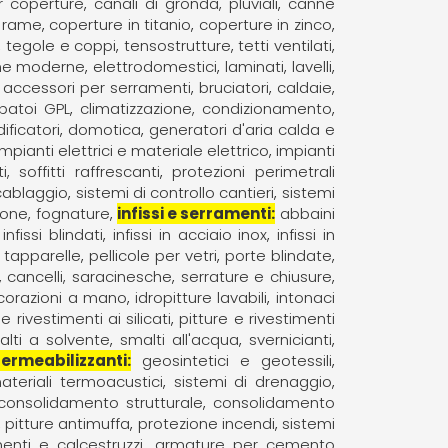
r coperture
canali di gronda, pluviali
canne
n rame
coperture in titanio
coperture in zinco
tegole e coppi
tensostrutture
tetti ventilati
ne moderne
elettrodomestici
laminati
lavelli
 accessori per serramenti
bruciatori
caldaie
rbatoi GPL
climatizzazione, condizionamento
ificatori
domotica
generatori d'aria calda e
impianti elettrici e materiale elettrico
impianti
 soffitti raffrescanti
protezioni perimetrali
 cablaggio
sistemi di controllo cantieri
sistemi
one, fognature
infissi e serramenti
abbaini
infissi blindati
infissi in acciaio inox
infissi in
 tapparelle
pellicole per vetri
porte blindate
, cancelli, saracinesche
serrature e chiusure
ecorazioni a mano
idropitture lavabili
intonaci
e rivestimenti ai silicati
pitture e rivestimenti
alti a solvente
smalti all'acqua
svernicianti
permeabilizzanti
geosintetici e geotessili
ateriali termoacustici
sistemi di drenaggio
consolidamento strutturale
consolidamento
pitture antimuffa
protezione incendi
sistemi
enti e calcestruzzi
armature per cemento