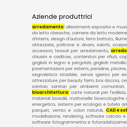
Aziende produttrici
arredamento
allestimenti espositivi e muse
da letto classiche
camere da letto modern
d'interni
design d'autore
ferro battuto
illum
attrezzate
poltrone e divani
salotti
scarpi
accessori
tessuti per arredamento
arredo
chiusini e caditoie
contenitori per rifiuti
cop
grigliati in legno e pergolati
grigliati metallic
pavimentazioni per esterni
pensiline
piscine
segnaletica stradale
servizi igienici per es
attrezzature per beauty farm
box doccia
ce
sanitari
sanitari per ambienti comunitari
bioarchitettura
carte naturali per l'edilizia
materiali bioedili
mattonelle bioecologiche a
energetico
sistemi per ecologia e tutela a
parquet
vernici e colori naturali
CAD e so
modellazione, rendering
software calcolo e
software fotogrammetria e fotoraddrizzame