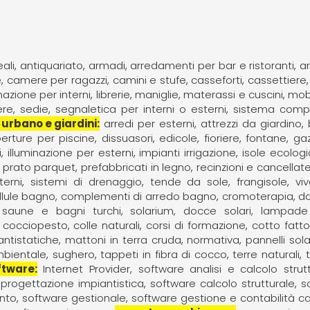
ali
antiquariato
armadi
arredamenti per bar e ristoranti
a
e
camere per ragazzi
camini e stufe
casseforti
cassettiere
inazione per interni
librerie
maniglie
materassi e cuscini
mobi
ere
sedie
segnaletica per interni o esterni
sistema compo
 urbano e giardini
arredi per esterni
attrezzi da giardino
erture per piscine
dissuasori
edicole
fioriere
fontane
ga
i
illuminazione per esterni
impianti irrigazione
isole ecolog
prato parquet
prefabbricati in legno
recinzioni e cancellat
terni
sistemi di drenaggio
tende da sole, frangisole
viv
llule bagno
complementi di arredo bagno
cromoterapia
do
saune e bagni turchi
solarium, docce solari, lampade t
cocciopesto
colle naturali
corsi di formazione
cotto fatt
ntistatiche
mattoni in terra cruda
normativa
pannelli sola
mbientale
sughero
tappeti in fibra di cocco
terre naturali
ftware
Internet Provider
software analisi e calcolo strut
 progettazione impiantistica
software calcolo strutturale
s
nto
software gestionale
software gestione e contabilità ca