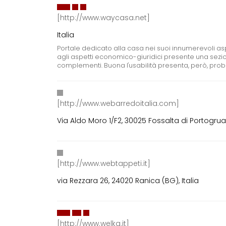
[http://www.waycasa.net]
Italia
Portale dedicato alla casa nei suoi innumerevoli aspe
agli aspetti economico-giuridici presente una sezione
complementi. Buona l'usabilità presenta, però, prob
[http://www.webarredoitalia.com]
Via Aldo Moro 1/F2, 30025 Fossalta di Portogruaro
[http://www.webtappeti.it]
via Rezzara 26, 24020 Ranica (BG), Italia
[http://www.welka.it]