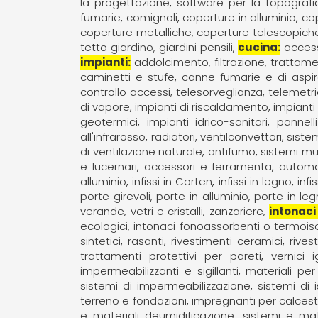
la progettazione
software per la topografi
fumarie, comignoli
coperture in alluminio
cop
coperture metalliche
coperture telescopich
tetto giardino, giardini pensili
cucina
access
impianti
addolcimento, filtrazione, tratta
caminetti e stufe
canne fumarie e di aspi
controllo accessi, telesorveglianza, telemetr
di vapore
impianti di riscaldamento
impianti
geotermici
impianti idrico-sanitari
pannell
all'infrarosso
radiatori, ventilconvettori
siste
di ventilazione naturale, antifumo
sistemi mul
e lucernari
accessori e ferramenta
automa
alluminio
infissi in Corten
infissi in legno
infi
porte girevoli
porte in alluminio
porte in le
verande
vetri e cristalli
zanzariere
intonaci 
ecologici
intonaci fonoassorbenti o termoiso
sintetici
rasanti
rivestimenti ceramici
rives
trattamenti protettivi per pareti
vernici 
impermeabilizzanti e sigillanti
materiali pe
sistemi di impermeabilizzazione
sistemi di
terreno e fondazioni
impregnanti per calcest
e materiali deumidificazione
sistemi e mate