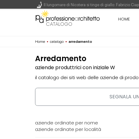
Il lungomare di Nicotera si tinge di giallo: Fabrizio Ci
Il decreto infrastrutture è legge, le novità dall'antici
HOME
CATALOGO
Un nuovo volto per il lungomare di Villammare - Conc
Home
▪
catalogo
▪
arredamento
L'obbligo di aggiornamento del Psc non decade se il c
Arredamento
aziende produttrici con iniziale W
il catalogo dei siti web delle aziende di prodo
SEGNALA UN
aziende ordinate per nome
aziende ordinate per località