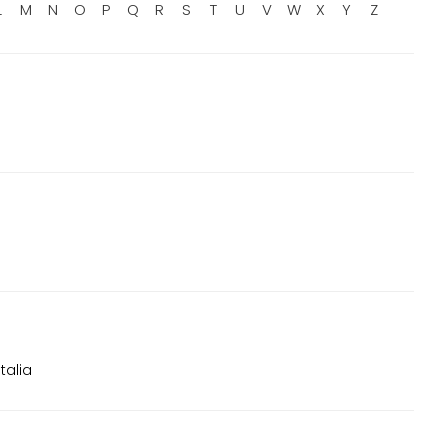
L
M
N
O
P
Q
R
S
T
U
V
W
X
Y
Z
talia