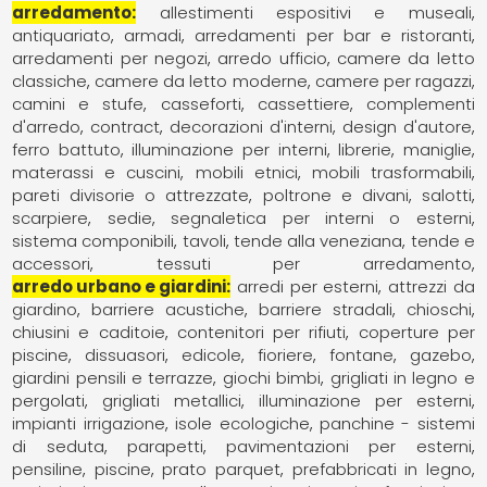
arredamento
allestimenti espositivi e museali
antiquariato
armadi
arredamenti per bar e ristoranti
arredamenti per negozi
arredo ufficio
camere da letto
classiche
camere da letto moderne
camere per ragazzi
camini e stufe
casseforti
cassettiere
complementi
d'arredo
contract
decorazioni d'interni
design d'autore
ferro battuto
illuminazione per interni
librerie
maniglie
materassi e cuscini
mobili etnici
mobili trasformabili
pareti divisorie o attrezzate
poltrone e divani
salotti
scarpiere
sedie
segnaletica per interni o esterni
sistema componibili
tavoli
tende alla veneziana
tende e
accessori
tessuti per arredamento
arredo urbano e giardini
arredi per esterni
attrezzi da
giardino
barriere acustiche
barriere stradali
chioschi
chiusini e caditoie
contenitori per rifiuti
coperture per
piscine
dissuasori
edicole
fioriere
fontane
gazebo
giardini pensili e terrazze
giochi bimbi
grigliati in legno e
pergolati
grigliati metallici
illuminazione per esterni
impianti irrigazione
isole ecologiche
panchine - sistemi
di seduta
parapetti
pavimentazioni per esterni
pensiline
piscine
prato parquet
prefabbricati in legno