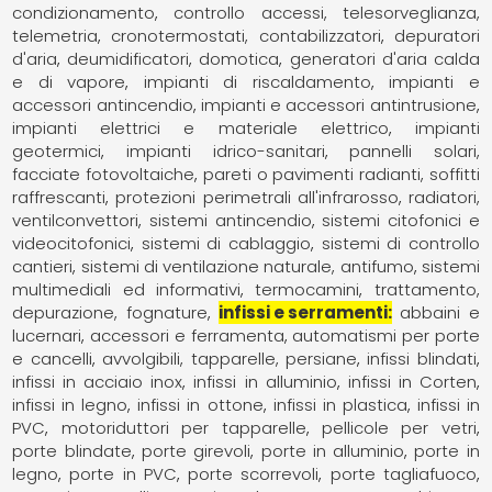
condizionamento
controllo accessi, telesorveglianza,
telemetria
cronotermostati, contabilizzatori
depuratori
d'aria
deumidificatori
domotica
generatori d'aria calda
e di vapore
impianti di riscaldamento
impianti e
accessori antincendio
impianti e accessori antintrusione
impianti elettrici e materiale elettrico
impianti
geotermici
impianti idrico-sanitari
pannelli solari,
facciate fotovoltaiche
pareti o pavimenti radianti, soffitti
raffrescanti
protezioni perimetrali all'infrarosso
radiatori,
ventilconvettori
sistemi antincendio
sistemi citofonici e
videocitofonici
sistemi di cablaggio
sistemi di controllo
cantieri
sistemi di ventilazione naturale, antifumo
sistemi
multimediali ed informativi
termocamini
trattamento,
depurazione, fognature
infissi e serramenti
abbaini e
lucernari
accessori e ferramenta
automatismi per porte
e cancelli
avvolgibili, tapparelle, persiane
infissi blindati
infissi in acciaio inox
infissi in alluminio
infissi in Corten
infissi in legno
infissi in ottone
infissi in plastica
infissi in
PVC
motoriduttori per tapparelle
pellicole per vetri
porte blindate
porte girevoli
porte in alluminio
porte in
legno
porte in PVC
porte scorrevoli
porte tagliafuoco