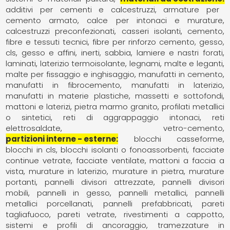
additivi per cementi e calcestruzzi
armature per
cemento armato
calce per intonaci e murature
calcestruzzi preconfezionati
casseri isolanti
cemento
fibre e tessuti tecnici
fibre per rinforzo cemento, gesso,
cls
gesso e affini
inerti, sabbia
lamiere e nastri forati
laminati
laterizio termoisolante
legnami
malte e leganti
malte per fissaggio e inghisaggio
manufatti in cemento
manufatti in fibrocemento
manufatti in laterizio
manufatti in materie plastiche
massetti e sottofondi
mattoni e laterizi
pietra marmo granito
profilati metallici
o sintetici
reti di aggrappaggio intonaci
reti
elettrosaldate
vetro-cemento
partizioni interne - esterne
blocchi casseforme
blocchi in cls
blocchi isolanti o fonoassorbenti
facciate
continue vetrate
facciate ventilate
mattoni a faccia a
vista
murature in laterizio
murature in pietra
murature
portanti
pannelli divisori attrezzate
pannelli divisori
mobili
pannelli in gesso
pannelli metallici
pannelli
metallici porcellanati
pannelli prefabbricati
pareti
tagliafuoco
pareti vetrate
rivestimenti a cappotto
sistemi e profili di ancoraggio
tramezzature in