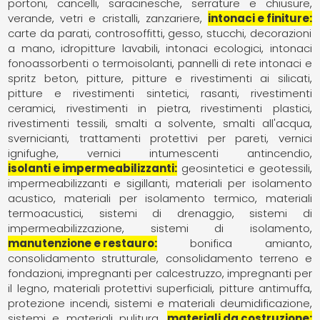
portoni, cancelli, saracinesche
serrature e chiusure
verande
vetri e cristalli
zanzariere
intonaci e finiture
carte da parati
controsoffitti
gesso, stucchi, decorazioni
a mano
idropitture lavabili
intonaci ecologici
intonaci
fonoassorbenti o termoisolanti
pannelli di rete intonaci e
spritz beton
pitture
pitture e rivestimenti ai silicati
pitture e rivestimenti sintetici
rasanti
rivestimenti
ceramici
rivestimenti in pietra
rivestimenti plastici
rivestimenti tessili
smalti a solvente
smalti all'acqua
svernicianti
trattamenti protettivi per pareti
vernici
ignifughe
vernici intumescenti antincendio
isolanti e impermeabilizzanti
geosintetici e geotessili
impermeabilizzanti e sigillanti
materiali per isolamento
acustico
materiali per isolamento termico
materiali
termoacustici
sistemi di drenaggio
sistemi di
impermeabilizzazione
sistemi di isolamento
manutenzione e restauro
bonifica amianto
consolidamento strutturale
consolidamento terreno e
fondazioni
impregnanti per calcestruzzo
impregnanti per
il legno
materiali protettivi superficiali
pitture antimuffa
protezione incendi
sistemi e materiali deumidificazione
sistemi e materiali pulitura
materiali da costruzione