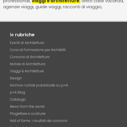
professionali
viaggi e architetture
affitti case vacanza
agenzie viaggi
guide viaggi
racconti di viaggio
le
rubriche
Eventi di Architettura
Corsi di Formazione per Architetti
Concorsi di Architettura
Notizie di Architettura
Viaggi & Architetture
Design
Archivio notizie pubblicate su p+A
p+A Blog
Catalogo
News from the world
Progettare e costruire
Hall of fame. i risultati dei concorsi