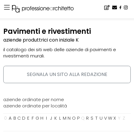
Home
▪
catalogo
▪
pavimenti e rivestimenti
Pavimenti e rivestimenti
aziende produttrici con iniziale K
il catalogo dei siti web delle aziende di pavimenti e
rivestimenti murali.
SEGNALA UN SITO ALLA REDAZIONE
aziende ordinate per nome
aziende ordinate per località
0
A
B
C
D
E
F
G
H
I
J
K
L
M
N
O
P
Q
R
S
T
U
V
W
X
Y
Z