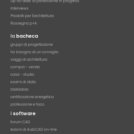
Up-to-date: la professione in progress
Interviews
Prodotti per l'architettura
Rassegna p+A
la
bacheca
gruppi di progettazione
ho bisogno di un consiglio
viaggi di architettura
compro - vendo
casa - studio
esami di stato
blablabla
certificazione energetica
professione e fisco
i
software
forum CAD
lezioni di AutoCAD on-line