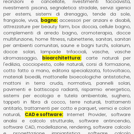
recinzioni e cancellate
rivestimenti facciavista
rivestimenti piscina
segnaletica stradale
servizi igienici
per esterni
sistemi di drenaggio
tende da sole,
frangisole
vivai
bagno
accessori per anziani e disabili
attrezzature per beauty farm
box doccia
cellule bagno
complementi di arredo bagno
cromoterapia
docce
multifunzione
home fitness
rubinetterie
sanitari
sanitari
per ambienti comunitari
saune e bagni turchi
solarium,
docce solari, lampade trifacciali
vasche
vasche
idromassaggio
bioarchitettura
carte naturali per
l'edilizia
cocciopesto
colle naturali
corsi di formazione
cotto fatto a mano
editoria specializzata
fotovoltaico
materiali bioedili
mattonelle bioecologiche antistatiche
mattoni in terra cruda
normativa
pannelli solari
pavimenti e battiscopa radianti
risparmio energetico
sistemi per ecologia e tutela ambientale
sughero
tappeti in fibra di cocco
terre naturali
trattamenti
antitarlo
trattamenti per cotto e parquet
vernici e colori
naturali
CAD e software
Internet Provider
software
analisi e calcolo strutturale
software antincendio
software CAD, modellazione, rendering
software calcolo
e progettazione impiantistica
software calcolo