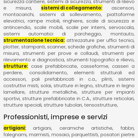
sicurezza cantiere
sistemi di sicurezza
strumenti di rilievo
e misura
sistemi di collegamento
ascensori
montacarichi, sistemi di sollevamento
piattaforme
elevatrici
rampe mobili
ringhiere
scale di sicurezza e
antincendio
scale mobili
scale per interni
servoscala
sistemi automatici di parcheggio, montauto
strumentazione tecnica
attrezzature per uffici tecnici
plotter, stampanti, scanner, schede grafiche
strumenti di
misura
strumenti per prove e collaudi
strumenti per
rilevamento e diagnostica
strumenti topografici e rilievo
strutture
case prefabbricate
casseforme, casseri a
perdere
consolidamento
elementi strutturali ed
accessori
pali prefabbricati in c.a.
plinti
sistemi
costruttivi misti
solai
strutture in legno
strutture in legno
lamellare
strutture metalliche
strutture per impianti
sportivi
strutture prefabbricate in C.A.
strutture reticolari
strutture speciali
strutture tubolari
tensostrutture
Professionisti, imprese e servizi
artigiani
artigiani
ceramiche artistiche
fabbri
falegnami
marmisti
mosaici
parquettisti
posatori pietre