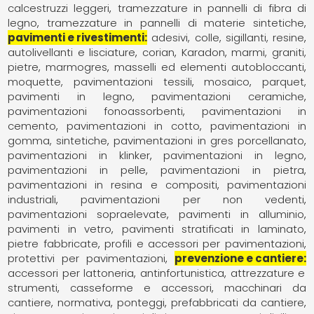
calcestruzzi leggeri
tramezzature in pannelli di fibra di
legno
tramezzature in pannelli di materie sintetiche
pavimenti e rivestimenti
adesivi, colle, sigillanti, resine
autolivellanti e lisciature
corian
Karadon
marmi, graniti,
pietre
marmogres
masselli ed elementi autobloccanti
moquette, pavimentazioni tessili
mosaico
parquet,
pavimenti in legno
pavimentazioni ceramiche
pavimentazioni fonoassorbenti
pavimentazioni in
cemento
pavimentazioni in cotto
pavimentazioni in
gomma, sintetiche
pavimentazioni in gres porcellanato
pavimentazioni in klinker
pavimentazioni in legno
pavimentazioni in pelle
pavimentazioni in pietra
pavimentazioni in resina e compositi
pavimentazioni
industriali
pavimentazioni per non vedenti
pavimentazioni sopraelevate
pavimenti in alluminio
pavimenti in vetro
pavimenti stratificati in laminato
pietre fabbricate
profili e accessori per pavimentazioni
protettivi per pavimentazioni
prevenzione e cantiere
accessori per lattoneria
antinfortunistica
attrezzature e
strumenti
casseforme e accessori
macchinari da
cantiere
normativa
ponteggi
prefabbricati da cantiere