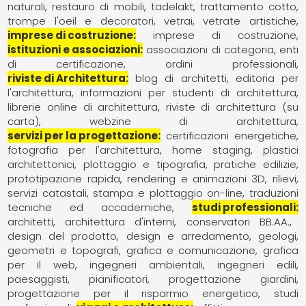
naturali
restauro di mobili
tadelakt
trattamento cotto
trompe l'oeil e decoratori
vetrai
vetrate artistiche
imprese di costruzione
imprese di costruzione
istituzioni e associazioni
associazioni di categoria
enti
di certificazione
ordini professionali
riviste di Architettura
blog di architetti
editoria per
l'architettura
informazioni per studenti di architettura
librerie online di architettura
riviste di architettura (su
carta)
webzine di architettura
servizi per la progettazione
certificazioni energetiche
fotografia per l'architettura
home staging
plastici
architettonici
plottaggio e tipografia
pratiche edilizie
prototipazione rapida
rendering e animazioni 3D
rilievi
servizi catastali
stampa e plottaggio on-line
traduzioni
tecniche ed accademiche
studi professionali
architetti
architettura d'interni
conservatori BB.AA.
design del prodotto
design e arredamento
geologi
geometri e topografi
grafica e comunicazione
grafica
per il web
ingegneri ambientali
ingegneri edili
paesaggisti
pianificatori
progettazione giardini
progettazione per il risparmio energetico
studi