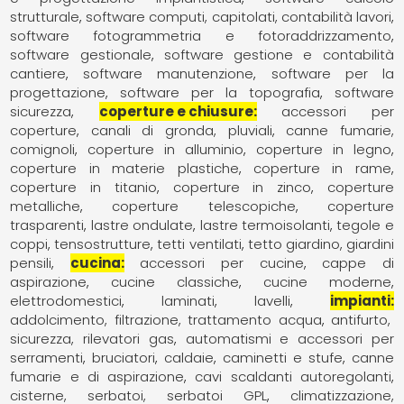
strutturale
software computi, capitolati, contabilità lavori
software fotogrammetria e fotoraddrizzamento
software gestionale
software gestione e contabilità
cantiere
software manutenzione
software per la
progettazione
software per la topografia
software
sicurezza
coperture e chiusure
accessori per
coperture
canali di gronda, pluviali
canne fumarie,
comignoli
coperture in alluminio
coperture in legno
coperture in materie plastiche
coperture in rame
coperture in titanio
coperture in zinco
coperture
metalliche
coperture telescopiche
coperture
trasparenti
lastre ondulate
lastre termoisolanti
tegole e
coppi
tensostrutture
tetti ventilati
tetto giardino, giardini
pensili
cucina
accessori per cucine
cappe di
aspirazione
cucine classiche
cucine moderne
elettrodomestici
laminati
lavelli
impianti
addolcimento, filtrazione, trattamento acqua
antifurto,
sicurezza, rilevatori gas
automatismi e accessori per
serramenti
bruciatori
caldaie
caminetti e stufe
canne
fumarie e di aspirazione
cavi scaldanti autoregolanti
cisterne, serbatoi, serbatoi GPL
climatizzazione,