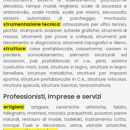
elevatrici
rampe mobili
ringhiere
scale di sicurezza e
antincendio
scale mobili
scale per interni
servoscala
sistemi automatici di parcheggio, montauto
strumentazione tecnica
attrezzature per uffici tecnici
plotter, stampanti, scanner, schede grafiche
strumenti di
misura
strumenti per prove e collaudi
strumenti per
rilevamento e diagnostica
strumenti topografici e rilievo
strutture
case prefabbricate
casseforme, casseri a
perdere
consolidamento
elementi strutturali ed
accessori
pali prefabbricati in c.a.
plinti
sistemi
costruttivi misti
solai
strutture in legno
strutture in legno
lamellare
strutture metalliche
strutture per impianti
sportivi
strutture prefabbricate in C.A.
strutture reticolari
strutture speciali
strutture tubolari
tensostrutture
Professionisti, imprese e servizi
artigiani
artigiani
ceramiche artistiche
fabbri
falegnami
marmisti
mosaici
parquettisti
posatori pietre
naturali
restauro di mobili
tadelakt
trattamento cotto
trompe l'oeil e decoratori
vetrai
vetrate artistiche