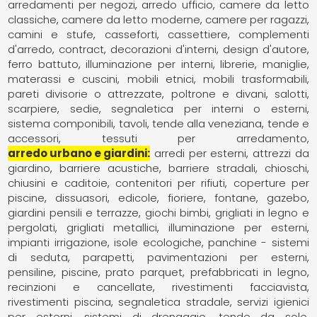
arredamenti per negozi
arredo ufficio
camere da letto
classiche
camere da letto moderne
camere per ragazzi
camini e stufe
casseforti
cassettiere
complementi
d'arredo
contract
decorazioni d'interni
design d'autore
ferro battuto
illuminazione per interni
librerie
maniglie
materassi e cuscini
mobili etnici
mobili trasformabili
pareti divisorie o attrezzate
poltrone e divani
salotti
scarpiere
sedie
segnaletica per interni o esterni
sistema componibili
tavoli
tende alla veneziana
tende e
accessori
tessuti per arredamento
arredo urbano e giardini
arredi per esterni
attrezzi da
giardino
barriere acustiche
barriere stradali
chioschi
chiusini e caditoie
contenitori per rifiuti
coperture per
piscine
dissuasori
edicole
fioriere
fontane
gazebo
giardini pensili e terrazze
giochi bimbi
grigliati in legno e
pergolati
grigliati metallici
illuminazione per esterni
impianti irrigazione
isole ecologiche
panchine - sistemi
di seduta
parapetti
pavimentazioni per esterni
pensiline
piscine
prato parquet
prefabbricati in legno
recinzioni e cancellate
rivestimenti facciavista
rivestimenti piscina
segnaletica stradale
servizi igienici
per esterni
sistemi di drenaggio
tende da sole,