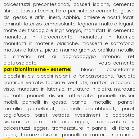
calcestruzzi preconfezionati
casseri isolanti
cemento
fibre e tessuti tecnici
fibre per rinforzo cemento, gesso,
cls
gesso e affini
inerti, sabbia
lamiere e nastri forati
laminati
laterizio termoisolante
legnami
malte e leganti
malte per fissaggio e inghisaggio
manufatti in cemento
manufatti in fibrocemento
manufatti in laterizio
manufatti in materie plastiche
massetti e sottofondi
mattoni e laterizi
pietra marmo granito
profilati metallici
o sintetici
reti di aggrappaggio intonaci
reti
elettrosaldate
vetro-cemento
partizioni interne - esterne
blocchi casseforme
blocchi in cls
blocchi isolanti o fonoassorbenti
facciate
continue vetrate
facciate ventilate
mattoni a faccia a
vista
murature in laterizio
murature in pietra
murature
portanti
pannelli divisori attrezzate
pannelli divisori
mobili
pannelli in gesso
pannelli metallici
pannelli
metallici porcellanati
pannelli prefabbricati
pareti
tagliafuoco
pareti vetrate
rivestimenti a cappotto
sistemi e profili di ancoraggio
tramezzature in
calcestruzzi leggeri
tramezzature in pannelli di fibra di
legno
tramezzature in pannelli di materie sintetiche