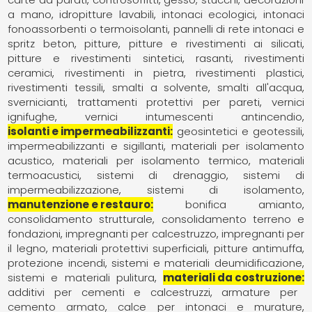
a mano
idropitture lavabili
intonaci ecologici
intonaci
fonoassorbenti o termoisolanti
pannelli di rete intonaci e
spritz beton
pitture
pitture e rivestimenti ai silicati
pitture e rivestimenti sintetici
rasanti
rivestimenti
ceramici
rivestimenti in pietra
rivestimenti plastici
rivestimenti tessili
smalti a solvente
smalti all'acqua
svernicianti
trattamenti protettivi per pareti
vernici
ignifughe
vernici intumescenti antincendio
isolanti e impermeabilizzanti
geosintetici e geotessili
impermeabilizzanti e sigillanti
materiali per isolamento
acustico
materiali per isolamento termico
materiali
termoacustici
sistemi di drenaggio
sistemi di
impermeabilizzazione
sistemi di isolamento
manutenzione e restauro
bonifica amianto
consolidamento strutturale
consolidamento terreno e
fondazioni
impregnanti per calcestruzzo
impregnanti per
il legno
materiali protettivi superficiali
pitture antimuffa
protezione incendi
sistemi e materiali deumidificazione
sistemi e materiali pulitura
materiali da costruzione
additivi per cementi e calcestruzzi
armature per
cemento armato
calce per intonaci e murature