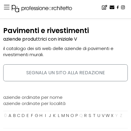
Home
▪
catalogo
▪
pavimenti e rivestimenti
Pavimenti e rivestimenti
aziende produttrici con iniziale V
il catalogo dei siti web delle aziende di pavimenti e
rivestimenti murali.
SEGNALA UN SITO ALLA REDAZIONE
aziende ordinate per nome
aziende ordinate per località
0
A
B
C
D
E
F
G
H
I
J
K
L
M
N
O
P
Q
R
S
T
U
V
W
X
Y
Z