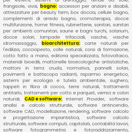
frangisole
vivai
bagno
accessori per anziani e disabili
attrezzature per beauty farm
box doccia
cellule bagno
complementi di arredo bagno
cromoterapia
docce
multifunzione
home fitness
rubinetterie
sanitari
sanitari
per ambienti comunitari
saune e bagni turchi
solarium,
docce solari, lampade trifacciali
vasche
vasche
idromassaggio
bioarchitettura
carte naturali per
l'edilizia
cocciopesto
colle naturali
corsi di formazione
cotto fatto a mano
editoria specializzata
fotovoltaico
materiali bioedili
mattonelle bioecologiche antistatiche
mattoni in terra cruda
normativa
pannelli solari
pavimenti e battiscopa radianti
risparmio energetico
sistemi per ecologia e tutela ambientale
sughero
tappeti in fibra di cocco
terre naturali
trattamenti
antitarlo
trattamenti per cotto e parquet
vernici e colori
naturali
CAD e software
Internet Provider
software
analisi e calcolo strutturale
software antincendio
software CAD, modellazione, rendering
software calcolo
e progettazione impiantistica
software calcolo
strutturale
software computi, capitolati, contabilità lavori
software fotogrammetria e fotoraddrizzamento