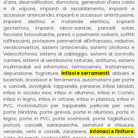
d'aria
deumidificatori
domotica
generatori d'aria calda
e di vapore
impianti di riscaldamento
impianti e
accessori antincendio
impianti e accessori antintrusione
impianti elettrici e materiale elettrico
impianti
geotermici
impianti idrico-sanitari
pannelli solari,
facciate fotovoltaiche
pareti o pavimenti radianti, soffitti
raffrescanti
protezioni perimetrali all'infrarosso
radiatori,
ventilconvettori
sistemi antincendio
sistemi citofonici e
videocitofonici
sistemi di cablaggio
sistemi di controllo
cantieri
sistemi di ventilazione naturale, antifumo
sistemi
multimediali ed informativi
termocamini
trattamento,
depurazione, fognature
infissi e serramenti
abbaini e
lucernari
accessori e ferramenta
automatismi per porte
e cancelli
avvolgibili, tapparelle, persiane
infissi blindati
infissi in acciaio inox
infissi in alluminio
infissi in Corten
infissi in legno
infissi in ottone
infissi in plastica
infissi in
PVC
motoriduttori per tapparelle
pellicole per vetri
porte blindate
porte girevoli
porte in alluminio
porte in
legno
porte in PVC
porte scorrevoli
porte tagliafuoco
portoni, cancelli, saracinesche
serrature e chiusure
verande
vetri e cristalli
zanzariere
intonaci e finiture
carte da parati
controsoffitti
gesso, stucchi, decorazioni