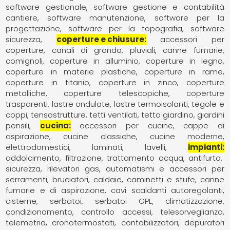
software gestionale
software gestione e contabilità
cantiere
software manutenzione
software per la
progettazione
software per la topografia
software
sicurezza
coperture e chiusure
accessori per
coperture
canali di gronda, pluviali
canne fumarie,
comignoli
coperture in alluminio
coperture in legno
coperture in materie plastiche
coperture in rame
coperture in titanio
coperture in zinco
coperture
metalliche
coperture telescopiche
coperture
trasparenti
lastre ondulate
lastre termoisolanti
tegole e
coppi
tensostrutture
tetti ventilati
tetto giardino, giardini
pensili
cucina
accessori per cucine
cappe di
aspirazione
cucine classiche
cucine moderne
elettrodomestici
laminati
lavelli
impianti
addolcimento, filtrazione, trattamento acqua
antifurto,
sicurezza, rilevatori gas
automatismi e accessori per
serramenti
bruciatori
caldaie
caminetti e stufe
canne
fumarie e di aspirazione
cavi scaldanti autoregolanti
cisterne, serbatoi, serbatoi GPL
climatizzazione,
condizionamento
controllo accessi, telesorveglianza,
telemetria
cronotermostati, contabilizzatori
depuratori