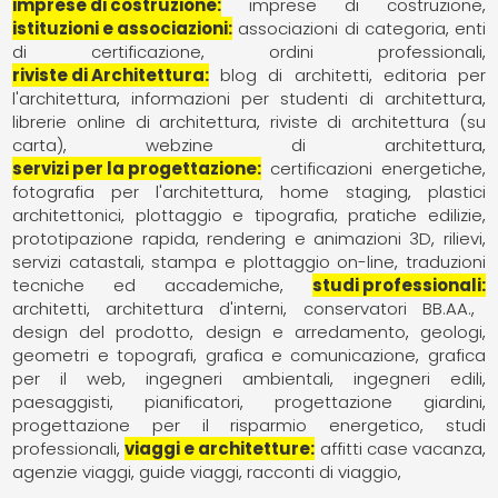
imprese di costruzione
imprese di costruzione
istituzioni e associazioni
associazioni di categoria
enti
di certificazione
ordini professionali
riviste di Architettura
blog di architetti
editoria per
l'architettura
informazioni per studenti di architettura
librerie online di architettura
riviste di architettura (su
carta)
webzine di architettura
servizi per la progettazione
certificazioni energetiche
fotografia per l'architettura
home staging
plastici
architettonici
plottaggio e tipografia
pratiche edilizie
prototipazione rapida
rendering e animazioni 3D
rilievi
servizi catastali
stampa e plottaggio on-line
traduzioni
tecniche ed accademiche
studi professionali
architetti
architettura d'interni
conservatori BB.AA.
design del prodotto
design e arredamento
geologi
geometri e topografi
grafica e comunicazione
grafica
per il web
ingegneri ambientali
ingegneri edili
paesaggisti
pianificatori
progettazione giardini
progettazione per il risparmio energetico
studi
professionali
viaggi e architetture
affitti case vacanza
agenzie viaggi
guide viaggi
racconti di viaggio