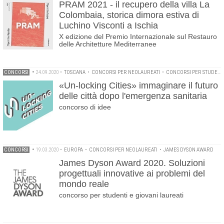
PRAM 2021 - il recupero della villa La
Colombaia, storica dimora estiva di
Luchino Visconti a Ischia
X edizione del Premio Internazionale sul Restauro
delle Architetture Mediterranee
CONCORSI
•
24.09.2020
•
TOSCANA
•
CONCORSI PER NEOLAUREATI
•
CONCORSI PER STUDENTI
«Un-locking Cities» immaginare il futuro
delle città dopo l'emergenza sanitaria
concorso di idee
CONCORSI
•
19.03.2020
•
EUROPA
•
CONCORSI PER NEOLAUREATI
•
JAMES DYSON AWARD
James Dyson Award 2020. Soluzioni
progettuali innovative ai problemi del
mondo reale
concorso per studenti e giovani laureati