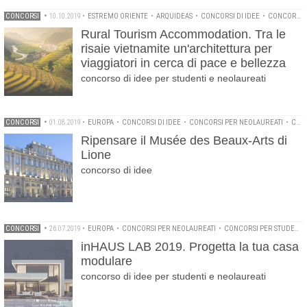
CONCORSI
•
10.10.2019
•
ESTREMO ORIENTE
•
ARQUIDEAS
•
CONCORSI DI IDEE
•
CONCORSI PER NEOLAUREATI
Rural Tourism Accommodation. Tra le
risaie vietnamite un'architettura per
viaggiatori in cerca di pace e bellezza
concorso di idee per studenti e neolaureati
CONCORSI
•
01.08.2019
•
EUROPA
•
CONCORSI DI IDEE
•
CONCORSI PER NEOLAUREATI
•
CONCORSI PER STUDENTI
Ripensare il Musée des Beaux-Arts di
Lione
concorso di idee
CONCORSI
•
26.07.2019
•
EUROPA
•
CONCORSI PER NEOLAUREATI
•
CONCORSI PER STUDENTI
inHAUS LAB 2019. Progetta la tua casa
modulare
concorso di idee per studenti e neolaureati