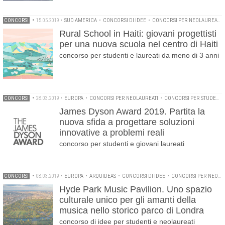
CONCORSI
•
15.05.2019
•
SUD AMERICA
•
CONCORSI DI IDEE
•
CONCORSI PER NEOLAUREATI
Rural School in Haiti: giovani progettisti
per una nuova scuola nel centro di Haiti
concorso per studenti e laureati da meno di 3 anni
CONCORSI
•
28.03.2019
•
EUROPA
•
CONCORSI PER NEOLAUREATI
•
CONCORSI PER STUDENTI
James Dyson Award 2019. Partita la
nuova sfida a progettare soluzioni
innovative a problemi reali
concorso per studenti e giovani laureati
CONCORSI
•
08.03.2019
•
EUROPA
•
ARQUIDEAS
•
CONCORSI DI IDEE
•
CONCORSI PER NEOLAUREATI
Hyde Park Music Pavilion. Uno spazio
culturale unico per gli amanti della
musica nello storico parco di Londra
concorso di idee per studenti e neolaureati