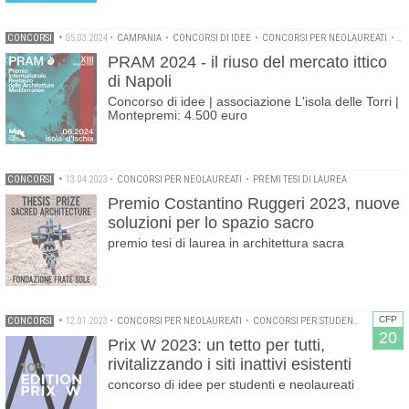
CONCORSI
•
05.03.2024
•
CAMPANIA
•
CONCORSI DI IDEE
•
CONCORSI PER NEOLAUREATI
•
CO
PRAM 2024 - il riuso del mercato ittico
di Napoli
Concorso di idee | associazione L'isola delle Torri |
Montepremi: 4.500 euro
CONCORSI
•
13.04.2023
•
CONCORSI PER NEOLAUREATI
•
PREMI TESI DI LAUREA
Premio Costantino Ruggeri 2023, nuove
soluzioni per lo spazio sacro
premio tesi di laurea in architettura sacra
CFP
CONCORSI
•
12.01.2023
•
CONCORSI PER NEOLAUREATI
•
CONCORSI PER STUDENTI
20
Prix W 2023: un tetto per tutti,
rivitalizzando i siti inattivi esistenti
concorso di idee per studenti e neolaureati