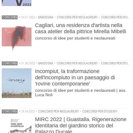
CONCORSI
•
04.01.2023
•
SARDEGNA
•
CONCORSI PER NEOLAUREATI
•
CONCORSI PER STUDENTI
Cagliari, una residenza d'artista nella
casa atelier della pittrice Mirella Mibelli
concorso di idee per studenti e neolaureati
CONCORSI
•
01.08.2022
•
SARDEGNA
•
CONCORSI PER NEOLAUREATI
•
CONCORSI PER STUDENTI
Incompiut, la traformazione
dell'incompiuto in un paesaggio di
'rovine contemporanee'
concorso di idee per studenti e neolaureati | ass.
Luca Noli
CONCORSI
•
29.04.2022
•
CONCORSI PER NEOLAUREATI
•
CONCORSI PER STUDENTI
MIRC 2022 | Guastalla. Rigenerazione
identitaria del giardino storico del
Palazzo Ducale