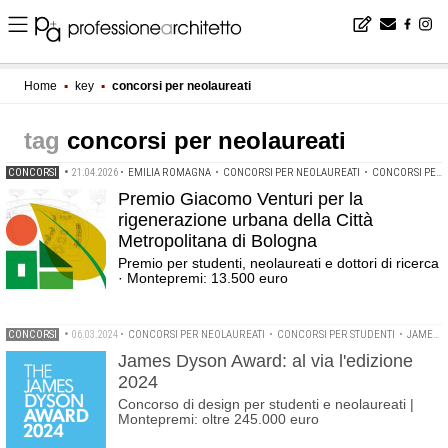
Home
▪
key
▪
concorsi per neolaureati
concorsi per neolaureati
CONCORSI
•
21.04.2026
•
EMILIA ROMAGNA
•
CONCORSI PER NEOLAUREATI
•
CONCORSI PER STUDENTI
Premio Giacomo Venturi per la
rigenerazione urbana della Città
Metropolitana di Bologna
Premio per studenti, neolaureati e dottori di ricerca
· Montepremi: 13.500 euro
CONCORSI
•
06.03.2024
•
CONCORSI PER NEOLAUREATI
•
CONCORSI PER STUDENTI
•
JAMES DYSON AWARD
James Dyson Award: al via l'edizione
2024
Concorso di design per studenti e neolaureati |
Montepremi: oltre 245.000 euro