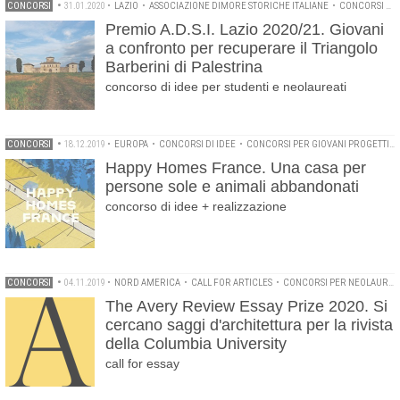
CONCORSI
•
31.01.2020
•
LAZIO
•
ASSOCIAZIONE DIMORE STORICHE ITALIANE
•
CONCORSI DI IDEE
Premio A.D.S.I. Lazio 2020/21. Giovani
a confronto per recuperare il Triangolo
Barberini di Palestrina
concorso di idee per studenti e neolaureati
CONCORSI
•
18.12.2019
•
EUROPA
•
CONCORSI DI IDEE
•
CONCORSI PER GIOVANI PROGETTISTI
Happy Homes France. Una casa per
persone sole e animali abbandonati
concorso di idee + realizzazione
CONCORSI
•
04.11.2019
•
NORD AMERICA
•
CALL FOR ARTICLES
•
CONCORSI PER NEOLAUREATI
The Avery Review Essay Prize 2020. Si
cercano saggi d'architettura per la rivista
della Columbia University
call for essay