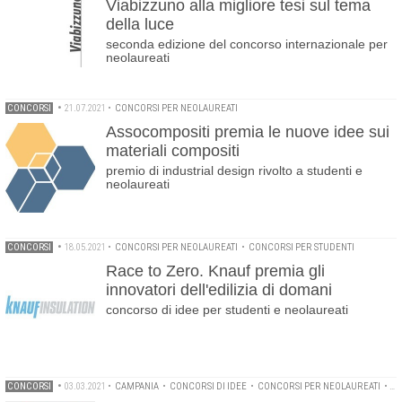
Viabizzuno alla migliore tesi sul tema
della luce
seconda edizione del concorso internazionale per
neolaureati
CONCORSI
•
21.07.2021
•
CONCORSI PER NEOLAUREATI
Assocompositi premia le nuove idee sui
materiali compositi
premio di industrial design rivolto a studenti e
neolaureati
CONCORSI
•
18.05.2021
•
CONCORSI PER NEOLAUREATI
•
CONCORSI PER STUDENTI
Race to Zero. Knauf premia gli
innovatori dell'edilizia di domani
concorso di idee per studenti e neolaureati
CONCORSI
•
03.03.2021
•
CAMPANIA
•
CONCORSI DI IDEE
•
CONCORSI PER NEOLAUREATI
•
CO