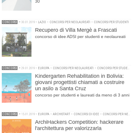
30
CONCORSI
•
30.01.2019
•
LAZIO
•
CONCORSI PER NEOLAUREATI
•
CONCORSI PER STUDENTI
Recupero di Villa Mergè a Frascati
concorso di idee ADSI per studenti e neolaureati
CONCORSI
•
29.01.2019
•
EUROPA
•
CONCORSI PER NEOLAUREATI
•
CONCORSI PER STUDENTI
Kindergarten Rehabilitation in Bolivia:
giovani progettisti chiamati a costruire
un asilo a Santa Cruz
concorso per studenti e laureati da meno di 3 anni
CONCORSI
•
15.01.2019
•
EUROPA
•
ARCHISTART
•
CONCORSI DI IDEE
•
CONCORSI PER NEOLAUREATI
ArchiHackers Competition: hackerare
l'architettura per valorizzarla