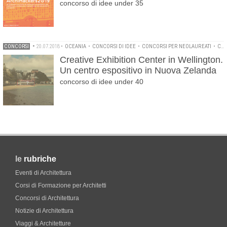
concorso di idee under 35
CONCORSI
•
20.07.2018
•
OCEANIA
•
CONCORSI DI IDEE
•
CONCORSI PER NEOLAUREATI
•
CONCORSI PER STUDENTI
Creative Exhibition Center in Wellington.
Un centro espositivo in Nuova Zelanda
concorso di idee under 40
le
rubriche
Eventi di Architettura
Corsi di Formazione per Architetti
Concorsi di Architettura
Notizie di Architettura
Viaggi & Architetture