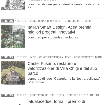
concorso di idee per studenti e neolaureati under
35
CONCORSI
•
06.04.2022
•
CONCORSI PER NEOLAUREATI
•
CONCORSI PER STUDENTI
Italian Smart Design. Acea premia i
migliori progetti innovativi
concorso per studenti e neolaureati
CONCORSI
•
08.03.2022
•
LAZIO
•
CONCORSI PER NEOLAUREATI
•
CONCORSI PER STUDENTI
Castel Fusano, restauro e
valorizzazione di Villa Chigi e del suo
parco
concorso di idee "Costruiamo la Nostra bellezza" -
IV edizione
CONCORSI
•
15.10.2021
•
CONCORSI DI LIGHTING DESIGN
•
CONCORSI PER NEOLAUREATI
•
VI
latualucedue, torna il premio di