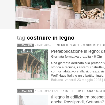
formazione
formazione
formazione
Prefabbricazione in legno: dal progetto al cantiere .Gio
Il legno in edilizia tra prospettive costruttive e casi st
Be-WoodEN: 13 webinar gratuiti per progettare con il leg
costruire in legno
Ramstad .Convegno organizzato da OAR con ARCA · 
Genova
FORMAZIONE
•
15.05.2025
•
TRENTINO ALTO-ADIGE
•
COSTRUIRE IN LE
Prefabbricazione in legno: da
Giornata formativa gratuita · 6 Cfp
Una giornata dedicata alla prefabbri
storica e tecnica, i sistemi costruttivi
comfort abitativo e alla sicurezza sis
Wolf Haus Italia e un dibattito finale.
Bolzano, venerdì 23 maggio 2025 | 
FORMAZIONE
•
24.03.2025
•
LAZIO
•
ARCHITETTURA E LEGNO
•
COSTRU
Il legno in edilizia tra prospet
anche Rossiprodi, Settanta7