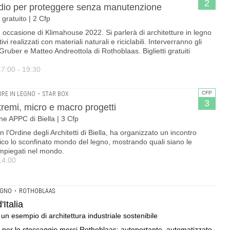
2
tudio per proteggere senza manutenzione
gratuito | 2 Cfp
 occasione di Klimahouse 2022. Si parlerà di architetture in legno
vi realizzati con materiali naturali e riciclabili. Interverranno gli
Gruber e Matteo Andreottola di Rothoblaas. Biglietti gratuiti
17:00 - 19:30
CFP
IRE IN LEGNO
•
STAR BOX
3
stremi, micro e macro progetti
ne APPC di Biella | 3 Cfp
 l'Ordine degli Architetti di Biella, ha organizzato un incontro
ico lo sconfinato mondo del legno, mostrando quali siano le
 impiegati nel mondo.
14.00
EGNO
•
ROTHOBLAAS
Italia
 un esempio di architettura industriale sostenibile
 per lo stoccaggio merci Rothoblaas: autoportante, automatizzato