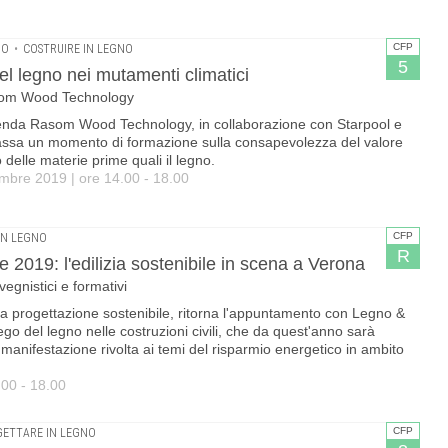
CFP
NO
•
COSTRUIRE IN LEGNO
5
del legno nei mutamenti climatici
asom Wood Technology
zienda Rasom Wood Technology, in collaborazione con Starpool e
assa un momento di formazione sulla consapevolezza del valore
o delle materie prime quali il legno.
mbre 2019 | ore 14.00 - 18.00
CFP
IN LEGNO
R
 2019: l'edilizia sostenibile in scena a Verona
egnistici e formativi
ulla progettazione sostenibile, ritorna l'appuntamento con Legno &
iego del legno nelle costruzioni civili, che da quest'anno sarà
manifestazione rivolta ai temi del risparmio energetico in ambito
.00 - 18.00
CFP
ETTARE IN LEGNO