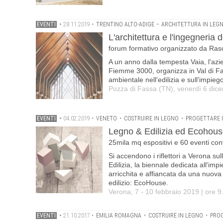
EVENTI
•
28.11.2019
•
TRENTINO ALTO-ADIGE
•
ARCHITETTURA IN LEG
L'architettura e l'ingegneria 
forum formativo organizzato da R
A un anno dalla tempesta Vaia, l'a
Fiemme 3000, organizza in Val di F
ambientale nell'edilizia e sull'impieg
Pozza di Fassa (TN), venerdì 6 dice
EVENTI
•
04.02.2019
•
VENETO
•
COSTRUIRE IN LEGNO
•
PROGETTARE 
Legno & Edilizia ed Ecohouse
25mila mq espositivi e 60 eventi conv
Si accendono i riflettori a Verona s
Edilizia, la biennale dedicata all'imp
arricchita e affiancata da una nuova 
edilizio: EcoHouse.
Verona, 7 - 10 febbraio 2019 | ore 9
EVENTI
•
21.10.2017
•
EMILIA ROMAGNA
•
COSTRUIRE IN LEGNO
•
PROG