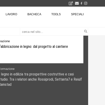
Il museo città: a Bruxelles apre Kanal - Centre Pompidou dedicato all'arte e all'architettura - Yves Goldstein, Dg: «Il museo è tutto perché l'arte è la forza di emancipazione più straordinaria e l'architettura si occupa di costruire il futuro delle città, ma può essere niente se non è anche riflessione sul futuro dell'umanità»
LAVORO
BACHECA
TOOLS
SPECIALI
Tashkent modernista è sito Unesco: dieci architetture nella World Heritage List - Dietro l'iscrizione, il lavoro del Polo di Mantova del Politecnico di Milano con lo studio GRACE
Formazione
Prefabbricazione in legno: dal progetto al cantiere
mazione
egno in edilizia tra prospettive costruttive e casi
io. Tra i relatori anche Rossiprodi, Settanta7 e Reiulf
stad