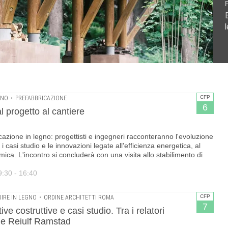
rnata formativa gratuita · 6 Cfp
udio. Tra i relatori anche Rossiprodi, Settanta7 e Reiulf
no .Ciclo di seminari tecnici dell'Università degli Studi di
7 Cfp
CFP
GNO
•
PREFABBRICAZIONE
6
l progetto al cantiere
cazione in legno: progettisti e ingegneri racconteranno l'evoluzione
, i casi studio e le innovazioni legate all'efficienza energetica, al
mica. L'incontro si concluderà con una visita allo stabilimento di
9:30 - 16:40
CFP
IRE IN LEGNO
•
ORDINE ARCHITETTI ROMA
7
tive costruttive e casi studio. Tra i relatori
 e Reiulf Ramstad