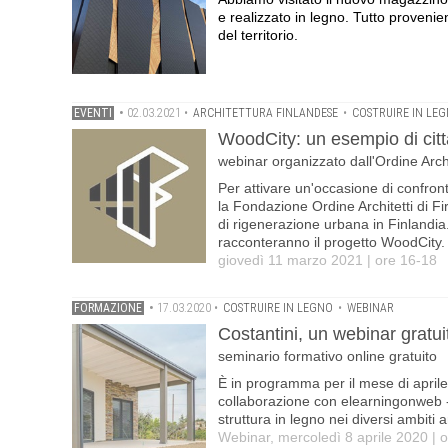
e realizzato in legno. Tutto proveni
del territorio.
EVENTI
•
02.03.2021
•
ARCHITETTURA FINLANDESE
•
COSTRUIRE IN LE
WoodCity: un esempio di città
webinar organizzato dall'Ordine Arch
Per attivare un'occasione di confront
la Fondazione Ordine Architetti di Fi
di rigenerazione urbana in Finlandia
racconteranno il progetto WoodCity.
giovedì 11 marzo 2021 | ore 16-18
FORMAZIONE
•
17.03.2020
•
COSTRUIRE IN LEGNO
•
WEBINAR
Costantini, un webinar gratuit
seminario formativo online gratuito
È in programma per il mese di aprile
collaborazione con elearningonweb - 
struttura in legno nei diversi ambiti 
Webinar, mercoledì 8 aprile 2020 | o