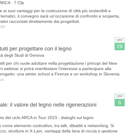
ARCA · 7 Cfp
 ai suoi vantaggi per la costruzione di città più sostenibili e
 tematici, il convegno sarà un'occasione di confronto e scoperta,
tivi raccontati direttamente dai progettisti.
.00
CFP
29
ti per progettare con il legno
ità degli Studi di Genova
utili per chi vuole adottare nella progettazione i principi del New
 webinar si potrà manifestare l'interesse a partecipare alla
 progetto: una winter school a Firenze e un workshop in Slovenia.
va
CFP
6
uale: il valore del legno nelle rigenerazioni
o del ciclo ARCA in Tour 2023 - dialoghi sul legno
 come elemento costruttivo, tra talk, dibattiti e networking. Si
cco, strutture in X-Lam, vantaggi della lana di roccia e gestione