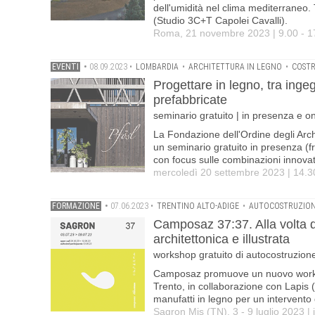
dell'umidità nel clima mediterraneo. 
(Studio 3C+T Capolei Cavalli).
Roma, 21 novembre 2023 | 9.00 - 1
EVENTI
•
08.09.2023
•
LOMBARDIA
•
ARCHITETTURA IN LEGNO
•
COSTR
Progettare in legno, tra inge
prefabbricate
seminario gratuito | in presenza e o
La Fondazione dell'Ordine degli Archi
un seminario gratuito in presenza (fr
con focus sulle combinazioni innovativ
mercoledì 20 settembre 2023 | 14.3
FORMAZIONE
•
07.06.2023
•
TRENTINO ALTO-ADIGE
•
AUTOCOSTRUZIO
Camposaz 37:37. Alla volta 
architettonica e illustrata
workshop gratuito di autocostruzio
Camposaz promuove un nuovo worksho
Trento, in collaborazione con Lapis (
manufatti in legno per un intervento d
Sagron Mis (TN), 3 - 9 luglio 2023 | i