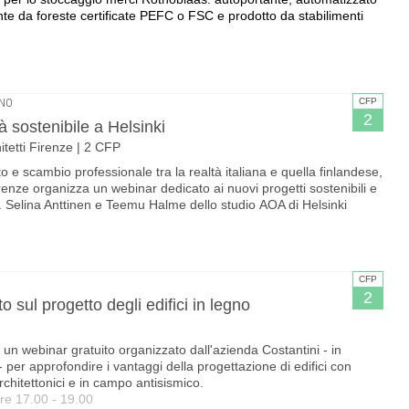
ente da foreste certificate PEFC o FSC e prodotto da stabilimenti
CFP
GNO
2
 sostenibile a Helsinki
itetti Firenze | 2 CFP
o e scambio professionale tra la realtà italiana e quella finlandese,
renze organizza un webinar dedicato ai nuovi progetti sostenibili e
. Selina Anttinen e Teemu Halme dello studio AOA di Helsinki
CFP
2
o sul progetto degli edifici in legno
 un webinar gratuito organizzato dall'azienda Costantini - in
per approfondire i vantaggi della progettazione di edifici con
architettonici e in campo antisismico.
re 17.00 - 19.00