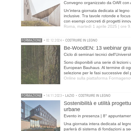
Convegno organizzato da OAR con 
Un'intera giornata dedicata al legno e
inclusive. Tra tavole rotonde e focus
con esempi concreti di progetti innova
Roma, martedì 1 aprile 2025 | ore 9
FORMAZIONE
•
02.12.2024
•
COSTRUIRE IN LEGNO
Be-WoodEN: 13 webinar gratui
Ciclo di seminari tecnici dell'Univers
Sono disponibili una serie di lezioni 
European Bauhaus. Al termine di ogni
selezione per le fasi successive del
Online sulla piattaforma Formageno
FORMAZIONE
•
14.11.2023
•
LAZIO
•
COSTRUIRE IN LEGNO
Sostenibilità e utilità progett
urbane
Evento in presenza | 8° appuntament
Una giornata intera dedicata al legno
parlerà di sistema di fondazioni a se