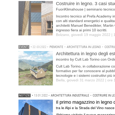
Costruire in legno. 3 casi s
FuoriKlimahouse | seminario tecnico 
Incontro tecnico al Prefa Academy in
con alti standard energetici e qualitati
architetti Manuel Benedikter, Martin 
ingresso fiera ai primi 10 iscritti.
Bolzano, giovedì 19 maggio 2022 | 
EVENTI
•
22.03.2022
•
PIEMONTE
•
ARCHITETTURA IN LEGNO
•
COSTRU
Architettura in legno degli e
incontro by Cult Lab Torino con Ordi
Cult Lab Torino, in collaborazione con
formativo per far conoscere al pubbl
tecnologie e i sistemi costruttivi più
Biella, giovedì 31 marzo 2022 | ore 
NOTIZIE
•
13.01.2022
•
ARCHITETTURA INDUSTRIALE
•
COSTRUIRE IN L
Il primo magazzino in legno d'
tra le Alpi e la Strada del Vino nasce
Abbiamo visitato il nuovo magazzino