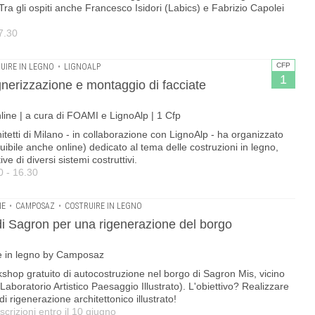
Tra gli ospiti anche Francesco Isidori (Labics) e Fabrizio Capolei
7.30
CFP
UIRE IN LEGNO
•
LIGNOALP
1
gnerizzazione e montaggio di facciate
nline | a cura di FOAMI e LignoAlp | 1 Cfp
tetti di Milano - in collaborazione con LignoAlp - ha organizzato
uibile anche online) dedicato al tema delle costruzioni in legno,
e di diversi sistemi costruttivi.
0 - 16.30
NE
•
CAMPOSAZ
•
COSTRUIRE IN LEGNO
di Sagron per una rigenerazione del borgo
ne in legno by Camposaz
p gratuito di autocostruzione nel borgo di Sagron Mis, vicino
Laboratorio Artistico Paesaggio Illustrato). L'obiettivo? Realizzare
i rigenerazione architettonico illustrato!
scrizioni entro il 10 giugno