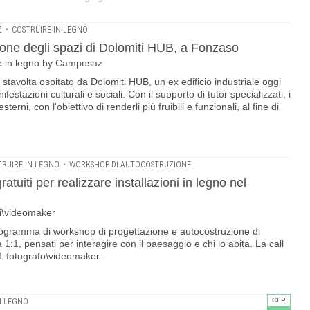
Z
•
COSTRUIRE IN LEGNO
ne degli spazi di Dolomiti HUB, a Fonzaso
ne in legno by Camposaz
avolta ospitato da Dolomiti HUB, un ex edificio industriale oggi
estazioni culturali e sociali. Con il supporto di tutor specializzati, i
erni, con l'obiettivo di renderli più fruibili e funzionali, al fine di
TRUIRE IN LEGNO
•
WORKSHOP DI AUTOCOSTRUZIONE
iti per realizzare installazioni in legno nel
afi\videomaker
rogramma di workshop di progettazione e autocostruzione di
a 1:1, pensati per interagire con il paesaggio e chi lo abita. La call
 1 fotografo\videomaker.
CFP
N LEGNO