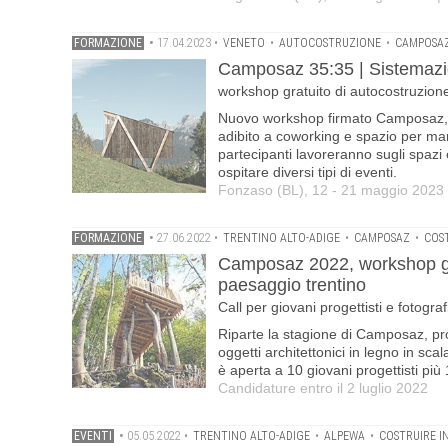
FORMAZIONE
•
17.04.2023
•
VENETO
•
AUTOCOSTRUZIONE
•
CAMPOSA
Camposaz 35:35 | Sistemazio
workshop gratuito di autocostruzio
Nuovo workshop firmato Camposaz, st
adibito a coworking e spazio per manif
partecipanti lavoreranno sugli spazi est
ospitare diversi tipi di eventi.
Fonzaso (BL), 12 - 21 maggio 2023
FORMAZIONE
•
27.06.2022
•
TRENTINO ALTO-ADIGE
•
CAMPOSAZ
•
COS
Camposaz 2022, workshop gratu
paesaggio trentino
Call per giovani progettisti e fotogr
Riparte la stagione di Camposaz, p
oggetti architettonici in legno in scal
è aperta a 10 giovani progettisti più
Candidature entro il 2 luglio 2022
EVENTI
•
05.05.2022
•
TRENTINO ALTO-ADIGE
•
ALPEWA
•
COSTRUIRE I