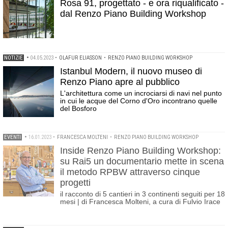
Rosa 91, progettato - e ora riqualificato -
dal Renzo Piano Building Workshop
NOTIZIE
•
04.05.2023
•
OLAFUR ELIASSON
•
RENZO PIANO BUILDING WORKSHOP
Istanbul Modern, il nuovo museo di
Renzo Piano apre al pubblico
L'architettura come un incrociarsi di navi nel punto
in cui le acque del Corno d'Oro incontrano quelle
del Bosforo
EVENTI
•
16.01.2023
•
FRANCESCA MOLTENI
•
RENZO PIANO BUILDING WORKSHOP
Inside Renzo Piano Building Workshop:
su Rai5 un documentario mette in scena
il metodo RPBW attraverso cinque
progetti
il racconto di 5 cantieri in 3 continenti seguiti per 18
mesi | di Francesca Molteni, a cura di Fulvio Irace