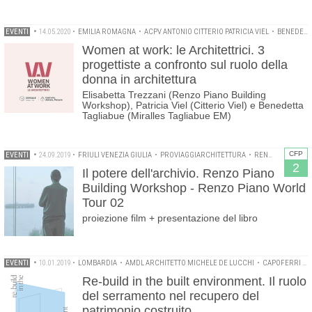
EVENTI
•
14.05.2020
•
EMILIA ROMAGNA
•
ACPV ANTONIO CITTERIO PATRICIA VIEL
•
BENEDETTA TAGLIABUE
Women at work: le Architettrici. 3
progettiste a confronto sul ruolo della
donna in architettura
Elisabetta Trezzani (Renzo Piano Building
Workshop), Patricia Viel (Citterio Viel) e Benedetta
Tagliabue (Miralles Tagliabue EM)
CFP
EVENTI
•
24.09.2019
•
FRIULI VENEZIA GIULIA
•
PROVIAGGIARCHITETTURA
•
RENZO PIANO BUILDING WORKSHOP
2
Il potere dell'archivio. Renzo Piano
Building Workshop - Renzo Piano World
Tour 02
proiezione film + presentazione del libro
EVENTI
•
10.01.2019
•
LOMBARDIA
•
AMDL ARCHITETTO MICHELE DE LUCCHI
•
CAPOFERRI SERRAMENTI
Re-build in the built environment. Il ruolo
del serramento nel recupero del
patrimonio costruito