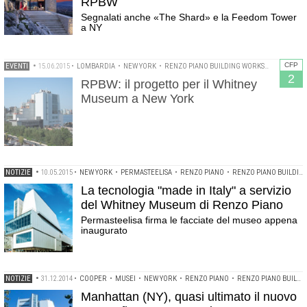
RPBW
Segnalati anche «The Shard» e la Feedom Tower
a NY
CFP
EVENTI
•
15.06.2015
•
LOMBARDIA
•
NEW YORK
•
RENZO PIANO BUILDING WORKSHOP
•
WHITN
2
RPBW: il progetto per il Whitney
Museum a New York
NOTIZIE
•
10.05.2015
•
NEW YORK
•
PERMASTEELISA
•
RENZO PIANO
•
RENZO PIANO BUILDING WORKSHOP
La tecnologia "made in Italy" a servizio
del Whitney Museum di Renzo Piano
Permasteelisa firma le facciate del museo appena
inaugurato
NOTIZIE
•
31.12.2014
•
COOPER
•
MUSEI
•
NEW YORK
•
RENZO PIANO
•
RENZO PIANO BUILDING WORKSHOP
Manhattan (NY), quasi ultimato il nuovo