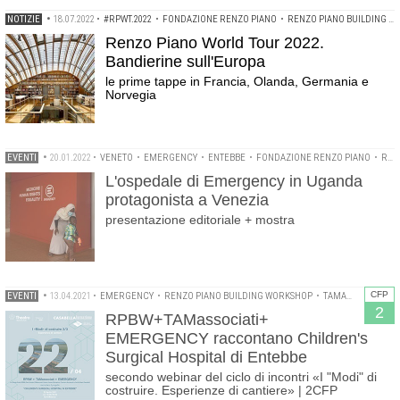
NOTIZIE
•
18.07.2022
•
#RPWT.2022
•
FONDAZIONE RENZO PIANO
•
RENZO PIANO BUILDING WORKSHOP
Renzo Piano World Tour 2022.
Bandierine sull'Europa
le prime tappe in Francia, Olanda, Germania e
Norvegia
EVENTI
•
20.01.2022
•
VENETO
•
EMERGENCY
•
ENTEBBE
•
FONDAZIONE RENZO PIANO
•
RENZO PIANO BUILDING WORKSHOP
L'ospedale di Emergency in Uganda
protagonista a Venezia
presentazione editoriale + mostra
CFP
EVENTI
•
13.04.2021
•
EMERGENCY
•
RENZO PIANO BUILDING WORKSHOP
•
TAMASSOCIATI
2
RPBW+TAMassociati+
EMERGENCY raccontano Children's
Surgical Hospital di Entebbe
secondo webinar del ciclo di incontri «I "Modi" di
costruire. Esperienze di cantiere» | 2CFP