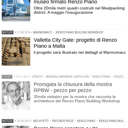
museo firmato Renzo Piano
Oltre 20mila metri quadri costruiti nel Meatpacking
district. A maggio l'inaugurazione
NOTIZIE
•
27.08.2014
•
MARMOMACC
•
RENZO PIANO BUILDING WORKSHOP
Valletta City Gate: progetto di Renzo
Piano a Malta
il progetto sarà illustrato nei dettagli al Marmomacc
EVENTI
•
25.07.2014
•
VENETO
•
BIENNALE BARBARA CAPPOCHIN
•
RENZO PIANO
•
RENZO PIANO BUILDING WORKSHOP
Prorogata la chiusura della mostra
RPBW - pezzo per pezzo
35mila visitatori per la mostra che racconta le
architetture del Renzo Piano Building Workshop
NOTIZIE
•
30.08.2013
•
ARCHITETTI
•
PRITZKER PRIZE
•
RENZO PIANO
•
RENZO PIANO BUILDING WORKSHOP