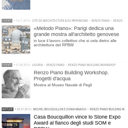
EVENTI
•
16.11.2015
•
CITE DE L'ARCHITECTURE & DU PATRIMOINE
•
RENZO PIANO
•
RENZO PIANO BUILDING WORKSHOP
«Metodo Piano»: Parigi dedica una
grande mostra all'architetto genovese
in luce il lavoro collettivo che si cela dietro alle
architetture del RPBW
EVENTI
•
21.09.2015
•
LIGURIA
•
RENZO PIANO
•
RENZO PIANO BUILDING WORKSHOP
Renzo Piano Building Workshop.
Progetti d'acqua
Mostra al Museo Navale di Pegli
NOTIZIE
•
09.07.2015
•
MICHEL BOUCQUILLON E DONIA MAAOUI
•
RENZO PIANO BUILDING WORKSHOP
Casa Boucquillon vince lo Stone Expo
Award al fianco degli studi SOM e