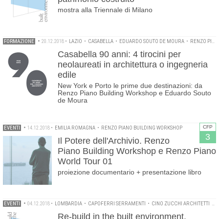
mostra alla Triennale di Milano
FORMAZIONE
•
20.12.2018
•
LAZIO
•
CASABELLA
•
EDUARDO SOUTO DE MOURA
•
RENZO PIANO BUILDING WORKSHOP
Casabella 90 anni: 4 tirocini per
neolaureati in architettura o ingegneria
edile
New York e Porto le prime due destinazioni: da
Renzo Piano Building Workshop e Eduardo Souto
de Moura
CFP
EVENTI
•
14.12.2018
•
EMILIA ROMAGNA
•
RENZO PIANO BUILDING WORKSHOP
3
Il Potere dell'Archivio. Renzo
Piano Building Workshop e Renzo Piano
World Tour 01
proiezione documentario + presentazione libro
EVENTI
•
04.12.2018
•
LOMBARDIA
•
CAPOFERRI SERRAMENTI
•
CINO ZUCCHI ARCHITETTI
•
M
Re-build in the built environment.