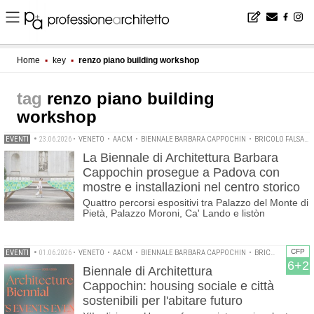
Home
▪
key
▪
renzo piano building workshop
renzo piano building
workshop
EVENTI
•
23.06.2026
•
VENETO
•
AACM
•
BIENNALE BARBARA CAPPOCHIN
•
BRICOLO FALSARELLA
La Biennale di Architettura Barbara
Cappochin prosegue a Padova con
mostre e installazioni nel centro storico
Quattro percorsi espositivi tra Palazzo del Monte di
Pietà, Palazzo Moroni, Ca' Lando e listòn
CFP
EVENTI
•
01.06.2026
•
VENETO
•
AACM
•
BIENNALE BARBARA CAPPOCHIN
•
BRICOLO FALSARELLA
6+2
Biennale di Architettura
Cappochin: housing sociale e città
sostenibili per l'abitare futuro