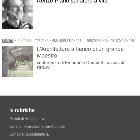
Renzo Piano senatore a vita
EVENTI
•
19.07.2013
•
TOSCANA
•
EMANUELE DONADEL
•
RENZO PIANO
•
RENZO PIANO BUILDING WORKSHOP
L'Architettura a fianco di un grande
Maestro
conferenza di Emanuele Donadel - associato
RPBW
le
rubriche
Eventi di Architettura
Corsi di Formazione per Architetti
Concorsi di Architettura