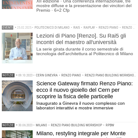
XII edizione · Una conferenza internazionale, tre
mostre diffuse e la presentazione dei vincitori del
Premio · 6+2 Cfp
EVENTI
•
25.02.2025
•
POLITECNICO DI MILANO
•
RAI5
•
RAIPLAY
•
RENZO PIANO
•
RENZO PIANO BUILDING WORKSHOP
Lezioni di Piano [Renzo]. Su Rai5 gli
incontri del maestro all'università
La serie girata durante il corso semestrale di
tecnologia dell'architettura al Politecnico di Milano
NOTIZIE
•
09.10.2023
•
CERN GINEVRA
•
RENZO PIANO
•
RENZO PIANO BUILDING WORKSHOP
Science Gateway firmato Renzo Piano:
ecco il nuovo gioiello del Cern per
scoprire la fisica delle particelle
Inaugurato a Ginevra il nuovo complesso con
laboratori interattivi e mostre immersive
NOTIZIE
•
30.06.2023
•
MILANO
•
RENZO PIANO BUILDING WORKSHOP
•
RPBW
Milano, restyling integrale per Monte