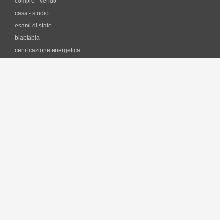
compro - vendo
casa - studio
esami di stato
blablabla
certificazione energetica
professione e fisco
i
software
forum CAD
lezioni di AutoCAD on-line
librerie dei simboli
Software gratuiti per architetti
Software per il Risparmio Energetico
il
lavoro
Concorsi pubblici per Architetti, Ingegneri
Borse di studio, assegni di ricerca, incarichi
Elenchi professionisti per affidamenti d'incarico
Gare per affidamenti d'incarico