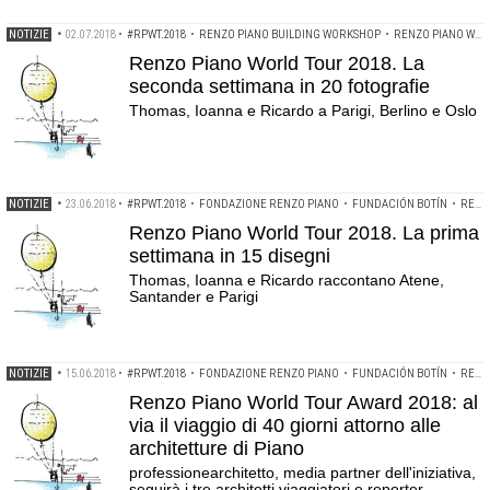
NOTIZIE
•
02.07.2018
•
#RPWT.2018
•
RENZO PIANO BUILDING WORKSHOP
•
RENZO PIANO WORLD TOUR 2018
Renzo Piano World Tour 2018. La
seconda settimana in 20 fotografie
Thomas, Ioanna e Ricardo a Parigi, Berlino e Oslo
NOTIZIE
•
23.06.2018
•
#RPWT.2018
•
FONDAZIONE RENZO PIANO
•
FUNDACIÓN BOTÍN
•
RENZO PIANO
Renzo Piano World Tour 2018. La prima
settimana in 15 disegni
Thomas, Ioanna e Ricardo raccontano Atene,
Santander e Parigi
NOTIZIE
•
15.06.2018
•
#RPWT.2018
•
FONDAZIONE RENZO PIANO
•
FUNDACIÓN BOTÍN
•
RENZO PIANO
Renzo Piano World Tour Award 2018: al
via il viaggio di 40 giorni attorno alle
architetture di Piano
professionearchitetto, media partner dell'iniziativa,
seguirà i tre architetti viaggiatori e reporter