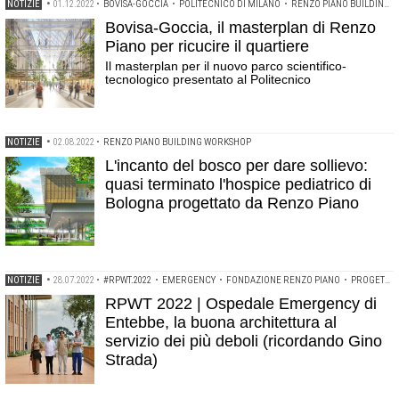
NOTIZIE
•
01.12.2022
•
BOVISA-GOCCIA
•
POLITECNICO DI MILANO
•
RENZO PIANO BUILDING WORKSHOP
Bovisa-Goccia, il masterplan di Renzo
Piano per ricucire il quartiere
Il masterplan per il nuovo parco scientifico-
tecnologico presentato al Politecnico
NOTIZIE
•
02.08.2022
•
RENZO PIANO BUILDING WORKSHOP
L'incanto del bosco per dare sollievo:
quasi terminato l'hospice pediatrico di
Bologna progettato da Renzo Piano
NOTIZIE
•
28.07.2022
•
#RPWT.2022
•
EMERGENCY
•
FONDAZIONE RENZO PIANO
•
PROGETTARE IN AFRICA
RPWT 2022 | Ospedale Emergency di
Entebbe, la buona architettura al
servizio dei più deboli (ricordando Gino
Strada)