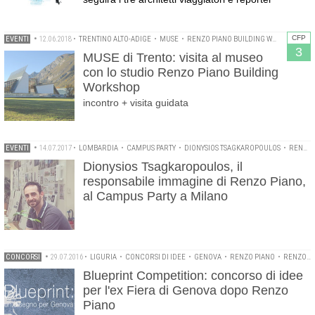
CFP
EVENTI
•
12.06.2018
•
TRENTINO ALTO-ADIGE
•
MUSE
•
RENZO PIANO BUILDING WORKSHOP
3
MUSE di Trento: visita al museo
con lo studio Renzo Piano Building
Workshop
incontro + visita guidata
EVENTI
•
14.07.2017
•
LOMBARDIA
•
CAMPUS PARTY
•
DIONYSIOS TSAGKAROPOULOS
•
RENDERING
Dionysios Tsagkaropoulos, il
responsabile immagine di Renzo Piano,
al Campus Party a Milano
CONCORSI
•
29.07.2016
•
LIGURIA
•
CONCORSI DI IDEE
•
GENOVA
•
RENZO PIANO
•
RENZO PIANO BUILDING WORKSHOP
Blueprint Competition: concorso di idee
per l'ex Fiera di Genova dopo Renzo
Piano