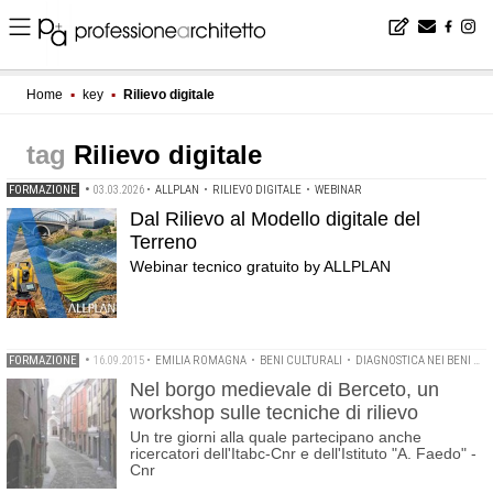
Home
▪
key
▪
Rilievo digitale
Rilievo digitale
FORMAZIONE
•
03.03.2026
•
ALLPLAN
•
RILIEVO DIGITALE
•
WEBINAR
Dal Rilievo al Modello digitale del
Terreno
Webinar tecnico gratuito by ALLPLAN
FORMAZIONE
•
16.09.2015
•
EMILIA ROMAGNA
•
BENI CULTURALI
•
DIAGNOSTICA NEI BENI CULTURALI
Nel borgo medievale di Berceto, un
workshop sulle tecniche di rilievo
Un tre giorni alla quale partecipano anche
ricercatori dell'Itabc-Cnr e dell'Istituto "A. Faedo" -
Cnr