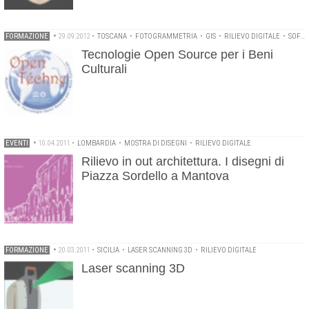
FORMAZIONE
•
29.09.2012
•
TOSCANA
•
FOTOGRAMMETRIA
•
GIS
•
RILIEVO DIGITALE
•
SOFTWARE OPEN SOURCE
Tecnologie Open Source per i Beni
Culturali
EVENTI
•
10.04.2011
•
LOMBARDIA
•
MOSTRA DI DISEGNI
•
RILIEVO DIGITALE
Rilievo in out architettura. I disegni di
Piazza Sordello a Mantova
FORMAZIONE
•
20.03.2011
•
SICILIA
•
LASER SCANNING 3D
•
RILIEVO DIGITALE
Laser scanning 3D