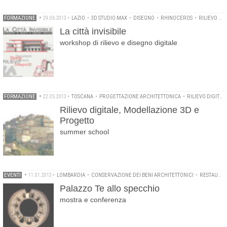
FORMAZIONE
•
29.06.2013
•
LAZIO
•
3D STUDIO MAX
•
DISEGNO
•
RHINOCEROS
•
RILIEVO DIGITALE
La città invisibile
workshop di rilievo e disegno digitale
FORMAZIONE
•
22.05.2013
•
TOSCANA
•
PROGETTAZIONE ARCHITETTONICA
•
RILIEVO DIGITALE
Rilievo digitale, Modellazione 3D e
Progetto
summer school
EVENTI
•
11.01.2013
•
LOMBARDIA
•
CONSERVAZIONE DEI BENI ARCHITETTONICI
•
RESTAURO
Palazzo Te allo specchio
mostra e conferenza