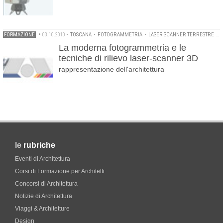
FORMAZIONE
•
03.10.2010
•
TOSCANA
•
FOTOGRAMMETRIA
•
LASER SCANNER TERRESTRE
•
R
La moderna fotogrammetria e le
tecniche di rilievo laser-scanner 3D
rappresentazione dell'architettura
le
rubriche
Eventi di Architettura
Corsi di Formazione per Architetti
Concorsi di Architettura
Notizie di Architettura
Viaggi & Architetture
Design