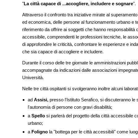
Soprintendenza speciale
"
La città capace di ...accogliere, includere e sognare
".
Attraverso il confronto tra iniziative mirate al superamento d
NOTIZIE
ed economica, delle persone al funzionamento urbano e territ
Tashkent modernista è sito Une
architetture nella World Heritag
riferimento da offrire ai soggetti che hanno responsabilità d
accessibile, comprendenti le professioni tecniche, le asso
CONCORSI
di approfondire le criticità, confrontare le esperienze e i
La ricarica dei profumi domesti
prodotto innovativo di design
che sia capace di accogliere e includere.
Durante il corso delle tre giornate le amministrazioni pubbli
accompagnate da indicazioni dalle associazioni impegnate su
Università.
Nelle tre città ospitanti si svolgeranno inoltre alcuni laborato
ad
Assisi,
presso l'Istituto Serafico, si discuteranno le 
l'autonomia di persone con gravi disabilità;
a
Spello
si parlerà del progetto della città accessibile 
urbano;
a
Foligno
la "bottega per le città accessibili" come luog