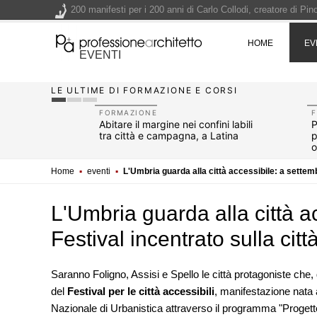
200 manifesti per i 200 anni di Carlo Collodi, creatore di 
La ricarica dei profumi domestici in un prodotto innovativo d
HOME
EV
Il lungomare di Nicotera si tinge di giallo: Fabrizio Ciappina
EVENTI
Il decreto infrastrutture è legge, le novità dall'anticipazion
LE ULTIME DI FORMAZIONE E CORSI
Un nuovo volto per il lungomare di Villammare - Concorso d
FORMAZIONE
i Cassio:
Abitare il margine nei confini labili
P
ne della
tra città e campagna, a Latina
p
o
Home
▪
eventi
▪
L'Umbria guarda alla città accessibile: a settembr
L'Umbria guarda alla città ac
Festival incentrato sulla citt
Saranno Foligno, Assisi e Spello le città protagoniste che,
del
Festival per le città accessibili
UP-TO-DATE
, manifestazione nata 
Il decreto infrastrutture è legge
Nazionale di Urbanistica attraverso il programma "Progetto 
dall'anticipazione del prezzo al