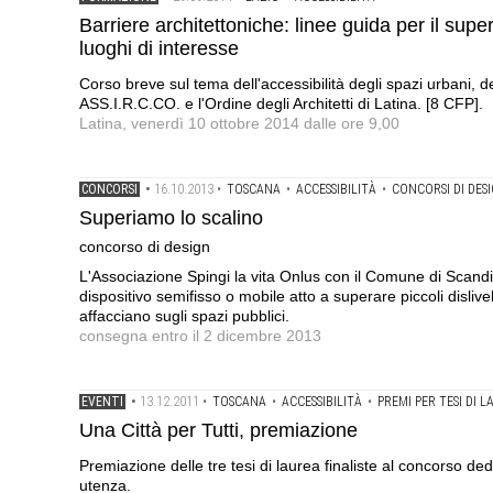
Barriere architettoniche: linee guida per il supe
luoghi di interesse
Corso breve sul tema dell'accessibilità degli spazi urbani, d
ASS.I.R.C.CO. e l'Ordine degli Architetti di Latina. [8 CFP].
Latina, venerdì 10 ottobre 2014 dalle ore 9,00
16.10.2013
CONCORSI
•
•
TOSCANA
•
ACCESSIBILITÀ
•
CONCORSI DI DES
Superiamo lo scalino
concorso di design
L'Associazione Spingi la vita Onlus con il Comune di Scand
dispositivo semifisso o mobile atto a superare piccoli dislivel
affacciano sugli spazi pubblici.
consegna entro il 2 dicembre 2013
13.12.2011
EVENTI
•
•
TOSCANA
•
ACCESSIBILITÀ
•
PREMI PER TESI DI 
Una Città per Tutti, premiazione
Premiazione delle tre tesi di laurea finaliste al concorso dedi
utenza.