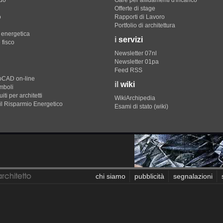
do
Gare per affidamenti d'incarico
Offerte di stage
o
Rapporti di Lavoro
Portfolio di architettura
e energetica
i
servizi
 fisco
Newsletter 07nl
Newsletter 01pa
Feed RSS
toCAD on-line
il
wiki
imboli
iti per architetti
WikiArchipedia
il Risparmio Energetico
Esami di stato (wiki)
chi siamo
pubblicità
segnalazioni
Eccetto dove diversamente specificato, i contenuti di questo 
professioneArchitetto non è collegato ai siti