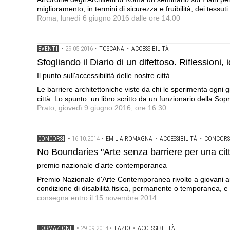
miglioramento, in termini di sicurezza e fruibilità, dei tessuti
Roma, lunedì 6 giugno 2016 dalle ore 14.00
29.05.2016
EVENTI
•
•
TOSCANA
•
ACCESSIBILITÀ
Sfogliando il Diario di un difettoso. Riflessioni,
Il punto sull'accessibilità delle nostre città
Le barriere architettoniche viste da chi le sperimenta ogni gio
città. Lo spunto: un libro scritto da un funzionario della Sop
Prato, giovedì 9 giugno 2016, ore 16.30
16.10.2014
CONCORSI
•
•
EMILIA ROMAGNA
•
ACCESSIBILITÀ
•
CONCORSI
No Boundaries "Arte senza barriere per una cit
premio nazionale d'arte contemporanea
Premio Nazionale d'Arte Contemporanea rivolto a giovani artis
condizione di disabilità fisica, permanente o temporanea, e l
consegna entro il 15 novembre 2014
29.09.2014
FORMAZIONE
•
•
LAZIO
•
ACCESSIBILITÀ