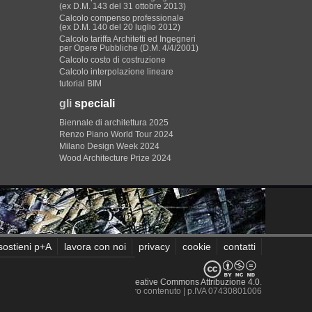
(ex D.M. 143 del 31 ottobre 2013)
Calcolo compenso professionale
(ex D.M. 140 del 20 luglio 2012)
Calcolo tariffa Architetti ed Ingegneri
per Opere Pubbliche (D.M. 4/4/2001)
Calcolo costo di costruzione
Calcolo interpolazione lineare
tutorial BIM
gli
speciali
Biennale di architettura 2025
Renzo Piano World Tour 2024
Milano Design Week 2024
Wood Architecture Prize 2024
sostieni p+A
lavora con noi
privacy
cookie
contatti
sito sono rilasciati sotto
Licenza Creative Commons Attribuzione 4.0
.
 recensiti e non è responsabile del loro contenuto
| p.IVA 07430801006