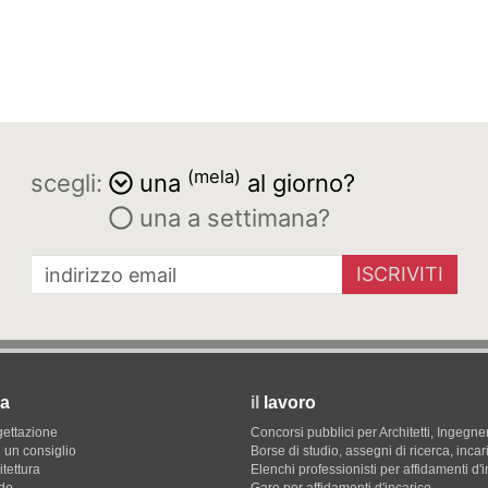
(mela)
scegli:
una
al giorno?
una a settimana?
ISCRIVITI
a
il
lavoro
gettazione
Concorsi pubblici per Architetti, Ingegner
 un consiglio
Borse di studio, assegni di ricerca, incar
itettura
Elenchi professionisti per affidamenti d'