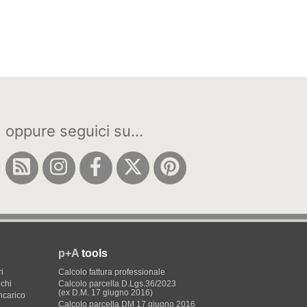
oppure seguici su...
p+A
tools
i
Calcolo fattura professionale
ichi
Calcolo parcella D.Lgs.36/2023
(ex D.M. 17 giugno 2016)
incarico
Calcolo parcella DM 17 giugno 2016