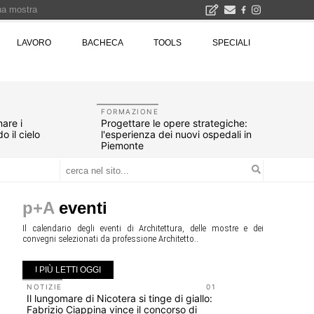
una mostra
00 euro
LAVORO
BACHECA
TOOLS
SPECIALI
Città Osmotiche: la rigenerazione urbana attraverso suoli permeabili, gestione dell'acqua e resilienza climatica - Gli eventi INBAR al Centro Congressi La Nuvola · Ingresso gratuito
FORMAZIONE
are i
Progettare le opere strategiche:
o il cielo
l'esperienza dei nuovi ospedali in
Piemonte
p+A
eventi
Il calendario degli eventi di Architettura, delle mostre e dei
convegni selezionati da professione Architetto..
I PIÙ LETTI OGGI
NOTIZIE
01
UP-TO-DA
Il lungomare di Nicotera si tinge di giallo:
Riforma de
Fabrizio Ciappina vince il concorso di
novità su 