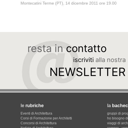
Montecatini Terme (PT), 14 dicembre 2011 ore 19.00
resta in
contatto
iscriviti
alla nostra
NEWSLETTER
le
rubriche
la
bachec
Eventi di Architettura
gruppi di pro
Corsi di Formazione per Architetti
ho bisogno di
Concorsi di Architettura
viaggi di arch