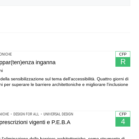
ONICHE
CFP
R
'appar(ten)enza inganna
ni
ella sensibilizzazione sul tema dell'accessibilità. Quattro giorni di
ni per superare le barriere architettoniche e migliorare l'inclusione
NICHE
•
DESIGN FOR ALL
•
UNIVERSAL DESIGN
CFP
4
prescrizioni vigenti e P.E.B.A
r l'eliminazione delle barriere architettoniche, come strumento di