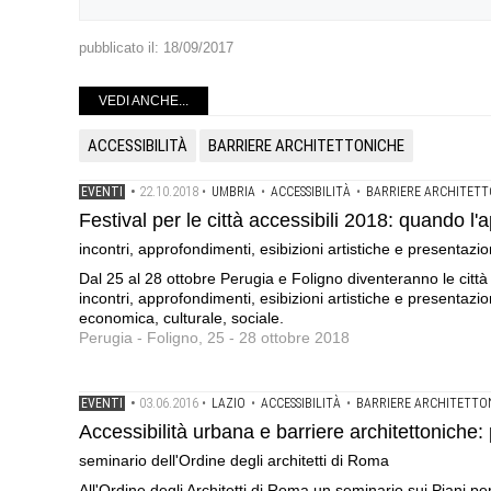
pubblicato il:
18/09/2017
VEDI ANCHE...
ACCESSIBILITÀ
BARRIERE ARCHITETTONICHE
22.10.2018
EVENTI
•
•
UMBRIA
•
ACCESSIBILITÀ
•
BARRIERE ARCHITETT
Festival per le città accessibili 2018: quando l
incontri, approfondimenti, esibizioni artistiche e presentazio
Dal 25 al 28 ottobre Perugia e Foligno diventeranno le città d
incontri, approfondimenti, esibizioni artistiche e presentazio
economica, culturale, sociale.
Perugia - Foligno, 25 - 28 ottobre 2018
03.06.2016
EVENTI
•
•
LAZIO
•
ACCESSIBILITÀ
•
BARRIERE ARCHITETTO
Accessibilità urbana e barriere architettoniche: 
seminario dell'Ordine degli architetti di Roma
All'Ordine degli Architetti di Roma un seminario sui Piani pe