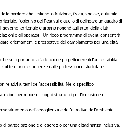
all'architettura
elle barriere che limitano la fruizione, fisica, sociale, culturale
08
EVENTI
11
oriale, l'obiettivo del Festival è quello di delineare un quadro di
sco: dieci
Con Carlo Scarpa lungo l'Italia: tre
e List
appuntamenti tra Palermo, Verona e
i governo territoriale e urbano nonché agli attori della città
Venezia
ciazioni e gli operatori. Un ricco programma di eventi consentirà
09
ndagare orientamenti e prospettive del cambiamento per una città
ci in un
UP-TO-DATE
12
L'obbligo di aggiornamento del Psc non
decade se il cantiere è fermo
che sottoporranno all'attenzione progetti inerenti l'accessibilità,
l territorio, esperienze dalle professioni e studi dalle
ri relativi ai temi dell'accessibilità. Nello specifico:
soluzioni per rendere i luoghi strumenti per l'inclusione e
come strumento dell'accoglienza e dell'attrattiva dell'ambiente
o di partecipazione e di esercizio per una cittadinanza inclusiva.