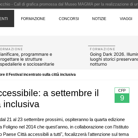
Pinocchio - Call di grafica promossa dal Museo MAGMA per la realizzazione di 
i design - Concorso di product design by Desall · Al vincitore un premio di 5.0
ENTI
FORMAZIONE
CONCORSI
NOTIZIE
VIAGGI
 vince il concorso di progettazione
e del prezzo alla Soprintendenza speciale
i progettazione a procedura aperta due fasi Montepremi: 18.000 euro
FORMAZIONE
FORMAZIONE
ianificare, programmare e
Going Dark 2026. Illumin
rogettare le strutture
luoghi storici preservand
spedalierie e sociosanitarie
notturno
e il Festival incentrato sulla città inclusiva
cessibile: a settembre il
CFP
9
à inclusiva
 dal 21 al 23 settembre prossimi, ospiteranno la quarta edizione
a Foligno nel 2014 che quest'anno, in collaborazione con l'Istituto
07
NOTIZIE
10
, le novità
Il museo città: a Bruxelles apre Kanal -
Paese Città accessibili a tutti", focalizzerà l'attenzione sul tema
la
Centre Pompidou dedicato all'arte e