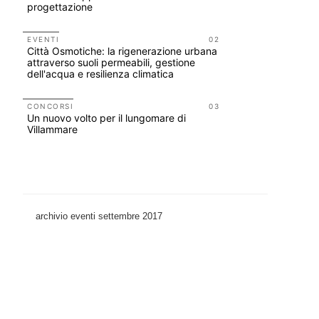
progettazione
tirocini 
EVENTI
02
CONCORSI
Città Osmotiche: la rigenerazione urbana
200 manife
attraverso suoli permeabili, gestione
Collodi, c
dell'acqua e resilienza climatica
UP-TO-DA
L'Agenzia
CONCORSI
03
Un nuovo volto per il lungomare di
accordi qu
Villammare
di archite
archivio eventi settembre 2017