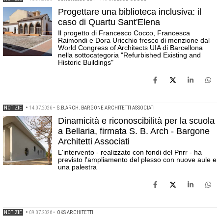
Progettare una biblioteca inclusiva: il
caso di Quartu Sant'Elena
Il progetto di Francesco Cocco, Francesca
Raimondi e Dora Uricchio fresco di menzione dal
World Congress of Architects UIA di Barcellona
nella sottocategoria "Refurbished Existing and
Historic Buildings"
NOTIZIE
•
14.07.2026
•
S.B.ARCH. BARGONE ARCHITETTI ASSOCIATI
Dinamicità e riconoscibilità per la scuola
a Bellaria, firmata S. B. Arch - Bargone
Architetti Associati
L'intervento - realizzato con fondi del Pnrr - ha
previsto l'ampliamento del plesso con nuove aule e
una palestra
NOTIZIE
•
09.07.2026
•
OKS ARCHITETTI