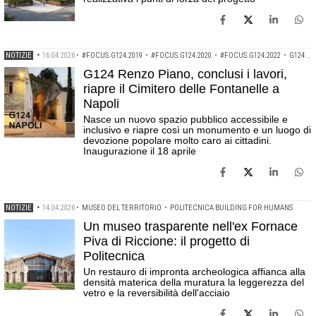
NOTIZIE
•
16.04.2026
•
#FOCUS.G124.2019
•
#FOCUS.G124.2020
•
#FOCUS.G124.2022
•
G124 RENZO PIANO
G124 Renzo Piano, conclusi i lavori,
riapre il Cimitero delle Fontanelle a
Napoli
Nasce un nuovo spazio pubblico accessibile e
inclusivo e riapre così un monumento e un luogo di
devozione popolare molto caro ai cittadini.
Inaugurazione il 18 aprile
NOTIZIE
•
14.04.2026
•
MUSEO DEL TERRITORIO
•
POLITECNICA BUILDING FOR HUMANS
Un museo trasparente nell'ex Fornace
Piva di Riccione: il progetto di
Politecnica
Un restauro di impronta archeologica affianca alla
densità materica della muratura la leggerezza del
vetro e la reversibilità dell'acciaio