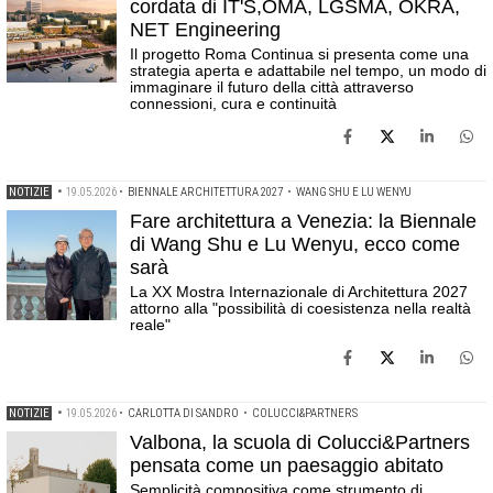
cordata di IT'S,OMA, LGSMA, OKRA,
NET Engineering
Il progetto Roma Continua si presenta come una
strategia aperta e adattabile nel tempo, un modo di
immaginare il futuro della città attraverso
connessioni, cura e continuità
NOTIZIE
•
19.05.2026
•
BIENNALE ARCHITETTURA 2027
•
WANG SHU E LU WENYU
Fare architettura a Venezia: la Biennale
di Wang Shu e Lu Wenyu, ecco come
sarà
La XX Mostra Internazionale di Architettura 2027
attorno alla "possibilità di coesistenza nella realtà
reale"
NOTIZIE
•
19.05.2026
•
CARLOTTA DI SANDRO
•
COLUCCI&PARTNERS
Valbona, la scuola di Colucci&Partners
pensata come un paesaggio abitato
Semplicità compositiva come strumento di