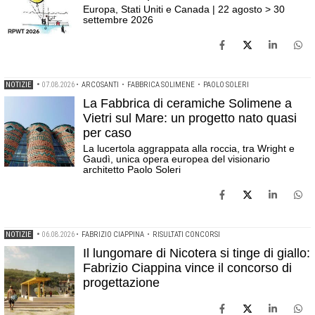
Europa, Stati Uniti e Canada | 22 agosto > 30
settembre 2026
NOTIZIE
•
07.08.2026
•
ARCOSANTI
•
FABBRICA SOLIMENE
•
PAOLO SOLERI
La Fabbrica di ceramiche Solimene a
Vietri sul Mare: un progetto nato quasi
per caso
La lucertola aggrappata alla roccia, tra Wright e
Gaudì, unica opera europea del visionario
architetto Paolo Soleri
NOTIZIE
•
06.08.2026
•
FABRIZIO CIAPPINA
•
RISULTATI CONCORSI
Il lungomare di Nicotera si tinge di giallo:
Fabrizio Ciappina vince il concorso di
progettazione