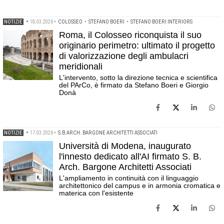
NOTIZIE
•
18.03.2026
•
COLOSSEO
•
STEFANO BOERI
•
STEFANO BOERI INTERIORS
Roma, il Colosseo riconquista il suo
originario perimetro: ultimato il progetto
di valorizzazione degli ambulacri
meridionali
L'intervento, sotto la direzione tecnica e scientifica
del PArCo, è firmato da Stefano Boeri e Giorgio
Donà
NOTIZIE
•
17.03.2026
•
S.B.ARCH. BARGONE ARCHITETTI ASSOCIATI
Università di Modena, inaugurato
l'innesto dedicato all'AI firmato S. B.
Arch. Bargone Architetti Associati
L'ampliamento in continuità con il linguaggio
architettonico del campus e in armonia cromatica e
materica con l'esistente