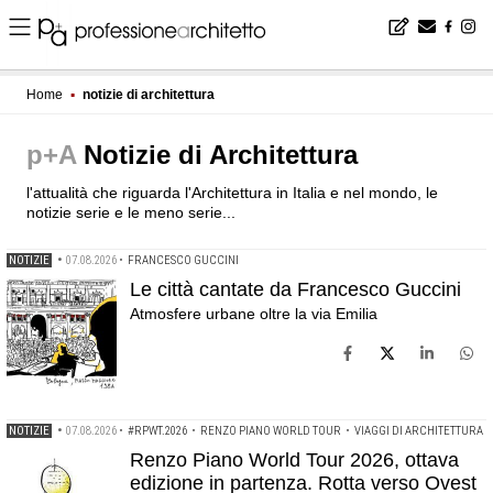
Home
▪
notizie di architettura
p+A
Notizie di Architettura
l'attualità che riguarda l'Architettura in Italia e nel mondo, le
notizie serie e le meno serie...
NOTIZIE
•
07.08.2026
•
FRANCESCO GUCCINI
Le città cantate da Francesco Guccini
Atmosfere urbane oltre la via Emilia
NOTIZIE
•
07.08.2026
•
#RPWT.2026
•
RENZO PIANO WORLD TOUR
•
VIAGGI DI ARCHITETTURA
Renzo Piano World Tour 2026, ottava
edizione in partenza. Rotta verso Ovest