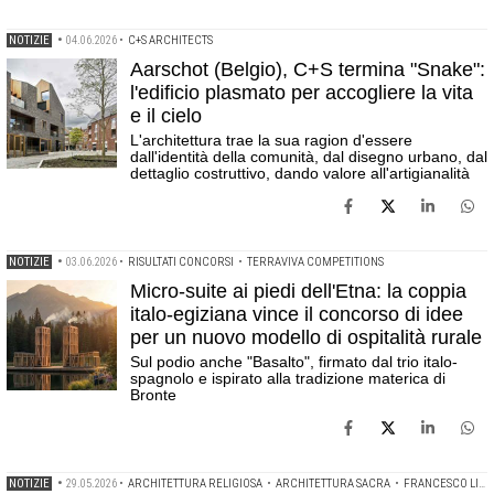
NOTIZIE
•
04.06.2026
•
C+S ARCHITECTS
Aarschot (Belgio), C+S termina "Snake":
l'edificio plasmato per accogliere la vita
e il cielo
L'architettura trae la sua ragion d'essere
dall'identità della comunità, dal disegno urbano, dal
dettaglio costruttivo, dando valore all'artigianalità
NOTIZIE
•
03.06.2026
•
RISULTATI CONCORSI
•
TERRAVIVA COMPETITIONS
Micro-suite ai piedi dell'Etna: la coppia
italo-egiziana vince il concorso di idee
per un nuovo modello di ospitalità rurale
Sul podio anche "Basalto", firmato dal trio italo-
spagnolo e ispirato alla tradizione materica di
Bronte
NOTIZIE
•
29.05.2026
•
ARCHITETTURA RELIGIOSA
•
ARCHITETTURA SACRA
•
FRANCESCO LIPARI