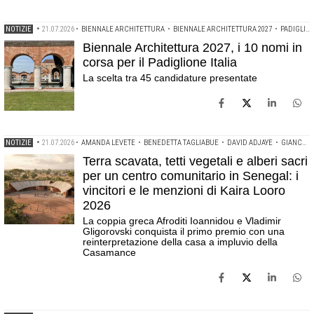
NOTIZIE
•
21.07.2026
•
BIENNALE ARCHITETTURA
•
BIENNALE ARCHITETTURA 2027
•
PADIGLIONE ITALIA
Biennale Architettura 2027, i 10 nomi in
corsa per il Padiglione Italia
La scelta tra 45 candidature presentate
NOTIZIE
•
21.07.2026
•
AMANDA LEVETE
•
BENEDETTA TAGLIABUE
•
DAVID ADJAYE
•
GIANCARLO MAZZANTI
Terra scavata, tetti vegetali e alberi sacri
per un centro comunitario in Senegal: i
vincitori e le menzioni di Kaira Looro
2026
La coppia greca Afroditi Ioannidou e Vladimir
Gligorovski conquista il primo premio con una
reinterpretazione della casa a impluvio della
Casamance