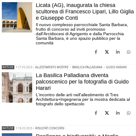
Licata (AG), inaugurata la chiesa
scultorea di Francesco Lipari, Lillo Giglia
e Giuseppe Conti
Il nuovo complesso parrocchiale Santa Barbara,
frutto di concorso ad inviti promosso
dall'Arcidiocesi di Agrigento e dalla Parrocchia
Santa Barbara, è uno spazio pubblico per la
comunità
NOTIZIE
•
27.05.2026
•
ALLESTIMENTO MOSTRE
•
BASILICA PALLADIANA
•
GUIDO HARARI
La Basilica Palladiana diventa
palcoscenico per la fotografia di Guido
Harari
L'incontro delle arti nell'allestimento di Tres
Architettura+Ingegneria per la mostra dedicata al
fotografo dello spettacolo
NOTIZIE
•
26.05.2026
•
RISULTATI CONCORSI