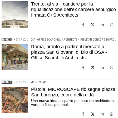
Trento, al via il cantiere per la
riqualificazione dell'ex carcere asburgico
firmata C+S Architects
NOTIZIE
•
27.07.2026
•
OSA - OFFICE SCARCHILLI ARCHITECTS
•
RISULTATI CONCORSI DI PROGETTAZIONE
Roma, pronto a partire il mercato a
piazza San Giovanni di Dio di OSA -
Office Scarchilli Architects
NOTIZIE
•
23.07.2026
•
MICROSCAPE
Pistoia, MICROSCAPE ridisegna piazza
San Lorenzo, cuore della città
Una nuova idea di spazio pubblico tra architettura,
verde e flussi pedonali