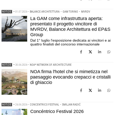
NOTIZIE
•
01.07.2026
•
BALANCE ARCHITETTURA
•
GAM TORINO
•
MVRDV
La GAM come infrastruttura aperta:
presentato il progetto vincitore di
MVRDV, Balance Architettura ed EP&S
Group
Dal 1° luglio l'esposizione dedicata ai vincitori e ai
quattro finalisti del concorso internazionale
NOTIZIE
•
30.06.2026
•
NOA* NETWORK OF ARCHITECTURE
NOA firma l'hotel che si mimetizza nel
paesaggio evocando crepacci e cristalli
di ghiaccio
NOTIZIE
•
26.06.2026
•
CONCENTRICO FESTIVAL
•
SMILJAN RADIĆ
Concéntrico Festival 2026