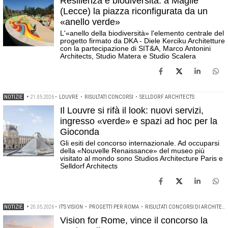
Resilienza e biodiversità: a Maglie
(Lecce) la piazza riconfigurata da un
«anello verde»
L'«anello della biodiversità» l'elemento centrale del
progetto firmato da DKA - Diele Kerciku Architetture
con la partecipazione di SIT&A, Marco Antonini
Architects, Studio Matera e Studio Scalera
NOTIZIE
•
21.05.2026
•
LOUVRE
•
RISULTATI CONCORSI
•
SELLDORF ARCHITECTS
Il Louvre si rifà il look: nuovi servizi,
ingresso «verde» e spazi ad hoc per la
Gioconda
Gli esiti del concorso internazionale. Ad occuparsi
della «Nouvelle Renaissance» del museo più
visitato al mondo sono Studios Architecture Paris e
Selldorf Architects
NOTIZIE
•
20.05.2026
•
IT'S VISION
•
PROGETTI PER ROMA
•
RISULTATI CONCORSI DI ARCHITETTURA
Vision for Rome, vince il concorso la