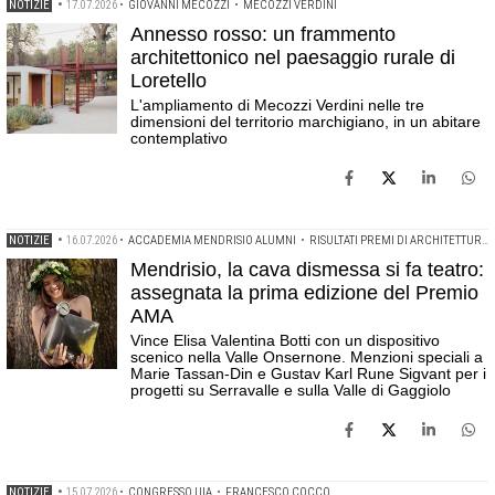
NOTIZIE
•
17.07.2026
•
GIOVANNI MECOZZI
•
MECOZZI VERDINI
Annesso rosso: un frammento
architettonico nel paesaggio rurale di
Loretello
L'ampliamento di Mecozzi Verdini nelle tre
dimensioni del territorio marchigiano, in un abitare
contemplativo
NOTIZIE
•
16.07.2026
•
ACCADEMIA MENDRISIO ALUMNI
•
RISULTATI PREMI DI ARCHITETTURA
Mendrisio, la cava dismessa si fa teatro:
assegnata la prima edizione del Premio
AMA
Vince Elisa Valentina Botti con un dispositivo
scenico nella Valle Onsernone. Menzioni speciali a
Marie Tassan-Din e Gustav Karl Rune Sigvant per i
progetti su Serravalle e sulla Valle di Gaggiolo
NOTIZIE
•
15.07.2026
•
CONGRESSO UIA
•
FRANCESCO COCCO