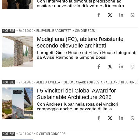
Con l'intervento la dimora si predispone ad
ospitare nuove attività di lavoro e di incontro
NOTIZIE
•
30.04.2026
•
ELLEVUELLE ARCHITETTI
•
SIMONE BOSSI
Modigliana (FC), abitare l'esistente
secondo ellevuelle architetti
I progetti Gielle House ed Effevu House fotografati
da Alvise Raimondi e Simone Bossi
NOTIZIE
•
27.04.2026
•
AMELIA TAVELLA
•
GLOBAL AWARD FOR SUSTAINABLE ARCHITECTURE
•
I 5 vincitori del Global Award for
Sustainable Architecture 2026
Con Andreas Kipar nella rosa dei vincitori
campeggia anche un pezzetto di Italia
NOTIZIE
•
23.04.2026
•
RISULTATI CONCORSI