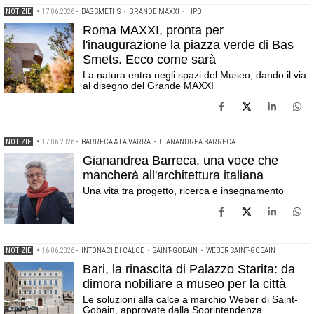
NOTIZIE
•
17.06.2026
•
BAS SMETHS
•
GRANDE MAXXI
•
HPO
Roma MAXXI, pronta per
l'inaugurazione la piazza verde di Bas
Smets. Ecco come sarà
La natura entra negli spazi del Museo, dando il via
al disegno del Grande MAXXI
NOTIZIE
•
17.06.2026
•
BARRECA & LA VARRA
•
GIANANDREA BARRECA
Gianandrea Barreca, una voce che
mancherà all'architettura italiana
Una vita tra progetto, ricerca e insegnamento
NOTIZIE
•
16.06.2026
•
INTONACI DI CALCE
•
SAINT-GOBAIN
•
WEBER SAINT-GOBAIN
Bari, la rinascita di Palazzo Starita: da
dimora nobiliare a museo per la città
Le soluzioni alla calce a marchio Weber di Saint-
Gobain, approvate dalla Soprintendenza