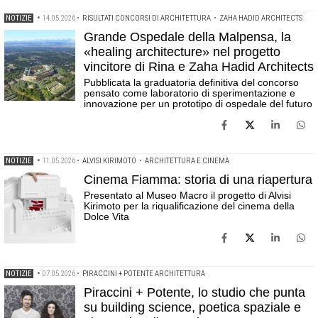
NOTIZIE
•
14.05.2026
•
RISULTATI CONCORSI DI ARCHITETTURA
•
ZAHA HADID ARCHITECTS
Grande Ospedale della Malpensa, la
«healing architecture» nel progetto
vincitore di Rina e Zaha Hadid Architects
Pubblicata la graduatoria definitiva del concorso
pensato come laboratorio di sperimentazione e
innovazione per un prototipo di ospedale del futuro
NOTIZIE
•
11.05.2026
•
ALVISI KIRIMOTO
•
ARCHITETTURA E CINEMA
Cinema Fiamma: storia di una riapertura
Presentato al Museo Macro il progetto di Alvisi
Kirimoto per la riqualificazione del cinema della
Dolce Vita
NOTIZIE
•
07.05.2026
•
PIRACCINI + POTENTE ARCHITETTURA
Piraccini + Potente, lo studio che punta
su building science, poetica spaziale e