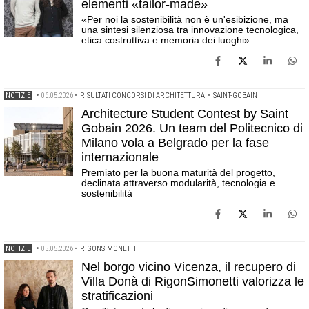
elementi «tailor-made»
«Per noi la sostenibilità non è un'esibizione, ma
una sintesi silenziosa tra innovazione tecnologica,
etica costruttiva e memoria dei luoghi»
NOTIZIE
•
06.05.2026
•
RISULTATI CONCORSI DI ARCHITETTURA
•
SAINT-GOBAIN
Architecture Student Contest by Saint
Gobain 2026. Un team del Politecnico di
Milano vola a Belgrado per la fase
internazionale
Premiato per la buona maturità del progetto,
declinata attraverso modularità, tecnologia e
sostenibilità
NOTIZIE
•
05.05.2026
•
RIGONSIMONETTI
Nel borgo vicino Vicenza, il recupero di
Villa Donà di RigonSimonetti valorizza le
stratificazioni