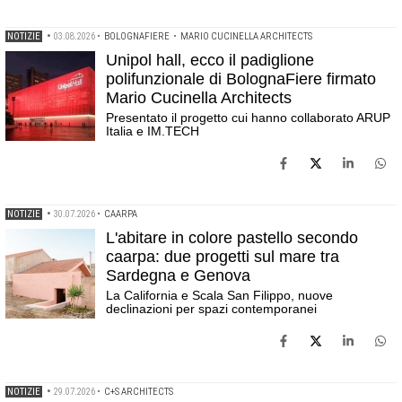
NOTIZIE
•
03.08.2026
•
BOLOGNAFIERE
•
MARIO CUCINELLA ARCHITECTS
Unipol hall, ecco il padiglione
polifunzionale di BolognaFiere firmato
Mario Cucinella Architects
Presentato il progetto cui hanno collaborato ARUP
Italia e IM.TECH
NOTIZIE
•
30.07.2026
•
CAARPA
L'abitare in colore pastello secondo
caarpa: due progetti sul mare tra
Sardegna e Genova
La California e Scala San Filippo, nuove
declinazioni per spazi contemporanei
NOTIZIE
•
29.07.2026
•
C+S ARCHITECTS