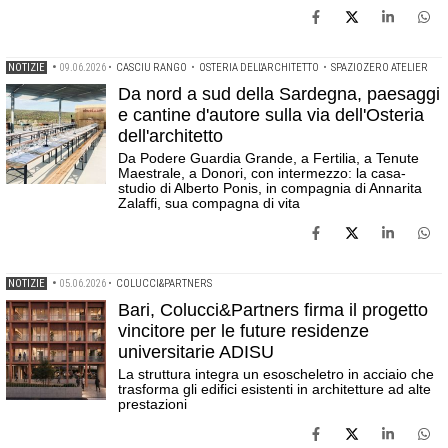
NOTIZIE
•
09.06.2026
•
CASCIU RANGO
•
OSTERIA DELL'ARCHITETTO
•
SPAZIOZERO ATELIER
Da nord a sud della Sardegna, paesaggi
e cantine d'autore sulla via dell'Osteria
dell'architetto
Da Podere Guardia Grande, a Fertilia, a Tenute
Maestrale, a Donori, con intermezzo: la casa-
studio di Alberto Ponis, in compagnia di Annarita
Zalaffi, sua compagna di vita
NOTIZIE
•
05.06.2026
•
COLUCCI&PARTNERS
Bari, Colucci&Partners firma il progetto
vincitore per le future residenze
universitarie ADISU
La struttura integra un esoscheletro in acciaio che
trasforma gli edifici esistenti in architetture ad alte
prestazioni