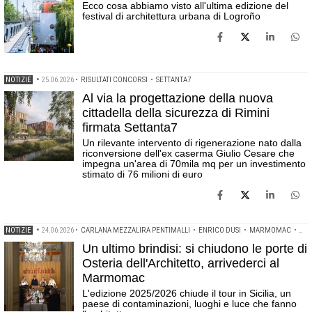
Ecco cosa abbiamo visto all'ultima edizione del
festival di architettura urbana di Logroño
NOTIZIE
•
25.06.2026
•
RISULTATI CONCORSI
•
SETTANTA7
Al via la progettazione della nuova
cittadella della sicurezza di Rimini
firmata Settanta7
Un rilevante intervento di rigenerazione nato dalla
riconversione dell'ex caserma Giulio Cesare che
impegna un'area di 70mila mq per un investimento
stimato di 76 milioni di euro
NOTIZIE
•
24.06.2026
•
CARLANA MEZZALIRA PENTIMALLI
•
ENRICO DUSI
•
MARMOMAC
•
MO
Un ultimo brindisi: si chiudono le porte di
Osteria dell'Architetto, arrivederci al
Marmomac
L'edizione 2025/2026 chiude il tour in Sicilia, un
paese di contaminazioni, luoghi e luce che fanno