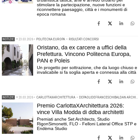
urbanistica tattica, arte e arredo urbano per
stimolare la partecipazione, nuove funzioni e
riconnettere paesaggio, città e i monumenti di
epoca romana
NOTIZIE
•
23.03.2026
•
POLITECNA EUROPA
•
RISULTATI CONCORSI
Oristano, da ex carcere a uffici della
Prefettura. Vincono Politecna Europa,
PAN e Poleis
Un progetto per sottrazione, che da luogo chiuso e
invalicabile si fa soglia aperta e connessa alla città
NOTIZIE
•
20.03.2026
•
CARLOTTAXARCHITETTURA
•
DEPAOLIDEFRANCESCHIBALDAN ARCHITETTI
Premio CarlottaXArchitettura 2026:
vince Villa Modda di ddba architetti
Premiati anche Set Architects, Studio
RigonSimonetti, FLO - Felloni Lateral Office STP e
Endèma Studio