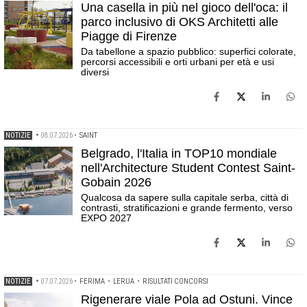
Una casella in più nel gioco dell'oca: il
parco inclusivo di OKS Architetti alle
Piagge di Firenze
Da tabellone a spazio pubblico: superfici colorate,
percorsi accessibili e orti urbani per età e usi
diversi
NOTIZIE
•
08.07.2026
•
SAINT
Belgrado, l'Italia in TOP10 mondiale
nell'Architecture Student Contest Saint-
Gobain 2026
Qualcosa da sapere sulla capitale serba, città di
contrasti, stratificazioni e grande fermento, verso
EXPO 2027
NOTIZIE
•
07.07.2026
•
FERIMA
•
LERUA
•
RISULTATI CONCORSI
Rigenerare viale Pola ad Ostuni. Vince