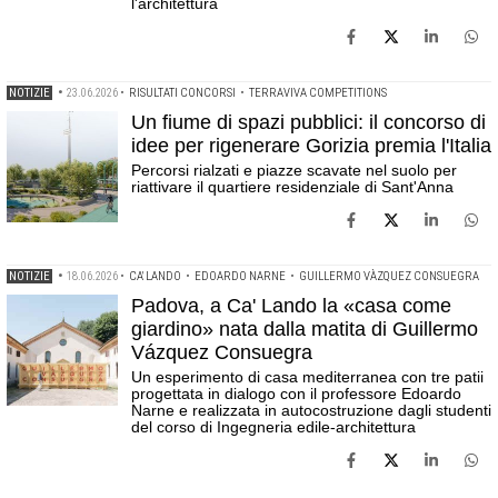
l'architettura
NOTIZIE
•
23.06.2026
•
RISULTATI CONCORSI
•
TERRAVIVA COMPETITIONS
Un fiume di spazi pubblici: il concorso di
idee per rigenerare Gorizia premia l'Italia
Percorsi rialzati e piazze scavate nel suolo per
riattivare il quartiere residenziale di Sant'Anna
NOTIZIE
•
18.06.2026
•
CA' LANDO
•
EDOARDO NARNE
•
GUILLERMO VÀZQUEZ CONSUEGRA
Padova, a Ca' Lando la «casa come
giardino» nata dalla matita di Guillermo
Vázquez Consuegra
Un esperimento di casa mediterranea con tre patii
progettata in dialogo con il professore Edoardo
Narne e realizzata in autocostruzione dagli studenti
del corso di Ingegneria edile-architettura