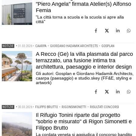
"Piero Angela" firmata Atelier(s) Alfonso
Femia
"La città torna a scuola e la scuola si apre alla
città"
NOTIZIE
•
31.03.2026
•
CAARPA
•
GIORDANO HADAMIK ARCHITECTS
•
GOSPLAN
A Recco (Ge) la villa plasmata dal parco
terrazzato, una fusione intima tra
architettura, paesaggio e interior design
Gli autori: Gosplan e Giordano Hadamik Architects,
caarpa (paesaggio) e studio.skey (FF&E, styling e
artwork)
NOTIZIE
•
30.03.2026
•
FILIPPO BRUTTO
•
RIGONSIMONETTI
•
RISULTATI CONCORSI
Il Rifugio Tonini riparte dal progetto
"sobrio e misurato" di Rigon Simonetti e
Filippo Brutto
La cordata veneta si aggiudica il concorso bandito