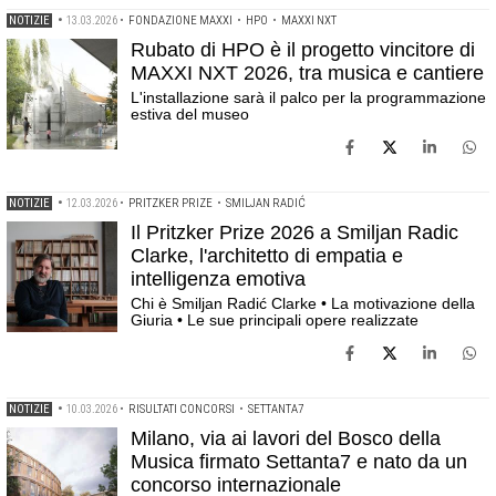
NOTIZIE
•
13.03.2026
•
FONDAZIONE MAXXI
•
HPO
•
MAXXI NXT
Rubato di HPO è il progetto vincitore di
MAXXI NXT 2026, tra musica e cantiere
L'installazione sarà il palco per la programmazione
estiva del museo
NOTIZIE
•
12.03.2026
•
PRITZKER PRIZE
•
SMILJAN RADIĆ
Il Pritzker Prize 2026 a Smiljan Radic
Clarke, l'architetto di empatia e
intelligenza emotiva
Chi è Smiljan Radić Clarke • La motivazione della
Giuria • Le sue principali opere realizzate
NOTIZIE
•
10.03.2026
•
RISULTATI CONCORSI
•
SETTANTA7
Milano, via ai lavori del Bosco della
Musica firmato Settanta7 e nato da un
concorso internazionale