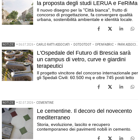
la proposta degli studi LERUA e FeRiMa
Il nuovo disegno per la "Città bianca", frutto di
concorso di progettazione, fa convergere qualità
urbana, sostenibilità ambientale e identità locale.
NOTIZIE
•
06.07.2026
•
CARLO RATTI ASSOCIATI
•
DOTDOTDOT
•
OPENFABRIC
•
PARK ASSOCIATI
L'Ospedale del Futuro di Brescia sarà
un campus di vetro, curve e giardini
terapeutici
Il progetto vincitore del concorso internazionale per
gli Spedali Civili: 60.500 mq e oltre 745 posti letto
NOTIZIE
•
02.07.2026
•
CEMENTINE
Le cementine. Il decoro del novecento
mediterraneo
Storia, evoluzione, lascito e recupero
contemporaneo dei pavimenti nobili in cemento.