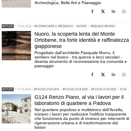
Archeologica, Belle Arti e Paesaggio
NOTIZIE
•
15.06.2026
•
INCORNICIARE IL PAESAGGIO
•
NUORO
•
PASQUALE MURRU
Nuoro, la scoperta lenta del Monte
Ortobene, tra forte identità e raffinatezza
giapponese
Progettato dall'architetto Pasquale Murru, il
sentiero nel bosco - tra querce e lecci secolari -
diventa strumento di riconnessione tra comunità e
paesaggio
NOTIZIE
•
12.06.2026
•
#FOCUS.G124.2019
•
#FOCUS.G124.2020
•
#FOCUS.G124.2022
•
G124 RENZO PIANO
G124 Renzo Piano, al via i lavori per il
laboratorio di quartiere a Padova
Nel quartiere popoloso e multietnico dell'Arcella,
iniziano i lavori per realizzare l'edificio trasparente
che funzionerà da punto di innesco per interventi di
rigenerazione urbana e di trasformazione dal
basso