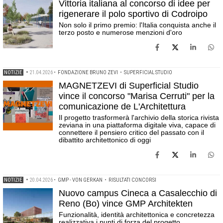
Vittoria italiana al concorso di idee per
rigenerare il polo sportivo di Codroipo
Non solo il primo premio: l'Italia conquista anche il
terzo posto e numerose menzioni d'oro
NOTIZIE
•
21.04.2026
•
FONDAZIONE BRUNO ZEVI
•
SUPERFICIAL STUDIO
MAGNETZEVI di Superficial Studio
vince il concorso "Marisa Cerruti" per la
comunicazione de L'Architettura
Il progetto trasformerà l'archivio della storica rivista
zeviana in una piattaforma digitale viva, capace di
connettere il pensiero critico del passato con il
dibattito architettonico di oggi
NOTIZIE
•
20.04.2026
•
GMP - VON GERKAN
•
RISULTATI CONCORSI
Nuovo campus Cineca a Casalecchio di
Reno (Bo) vince GMP Architekten
Funzionalità, identità architettonica e concretezza
realizzativa i punti di forza del progetto