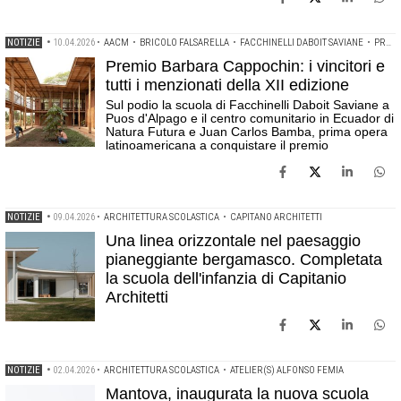
NOTIZIE
•
10.04.2026
•
AACM
•
BRICOLO FALSARELLA
•
FACCHINELLI DABOIT SAVIANE
•
PREMIO DI ARCHITETTURA BARBARA CAPPOCHIN
Premio Barbara Cappochin: i vincitori e
tutti i menzionati della XII edizione
Sul podio la scuola di Facchinelli Daboit Saviane a
Puos d'Alpago e il centro comunitario in Ecuador di
Natura Futura e Juan Carlos Bamba, prima opera
latinoamericana a conquistare il premio
NOTIZIE
•
09.04.2026
•
ARCHITETTURA SCOLASTICA
•
CAPITANO ARCHITETTI
Una linea orizzontale nel paesaggio
pianeggiante bergamasco. Completata
la scuola dell'infanzia di Capitanio
Architetti
NOTIZIE
•
02.04.2026
•
ARCHITETTURA SCOLASTICA
•
ATELIER(S) ALFONSO FEMIA
Mantova, inaugurata la nuova scuola