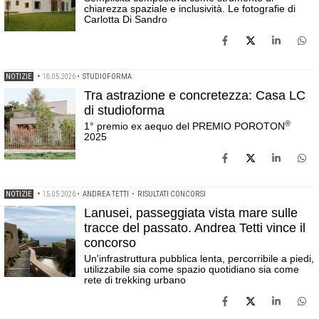
chiarezza spaziale e inclusività. Le fotografie di
Carlotta Di Sandro
NOTIZIE
•
18.05.2026
•
STUDIOFORMA
Tra astrazione e concretezza: Casa LC
di studioforma
®
1° premio ex aequo del PREMIO POROTON
2025
NOTIZIE
•
15.05.2026
•
ANDREA TETTI
•
RISULTATI CONCORSI
Lanusei, passeggiata vista mare sulle
tracce del passato. Andrea Tetti vince il
concorso
Un'infrastruttura pubblica lenta, percorribile a piedi,
utilizzabile sia come spazio quotidiano sia come
rete di trekking urbano