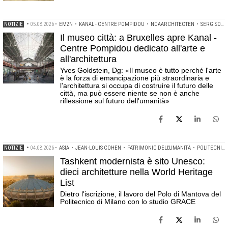
NOTIZIE
•
05.08.2026
•
EM2N
•
KANAL - CENTRE POMPIDOU
•
NOAARCHITECTEN
•
SERGISON BATES ARCHITECTS
Il museo città: a Bruxelles apre Kanal -
Centre Pompidou dedicato all'arte e
all'architettura
Yves Goldstein, Dg: «Il museo è tutto perché l'arte
è la forza di emancipazione più straordinaria e
l'architettura si occupa di costruire il futuro delle
città, ma può essere niente se non è anche
riflessione sul futuro dell'umanità»
NOTIZIE
•
04.08.2026
•
ASIA
•
JEAN-LOUIS COHEN
•
PATRIMONIO DELL'UMANITÀ
•
POLITECNICO DI MILANO
Tashkent modernista è sito Unesco:
dieci architetture nella World Heritage
List
Dietro l'iscrizione, il lavoro del Polo di Mantova del
Politecnico di Milano con lo studio GRACE