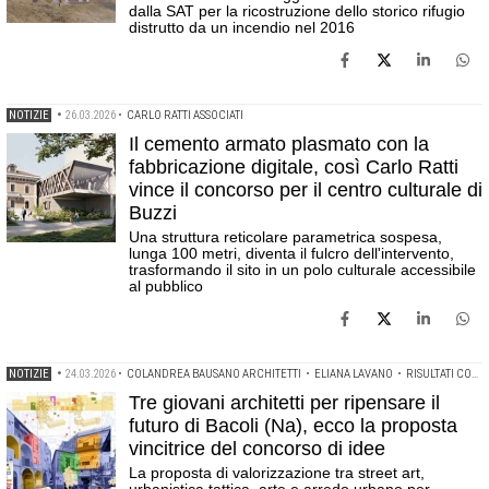
dalla SAT per la ricostruzione dello storico rifugio
distrutto da un incendio nel 2016
NOTIZIE
•
26.03.2026
•
CARLO RATTI ASSOCIATI
Il cemento armato plasmato con la
fabbricazione digitale, così Carlo Ratti
vince il concorso per il centro culturale di
Buzzi
Una struttura reticolare parametrica sospesa,
lunga 100 metri, diventa il fulcro dell'intervento,
trasformando il sito in un polo culturale accessibile
al pubblico
NOTIZIE
•
24.03.2026
•
COLANDREA BAUSANO ARCHITETTI
•
ELIANA LAVANO
•
RISULTATI CONCORSI
Tre giovani architetti per ripensare il
futuro di Bacoli (Na), ecco la proposta
vincitrice del concorso di idee
La proposta di valorizzazione tra street art,