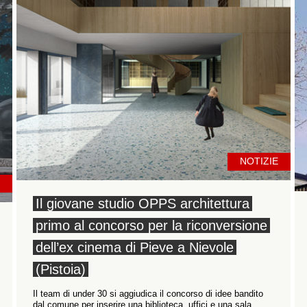
NOTIZIE
Il giovane studio OPPS architettura
primo al concorso per la riconversione
dell’ex cinema di Pieve a Nievole
(Pistoia)
Il team di under 30 si aggiudica il concorso di idee bandito
dal comune per inserire una biblioteca, uffici e una sala