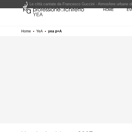
Le città cantate da Francesco Guccini - Atmosfere urbane olt
HOME
EV
Renzo Piano World Tour 2026, ottava edizione in partenza. 
YEA
Home
▪
YeA
▪
yea p+A
200 manifesti per i 200 anni di Carlo Collodi, creatore di 