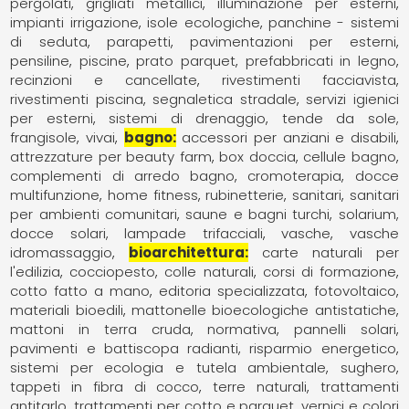
pergolati
grigliati metallici
illuminazione per esterni
impianti irrigazione
isole ecologiche
panchine - sistemi
di seduta
parapetti
pavimentazioni per esterni
pensiline
piscine
prato parquet
prefabbricati in legno
recinzioni e cancellate
rivestimenti facciavista
rivestimenti piscina
segnaletica stradale
servizi igienici
per esterni
sistemi di drenaggio
tende da sole,
frangisole
vivai
bagno
accessori per anziani e disabili
attrezzature per beauty farm
box doccia
cellule bagno
complementi di arredo bagno
cromoterapia
docce
multifunzione
home fitness
rubinetterie
sanitari
sanitari
per ambienti comunitari
saune e bagni turchi
solarium,
docce solari, lampade trifacciali
vasche
vasche
idromassaggio
bioarchitettura
carte naturali per
l'edilizia
cocciopesto
colle naturali
corsi di formazione
cotto fatto a mano
editoria specializzata
fotovoltaico
materiali bioedili
mattonelle bioecologiche antistatiche
mattoni in terra cruda
normativa
pannelli solari
pavimenti e battiscopa radianti
risparmio energetico
sistemi per ecologia e tutela ambientale
sughero
tappeti in fibra di cocco
terre naturali
trattamenti
antitarlo
trattamenti per cotto e parquet
vernici e colori