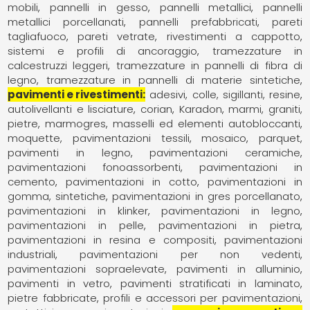
mobili
pannelli in gesso
pannelli metallici
pannelli
metallici porcellanati
pannelli prefabbricati
pareti
tagliafuoco
pareti vetrate
rivestimenti a cappotto
sistemi e profili di ancoraggio
tramezzature in
calcestruzzi leggeri
tramezzature in pannelli di fibra di
legno
tramezzature in pannelli di materie sintetiche
pavimenti e rivestimenti
adesivi, colle, sigillanti, resine
autolivellanti e lisciature
corian
Karadon
marmi, graniti,
pietre
marmogres
masselli ed elementi autobloccanti
moquette, pavimentazioni tessili
mosaico
parquet,
pavimenti in legno
pavimentazioni ceramiche
pavimentazioni fonoassorbenti
pavimentazioni in
cemento
pavimentazioni in cotto
pavimentazioni in
gomma, sintetiche
pavimentazioni in gres porcellanato
pavimentazioni in klinker
pavimentazioni in legno
pavimentazioni in pelle
pavimentazioni in pietra
pavimentazioni in resina e compositi
pavimentazioni
industriali
pavimentazioni per non vedenti
pavimentazioni sopraelevate
pavimenti in alluminio
pavimenti in vetro
pavimenti stratificati in laminato
pietre fabbricate
profili e accessori per pavimentazioni