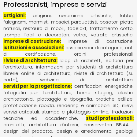
Professionisti, imprese e servizi
artigiani
artigiani
ceramiche artistiche
fabbri
falegnami
marmisti
mosaici
parquettisti
posatori pietre
naturali
restauro di mobili
tadelakt
trattamento cotto
trompe l'oeil e decoratori
vetrai
vetrate artistiche
imprese di costruzione
imprese di costruzione
istituzioni e associazioni
associazioni di categoria
enti
di certificazione
ordini professionali
riviste di Architettura
blog di architetti
editoria per
l'architettura
informazioni per studenti di architettura
librerie online di architettura
riviste di architettura (su
carta)
webzine di architettura
servizi per la progettazione
certificazioni energetiche
fotografia per l'architettura
home staging
plastici
architettonici
plottaggio e tipografia
pratiche edilizie
prototipazione rapida
rendering e animazioni 3D
rilievi
servizi catastali
stampa e plottaggio on-line
traduzioni
tecniche ed accademiche
studi professionali
architetti
architettura d'interni
conservatori BB.AA.
design del prodotto
design e arredamento
geologi