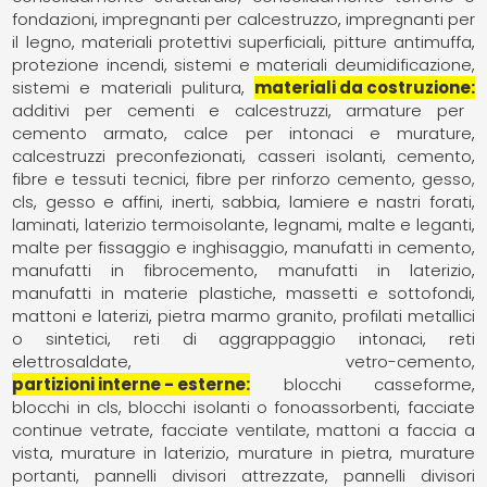
fondazioni
impregnanti per calcestruzzo
impregnanti per
il legno
materiali protettivi superficiali
pitture antimuffa
protezione incendi
sistemi e materiali deumidificazione
sistemi e materiali pulitura
materiali da costruzione
additivi per cementi e calcestruzzi
armature per
cemento armato
calce per intonaci e murature
calcestruzzi preconfezionati
casseri isolanti
cemento
fibre e tessuti tecnici
fibre per rinforzo cemento, gesso,
cls
gesso e affini
inerti, sabbia
lamiere e nastri forati
laminati
laterizio termoisolante
legnami
malte e leganti
malte per fissaggio e inghisaggio
manufatti in cemento
manufatti in fibrocemento
manufatti in laterizio
manufatti in materie plastiche
massetti e sottofondi
mattoni e laterizi
pietra marmo granito
profilati metallici
o sintetici
reti di aggrappaggio intonaci
reti
elettrosaldate
vetro-cemento
partizioni interne - esterne
blocchi casseforme
blocchi in cls
blocchi isolanti o fonoassorbenti
facciate
continue vetrate
facciate ventilate
mattoni a faccia a
vista
murature in laterizio
murature in pietra
murature
portanti
pannelli divisori attrezzate
pannelli divisori