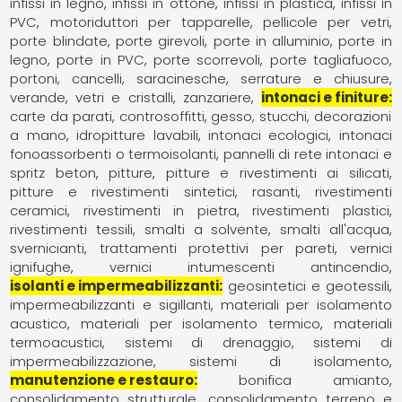
infissi in legno
infissi in ottone
infissi in plastica
infissi in
PVC
motoriduttori per tapparelle
pellicole per vetri
porte blindate
porte girevoli
porte in alluminio
porte in
legno
porte in PVC
porte scorrevoli
porte tagliafuoco
portoni, cancelli, saracinesche
serrature e chiusure
verande
vetri e cristalli
zanzariere
intonaci e finiture
carte da parati
controsoffitti
gesso, stucchi, decorazioni
a mano
idropitture lavabili
intonaci ecologici
intonaci
fonoassorbenti o termoisolanti
pannelli di rete intonaci e
spritz beton
pitture
pitture e rivestimenti ai silicati
pitture e rivestimenti sintetici
rasanti
rivestimenti
ceramici
rivestimenti in pietra
rivestimenti plastici
rivestimenti tessili
smalti a solvente
smalti all'acqua
svernicianti
trattamenti protettivi per pareti
vernici
ignifughe
vernici intumescenti antincendio
isolanti e impermeabilizzanti
geosintetici e geotessili
impermeabilizzanti e sigillanti
materiali per isolamento
acustico
materiali per isolamento termico
materiali
termoacustici
sistemi di drenaggio
sistemi di
impermeabilizzazione
sistemi di isolamento
manutenzione e restauro
bonifica amianto
consolidamento strutturale
consolidamento terreno e