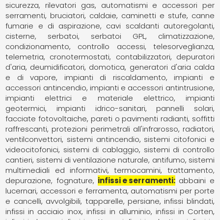
sicurezza, rilevatori gas
automatismi e accessori per
serramenti
bruciatori
caldaie
caminetti e stufe
canne
fumarie e di aspirazione
cavi scaldanti autoregolanti
cisterne, serbatoi, serbatoi GPL
climatizzazione,
condizionamento
controllo accessi, telesorveglianza,
telemetria
cronotermostati, contabilizzatori
depuratori
d'aria
deumidificatori
domotica
generatori d'aria calda
e di vapore
impianti di riscaldamento
impianti e
accessori antincendio
impianti e accessori antintrusione
impianti elettrici e materiale elettrico
impianti
geotermici
impianti idrico-sanitari
pannelli solari,
facciate fotovoltaiche
pareti o pavimenti radianti, soffitti
raffrescanti
protezioni perimetrali all'infrarosso
radiatori,
ventilconvettori
sistemi antincendio
sistemi citofonici e
videocitofonici
sistemi di cablaggio
sistemi di controllo
cantieri
sistemi di ventilazione naturale, antifumo
sistemi
multimediali ed informativi
termocamini
trattamento,
depurazione, fognature
infissi e serramenti
abbaini e
lucernari
accessori e ferramenta
automatismi per porte
e cancelli
avvolgibili, tapparelle, persiane
infissi blindati
infissi in acciaio inox
infissi in alluminio
infissi in Corten