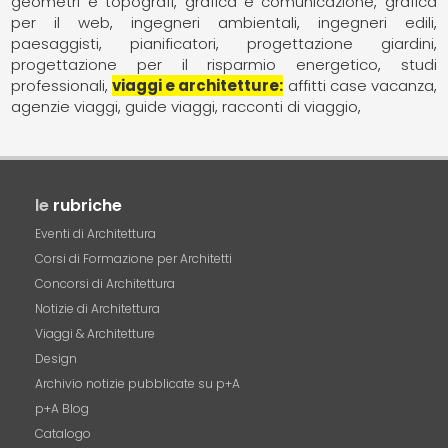
geometri e topografi
grafica e comunicazione
grafica
per il web
ingegneri ambientali
ingegneri edili
paesaggisti
pianificatori
progettazione giardini
progettazione per il risparmio energetico
studi
professionali
viaggi e architetture
affitti case vacanza
agenzie viaggi
guide viaggi
racconti di viaggio
le
rubriche
Eventi di Architettura
Corsi di Formazione per Architetti
Concorsi di Architettura
Notizie di Architettura
Viaggi & Architetture
Design
Archivio notizie pubblicate su p+A
p+A Blog
Catalogo