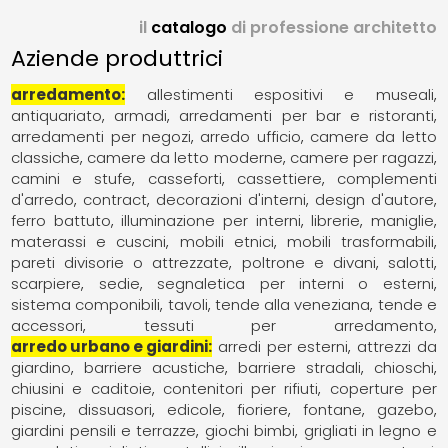
il
catalogo
di professione architetto
Aziende produttrici
arredamento
allestimenti espositivi e museali
antiquariato
armadi
arredamenti per bar e ristoranti
arredamenti per negozi
arredo ufficio
camere da letto
classiche
camere da letto moderne
camere per ragazzi
camini e stufe
casseforti
cassettiere
complementi
d'arredo
contract
decorazioni d'interni
design d'autore
ferro battuto
illuminazione per interni
librerie
maniglie
materassi e cuscini
mobili etnici
mobili trasformabili
pareti divisorie o attrezzate
poltrone e divani
salotti
scarpiere
sedie
segnaletica per interni o esterni
sistema componibili
tavoli
tende alla veneziana
tende e
accessori
tessuti per arredamento
arredo urbano e giardini
arredi per esterni
attrezzi da
giardino
barriere acustiche
barriere stradali
chioschi
chiusini e caditoie
contenitori per rifiuti
coperture per
piscine
dissuasori
edicole
fioriere
fontane
gazebo
giardini pensili e terrazze
giochi bimbi
grigliati in legno e