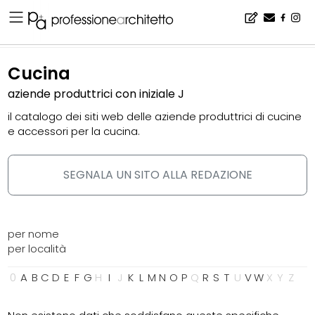
Home
▪
catalogo
▪
cucina
Cucina
aziende produttrici con iniziale J
il catalogo dei siti web delle aziende produttrici di cucine
e accessori per la cucina.
SEGNALA UN SITO ALLA REDAZIONE
per nome
per località
0
A
B
C
D
E
F
G
H
I
J
K
L
M
N
O
P
Q
R
S
T
U
V
W
X
Y
Z