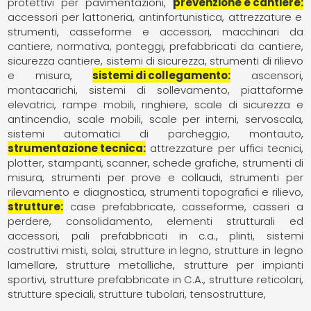
protettivi per pavimentazioni
prevenzione e cantiere
accessori per lattoneria
antinfortunistica
attrezzature e
strumenti
casseforme e accessori
macchinari da
cantiere
normativa
ponteggi
prefabbricati da cantiere
sicurezza cantiere
sistemi di sicurezza
strumenti di rilievo
e misura
sistemi di collegamento
ascensori
montacarichi, sistemi di sollevamento
piattaforme
elevatrici
rampe mobili
ringhiere
scale di sicurezza e
antincendio
scale mobili
scale per interni
servoscala
sistemi automatici di parcheggio, montauto
strumentazione tecnica
attrezzature per uffici tecnici
plotter, stampanti, scanner, schede grafiche
strumenti di
misura
strumenti per prove e collaudi
strumenti per
rilevamento e diagnostica
strumenti topografici e rilievo
strutture
case prefabbricate
casseforme, casseri a
perdere
consolidamento
elementi strutturali ed
accessori
pali prefabbricati in c.a.
plinti
sistemi
costruttivi misti
solai
strutture in legno
strutture in legno
lamellare
strutture metalliche
strutture per impianti
sportivi
strutture prefabbricate in C.A.
strutture reticolari
strutture speciali
strutture tubolari
tensostrutture