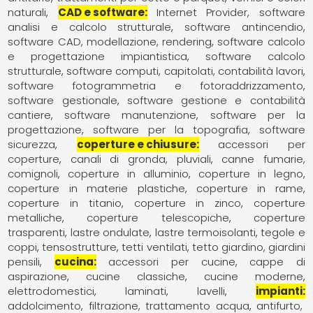
naturali
CAD e software
Internet Provider
software
analisi e calcolo strutturale
software antincendio
software CAD, modellazione, rendering
software calcolo
e progettazione impiantistica
software calcolo
strutturale
software computi, capitolati, contabilità lavori
software fotogrammetria e fotoraddrizzamento
software gestionale
software gestione e contabilità
cantiere
software manutenzione
software per la
progettazione
software per la topografia
software
sicurezza
coperture e chiusure
accessori per
coperture
canali di gronda, pluviali
canne fumarie,
comignoli
coperture in alluminio
coperture in legno
coperture in materie plastiche
coperture in rame
coperture in titanio
coperture in zinco
coperture
metalliche
coperture telescopiche
coperture
trasparenti
lastre ondulate
lastre termoisolanti
tegole e
coppi
tensostrutture
tetti ventilati
tetto giardino, giardini
pensili
cucina
accessori per cucine
cappe di
aspirazione
cucine classiche
cucine moderne
elettrodomestici
laminati
lavelli
impianti
addolcimento, filtrazione, trattamento acqua
antifurto,