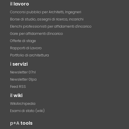
il
lavoro
Concorsi pubblici per Architetti, Ingegneri
Borse di studio, assegni di ricerca, incarichi
Elenchi professionisti per affidamenti d'incarico
Gare per affidamenti d'incarico
Offerte di stage
Rapporti di Lavoro
Portfolio di architettura
i
servizi
Newsletter 07nl
Newsletter 01pa
Feed RSS
il
wiki
WikiArchipedia
Esami di stato (wiki)
p+A
tools