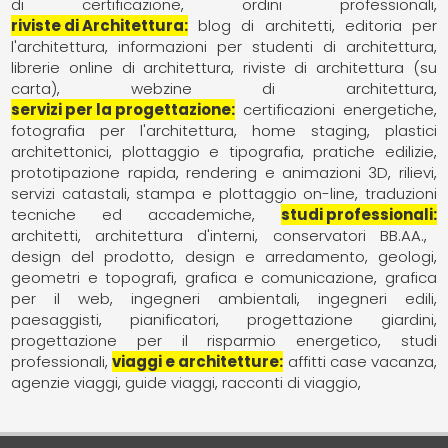
di certificazione
ordini professionali
riviste di Architettura
blog di architetti
editoria per
l'architettura
informazioni per studenti di architettura
librerie online di architettura
riviste di architettura (su
carta)
webzine di architettura
servizi per la progettazione
certificazioni energetiche
fotografia per l'architettura
home staging
plastici
architettonici
plottaggio e tipografia
pratiche edilizie
prototipazione rapida
rendering e animazioni 3D
rilievi
servizi catastali
stampa e plottaggio on-line
traduzioni
tecniche ed accademiche
studi professionali
architetti
architettura d'interni
conservatori BB.AA.
design del prodotto
design e arredamento
geologi
geometri e topografi
grafica e comunicazione
grafica
per il web
ingegneri ambientali
ingegneri edili
paesaggisti
pianificatori
progettazione giardini
progettazione per il risparmio energetico
studi
professionali
viaggi e architetture
affitti case vacanza
agenzie viaggi
guide viaggi
racconti di viaggio