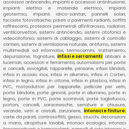
accessori antincendio
impianti e accessori antintrusione
impianti elettrici e materiale elettrico
impianti
geotermici
impianti idrico-sanitari
pannelli solari,
facciate fotovoltaiche
pareti o pavimenti radianti, soffitti
raffrescanti
protezioni perimetrali all'infrarosso
radiatori,
ventilconvettori
sistemi antincendio
sistemi citofonici e
videocitofonici
sistemi di cablaggio
sistemi di controllo
cantieri
sistemi di ventilazione naturale, antifumo
sistemi
multimediali ed informativi
termocamini
trattamento,
depurazione, fognature
infissi e serramenti
abbaini e
lucernari
accessori e ferramenta
automatismi per porte
e cancelli
avvolgibili, tapparelle, persiane
infissi blindati
infissi in acciaio inox
infissi in alluminio
infissi in Corten
infissi in legno
infissi in ottone
infissi in plastica
infissi in
PVC
motoriduttori per tapparelle
pellicole per vetri
porte blindate
porte girevoli
porte in alluminio
porte in
legno
porte in PVC
porte scorrevoli
porte tagliafuoco
portoni, cancelli, saracinesche
serrature e chiusure
verande
vetri e cristalli
zanzariere
intonaci e finiture
carte da parati
controsoffitti
gesso, stucchi, decorazioni
a mano
idropitture lavabili
intonaci ecologici
intonaci
fonoassorbenti o termoisolanti
pannelli di rete intonaci e