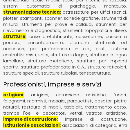
sistemi automatici di parcheggio, montauto
strumentazione tecnica
attrezzature per uffici tecnici
plotter, stampanti, scanner, schede grafiche
strumenti di
misura
strumenti per prove e collaudi
strumenti per
rilevamento e diagnostica
strumenti topografici e rilievo
strutture
case prefabbricate
casseforme, casseri a
perdere
consolidamento
elementi strutturali ed
accessori
pali prefabbricati in c.a.
plinti
sistemi
costruttivi misti
solai
strutture in legno
strutture in legno
lamellare
strutture metalliche
strutture per impianti
sportivi
strutture prefabbricate in C.A.
strutture reticolari
strutture speciali
strutture tubolari
tensostrutture
Professionisti, imprese e servizi
artigiani
artigiani
ceramiche artistiche
fabbri
falegnami
marmisti
mosaici
parquettisti
posatori pietre
naturali
restauro di mobili
tadelakt
trattamento cotto
trompe l'oeil e decoratori
vetrai
vetrate artistiche
imprese di costruzione
imprese di costruzione
istituzioni e associazioni
associazioni di categoria
enti