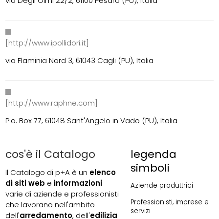
via Degli Olmi 22/2, 61100 Pesaro (PU), Italia
[http://www.ipollidori.it]
via Flaminia Nord 3, 61043 Cagli (PU), Italia
[http://www.raphne.com]
P.o. Box 77, 61048 Sant'Angelo in Vado (PU), Italia
cos'è il Catalogo
legenda
simboli
Il Catalogo di p+A è un
elenco
di siti web
e
informazioni
Aziende produttrici
varie di aziende e professionisti
Professionisti, imprese e
che lavorano nell'ambito
servizi
dell'
arredamento
, dell'
edilizia