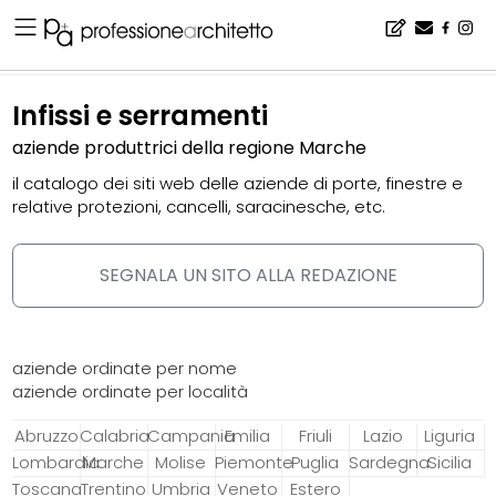
Home
▪
catalogo
▪
infissi e serramenti
Infissi e serramenti
aziende produttrici della regione Marche
il catalogo dei siti web delle aziende di porte, finestre e
relative protezioni, cancelli, saracinesche, etc.
SEGNALA UN SITO ALLA REDAZIONE
aziende ordinate per nome
aziende ordinate per località
Abruzzo
Calabria
Campania
Emilia
Friuli
Lazio
Liguria
Lombardia
Marche
Molise
Piemonte
Puglia
Sardegna
Sicilia
Toscana
Trentino
Umbria
Veneto
Estero