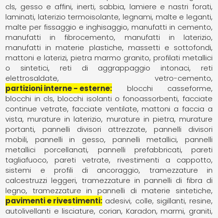
cls
gesso e affini
inerti, sabbia
lamiere e nastri forati
laminati
laterizio termoisolante
legnami
malte e leganti
malte per fissaggio e inghisaggio
manufatti in cemento
manufatti in fibrocemento
manufatti in laterizio
manufatti in materie plastiche
massetti e sottofondi
mattoni e laterizi
pietra marmo granito
profilati metallici
o sintetici
reti di aggrappaggio intonaci
reti
elettrosaldate
vetro-cemento
partizioni interne - esterne
blocchi casseforme
blocchi in cls
blocchi isolanti o fonoassorbenti
facciate
continue vetrate
facciate ventilate
mattoni a faccia a
vista
murature in laterizio
murature in pietra
murature
portanti
pannelli divisori attrezzate
pannelli divisori
mobili
pannelli in gesso
pannelli metallici
pannelli
metallici porcellanati
pannelli prefabbricati
pareti
tagliafuoco
pareti vetrate
rivestimenti a cappotto
sistemi e profili di ancoraggio
tramezzature in
calcestruzzi leggeri
tramezzature in pannelli di fibra di
legno
tramezzature in pannelli di materie sintetiche
pavimenti e rivestimenti
adesivi, colle, sigillanti, resine
autolivellanti e lisciature
corian
Karadon
marmi, graniti,