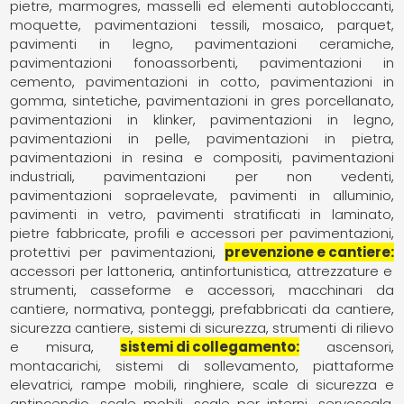
pietre
marmogres
masselli ed elementi autobloccanti
moquette, pavimentazioni tessili
mosaico
parquet,
pavimenti in legno
pavimentazioni ceramiche
pavimentazioni fonoassorbenti
pavimentazioni in
cemento
pavimentazioni in cotto
pavimentazioni in
gomma, sintetiche
pavimentazioni in gres porcellanato
pavimentazioni in klinker
pavimentazioni in legno
pavimentazioni in pelle
pavimentazioni in pietra
pavimentazioni in resina e compositi
pavimentazioni
industriali
pavimentazioni per non vedenti
pavimentazioni sopraelevate
pavimenti in alluminio
pavimenti in vetro
pavimenti stratificati in laminato
pietre fabbricate
profili e accessori per pavimentazioni
protettivi per pavimentazioni
prevenzione e cantiere
accessori per lattoneria
antinfortunistica
attrezzature e
strumenti
casseforme e accessori
macchinari da
cantiere
normativa
ponteggi
prefabbricati da cantiere
sicurezza cantiere
sistemi di sicurezza
strumenti di rilievo
e misura
sistemi di collegamento
ascensori
montacarichi, sistemi di sollevamento
piattaforme
elevatrici
rampe mobili
ringhiere
scale di sicurezza e
antincendio
scale mobili
scale per interni
servoscala