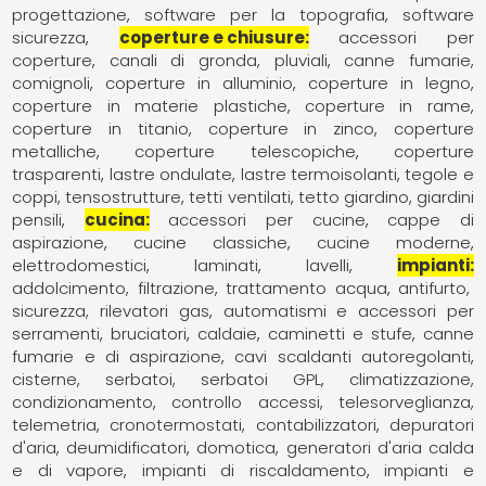
progettazione
software per la topografia
software
sicurezza
coperture e chiusure
accessori per
coperture
canali di gronda, pluviali
canne fumarie,
comignoli
coperture in alluminio
coperture in legno
coperture in materie plastiche
coperture in rame
coperture in titanio
coperture in zinco
coperture
metalliche
coperture telescopiche
coperture
trasparenti
lastre ondulate
lastre termoisolanti
tegole e
coppi
tensostrutture
tetti ventilati
tetto giardino, giardini
pensili
cucina
accessori per cucine
cappe di
aspirazione
cucine classiche
cucine moderne
elettrodomestici
laminati
lavelli
impianti
addolcimento, filtrazione, trattamento acqua
antifurto,
sicurezza, rilevatori gas
automatismi e accessori per
serramenti
bruciatori
caldaie
caminetti e stufe
canne
fumarie e di aspirazione
cavi scaldanti autoregolanti
cisterne, serbatoi, serbatoi GPL
climatizzazione,
condizionamento
controllo accessi, telesorveglianza,
telemetria
cronotermostati, contabilizzatori
depuratori
d'aria
deumidificatori
domotica
generatori d'aria calda
e di vapore
impianti di riscaldamento
impianti e