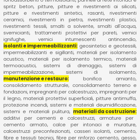
spritz beton
pitture
pitture e rivestimenti ai silicati
pitture e rivestimenti sintetici
rasanti
rivestimenti
ceramici
rivestimenti in pietra
rivestimenti plastici
rivestimenti tessili
smalti a solvente
smalti all'acqua
svernicianti
trattamenti protettivi per pareti
vernici
ignifughe
vernici intumescenti antincendio
isolanti e impermeabilizzanti
geosintetici e geotessili
impermeabilizzanti e sigillanti
materiali per isolamento
acustico
materiali per isolamento termico
materiali
termoacustici
sistemi di drenaggio
sistemi di
impermeabilizzazione
sistemi di isolamento
manutenzione e restauro
bonifica amianto
consolidamento strutturale
consolidamento terreno e
fondazioni
impregnanti per calcestruzzo
impregnanti per
il legno
materiali protettivi superficiali
pitture antimuffa
protezione incendi
sistemi e materiali deumidificazione
sistemi e materiali pulitura
materiali da costruzione
additivi per cementi e calcestruzzi
armature per
cemento armato
calce per intonaci e murature
calcestruzzi preconfezionati
casseri isolanti
cemento
fibre e tessuti tecnici
fibre per rinforzo cemento, gesso,