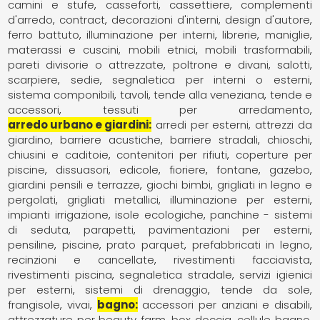
camini e stufe
casseforti
cassettiere
complementi
d'arredo
contract
decorazioni d'interni
design d'autore
ferro battuto
illuminazione per interni
librerie
maniglie
materassi e cuscini
mobili etnici
mobili trasformabili
pareti divisorie o attrezzate
poltrone e divani
salotti
scarpiere
sedie
segnaletica per interni o esterni
sistema componibili
tavoli
tende alla veneziana
tende e
accessori
tessuti per arredamento
arredo urbano e giardini
arredi per esterni
attrezzi da
giardino
barriere acustiche
barriere stradali
chioschi
chiusini e caditoie
contenitori per rifiuti
coperture per
piscine
dissuasori
edicole
fioriere
fontane
gazebo
giardini pensili e terrazze
giochi bimbi
grigliati in legno e
pergolati
grigliati metallici
illuminazione per esterni
impianti irrigazione
isole ecologiche
panchine - sistemi
di seduta
parapetti
pavimentazioni per esterni
pensiline
piscine
prato parquet
prefabbricati in legno
recinzioni e cancellate
rivestimenti facciavista
rivestimenti piscina
segnaletica stradale
servizi igienici
per esterni
sistemi di drenaggio
tende da sole,
frangisole
vivai
bagno
accessori per anziani e disabili
attrezzature per beauty farm
box doccia
cellule bagno