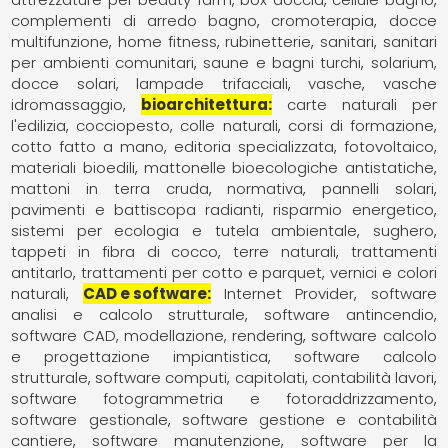
complementi di arredo bagno
cromoterapia
docce
multifunzione
home fitness
rubinetterie
sanitari
sanitari
per ambienti comunitari
saune e bagni turchi
solarium,
docce solari, lampade trifacciali
vasche
vasche
idromassaggio
bioarchitettura
carte naturali per
l'edilizia
cocciopesto
colle naturali
corsi di formazione
cotto fatto a mano
editoria specializzata
fotovoltaico
materiali bioedili
mattonelle bioecologiche antistatiche
mattoni in terra cruda
normativa
pannelli solari
pavimenti e battiscopa radianti
risparmio energetico
sistemi per ecologia e tutela ambientale
sughero
tappeti in fibra di cocco
terre naturali
trattamenti
antitarlo
trattamenti per cotto e parquet
vernici e colori
naturali
CAD e software
Internet Provider
software
analisi e calcolo strutturale
software antincendio
software CAD, modellazione, rendering
software calcolo
e progettazione impiantistica
software calcolo
strutturale
software computi, capitolati, contabilità lavori
software fotogrammetria e fotoraddrizzamento
software gestionale
software gestione e contabilità
cantiere
software manutenzione
software per la