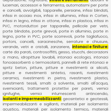
lucernari
accessori e ferramenta
automatismi per porte
e cancelli
avvolgibili, tapparelle, persiane
infissi blindati
infissi in acciaio inox
infissi in alluminio
infissi in Corten
infissi in legno
infissi in ottone
infissi in plastica
infissi in
PVC
motoriduttori per tapparelle
pellicole per vetri
porte blindate
porte girevoli
porte in alluminio
porte in
legno
porte in PVC
porte scorrevoli
porte tagliafuoco
portoni, cancelli, saracinesche
serrature e chiusure
verande
vetri e cristalli
zanzariere
intonaci e finiture
carte da parati
controsoffitti
gesso, stucchi, decorazioni
a mano
idropitture lavabili
intonaci ecologici
intonaci
fonoassorbenti o termoisolanti
pannelli di rete intonaci e
spritz beton
pitture
pitture e rivestimenti ai silicati
pitture e rivestimenti sintetici
rasanti
rivestimenti
ceramici
rivestimenti in pietra
rivestimenti plastici
rivestimenti tessili
smalti a solvente
smalti all'acqua
svernicianti
trattamenti protettivi per pareti
vernici
ignifughe
vernici intumescenti antincendio
isolanti e impermeabilizzanti
geosintetici e geotessili
impermeabilizzanti e sigillanti
materiali per isolamento
acustico
materiali per isolamento termico
materiali