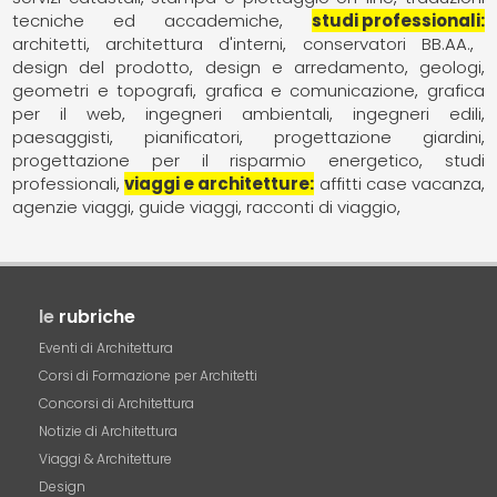
tecniche ed accademiche
studi professionali
architetti
architettura d'interni
conservatori BB.AA.
design del prodotto
design e arredamento
geologi
geometri e topografi
grafica e comunicazione
grafica
per il web
ingegneri ambientali
ingegneri edili
paesaggisti
pianificatori
progettazione giardini
progettazione per il risparmio energetico
studi
professionali
viaggi e architetture
affitti case vacanza
agenzie viaggi
guide viaggi
racconti di viaggio
le
rubriche
Eventi di Architettura
Corsi di Formazione per Architetti
Concorsi di Architettura
Notizie di Architettura
Viaggi & Architetture
Design