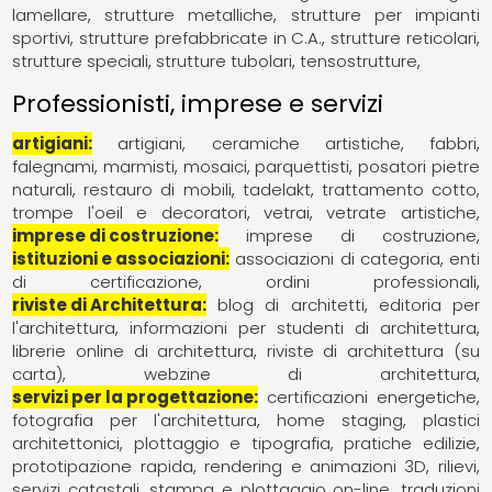
lamellare
strutture metalliche
strutture per impianti
sportivi
strutture prefabbricate in C.A.
strutture reticolari
strutture speciali
strutture tubolari
tensostrutture
Professionisti, imprese e servizi
artigiani
artigiani
ceramiche artistiche
fabbri
falegnami
marmisti
mosaici
parquettisti
posatori pietre
naturali
restauro di mobili
tadelakt
trattamento cotto
trompe l'oeil e decoratori
vetrai
vetrate artistiche
imprese di costruzione
imprese di costruzione
istituzioni e associazioni
associazioni di categoria
enti
di certificazione
ordini professionali
riviste di Architettura
blog di architetti
editoria per
l'architettura
informazioni per studenti di architettura
librerie online di architettura
riviste di architettura (su
carta)
webzine di architettura
servizi per la progettazione
certificazioni energetiche
fotografia per l'architettura
home staging
plastici
architettonici
plottaggio e tipografia
pratiche edilizie
prototipazione rapida
rendering e animazioni 3D
rilievi
servizi catastali
stampa e plottaggio on-line
traduzioni