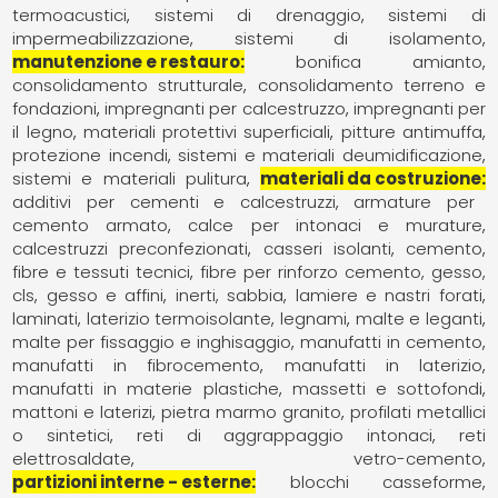
termoacustici
sistemi di drenaggio
sistemi di
impermeabilizzazione
sistemi di isolamento
manutenzione e restauro
bonifica amianto
consolidamento strutturale
consolidamento terreno e
fondazioni
impregnanti per calcestruzzo
impregnanti per
il legno
materiali protettivi superficiali
pitture antimuffa
protezione incendi
sistemi e materiali deumidificazione
sistemi e materiali pulitura
materiali da costruzione
additivi per cementi e calcestruzzi
armature per
cemento armato
calce per intonaci e murature
calcestruzzi preconfezionati
casseri isolanti
cemento
fibre e tessuti tecnici
fibre per rinforzo cemento, gesso,
cls
gesso e affini
inerti, sabbia
lamiere e nastri forati
laminati
laterizio termoisolante
legnami
malte e leganti
malte per fissaggio e inghisaggio
manufatti in cemento
manufatti in fibrocemento
manufatti in laterizio
manufatti in materie plastiche
massetti e sottofondi
mattoni e laterizi
pietra marmo granito
profilati metallici
o sintetici
reti di aggrappaggio intonaci
reti
elettrosaldate
vetro-cemento
partizioni interne - esterne
blocchi casseforme