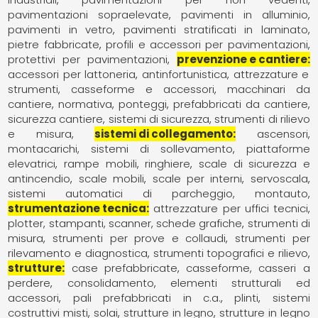
pavimentazioni sopraelevate
pavimenti in alluminio
pavimenti in vetro
pavimenti stratificati in laminato
pietre fabbricate
profili e accessori per pavimentazioni
protettivi per pavimentazioni
prevenzione e cantiere
accessori per lattoneria
antinfortunistica
attrezzature e
strumenti
casseforme e accessori
macchinari da
cantiere
normativa
ponteggi
prefabbricati da cantiere
sicurezza cantiere
sistemi di sicurezza
strumenti di rilievo
e misura
sistemi di collegamento
ascensori
montacarichi, sistemi di sollevamento
piattaforme
elevatrici
rampe mobili
ringhiere
scale di sicurezza e
antincendio
scale mobili
scale per interni
servoscala
sistemi automatici di parcheggio, montauto
strumentazione tecnica
attrezzature per uffici tecnici
plotter, stampanti, scanner, schede grafiche
strumenti di
misura
strumenti per prove e collaudi
strumenti per
rilevamento e diagnostica
strumenti topografici e rilievo
strutture
case prefabbricate
casseforme, casseri a
perdere
consolidamento
elementi strutturali ed
accessori
pali prefabbricati in c.a.
plinti
sistemi
costruttivi misti
solai
strutture in legno
strutture in legno