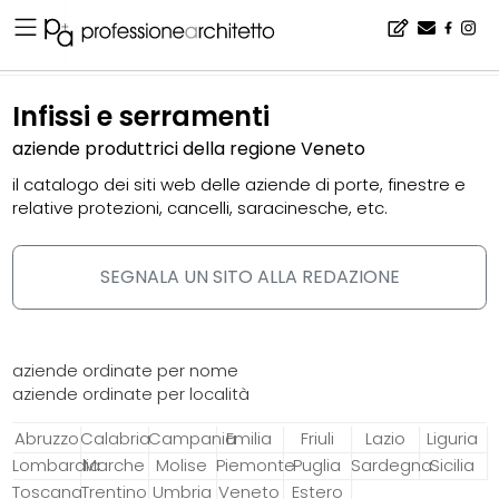
Home
▪
catalogo
▪
infissi e serramenti
Infissi e serramenti
aziende produttrici della regione Veneto
il catalogo dei siti web delle aziende di porte, finestre e
relative protezioni, cancelli, saracinesche, etc.
SEGNALA UN SITO ALLA REDAZIONE
aziende ordinate per nome
aziende ordinate per località
Abruzzo
Calabria
Campania
Emilia
Friuli
Lazio
Liguria
Lombardia
Marche
Molise
Piemonte
Puglia
Sardegna
Sicilia
Toscana
Trentino
Umbria
Veneto
Estero