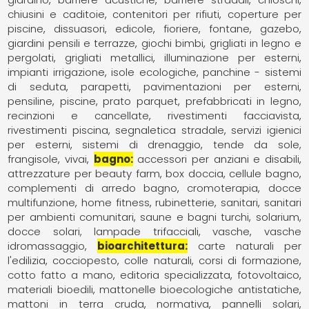
chiusini e caditoie
contenitori per rifiuti
coperture per
piscine
dissuasori
edicole
fioriere
fontane
gazebo
giardini pensili e terrazze
giochi bimbi
grigliati in legno e
pergolati
grigliati metallici
illuminazione per esterni
impianti irrigazione
isole ecologiche
panchine - sistemi
di seduta
parapetti
pavimentazioni per esterni
pensiline
piscine
prato parquet
prefabbricati in legno
recinzioni e cancellate
rivestimenti facciavista
rivestimenti piscina
segnaletica stradale
servizi igienici
per esterni
sistemi di drenaggio
tende da sole,
frangisole
vivai
bagno
accessori per anziani e disabili
attrezzature per beauty farm
box doccia
cellule bagno
complementi di arredo bagno
cromoterapia
docce
multifunzione
home fitness
rubinetterie
sanitari
sanitari
per ambienti comunitari
saune e bagni turchi
solarium,
docce solari, lampade trifacciali
vasche
vasche
idromassaggio
bioarchitettura
carte naturali per
l'edilizia
cocciopesto
colle naturali
corsi di formazione
cotto fatto a mano
editoria specializzata
fotovoltaico
materiali bioedili
mattonelle bioecologiche antistatiche
mattoni in terra cruda
normativa
pannelli solari