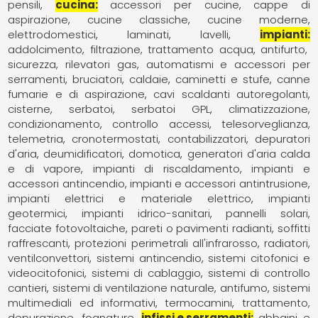
pensili
cucina
accessori per cucine
cappe di
aspirazione
cucine classiche
cucine moderne
elettrodomestici
laminati
lavelli
impianti
addolcimento, filtrazione, trattamento acqua
antifurto,
sicurezza, rilevatori gas
automatismi e accessori per
serramenti
bruciatori
caldaie
caminetti e stufe
canne
fumarie e di aspirazione
cavi scaldanti autoregolanti
cisterne, serbatoi, serbatoi GPL
climatizzazione,
condizionamento
controllo accessi, telesorveglianza,
telemetria
cronotermostati, contabilizzatori
depuratori
d'aria
deumidificatori
domotica
generatori d'aria calda
e di vapore
impianti di riscaldamento
impianti e
accessori antincendio
impianti e accessori antintrusione
impianti elettrici e materiale elettrico
impianti
geotermici
impianti idrico-sanitari
pannelli solari,
facciate fotovoltaiche
pareti o pavimenti radianti, soffitti
raffrescanti
protezioni perimetrali all'infrarosso
radiatori,
ventilconvettori
sistemi antincendio
sistemi citofonici e
videocitofonici
sistemi di cablaggio
sistemi di controllo
cantieri
sistemi di ventilazione naturale, antifumo
sistemi
multimediali ed informativi
termocamini
trattamento,
depurazione, fognature
infissi e serramenti
abbaini e