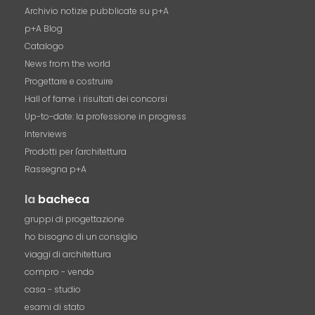
Archivio notizie pubblicate su p+A
p+A Blog
Catalogo
News from the world
Progettare e costruire
Hall of fame. i risultati dei concorsi
Up-to-date: la professione in progress
Interviews
Prodotti per l'architettura
Rassegna p+A
la
bacheca
gruppi di progettazione
ho bisogno di un consiglio
viaggi di architettura
compro - vendo
casa - studio
esami di stato