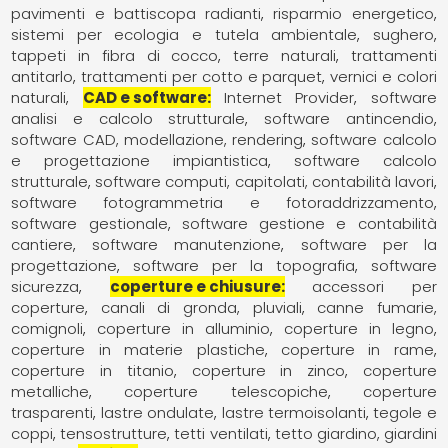
pavimenti e battiscopa radianti
risparmio energetico
sistemi per ecologia e tutela ambientale
sughero
tappeti in fibra di cocco
terre naturali
trattamenti
antitarlo
trattamenti per cotto e parquet
vernici e colori
naturali
CAD e software
Internet Provider
software
analisi e calcolo strutturale
software antincendio
software CAD, modellazione, rendering
software calcolo
e progettazione impiantistica
software calcolo
strutturale
software computi, capitolati, contabilità lavori
software fotogrammetria e fotoraddrizzamento
software gestionale
software gestione e contabilità
cantiere
software manutenzione
software per la
progettazione
software per la topografia
software
sicurezza
coperture e chiusure
accessori per
coperture
canali di gronda, pluviali
canne fumarie,
comignoli
coperture in alluminio
coperture in legno
coperture in materie plastiche
coperture in rame
coperture in titanio
coperture in zinco
coperture
metalliche
coperture telescopiche
coperture
trasparenti
lastre ondulate
lastre termoisolanti
tegole e
coppi
tensostrutture
tetti ventilati
tetto giardino, giardini