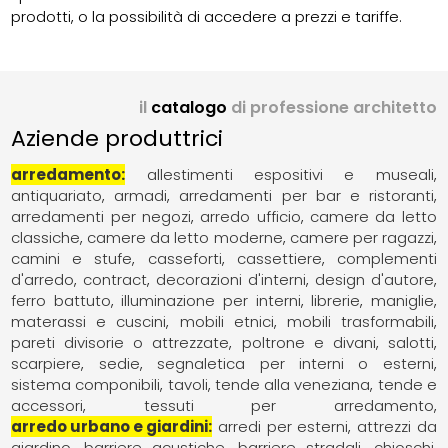
prodotti, o la possibilità di accedere a prezzi e tariffe.
il
catalogo
di professione architetto
Aziende produttrici
arredamento
allestimenti espositivi e museali
antiquariato
armadi
arredamenti per bar e ristoranti
arredamenti per negozi
arredo ufficio
camere da letto
classiche
camere da letto moderne
camere per ragazzi
camini e stufe
casseforti
cassettiere
complementi
d'arredo
contract
decorazioni d'interni
design d'autore
ferro battuto
illuminazione per interni
librerie
maniglie
materassi e cuscini
mobili etnici
mobili trasformabili
pareti divisorie o attrezzate
poltrone e divani
salotti
scarpiere
sedie
segnaletica per interni o esterni
sistema componibili
tavoli
tende alla veneziana
tende e
accessori
tessuti per arredamento
arredo urbano e giardini
arredi per esterni
attrezzi da
giardino
barriere acustiche
barriere stradali
chioschi