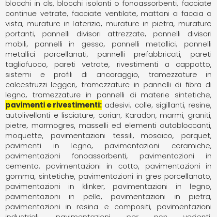
blocchi in cls
blocchi isolanti o fonoassorbenti
facciate
continue vetrate
facciate ventilate
mattoni a faccia a
vista
murature in laterizio
murature in pietra
murature
portanti
pannelli divisori attrezzate
pannelli divisori
mobili
pannelli in gesso
pannelli metallici
pannelli
metallici porcellanati
pannelli prefabbricati
pareti
tagliafuoco
pareti vetrate
rivestimenti a cappotto
sistemi e profili di ancoraggio
tramezzature in
calcestruzzi leggeri
tramezzature in pannelli di fibra di
legno
tramezzature in pannelli di materie sintetiche
pavimenti e rivestimenti
adesivi, colle, sigillanti, resine
autolivellanti e lisciature
corian
Karadon
marmi, graniti,
pietre
marmogres
masselli ed elementi autobloccanti
moquette, pavimentazioni tessili
mosaico
parquet,
pavimenti in legno
pavimentazioni ceramiche
pavimentazioni fonoassorbenti
pavimentazioni in
cemento
pavimentazioni in cotto
pavimentazioni in
gomma, sintetiche
pavimentazioni in gres porcellanato
pavimentazioni in klinker
pavimentazioni in legno
pavimentazioni in pelle
pavimentazioni in pietra
pavimentazioni in resina e compositi
pavimentazioni
industriali
pavimentazioni per non vedenti