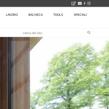
2026
LAVORO
BACHECA
TOOLS
SPECIALI
La Fabbrica di ceramiche Solimene a Vietri sul Mare: un progetto nato quasi per caso - La lucertola aggrappata alla roccia, tra Wright e Gaudì, unica opera europea del visionario architetto Paolo Soleri
Osteria dell'Architetto a Marmomac con i fondatori di EMBT, Park, CZA e ELASTICOFarm - Veronafiere, dal 22 al 25 settembre 2026 · 2x4 Cfp · Ingresso gratuito · Iscrizioni aperte!
I Cantieri by LandWorks 2026, autocostruzione e vita comunitaria in Sardegna, a picco sul mare - Workshop di autocostruzione e rigenerazione urbana nell'ex borgo minerario dell'Argentiera · 3 turni
una mostra