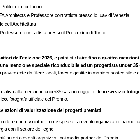
· Politecnico di Torino
A Architects e Professore contrattista presso lo Iuav di Venezia
le dell'Architettura
Professore contrattista presso il Politecnico di Torino
ncitori dell'edizione 2026
, e potrà attribuire
fino a quattro menzioni
una menzione speciale riconducibile ad un progettista under 35
o proveniente da filiere locali, foreste gestite in maniera sostenibile e
a relativa alla menzione under35 saranno oggetto di
un servizio fotogr
sico
, fotografa ufficiale del Premio.
rse
azioni di valorizzazione dei progetti premiati
:
ori delle opere vincitrici come speaker a eventi organizzati o patrocina
ergia con il settore del legno
più autori a eventi organizzati dai media partner del Premio