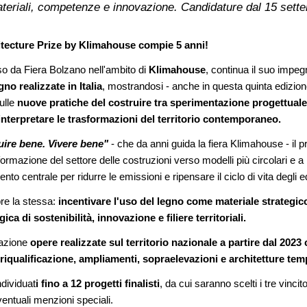
materiali, competenze e innovazione. Candidature dal 15 sett
itecture Prize by Klimahouse compie 5 anni!
o da Fiera Bolzano nell'ambito di
Klimahouse
, continua il suo impeg
gno realizzate in Italia
, mostrandosi - anche in questa quinta edizione
ulle
nuove pratiche del costruire tra sperimentazione progettuale
interpretare le trasformazioni del territorio contemporaneo.
uire bene. Vivere bene"
- che da anni guida la fiera Klimahouse - il p
formazione del settore delle costruzioni verso modelli più circolari e a
to centrale per ridurre le emissioni e ripensare il ciclo di vita degli edi
re la stessa:
incentivare l'uso del legno come materiale strategico
ca di sostenibilità, innovazione e filiere territoriali.
razione
opere realizzate sul territorio nazionale a partire dal 202
i riqualificazione, ampliamenti, sopraelevazioni e architetture t
ndividuat
i fino a 12 progetti finalisti
, da cui saranno scelti i tre vinci
entuali menzioni speciali.