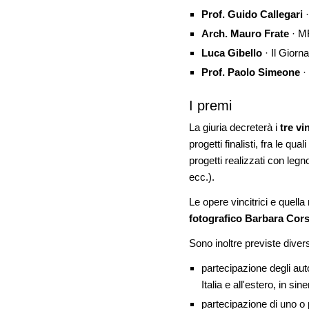
Prof. Guido Callegari
Arch. Mauro Frate
· MF
Luca Gibello
· Il Giorna
Prof. Paolo Simeone
· 
I premi
La giuria decreterà i
tre vi
progetti finalisti, fra le quali
progetti realizzati con legn
ecc.).
Le opere vincitrici e quell
fotografico Barbara Cor
Sono inoltre previste dive
partecipazione degli aut
Italia e all'estero, in sin
partecipazione di uno o 