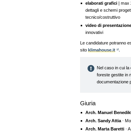
elaborati grafici
| max 2
dettagli e schemi proget
tecnico/costruttivo
video di presentazion
innovativi
Le candidature potranno es
sito
klimahouse.it
.
Nel caso in cui la 
foreste gestite in
documentazione p
Giuria
Arch. Manuel Benedik
Arch. Sandy Attia
· Mo
Arch. Marta Baretti
· 