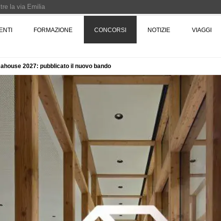
re la via Emilia
Rotta verso Ovest - Europa, Stati Uniti e Canada | 22 agosto > 30 settembre 
ENTI
FORMAZIONE
CONCORSI
NOTIZIE
VIAGGI
ahouse 2027: pubblicato il nuovo bando
Pinocchio - Call di grafica promossa dal Museo MAGMA per la realizzazione di 