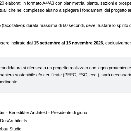
0 elaborati in formato A4/A3 con planimetria, piante, sezioni e prospetti
tuali che nel complesso aiutino a spiegare i fondamenti del progetto ar
e
(facoltativo): durata massima di 60 secondi, deve illustare lo spirito d
sere inoltrate
dal 15 settembre al 15 novembre 2026
, esclusivament
candidatura si riferisca a un progetto realizzato con legno proveniente d
 maniera sostenibile e/o certificate (PEFC, FSC, ecc.), sarà necessario
ertinente.
ter
· Benedikter Architekt - Presidente di giuria
DusArchitects
Arbau Studio