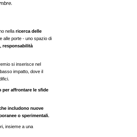
embre.
no nella
ricerca delle
 alle porte - uno spazio di
, responsabilità
remio si inserisce nel
 basso impatto, dove il
fici.
 per affrontare le sfide
3 che includono nuove
emporanee o sperimentali.
tori, insieme a una