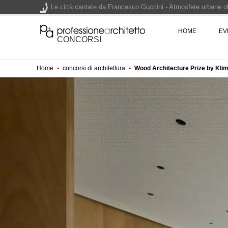
Le città cantate da Francesco Guccini - Atmosfere urbane olt
Renzo Piano World Tour 2026, ottava edizione in partenza. 
HOME
EV
CONCORSI
Home
▪
concorsi di architettura
▪
Wood Architecture Prize by Klim
200 manifesti per i 200 anni di Carlo Collodi, creatore di 