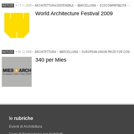
NOTIZIE
•
17.11.2009
•
ARCHITETTURA SOSTENIBILE
•
BARCELLONA
•
ECOCOMPATIBILITÀ
•
EC
World Architecture Festival 2009
NOTIZIE
•
30.12.2008
•
ARCHITETTURA
•
BARCELLONA
•
EUROPEAN UNION PRIZE FOR CONTEMPORARY ARCHITECTURE
340 per Mies
le
rubriche
Eventi di Architettura