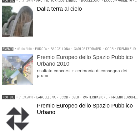
NOTIZIE
•
01.11.2010
•
ARCHITETTURA SOSTENIBILE
•
BARCELLONA
•
ECOCOMPATIBILITÀ
•
EC
Dalla terra al cielo
EVENTI
•
03.06.2010
•
EUROPA
•
BARCELLONA
•
CARLOS FERRATER
•
CCCB
•
PREMIO EUROPEO DELLO SPAZIO PUBBLICO URBANO
Premio Europeo dello Spazio Pubblico
Urbano 2010
risultato concorsi + cerimonia di consegna dei
premi
NOTIZIE
•
31.03.2010
•
BARCELLONA
•
CCCB
•
OSLO
•
PARTECIPAZIONE
•
PREMIO EUROPEO DELLO SPAZIO PUBBLICO URBANO
Premio Europeo dello Spazio Pubblico
Urbano