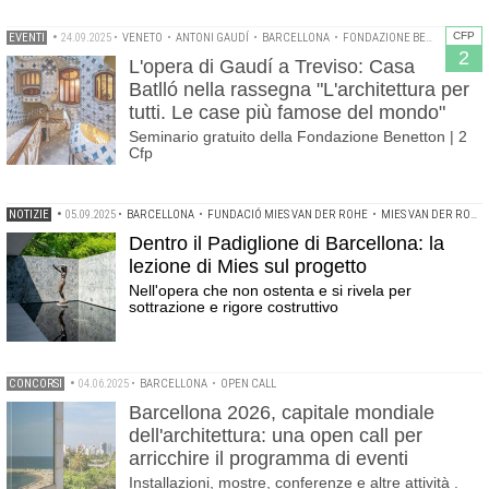
CFP
EVENTI
•
24.09.2025
•
VENETO
•
ANTONI GAUDÍ
•
BARCELLONA
•
FONDAZIONE BENETTON STUDI RICERCHE
2
L'opera di Gaudí a Treviso: Casa
Batlló nella rassegna "L'architettura per
tutti. Le case più famose del mondo"
Seminario gratuito della Fondazione Benetton | 2
Cfp
NOTIZIE
•
05.09.2025
•
BARCELLONA
•
FUNDACIÓ MIES VAN DER ROHE
•
MIES VAN DER ROHE
Dentro il Padiglione di Barcellona: la
lezione di Mies sul progetto
Nell'opera che non ostenta e si rivela per
sottrazione e rigore costruttivo
CONCORSI
•
04.06.2025
•
BARCELLONA
•
OPEN CALL
Barcellona 2026, capitale mondiale
dell'architettura: una open call per
arricchire il programma di eventi
Installazioni, mostre, conferenze e altre attività .