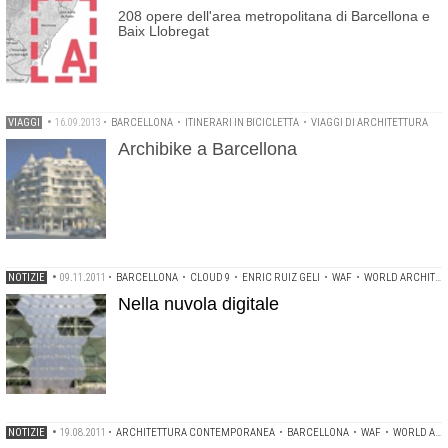
208 opere dell'area metropolitana di Barcellona e
Baix Llobregat
VIAGGI
•
16.09.2013
•
BARCELLONA
•
ITINERARI IN BICICLETTA
•
VIAGGI DI ARCHITETTURA
Archibike a Barcellona
NOTIZIE
•
09.11.2011
•
BARCELLONA
•
CLOUD 9
•
ENRIC RUIZ GELI
•
WAF
•
WORLD ARCHITECTURE FESTIVAL 2011
Nella nuvola digitale
NOTIZIE
•
19.08.2011
•
ARCHITETTURA CONTEMPORANEA
•
BARCELLONA
•
WAF
•
WORLD ARCHITECTURE FESTIVAL 2009