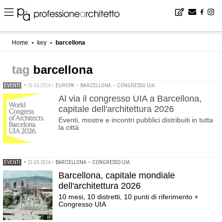
Home
▪
key
▪
barcellona
barcellona
EVENTI
•
29.06.2026
•
EUROPA
•
BARCELLONA
•
CONGRESSO UIA
Al via il congresso UIA a Barcellona,
capitale dell'architettura 2026
Eventi, mostre e incontri pubblici distribuiti in tutta
la città
EVENTI
•
22.05.2026
•
BARCELLONA
•
CONGRESSO UIA
Barcellona, capitale mondiale
dell'architettura 2026
10 mesi, 10 distretti, 10 punti di riferimento +
Congresso UIA