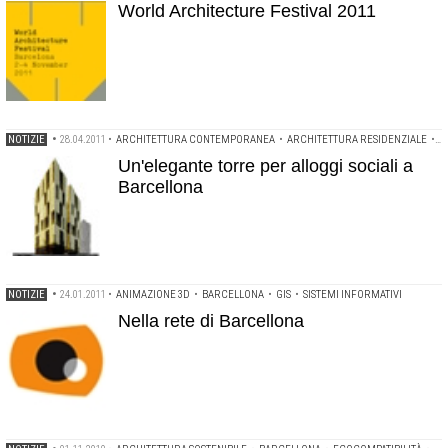
World Architecture Festival 2011
NOTIZIE
•
28.04.2011
•
ARCHITETTURA CONTEMPORANEA
•
ARCHITETTURA RESIDENZIALE
•
A
Un'elegante torre per alloggi sociali a
Barcellona
NOTIZIE
•
24.01.2011
•
ANIMAZIONE 3D
•
BARCELLONA
•
GIS
•
SISTEMI INFORMATIVI
Nella rete di Barcellona