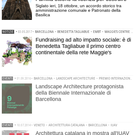
Siglato ieri, 18 ottobre, un accordo storico tra
amministrazione comunale e Patronato della
Basilica
NOTIZIE
•
03.05.2017
•
BARCELLONA
•
BENEDETTA TAGLIABUE
•
EMBT
•
MAGGIE'S CENTRE
•
Fundraising ad alto impatto sociale: è di
Benedetta Tagliabue il primo centro
continentale della rete Maggie's
EVENTI
•
01.09.2016
•
BARCELLONA
•
LANDSCAPE ARCHITECTURE
•
PREMIO INTERNAZIONALE DI PAESAGGIO ROSA BARBA
Landscape Architecture protagonista
della Biennale Internazionale di
Barcellona
EVENTI
•
10.07.2014
•
VENETO
•
ARCHITETTURA CATALANA
•
BARCELLONA
•
IUAV
Architettura catalana in mostra all'IUAV