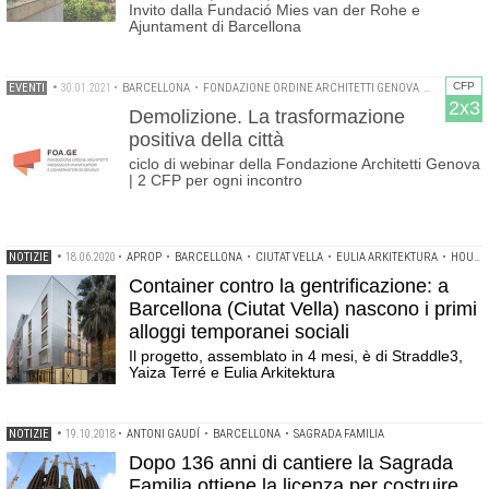
Invito dalla Fundació Mies van der Rohe e
Ajuntament di Barcellona
CFP
EVENTI
•
30.01.2021
•
BARCELLONA
•
FONDAZIONE ORDINE ARCHITETTI GENOVA
•
GENOVA
2x3
Demolizione. La trasformazione
positiva della città
ciclo di webinar della Fondazione Architetti Genova
| 2 CFP per ogni incontro
NOTIZIE
•
18.06.2020
•
APROP
•
BARCELLONA
•
CIUTAT VELLA
•
EULIA ARKITEKTURA
•
HOUSING SOCIALE
Container contro la gentrificazione: a
Barcellona (Ciutat Vella) nascono i primi
alloggi temporanei sociali
Il progetto, assemblato in 4 mesi, è di Straddle3,
Yaiza Terré e Eulia Arkitektura
NOTIZIE
•
19.10.2018
•
ANTONI GAUDÍ
•
BARCELLONA
•
SAGRADA FAMILIA
Dopo 136 anni di cantiere la Sagrada
Familia ottiene la licenza per costruire