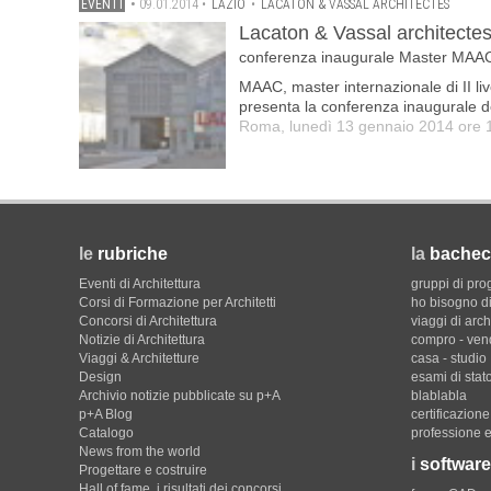
EVENTI
•
09.01.2014
•
LAZIO
•
LACATON & VASSAL ARCHITECTES
Lacaton & Vassal architecte
conferenza inaugurale Master MAA
MAAC, master internazionale di II liv
presenta la conferenza inaugurale de
Roma, lunedì 13 gennaio 2014 ore 
le
rubriche
la
bachec
Eventi di Architettura
gruppi di pro
Corsi di Formazione per Architetti
ho bisogno di
Concorsi di Architettura
viaggi di arch
Notizie di Architettura
compro - ven
Viaggi & Architetture
casa - studio
Design
esami di stat
Archivio notizie pubblicate su p+A
blablabla
p+A Blog
certificazion
Catalogo
professione e
News from the world
i
software
Progettare e costruire
Hall of fame. i risultati dei concorsi