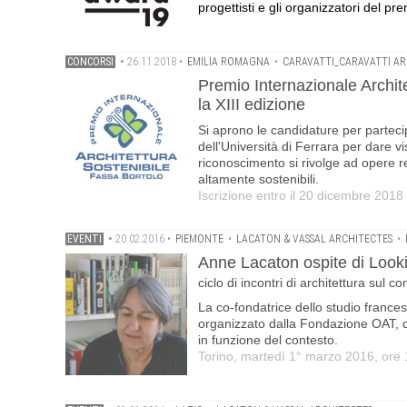
progettisti e gli organizzatori del pre
CONCORSI
•
26.11.2018
•
EMILIA ROMAGNA
•
CARAVATTI_CARAVATTI AR
Premio Internazionale Archite
la XIII edizione
Si aprono le candidature per parteci
dell'Università di Ferrara per dare vis
riconoscimento si rivolge ad opere rea
altamente sostenibili.
Iscrizione entro il 20 dicembre 2018
EVENTI
•
20.02.2016
•
PIEMONTE
•
LACATON & VASSAL ARCHITECTES
•
Anne Lacaton ospite di Look
ciclo di incontri di architettura sul c
La co-fondatrice dello studio france
organizzato dalla Fondazione OAT, ded
in funzione del contesto.
Torino, martedì 1° marzo 2016, ore