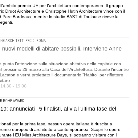
all'ambito premio UE per l'architettura contemporanea. Il gruppo
ic Druot Architecture e Christophe Hutin Architecture vince con il
d Parc Bordeaux, mentre lo studio BAST di Toulouse riceve la
rgenti.
NE ARCHITETTI PPC DI ROMA
, nuovi modelli di abitare possibili. Interviene Anne
 punta l'attenzione sulla situazione abitativa nella capitale con
il prossimo 29 marzo alla Casa dell'Architettura. Durante l'incontro
 Lacaton e verrà proiettato il documentario "Habito" per riflettere
bitare
14.30 - 19.00
ER ROHE AWARD
annunciati i 5 finalisti, al via l'ultima fase del
onati per la prima fase, nessun opera italiana è riuscita a
o premio europeo di architettura contemporanea. Scopri le opere
 durante i EU Mies Architecture Days, si potranno visitare con i