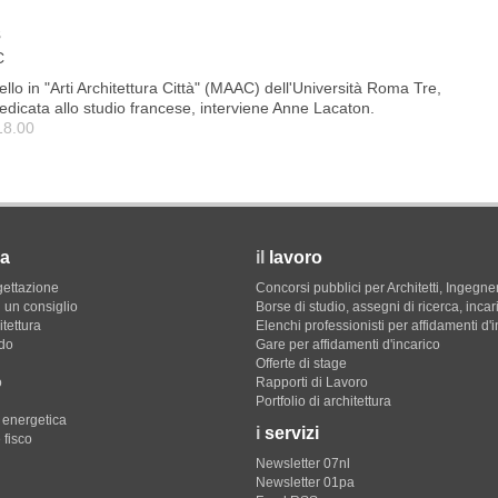
s
C
ello in "Arti Architettura Città" (MAAC) dell'Università Roma Tre,
dicata allo studio francese, interviene Anne Lacaton.
18.00
a
il
lavoro
gettazione
Concorsi pubblici per Architetti, Ingegner
 un consiglio
Borse di studio, assegni di ricerca, incar
itettura
Elenchi professionisti per affidamenti d'
do
Gare per affidamenti d'incarico
Offerte di stage
o
Rapporti di Lavoro
Portfolio di architettura
e energetica
i
servizi
 fisco
Newsletter 07nl
Newsletter 01pa