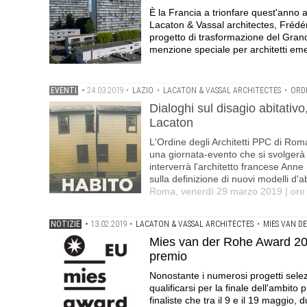
È la Francia a trionfare quest'anno 
Lacaton & Vassal architectes, Frédér
progetto di trasformazione del Gran
menzione speciale per architetti eme
EVENTI
•
24.03.2019
•
LAZIO
•
LACATON & VASSAL ARCHITECTES
•
ORDI
Dialoghi sul disagio abitativo
Lacaton
L'Ordine degli Architetti PPC di Roma
una giornata-evento che si svolgerà 
interverrà l'architetto francese Anne
sulla definizione di nuovi modelli d'a
Roma, venerdì 29 marzo 2019 | ore 
NOTIZIE
•
13.02.2019
•
LACATON & VASSAL ARCHITECTES
•
MIES VAN D
Mies van der Rohe Award 2019: 
premio
Nonostante i numerosi progetti selezi
qualificarsi per la finale dell'ambit
finaliste che tra il 9 e il 19 maggio,