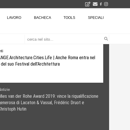
2026
LAVORO
BACHECA
TOOLS
SPECIALI
La Fabbrica di ceramiche Solimene a Vietri sul Mare: un progetto nato quasi per caso - La lucertola aggrappata alla roccia, tra Wright e Gaudì, unica opera europea del visionario architetto Paolo Soleri
Osteria dell'Architetto a Marmomac con i fondatori di EMBT, Park, CZA e ELASTICOFarm - Veronafiere, dal 22 al 25 settembre 2026 · 2x4 Cfp · Ingresso gratuito · Iscrizioni aperte!
I Cantieri by LandWorks 2026, autocostruzione e vita comunitaria in Sardegna, a picco sul mare - Workshop di autocostruzione e rigenerazione urbana nell'ex borgo minerario dell'Argentiera · 3 turni
una mostra
ti
GE.Architecture.Cities.Life | Anche Roma entra nel
 del suo Festival dell'Architettura
otizie
Mies van der Rohe Award 2019: vince la riqualificazione
generosa di Lacaton & Vassal, Frédéric Druot e
Christoph Hutin