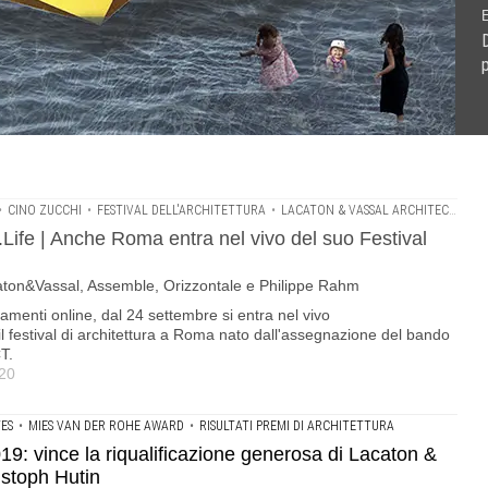
D
vivo del suo Festival dell'Architettura .tra gli ospiti anche
ne generosa di Lacaton & Vassal, Frédéric Druot e Christoph
 possibili. Interviene Anne Lacaton
e Philippe Rahm
•
CINO ZUCCHI
•
FESTIVAL DELL'ARCHITETTURA
•
LACATON & VASSAL ARCHITECTES
•
ife | Anche Roma entra nel vivo del suo Festival
acaton&Vassal, Assemble, Orizzontale e Philippe Rahm
amenti online, dal 24 settembre si entra nel vivo
il festival di architettura a Roma nato dall'assegnazione del bando
T.
020
ES
•
MIES VAN DER ROHE AWARD
•
RISULTATI PREMI DI ARCHITETTURA
: vince la riqualificazione generosa di Lacaton &
istoph Hutin