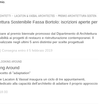
mio.
CHITETTI
•
LACATON & VASSAL ARCHITECTES
•
PREMIO ARCHITETTURA SOSTENIBILE FASSA BORTOLO
ttura Sostenibile Fassa Bortolo: iscrizioni aperte per
pare al premio biennale promosso dal Dipartimento di Architettura
ibilità ai progetti di restauro e ristrutturazione contemporanei. Il
lizzate negli ultimi 5 anni distintisi per scelte progettuali
 | Consegna entro il 5 febbraio 2019
LOOKING AROUND
ing Around
oncetto di "adaptation"
se Lacaton & Vassal inaugura un ciclo di tre appuntamenti,
icato alla capacità dell'architetto di adattare il proprio approccio
 18.00