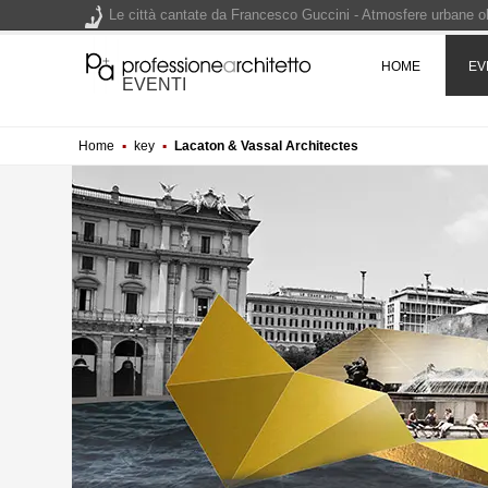
Le città cantate da Francesco Guccini - Atmosfere urbane olt
Renzo Piano World Tour 2026, ottava edizione in partenza. 
HOME
EV
EVENTI
Home
▪
key
▪
Lacaton & Vassal Architectes
200 manifesti per i 200 anni di Carlo Collodi, creatore di 