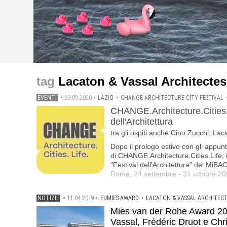
eventi
progetti
eventi
CHANGE.Architecture.Cities.Life | Anche Roma entra nel 
Mies van der Rohe Award 2019: vince la riqualificazio
Dialoghi sul disagio abitativo, nuovi modelli di abitare
Lacaton & Vassal Architectes
Cino Zucchi, Lacaton&Vassal, Assemble, Orizzontale 
Hutin
EVENTI
•
23.09.2020
•
LAZIO
•
CHANGE ARCHITECTURE CITY FESTIVAL
CHANGE.Architecture.Cities.L
dell'Architettura
tra gli ospiti anche Cino Zucchi, L
Dopo il prologo estivo con gli appunt
di CHANGE.Architecture.Cities.Life, 
"Festival dell'Architettura" del MiBAC
Roma, 24 settembre - 31 ottobre 2
NOTIZIE
•
11.04.2019
•
EUMIES AWARD
•
LACATON & VASSAL ARCHITECT
Mies van der Rohe Award 2019
Vassal, Frédéric Druot e Chr