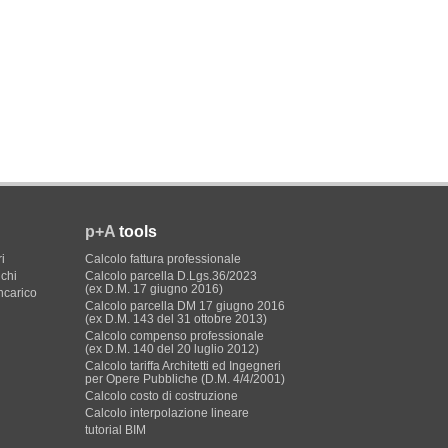
p+A
tools
i
Calcolo fattura professionale
ichi
Calcolo parcella D.Lgs.36/2023
(ex D.M. 17 giugno 2016)
incarico
Calcolo parcella DM 17 giugno 2016
(ex D.M. 143 del 31 ottobre 2013)
Calcolo compenso professionale
(ex D.M. 140 del 20 luglio 2012)
Calcolo tariffa Architetti ed Ingegneri
per Opere Pubbliche (D.M. 4/4/2001)
Calcolo costo di costruzione
Calcolo interpolazione lineare
tutorial BIM