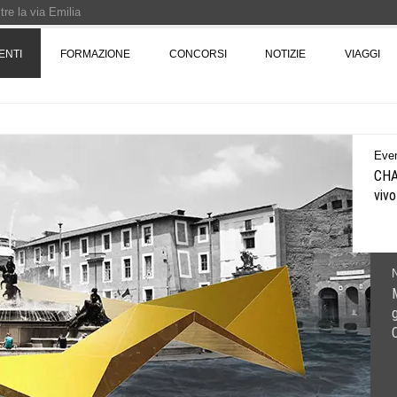
re la via Emilia
Rotta verso Ovest - Europa, Stati Uniti e Canada | 22 agosto > 30 settembre 
ENTI
FORMAZIONE
CONCORSI
NOTIZIE
VIAGGI
Pinocchio - Call di grafica promossa dal Museo MAGMA per la realizzazione di 
Even
CHAN
vivo
N