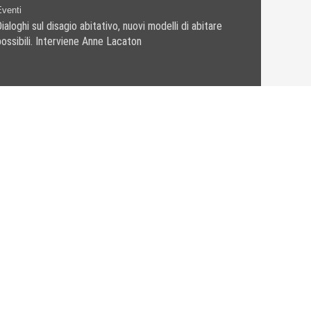
Eventi
ialoghi sul disagio abitativo, nuovi modelli di abitare
possibili. Interviene Anne Lacaton
ORIZZONTALE
•
PHILIPPE RAHM ARCHITECTES