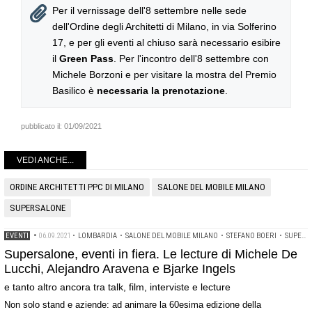
Per il vernissage dell'8 settembre nelle sede
dell'Ordine degli Architetti di Milano, in via Solferino
17, e per gli eventi al chiuso sarà necessario esibire
il
Green Pass
. Per l'incontro dell'8 settembre con
Michele Borzoni e per visitare la mostra del Premio
Basilico è
necessaria la prenotazione
.
pubblicato il:
01/09/2021
VEDI ANCHE...
ORDINE ARCHITETTI PPC DI MILANO
SALONE DEL MOBILE MILANO
SUPERSALONE
EVENTI
•
06.09.2021
•
LOMBARDIA
•
SALONE DEL MOBILE MILANO
•
STEFANO BOERI
•
SUPERSALONE
Supersalone, eventi in fiera. Le lecture di Michele De
Lucchi, Alejandro Aravena e Bjarke Ingels
e tanto altro ancora tra talk, film, interviste e lecture
Non solo stand e aziende: ad animare la 60esima edizione della