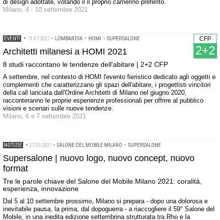
di design adottate, votando il il proprio camerino preferito.
Milano, 4 - 10 settembre 2021
EVENTI
•
19.07.2021
•
LOMBARDIA
•
HOMI
•
SUPERSALONE
CFP
2+2
Architetti milanesi a HOMI 2021
8 studi raccontano le tendenze dell'abitare | 2+2 CFP
A settembre, nel contesto di HOMI l'evento fieristico dedicato agli oggetti e
complementi che caratterizzano gli spazi dell'abitare, i progettisti vincitori
della call lanciata dall'Ordine Architetti di Milano nel giugno 2020,
racconteranno le proprie esperienze professionali per offrire al pubblico
visioni e scenari sulle nuove tendenze.
Milano, 6 e 7 settembre 2021
NOTIZIE
•
27.05.2021
•
SALONE DEL MOBILE MILANO
•
SUPERSALONE
Supersalone | nuovo logo, nuovo concept, nuovo
format
Tre le parole chiave del Salone del Mobile.Milano 2021: coralità,
esperienza, innovazione
Dal 5 al 10 settembre prossimo, Milano si prepara - dopo una dolorosa e
inevitabile pausa, la prima, dal dopoguerra - a riaccogliere il 59° Salone del
Mobile, in una inedita edizione settembrina strutturata tra Rho e la