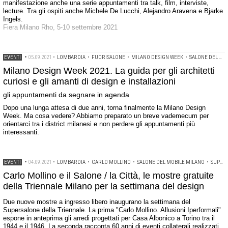
manifestazione anche una serie appuntamenti tra talk, film, interviste,
lecture. Tra gli ospiti anche Michele De Lucchi, Alejandro Aravena e Bjarke
Ingels.
Fiera Milano Rho, 5-10 settembre 2021
EVENTI
•
05.09.2021
•
LOMBARDIA
•
FUORISALONE
•
MILANO DESIGN WEEK
•
SALONE DEL MOBILE MILANO
Milano Design Week 2021. La guida per gli architetti
curiosi e gli amanti di design e installazioni
gli appuntamenti da segnare in agenda
Dopo una lunga attesa di due anni, torna finalmente la Milano Design
Week. Ma cosa vedere? Abbiamo preparato un breve vademecum per
orientarci tra i district milanesi e non perdere gli appuntamenti più
interessanti.
EVENTI
•
04.09.2021
•
LOMBARDIA
•
CARLO MOLLINO
•
SALONE DEL MOBILE MILANO
•
SUPERSALONE
Carlo Mollino e il Salone / la Città, le mostre gratuite
della Triennale Milano per la settimana del design
Due nuove mostre a ingresso libero inaugurano la settimana del
Supersalone della Triennale. La prima "Carlo Mollino. Allusioni Iperformali"
espone in anteprima gli arredi progettati per Casa Albonico a Torino tra il
1944 e il 1946. La seconda racconta 60 anni di eventi collaterali realizzati