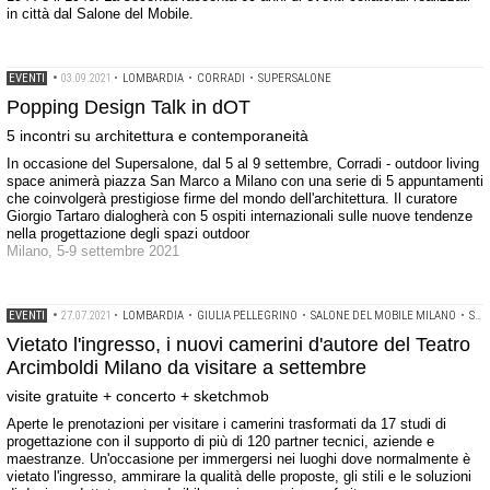
in città dal Salone del Mobile.
EVENTI
•
03.09.2021
•
LOMBARDIA
•
CORRADI
•
SUPERSALONE
Popping Design Talk in dOT
5 incontri su architettura e contemporaneità
In occasione del Supersalone, dal 5 al 9 settembre, Corradi - outdoor living
space animerà piazza San Marco a Milano con una serie di 5 appuntamenti
che coinvolgerà prestigiose firme del mondo dell'architettura. Il curatore
Giorgio Tartaro dialogherà con 5 ospiti internazionali sulle nuove tendenze
nella progettazione degli spazi outdoor
Milano, 5-9 settembre 2021
EVENTI
•
27.07.2021
•
LOMBARDIA
•
GIULIA PELLEGRINO
•
SALONE DEL MOBILE MILANO
•
SUPERSALONE
Vietato l'ingresso, i nuovi camerini d'autore del Teatro
Arcimboldi Milano da visitare a settembre
visite gratuite + concerto + sketchmob
Aperte le prenotazioni per visitare i camerini trasformati da 17 studi di
progettazione con il supporto di più di 120 partner tecnici, aziende e
maestranze. Un'occasione per immergersi nei luoghi dove normalmente è
vietato l'ingresso, ammirare la qualità delle proposte, gli stili e le soluzioni