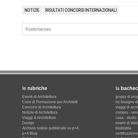
NOTIZIE
RISULTATI CONCORSI INTERNAZIONALI
Posterheroes
le
rubriche
la
bachec
Eventi di Architettura
gruppi di pro
Corsi di Formazione per Architetti
ho bisogno di
Concorsi di Architettura
viaggi di arch
Notizie di Architettura
compro - ven
Viaggi & Architetture
casa - studio
Design
esami di stat
Archivio notizie pubblicate su p+A
blablabla
p+A Blog
certificazion