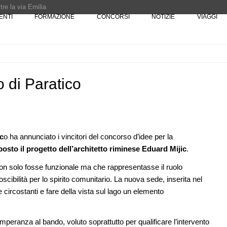
re la via Emilia
ENTI
FORMAZIONE
CONCORSI
NOTIZIE
VIAGGI
Rotta verso Ovest - Europa, Stati Uniti e Canada | 22 agosto > 30 settembre 
Pinocchio - Call di grafica promossa dal Museo MAGMA per la realizzazione di 
 di Paratico
c
o ha annunciato i vincitori del concorso d’idee per la
07
UP-TO-DATE
10
posto il progetto dell’architetto riminese Eduard Mijic
.
one urbana
L'Agenzia del Demanio lancia gare per
stione
accordi quadro da 219 milioni per servizi
 non solo fosse funzionale ma che rappresentasse il ruolo
a
di architettura
scibilità per lo spirito comunitario. La nuova sede, inserita nel
 circostanti e fare della vista sul lago un elemento
08
EVENTI
11
Con Carlo Scarpa lungo l'Italia: tre
ria in
appuntamenti tra Palermo, Verona e
Venezia
mperanza al bando, voluto soprattutto per qualificare l’intervento