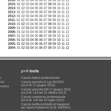
2016
:
01
02
03
04
05
06
07
08
09
10
11
12
2015
:
01
02
03
04
05
06
07
08
09
10
11
12
2014
:
01
02
03
04
05
06
07
08
09
10
11
12
2013
:
01
02
03
04
05
06
07
08
09
10
11
12
2012
:
01
02
03
04
05
06
07
08
09
10
11
12
2011
:
01
02
03
04
05
06
07
08
09
10
11
12
2010
:
01
02
03
04
05
06
07
08
09
10
11
12
2009
:
01
02
03
04
05
06
07
08
09
10
11
12
2008
:
01
02
03
04
05
06
07
08
09
10
11
12
2007
:
01
02
03
04
05
06
07
08
09
10
11
12
2006
:
01
02
03
04
05
06
07
08
09
10
11
12
2005
:
01
02
03
04
05
06
07
08
09
10
11
12
2004
:
01
02
03
04
05
06
07
08
09
10
11
12
p+A
tools
i
Calcolo fattura professionale
ichi
Calcolo parcella D.Lgs.36/2023
(ex D.M. 17 giugno 2016)
incarico
Calcolo parcella DM 17 giugno 2016
(ex D.M. 143 del 31 ottobre 2013)
Calcolo compenso professionale
(ex D.M. 140 del 20 luglio 2012)
Calcolo tariffa Architetti ed Ingegneri
per Opere Pubbliche (D.M. 4/4/2001)