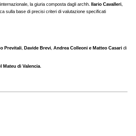
llo internazionale, la giuria composta dagli archh.
Ilario Cavalleri
,
09
UP-TO-DATE
12
ica sulla base di precisi criteri di valutazione specificati
e di
Riforma delle professioni, ok al Senato:
novità su abilitazione, competenze,
tirocini ed equo compenso
 Previtali
,
Davide Brevi
,
Andrea Colleoni e Matteo Casari
di
l Mateu di Valencia
.