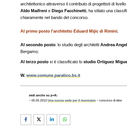
architettonico attraverso il contributo di progettisti di live
CONCORSI
Aldo Maifreni
e
Diego Facchinetti
, ha stilato una classif
Un nuovo volto per il lungomar
Villammare
chiaramente nel bando del concorso.
Al primo posto l’architetto Eduard Mijic di Rimin
i
;
Al secondo posto
: lo studio degli architetti
Andrea Angelo
Bergamo;
Al terzo posto
si è classificato lo
studio Ortiguez Migue
W.
www.comune.paratico.bs.it
vedi anche su p+A:
– 05.05.2010
Una nuova sede per il municipio
– concorso di idee