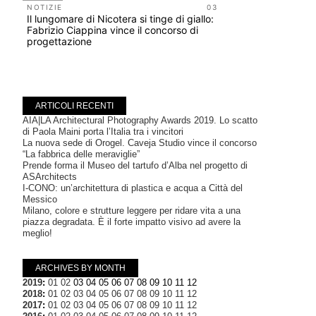
200 manife
NOTIZIE
03
Il lungomare di Nicotera si tinge di giallo:
Collodi, c
Fabrizio Ciappina vince il concorso di
progettazione
ARTICOLI RECENTI
AIA|LA Architectural Photography Awards 2019. Lo scatto
di Paola Maini porta l’Italia tra i vincitori
La nuova sede di Orogel. Caveja Studio vince il concorso
“La fabbrica delle meraviglie”
Prende forma il Museo del tartufo d’Alba nel progetto di
ASArchitects
I-CONO: un’architettura di plastica e acqua a Città del
Messico
Milano, colore e strutture leggere per ridare vita a una
piazza degradata. È il forte impatto visivo ad avere la
meglio!
ARCHIVES BY MONTH
2019
:
01
02
03
04
05
06
07
08
09
10
11
12
2018
:
01
02
03
04
05
06
07
08
09
10
11
12
2017
:
01
02
03
04
05
06
07
08
09
10
11
12