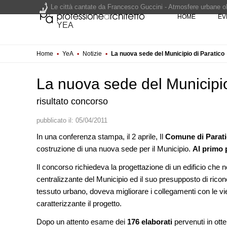
Le città cantate da Francesco Guccini - Atmosfere urbane olt
HOME
EV
Renzo Piano World Tour 2026, ottava edizione in partenza. 
YEA
Home
▪
YeA
▪
Notizie
▪
La nuova sede del Municipio di Paratico
200 manifesti per i 200 anni di Carlo Collodi, creatore di 
La nuova sede del Municipio
risultato concorso
pubblicato il:
05/04/2011
In una conferenza stampa, il 2 aprile, Il
Comune di Parati
EVENTI
costruzione di una nuova sede per il Municipio.
Al primo 
Città Osmotiche: la rigenerazi
attraverso suoli permeabili, ge
Il concorso richiedeva la progettazione di un edificio che
dell'acqua e resilienza climatic
centralizzante del Municipio ed il suo presupposto di ricono
tessuto urbano, doveva migliorare i collegamenti con le vie
FORMAZIONE
I Cantieri by LandWorks 2026,
caratterizzante il progetto.
autocostruzione e vita comunita
Sardegna, a picco sul mare
Dopo un attento esame dei
176 elaborati
pervenuti in otte