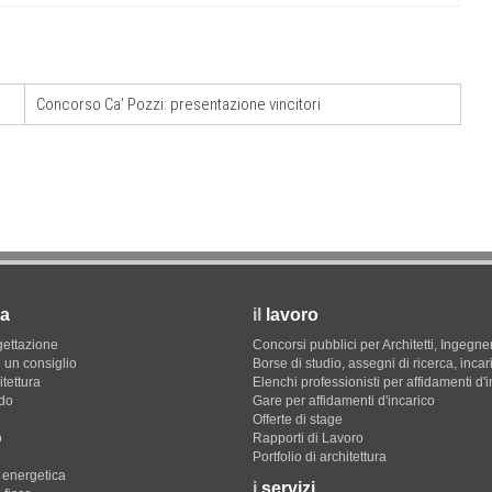
Concorso Ca’ Pozzi: presentazione vincitori
a
il
lavoro
gettazione
Concorsi pubblici per Architetti, Ingegner
 un consiglio
Borse di studio, assegni di ricerca, incar
itettura
Elenchi professionisti per affidamenti d'
do
Gare per affidamenti d'incarico
Offerte di stage
o
Rapporti di Lavoro
Portfolio di architettura
e energetica
i
servizi