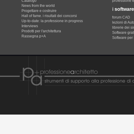
Catalogo
professione e
News from the world
i
software
Progettare e costruire
Hall of fame. i risultati dei concorsi
forum CAD
Up-to-date: la professione in progress
lezioni di Au
Interviews
librerie dei s
Prodotti per l'architettura
Software gratu
Rassegna p+A
Software per 