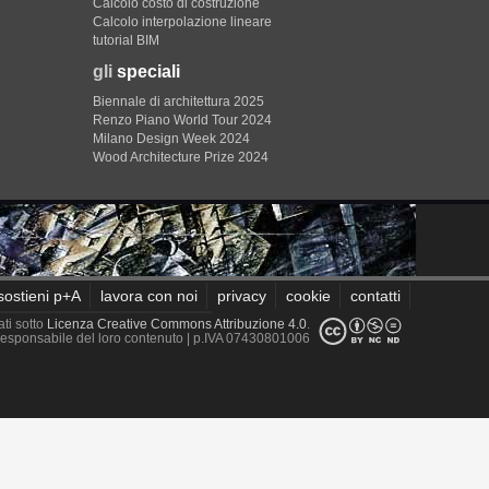
Calcolo costo di costruzione
Calcolo interpolazione lineare
tutorial BIM
gli
speciali
Biennale di architettura 2025
Renzo Piano World Tour 2024
Milano Design Week 2024
Wood Architecture Prize 2024
sostieni p+A
lavora con noi
privacy
cookie
contatti
ati sotto
Licenza Creative Commons Attribuzione 4.0
.
è responsabile del loro contenuto
| p.IVA 07430801006