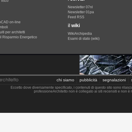
 fisco
Newsletter 07nl
Newsletter 01pa
Feed RSS
toCAD on-line
il
wiki
imboli
iti per architetti
WikiArchipedia
il Risparmio Energetico
Esami di stato (wiki)
chi siamo
pubblicità
segnalazioni
Eccetto dove diversamente specificato, i contenuti di questo sito sono rilasci
professioneArchitetto non è collegato ai siti recensiti e non 