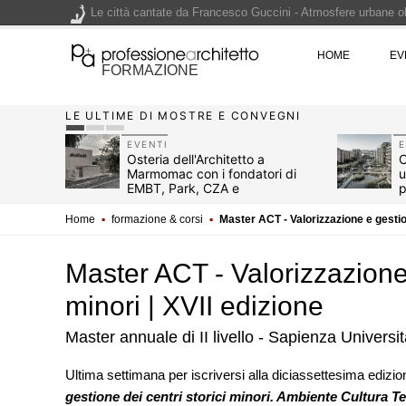
Le città cantate da Francesco Guccini - Atmosfere urbane olt
Renzo Piano World Tour 2026, ottava edizione in partenza. 
HOME
EV
FORMAZIONE
LE ULTIME DI MOSTRE E CONVEGNI
200 manifesti per i 200 anni di Carlo Collodi, creatore di 
EVENTI
E
atorio
Osteria dell'Architetto a
C
Marmomac con i fondatori di
u
EMBT, Park, CZA e
p
ELASTICOFarm
r
Home
▪
formazione & corsi
▪
Master ACT - Valorizzazione e gestion
Master ACT - Valorizzazione 
minori | XVII edizione
Master annuale di II livello - Sapienza Univers
UP-TO-DATE
Ultima settimana per iscriversi alla diciassettesima edizione
Riforma delle professi
gestione dei centri storici minori. Ambiente Cultura Ter
novità su abilitazion