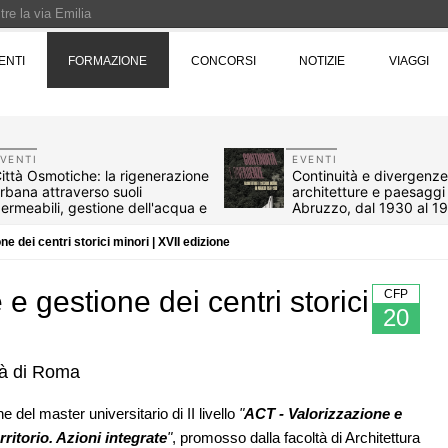
re la via Emilia
Rotta verso Ovest - Europa, Stati Uniti e Canada | 22 agosto > 30 settembre 
ENTI
FORMAZIONE
CONCORSI
NOTIZIE
VIAGGI
Pinocchio - Call di grafica promossa dal Museo MAGMA per la realizzazione di 
VENTI
EVENTI
ittà Osmotiche: la rigenerazione
Continuità e divergenze
rbana attraverso suoli
architetture e paesaggi 
ermeabili, gestione dell'acqua e
Abruzzo, dal 1930 al 1
esilienza climatica
e dei centri storici minori | XVII edizione
e gestione dei centri storici
CFP
20
ità di Roma
07
NOTIZIE
 del master universitario di II livello
"
ACT - Valorizzazione e
oni, ok al Senato:
Tashkent modernista è sito Unesco: d
ritorio. Azioni integrate
"
, promosso dalla facoltà di Architettura
e, competenze,
architetture nella World Heritage List