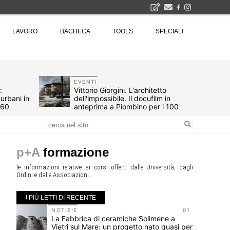
2026
LAVORO
BACHECA
TOOLS
SPECIALI
La Fabbrica di ceramiche Solimene a Vietri sul Mare: un progetto nato quasi per caso - La lucertola aggrappata alla roccia, tra Wright e Gaudì, unica opera europea del visionario architetto Paolo Soleri
Osteria dell'Architetto a Marmomac con i fondatori di EMBT, Park, CZA e ELASTICOFarm - Veronafiere, dal 22 al 25 settembre 2026 · 2x4 Cfp · Ingresso gratuito · Iscrizioni aperte!
I Cantieri by LandWorks 2026, autocostruzione e vita comunitaria in Sardegna, a picco sul mare - Workshop di autocostruzione e rigenerazione urbana nell'ex borgo minerario dell'Argentiera · 3 turni
una mostra
EVENTI
:
Vittorio Giorgini. L'architetto
urbani in
dell'impossibile. Il docufilm in
960
anteprima a Piombino per i 100
anni
p+A
formazione
le informazioni relative ai corsi offerti dalle Università, dagli
Ordini e dalle Associazioni..
I PIÙ LETTI DI RECENTE
10
NOTIZIE
01
ieci
La Fabbrica di ceramiche Solimene a
Vietri sul Mare: un progetto nato quasi per