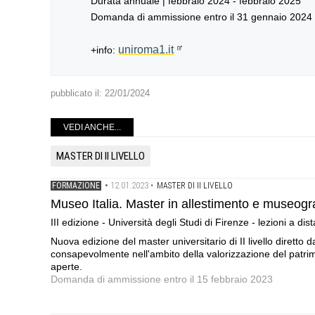
Durata annuale | febbraio 2024 - febbraio 2025
Domanda di ammissione entro il 31 gennaio 2024
uniroma1.it
+info:
pubblicato il:
22/01/2024
VEDI ANCHE...
MASTER DI II LIVELLO
12.01.2023
FORMAZIONE
•
•
MASTER DI II LIVELLO
Museo Italia. Master in allestimento e museogr
III edizione - Università degli Studi di Firenze - lezioni a dis
Nuova edizione del master universitario di II livello diretto
consapevolmente nell'ambito della valorizzazione del patrimo
aperte.
Domanda di ammissione entro il 15 febbraio 2023