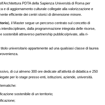
penso
dell'Architettura PDTA della Sapienza Università di Roma per
ca e di aggiornamento culturale collegate alla valorizzazione e
EVENTI
08
Osteria dell'Architetto a Marmomac c
nte efficiente dei centri storici di dimensione minore.
 l'Italia: tre
fondatori di EMBT, Park, CZA e
ermo, Verona e
ELASTICOFarm
torio
), il Master segue un percorso centrato sul concetto di
 interdisciplinare, dalla programmazione integrata delle risorse,
EVENTI
 e sostenibili attraverso partnership pubblico/private, alla ri-
09
Città Osmotiche: la rigenerazione ur
o lancia gare per
attraverso suoli permeabili, gestione
 milioni per servizi
dell'acqua e resilienza climatica
n titolo universitario appartenente ad una qualsiasi classe di laurea
 provenienza.
ivo, di cui almeno 300 ore dedicate all'attività di didattica e 250
egate per lo stage presso enti, istituzioni, aziende, università.
i tematiche:
ficazione sostenibile di un territorio;
ificazione;