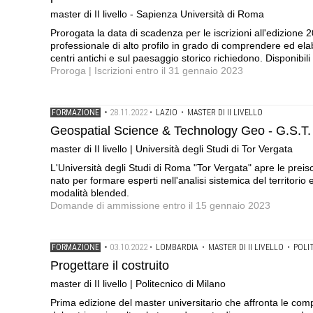
master di II livello - Sapienza Università di Roma
Prorogata la data di scadenza per le iscrizioni all'edizion
professionale di alto profilo in grado di comprendere ed elab
centri antichi e sul paesaggio storico richiedono. Disponibili
Proroga | Iscrizioni entro il 31 gennaio 2023
28.11.2022
FORMAZIONE
•
•
LAZIO
•
MASTER DI II LIVELLO
Geospatial Science & Technology Geo - G.S.T.
master di II livello | Università degli Studi di Tor Vergata
L'Università degli Studi di Roma "Tor Vergata" apre le preiscri
nato per formare esperti nell'analisi sistemica del territorio 
modalità blended.
Domande di ammissione entro il 15 gennaio 2023
03.10.2022
FORMAZIONE
•
•
LOMBARDIA
•
MASTER DI II LIVELLO
•
POLI
Progettare il costruito
master di II livello | Politecnico di Milano
Prima edizione del master universitario che affronta le comp