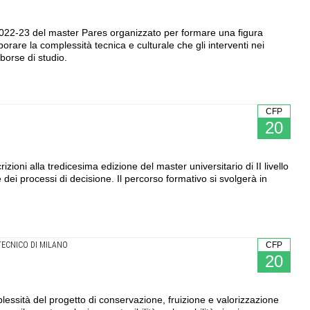
e 2022-23 del master Pares organizzato per formare una figura
orare la complessità tecnica e culturale che gli interventi nei
 borse di studio.
CFP
20
zioni alla tredicesima edizione del master universitario di II livello
e dei processi di decisione. Il percorso formativo si svolgerà in
TECNICO DI MILANO
CFP
20
lessità del progetto di conservazione, fruizione e valorizzazione