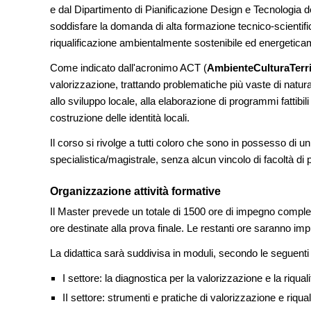
tirocini ed equo com
e dal Dipartimento di Pianificazione Design e Tecnologia 
soddisfare la domanda di alta formazione tecnico‐scientifi
EVENTI
riqualificazione ambientalmente sostenibile ed energeticame
Con Carlo Scarpa lungo
appuntamenti tra Pal
Come indicato dall'acronimo ACT (
AmbienteCulturaTerri
Venezia
valorizzazione, trattando problematiche più vaste di natura
allo sviluppo locale, alla elaborazione di programmi fattibili
UP-TO-DATE
L'Agenzia del Demani
costruzione delle identità locali.
accordi quadro da 219
di architettura
Il corso si rivolge a tutti coloro che sono in possesso di u
specialistica/magistrale, senza alcun vincolo di facoltà di
Organizzazione attività formative
Il Master prevede un totale di 1500 ore di impegno compless
ore destinate alla prova finale. Le restanti ore saranno impi
La didattica sarà suddivisa in moduli, secondo le seguent
I settore: la diagnostica per la valorizzazione e la riquali
II settore: strumenti e pratiche di valorizzazione e riqual