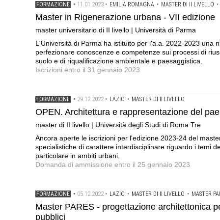
11.01.2023
FORMAZIONE
•
•
EMILIA ROMAGNA
•
MASTER DI II LIVELLO
•
Master in Rigenerazione urbana - VII edizione
master universitario di II livello | Università di Parma
L'Università di Parma ha istituito per l'a.a. 2022-2023 una 
perfezionare conoscenze e competenze sui processi di riuso 
suolo e di riqualificazione ambientale e paesaggistica.
Iscrizioni entro il 31 gennaio 2023
29.12.2022
FORMAZIONE
•
•
LAZIO
•
MASTER DI II LIVELLO
OPEN. Architettura e rappresentazione del pa
master di II livello | Università degli Studi di Roma Tre
Ancora aperte le iscrizioni per l'edizione 2023-24 del maste
specialistiche di carattere interdisciplinare riguardo i temi
particolare in ambiti urbani.
Domanda di ammissione entro il 25 gennaio 2023
05.12.2022
FORMAZIONE
•
•
LAZIO
•
MASTER DI II LIVELLO
•
MASTER PA
Master PARES - progettazione architettonica per 
pubblici