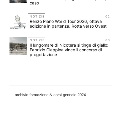
caso
11
on i
NOTIZIE
02
Renzo Piano World Tour 2026, ottava
edizione in partenza. Rotta verso Ovest
12
NOTIZIE
03
bana
Il lungomare di Nicotera si tinge di giallo:
Fabrizio Ciappina vince il concorso di
progettazione
archivio formazione & corsi gennaio 2024