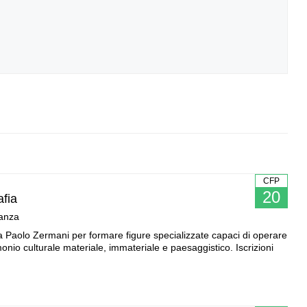
CFP
20
afia
tanza
 da Paolo Zermani per formare figure specializzate capaci di operare
nio culturale materiale, immateriale e paesaggistico. Iscrizioni