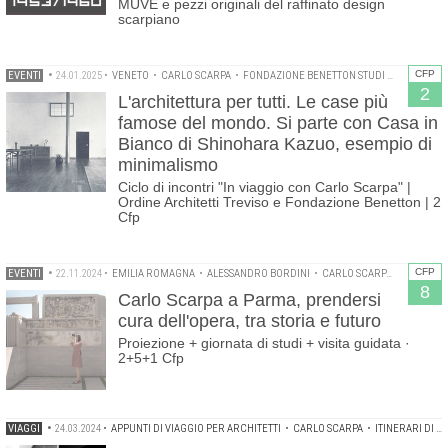
MUVE e pezzi originali del raffinato design
scarpiano
CFP
EVENTI
•
24.01.2025
•
VENETO
•
CARLO SCARPA
•
FONDAZIONE BENETTON STUDI RICERCHE
•
2
L'architettura per tutti. Le case più
famose del mondo. Si parte con Casa in
Bianco di Shinohara Kazuo, esempio di
minimalismo
Ciclo di incontri "In viaggio con Carlo Scarpa" |
Ordine Architetti Treviso e Fondazione Benetton | 2
Cfp
CFP
EVENTI
•
22.11.2024
•
EMILIA ROMAGNA
•
ALESSANDRO BORDINI
•
CARLO SCARPA
•
CONVEG
8
Carlo Scarpa a Parma, prendersi
cura dell'opera, tra storia e futuro
Proiezione + giornata di studi + visita guidata ·
2+5+1 Cfp
VIAGGI
•
24.03.2024
•
APPUNTI DI VIAGGIO PER ARCHITETTI
•
CARLO SCARPA
•
ITINERARI DI ARCHITETTURA