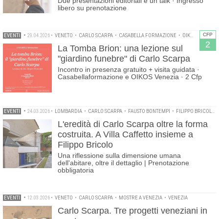
Due presentazioni editoriali e un talk · Ingresso
libero su prenotazione
CFP
EVENTI
•
29.04.2026
•
VENETO
•
CARLO SCARPA
•
CASABELLA FORMAZIONE
•
OIKOS
•
ORDINE
2
La Tomba Brion: una lezione sul
"giardino funebre" di Carlo Scarpa
Incontro in presenza gratuito + visita guidata ·
Casabellaformazione e OIKOS Venezia · 2 Cfp
EVENTI
•
24.03.2026
•
LOMBARDIA
•
CARLO SCARPA
•
FAUSTO BONTEMPI
•
FILIPPO BRICOLO
L'eredità di Carlo Scarpa oltre la forma
costruita. A Villa Caffetto insieme a
Filippo Bricolo
Una riflessione sulla dimensione umana
dell'abitare, oltre il dettaglio | Prenotazione
obbligatoria
EVENTI
•
12.03.2026
•
VENETO
•
CARLO SCARPA
•
MOSTRE A VENEZIA
•
VENEZIA
Carlo Scarpa. Tre progetti veneziani in