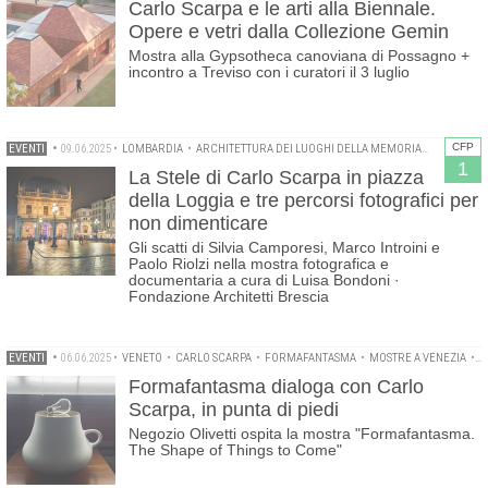
Carlo Scarpa e le arti alla Biennale.
Opere e vetri dalla Collezione Gemin
Mostra alla Gypsotheca canoviana di Possagno +
incontro a Treviso con i curatori il 3 luglio
CFP
EVENTI
•
09.06.2025
•
LOMBARDIA
•
ARCHITETTURA DEI LUOGHI DELLA MEMORIA
•
CARLO SC
1
La Stele di Carlo Scarpa in piazza
della Loggia e tre percorsi fotografici per
non dimenticare
Gli scatti di Silvia Camporesi, Marco Introini e
Paolo Riolzi nella mostra fotografica e
documentaria a cura di Luisa Bondoni ·
Fondazione Architetti Brescia
EVENTI
•
06.06.2025
•
VENETO
•
CARLO SCARPA
•
FORMAFANTASMA
•
MOSTRE A VENEZIA
•
N
Formafantasma dialoga con Carlo
Scarpa, in punta di piedi
Negozio Olivetti ospita la mostra "Formafantasma.
The Shape of Things to Come"