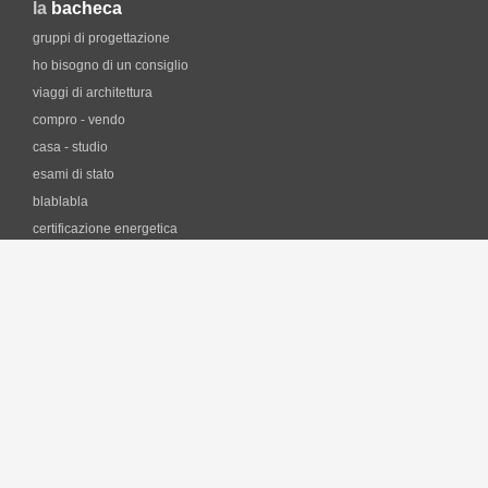
la
bacheca
gruppi di progettazione
ho bisogno di un consiglio
viaggi di architettura
compro - vendo
casa - studio
esami di stato
blablabla
certificazione energetica
professione e fisco
i
software
forum CAD
lezioni di AutoCAD on-line
librerie dei simboli
Software gratuiti per architetti
Software per il Risparmio Energetico
il
lavoro