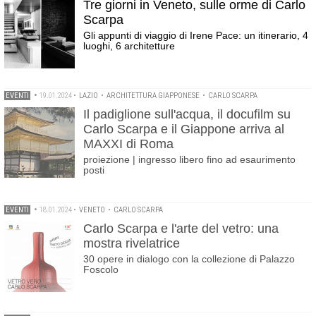
Tre giorni in Veneto, sulle orme di Carlo
Scarpa
Gli appunti di viaggio di Irene Pace: un itinerario, 4
luoghi, 6 architetture
EVENTI
•
19.01.2024
•
LAZIO
•
ARCHITETTURA GIAPPONESE
•
CARLO SCARPA
Il padiglione sull'acqua, il docufilm su
Carlo Scarpa e il Giappone arriva al
MAXXI di Roma
proiezione | ingresso libero fino ad esaurimento
posti
EVENTI
•
18.01.2024
•
VENETO
•
CARLO SCARPA
Carlo Scarpa e l'arte del vetro: una
mostra rivelatrice
30 opere in dialogo con la collezione di Palazzo
Foscolo