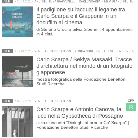
EVENTI
•
23.11.2023
•
ARCHITETTURA GIAPPONESE
•
CARLO SCARPA
•
FILM DI ARCHITETTURA
Il padiglione sull'acqua: il legame tra
Carlo Scarpa e il Giappone in un
docufilm al cinema
di Stefano Croci e Silvia Siberini | 4 appuntamenti
in 4 città
EVENTI
•
12.04.2023
•
VENETO
•
CARLO SCARPA
•
FONDAZIONE BENETTON STUDI RICERCHE
Carlo Scarpa / Sekiya Masaaki. Tracce
d'architettura nel mondo di un fotografo
giapponese
mostra fotografica della Fondazione Benetton
Studi Ricerche
CFP
EVENTI
•
02.12.2022
•
VENETO
•
CARLO SCARPA
R
Carlo Scarpa e Antonio Canova, la
luce nella Gypsotheca di Possagno
ciclo di incontri "Dialoghi attorno a Ca' Scarpa" |
Fondazione Benetton Studi Ricerche