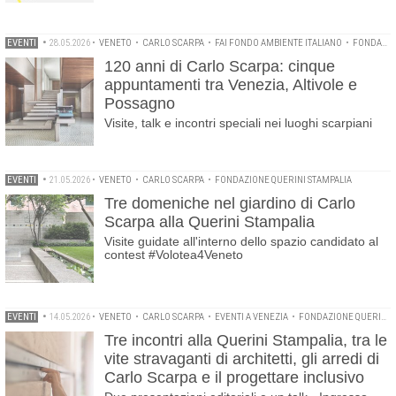
EVENTI
•
28.05.2026
•
VENETO
•
CARLO SCARPA
•
FAI FONDO AMBIENTE ITALIANO
•
FONDAZIONE QUERINI STAMPALIA
120 anni di Carlo Scarpa: cinque
appuntamenti tra Venezia, Altivole e
Possagno
Visite, talk e incontri speciali nei luoghi scarpiani
EVENTI
•
21.05.2026
•
VENETO
•
CARLO SCARPA
•
FONDAZIONE QUERINI STAMPALIA
Tre domeniche nel giardino di Carlo
Scarpa alla Querini Stampalia
Visite guidate all'interno dello spazio candidato al
contest #Volotea4Veneto
EVENTI
•
14.05.2026
•
VENETO
•
CARLO SCARPA
•
EVENTI A VENEZIA
•
FONDAZIONE QUERINI STAMPALIA
Tre incontri alla Querini Stampalia, tra le
vite stravaganti di architetti, gli arredi di
Carlo Scarpa e il progettare inclusivo