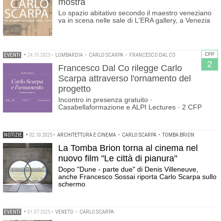
mostra
Lo spazio abitativo secondo il maestro veneziano
va in scena nelle sale di L'ERA gallery, a Venezia
CFP
EVENTI
•
24.10.2025
•
LOMBARDIA
•
CARLO SCARPA
•
FRANCESCO DAL CO
2
Francesco Dal Co rilegge Carlo
Scarpa attraverso l'ornamento del
progetto
Incontro in presenza gratuito ·
Casabellaformazione e ALPI Lectures · 2 CFP
NOTIZIE
•
02.10.2025
•
ARCHITETTURA E CINEMA
•
CARLO SCARPA
•
TOMBA BRION
La Tomba Brion torna al cinema nel
nuovo film "Le città di pianura"
Dopo "Dune - parte due" di Denis Villeneuve,
anche Francesco Sossai riporta Carlo Scarpa sullo
schermo
EVENTI
•
01.07.2025
•
VENETO
•
CARLO SCARPA