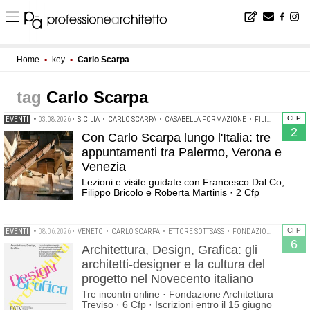
Home
▪
key
▪
Carlo Scarpa
Carlo Scarpa
CFP
EVENTI
•
03.08.2026
•
SICILIA
•
CARLO SCARPA
•
CASABELLA FORMAZIONE
•
FILIPPO BRICOLO
2
Con Carlo Scarpa lungo l'Italia: tre
appuntamenti tra Palermo, Verona e
Venezia
Lezioni e visite guidate con Francesco Dal Co,
Filippo Bricolo e Roberta Martinis · 2 Cfp
CFP
EVENTI
•
08.06.2026
•
VENETO
•
CARLO SCARPA
•
ETTORE SOTTSASS
•
FONDAZIONE ARCHITETTURA TREVISO
6
Architettura, Design, Grafica: gli
architetti-designer e la cultura del
progetto nel Novecento italiano
Tre incontri online · Fondazione Architettura
Treviso · 6 Cfp · Iscrizioni entro il 15 giugno