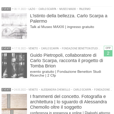
EVENTI
•
30.11.2022
•
LAZIO
•
CARLO SCARPA
•
MUSEO MAXXI
•
PALERMO
L'istinto della bellezza. Carlo Scarpa a
Palermo
Talk al Museo MAXXI | ingresso gratuito
CFP
EVENTI
•
17.10.2022
•
VENETO
•
CARLO SCARPA
•
FONDAZIONE BENETTON STUDI RICERCHE
•
2
Guido Pietropoli, collaboratore di
Carlo Scarpa, racconta il progetto di
Tomba Brion
evento gratuito | Fondazione Benetton Studi
Ricerche | 2 Cfp
EVENTI
•
24.05.2022
•
VENETO
•
ALESSANDRA CHEMOLLO
•
CARLO SCARPA
•
FONDAZIONE BENETTON STUDI RICERCHE
I frammenti del concetto. Fotografia e
architettura | lo sguardo di Alessandra
Chemollo oltre il soggetto
conferenza in presenza e online | Dialoghi attorno