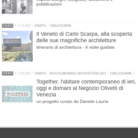
pubblicazioni
EVENTI
•
12.10.2021
•
VENETO
•
CARLO SCARPA
Il Veneto di Carlo Scarpa, alla scoperta
delle sue magnifiche architetture
itinerario di architettura - 4 visite guidate
EVENTI
•
17.09.2021
•
VENETO
•
#FOCUS.BIENNALE.ARCHITETTURA.2021
•
CARLO SCARPA
•
N
Together, l'abitare contemporaneo di ieri,
oggi e domani al Negozio Olivetti di
Venezia
un progetto curato da Daniele Lauria