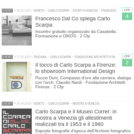
CFP
EVENTI
•
28.05.2025
•
VENETO
•
CARLO SCARPA
•
EVENTI A VENEZIA
•
FRANCESCO DAL CO
•
4
Francesco Dal Co spiega Carlo
Scarpa
Incontro gratuito organizzato da Casabella
Formazione e OIKOS · 2 Cfp
CFP
EVENTI
•
27.05.2025
•
TOSCANA
•
CARLO SCARPA
•
FONDAZIONE ARCHITETTI FIRENZE
2
Il tocco di Carlo Scarpa a Firenze:
lo showroom International Design
Puccio Duni, Compasso d'oro alla carriera, dialoga
con l'arch. Claudio Nardi · Fondazione Architetti
Firenze · 2 Cfp
EVENTI
•
30.04.2025
•
VENETO
•
CARLO SCARPA
•
MOSTRE A VENEZIA
Carlo Scarpa e il Museo Correr: in
mostra a Venezia gli allestimenti
realizzati tra il 1953 e il 1960
Esposte fotografie d'epoca dell'Archivio fotografico