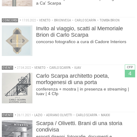
a Ca' Scarpa
CONCORSI
•
17.05.2022
•
VENETO
•
BRIONVEGA
•
CARLO SCARPA
•
TOMBA BRION
Invito al viaggio, scatti al Memoriale
Brion di Carlo Scarpa
concorso fotografico a cura di Cadore Interiors
CFP
EVENTI
•
27.04.2022
•
VENETO
•
CARLO SCARPA
•
IUAV
4
Carlo Scarpa architetto poeta,
morfogenesi di una porta
conferenza + mostra | in presenza e streaming |
Iuav | 4 Cfp
EVENTI
•
26.11.2021
•
LAZIO
•
ADRIANO OLIVETTI
•
CARLO SCARPA
•
MAXXI
Scarpa / Olivetti. Brani di una storia
condivisa
esposti disegni, fotografie, documenti e