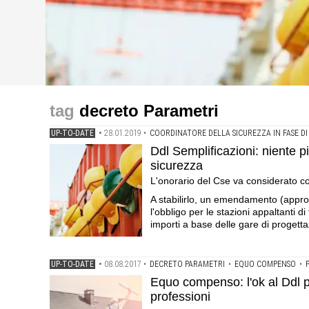
up-to-date
up-to-date
Ddl Semplificazioni: niente più ribasso della parcella p
Equo compenso: l'ok al Ddl per gli avvocati potrebbe sp
decreto Parametri
considerato come costo della sicurezza
UP-TO-DATE
•
28.01.2019
•
COORDINATORE DELLA SICUREZZA IN FASE DI
Ddl Semplificazioni: niente pi
sicurezza
community
Il calcolo parcella di architetti e ingegneri secondo il
L'onorario del Cse va considerato c
A stabilirlo, un emendamento (approv
l'obbligo per le stazioni appaltanti d
importi a base delle gare di progettaz
UP-TO-DATE
•
08.08.2017
•
DECRETO PARAMETRI
•
EQUO COMPENSO
•
Equo compenso: l'ok al Ddl pe
professioni