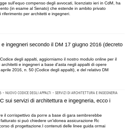
gge sull'equo compenso degli avvocati, licenziato ieri in CdM, ha
mento (in esame al Senato) che estende in ambito privato
 riferimento per architetti e ingegneri.
etti e ingegneri secondo il DM 17 giugno 2016 (decreto
 Codice degli appalti, aggiorniamo il nostro modulo online per il
 architetti e ingegneri a base d'asta negli appalti di opere
 aprile 2016, n. 50 (Codice degli appalti), e del relativo DM
6
•
NUOVO CODICE DEGLI APPALTI
•
SERVIZI DI ARCHITETTURA E INGEGNERIA
 sui servizi di architettura e ingegneria, ecco i
are il corrispettivo da porre a base di gara sembrerebbe
di fatturato si può chiedere un'idonea assicurazione Rc
corso di progettazione.I contenuti delle linee guida ormai