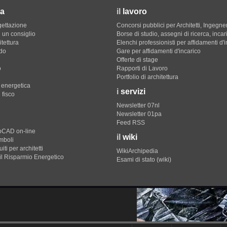
a
il
lavoro
gettazione
Concorsi pubblici per Architetti, Ingegner
 un consiglio
Borse di studio, assegni di ricerca, incar
itettura
Elenchi professionisti per affidamenti d'
do
Gare per affidamenti d'incarico
Offerte di stage
o
Rapporti di Lavoro
Portfolio di architettura
e energetica
i
servizi
 fisco
Newsletter 07nl
Newsletter 01pa
Feed RSS
toCAD on-line
il
wiki
imboli
iti per architetti
WikiArchipedia
il Risparmio Energetico
Esami di stato (wiki)