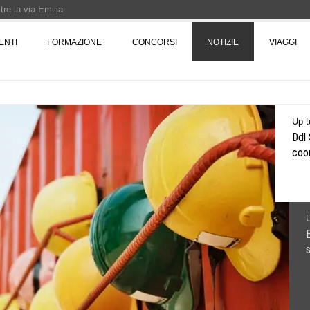
re la via Emilia
Rotta verso Ovest - Europa, Stati Uniti e Canada | 22 agosto > 30 settembre 
ENTI
FORMAZIONE
CONCORSI
NOTIZIE
VIAGGI
Pinocchio - Call di grafica promossa dal Museo MAGMA per la realizzazione di 
Up-t
Ddl 
coor
U
s