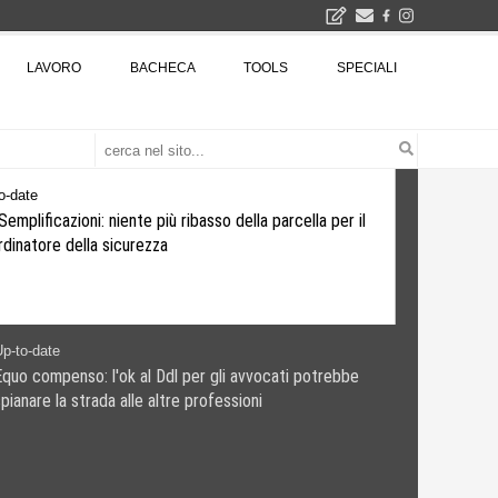
2026
LAVORO
BACHECA
TOOLS
SPECIALI
La Fabbrica di ceramiche Solimene a Vietri sul Mare: un progetto nato quasi per caso - La lucertola aggrappata alla roccia, tra Wright e Gaudì, unica opera europea del visionario architetto Paolo Soleri
Osteria dell'Architetto a Marmomac con i fondatori di EMBT, Park, CZA e ELASTICOFarm - Veronafiere, dal 22 al 25 settembre 2026 · 2x4 Cfp · Ingresso gratuito · Iscrizioni aperte!
I Cantieri by LandWorks 2026, autocostruzione e vita comunitaria in Sardegna, a picco sul mare - Workshop di autocostruzione e rigenerazione urbana nell'ex borgo minerario dell'Argentiera · 3 turni
una mostra
o-date
Semplificazioni: niente più ribasso della parcella per il
dinatore della sicurezza
p-to-date
Equo compenso: l'ok al Ddl per gli avvocati potrebbe
pianare la strada alle altre professioni