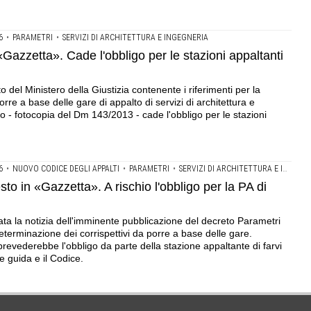
6
•
PARAMETRI
•
SERVIZI DI ARCHITETTURA E INGEGNERIA
Gazzetta». Cade l'obbligo per le stazioni appaltanti
o del Ministero della Giustizia contenente i riferimenti per la
rre a base delle gare di appalto di servizi di architettura e
 - fotocopia del Dm 143/2013 - cade l'obbligo per le stazioni
6
•
NUOVO CODICE DEGLI APPALTI
•
PARAMETRI
•
SERVIZI DI ARCHITETTURA E INGEGNERIA
o in «Gazzetta». A rischio l'obbligo per la PA di
ata la notizia dell'imminente pubblicazione del decreto Parametri
eterminazione dei corrispettivi da porre a base delle gare.
prevederebbe l'obbligo da parte della stazione appaltante di farvi
e guida e il Codice.