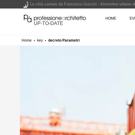
Le città cantate da Francesco Guccini - Atmosfere urbane olt
Renzo Piano World Tour 2026, ottava edizione in partenza. 
HOME
EV
UP-TO-DATE
Home
▪
key
▪
decreto Parametri
200 manifesti per i 200 anni di Carlo Collodi, creatore di 