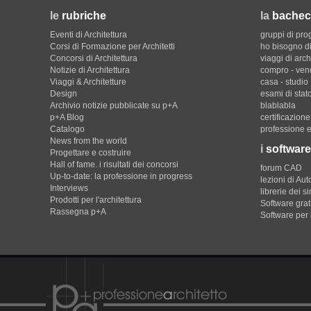
le
rubriche
la
bachec
Eventi di Architettura
gruppi di pro
Corsi di Formazione per Architetti
ho bisogno di
Concorsi di Architettura
viaggi di arch
Notizie di Architettura
compro - ven
Viaggi & Architetture
casa - studio
Design
esami di stat
Archivio notizie pubblicate su p+A
blablabla
p+A Blog
certificazion
Catalogo
professione e
News from the world
i
software
Progettare e costruire
Hall of fame. i risultati dei concorsi
forum CAD
Up-to-date: la professione in progress
lezioni di Au
Interviews
librerie dei s
Prodotti per l'architettura
Software gratu
Rassegna p+A
Software per 