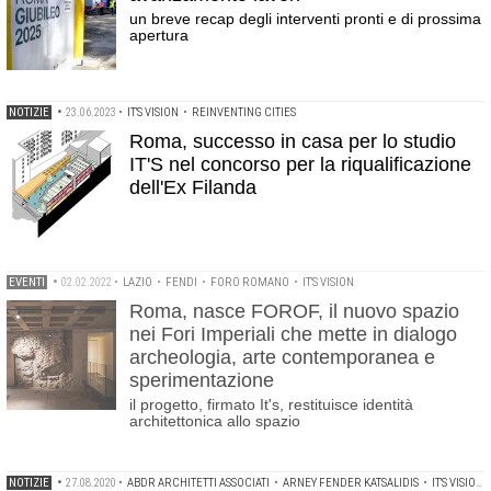
un breve recap degli interventi pronti e di prossima
apertura
NOTIZIE
•
23.06.2023
•
IT'S VISION
•
REINVENTING CITIES
Roma, successo in casa per lo studio
IT'S nel concorso per la riqualificazione
dell'Ex Filanda
EVENTI
•
02.02.2022
•
LAZIO
•
FENDI
•
FORO ROMANO
•
IT'S VISION
Roma, nasce FOROF, il nuovo spazio
nei Fori Imperiali che mette in dialogo
archeologia, arte contemporanea e
sperimentazione
il progetto, firmato It's, restituisce identità
architettonica allo spazio
NOTIZIE
•
27.08.2020
•
ABDR ARCHITETTI ASSOCIATI
•
ARNEY FENDER KATSALIDIS
•
IT'S VISION