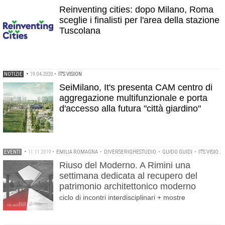
Reinventing cities: dopo Milano, Roma
sceglie i finalisti per l'area della stazione
Tuscolana
NOTIZIE
•
19.04.2020
•
IT'S VISION
SeiMilano, It's presenta CAM centro di
aggregazione multifunzionale e porta
d'accesso alla futura "città giardino"
EVENTI
•
11.11.2019
•
EMILIA ROMAGNA
•
DIVERSERIGHESTUDIO
•
GUIDO GUIDI
•
IT'S VISION
Riuso del Moderno. A Rimini una
settimana dedicata al recupero del
patrimonio architettonico moderno
ciclo di incontri interdisciplinari + mostre