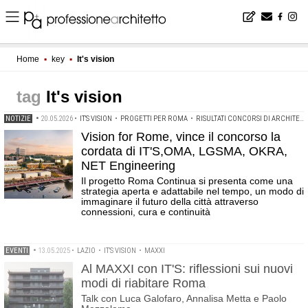
Home
▪
key
▪
It's vision
It's vision
NOTIZIE
•
20.05.2026
•
IT'S VISION
•
PROGETTI PER ROMA
•
RISULTATI CONCORSI DI ARCHITETTURA
Vision for Rome, vince il concorso la
cordata di IT'S,OMA, LGSMA, OKRA,
NET Engineering
Il progetto Roma Continua si presenta come una
strategia aperta e adattabile nel tempo, un modo di
immaginare il futuro della città attraverso
connessioni, cura e continuità
EVENTI
•
13.05.2025
•
LAZIO
•
IT'S VISION
•
MAXXI
Al MAXXI con IT'S: riflessioni sui nuovi
modi di riabitare Roma
Talk con Luca Galofaro, Annalisa Metta e Paolo