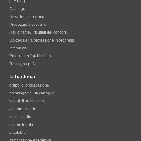
p+A Blog
Catalogo
News from the world
Progettare e costruire
Hall of fame. i risultati dei concorsi
Up-to-date: la professione in progress
Interviews
Prodotti per l'architettura
Rassegna p+A
la
bacheca
gruppi di progettazione
ho bisogno di un consiglio
viaggi di architettura
compro - vendo
casa - studio
esami di stato
blablabla
certificazione energetica