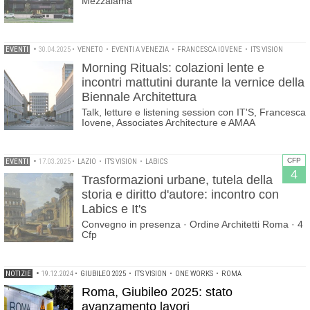
Mezzalama
EVENTI
•
30.04.2025
•
VENETO
•
EVENTI A VENEZIA
•
FRANCESCA IOVENE
•
IT'S VISION
Morning Rituals: colazioni lente e
incontri mattutini durante la vernice della
Biennale Architettura
Talk, letture e listening session con IT'S, Francesca
Iovene, Associates Architecture e AMAA
CFP
EVENTI
•
17.03.2025
•
LAZIO
•
IT'S VISION
•
LABICS
4
Trasformazioni urbane, tutela della
storia e diritto d'autore: incontro con
Labics e It's
Convegno in presenza · Ordine Architetti Roma · 4
Cfp
NOTIZIE
•
19.12.2024
•
GIUBILEO 2025
•
IT'S VISION
•
ONE WORKS
•
ROMA
Roma, Giubileo 2025: stato
avanzamento lavori