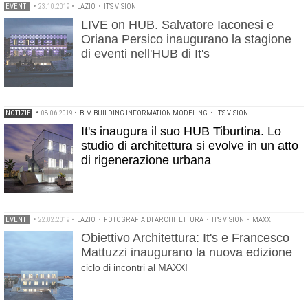
EVENTI
•
23.10.2019
•
LAZIO
•
IT'S VISION
LIVE on HUB. Salvatore Iaconesi e
Oriana Persico inaugurano la stagione
di eventi nell'HUB di It's
NOTIZIE
•
08.06.2019
•
BIM BUILDING INFORMATION MODELING
•
IT'S VISION
It's inaugura il suo HUB Tiburtina. Lo
studio di architettura si evolve in un atto
di rigenerazione urbana
EVENTI
•
22.02.2019
•
LAZIO
•
FOTOGRAFIA DI ARCHITETTURA
•
IT'S VISION
•
MAXXI
Obiettivo Architettura: It's e Francesco
Mattuzzi inaugurano la nuova edizione
ciclo di incontri al MAXXI