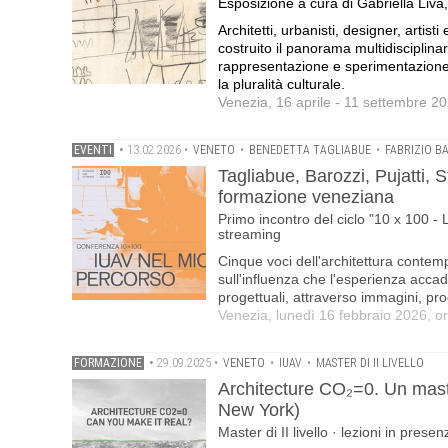
Esposizione a cura di Gabriella Li
Architetti, urbanisti, designer, artist
costruito il panorama multidisciplina
rappresentazione e sperimentazione.
la pluralità culturale.
Venezia, 16 aprile - 11 settembre 2
EVENTI
•
13.02.2026
•
VENETO
•
BENEDETTA TAGLIABUE
•
FABRIZIO B
Tagliabue, Barozzi, Pujatti, S
formazione veneziana
Primo incontro del ciclo "10 x 100 - 
streaming
Cinque voci dell'architettura contem
sull'influenza che l'esperienza acca
progettuali, attraverso immagini, pro
Venezia, lunedì 16 febbraio 2026, o
FORMAZIONE
•
29.09.2025
•
VENETO
•
IUAV
•
MASTER DI II LIVELLO
Architecture CO₂=0. Un mast
New York)
Master di II livello · lezioni in pres