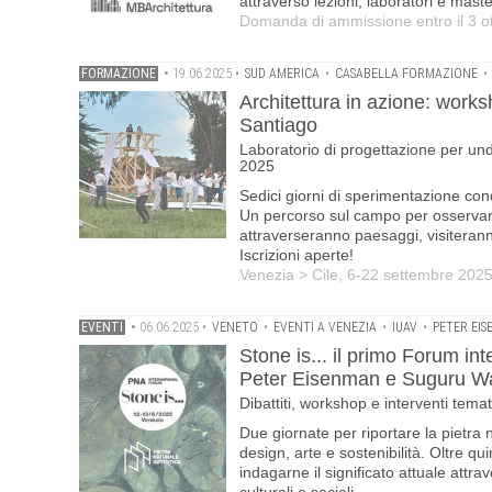
attraverso lezioni, laboratori e maste
Domanda di ammissione entro il 3 o
FORMAZIONE
•
19.06.2025
•
SUD AMERICA
•
CASABELLA FORMAZIONE
•
Architettura in azione: works
Santiago
Laboratorio di progettazione per und
2025
Sedici giorni di sperimentazione con
Un percorso sul campo per osservare 
attraverseranno paesaggi, visiteran
Iscrizioni aperte!
Venezia > Cile, 6-22 settembre 202
EVENTI
•
06.06.2025
•
VENETO
•
EVENTI A VENEZIA
•
IUAV
•
PETER EI
Stone is... il primo Forum int
Peter Eisenman e Suguru Wat
Dibattiti, workshop e interventi tema
Due giornate per riportare la pietra 
design, arte e sostenibilità. Oltre qu
indagarne il significato attuale attrav