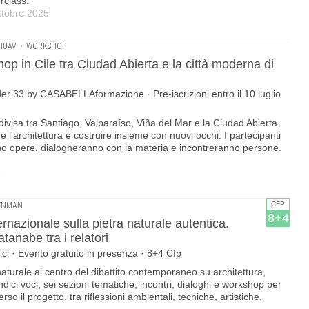
rclass.
ttobre 2025
IUAV
•
WORKSHOP
hop in Cile tra Ciudad Abierta e la città moderna di
er 33 by CASABELLAformazione · Pre-iscrizioni entro il 10 luglio
divisa tra Santiago, Valparaíso, Viña del Mar e la Ciudad Abierta.
l'architettura e costruire insieme con nuovi occhi. I partecipanti
no opere, dialogheranno con la materia e incontreranno persone.
5
CFP
SENMAN
8+4
ernazionale sulla pietra naturale autentica.
anabe tra i relatori
tici · Evento gratuito in presenza · 8+4 Cfp
naturale al centro del dibattito contemporaneo su architettura,
indici voci, sei sezioni tematiche, incontri, dialoghi e workshop per
erso il progetto, tra riflessioni ambientali, tecniche, artistiche,