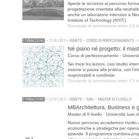
Aperte le iscrizioni al percorso forma
progettazione orientata alla neutralità
anche un laboratorio intensivo a Ne
Institute of Technology (NYIT).
Domande di ammissione entro il 4 
FORMAZIONE
•
12.09.2025
•
VENETO
•
CORSO DI PERFEZIONAMENTO
•
Né piano né progetto: il mas
Corso di perfezionamento · Universi
Sei mesi tra lezioni, casi studio inte
visione si passa alla pratica, con l'in
responsabili e condivise.
Domande di ammissione entro il 3 o
FORMAZIONE
•
23.07.2025
•
VENETO
•
IUAV
•
MASTER DI II LIVELLO
MBArchitettura. Business e g
Master di II livello · Università Iuav 
Nuovo percorso accademico rivolto a
economiche e strategiche per operare 
aziende. Il programma combina proj