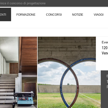
 vince il concorso di progettazione
e del prezzo alla Soprintendenza speciale
ENTI
FORMAZIONE
CONCORSI
NOTIZIE
VIAGGI
i progettazione a procedura aperta due fasi Montepremi: 18.000 euro
e è fermo - La pronuncia della Corte di Cassazione
Even
100 
Prog