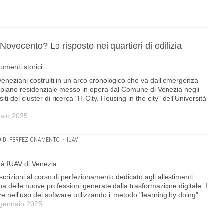
ovecento? Le risposte nei quartieri di edilizia
umenti storici
i veneziani costruiti in un arco cronologico che va dall'emergenza
 piano residenziale messo in opera dal Comune di Venezia negli
ti del cluster di ricerca "H-City. Housing in the city" dell'Università
raio 2025
 DI PERFEZIONAMENTO
•
IUAV
tà IUAV di Venezia
iscrizioni al corso di perfezionamento dedicato agli allestimenti
una delle nuove professioni generate dalla trasformazione digitale. I
 nell'uso dei software utilizzando il metodo "learning by doing"
 gennaio 2025