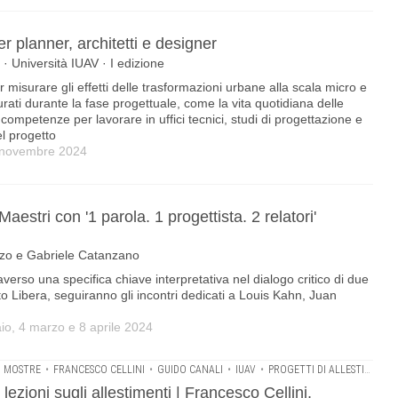
er planner, architetti e designer
 Università IUAV · I edizione
misurare gli effetti delle trasformazioni urbane alla scala micro e
ati durante la fase progettuale, come la vita quotidiana delle
competenze per lavorare in uffici tecnici, studi di progettazione e
el progetto
8 novembre 2024
Maestri con '1 parola. 1 progettista. 2 relatori'
arzo e Gabriele Catanzano
traverso una specifica chiave interpretativa nel dialogo critico di due
rto Libera, seguiranno gli incontri dedicati a Louis Kahn, Juan
io, 4 marzo e 8 aprile 2024
O MOSTRE
•
FRANCESCO CELLINI
•
GUIDO CANALI
•
IUAV
•
PROGETTI DI ALLESTIMENTO
e lezioni sugli allestimenti | Francesco Cellini,