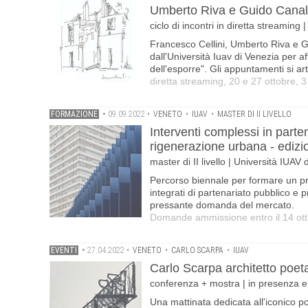
Umberto Riva e Guido Canal
ciclo di incontri in diretta streaming 
Francesco Cellini, Umberto Riva e Gu
dall'Università Iuav di Venezia per af
dell'esporre". Gli appuntamenti si ar
diretta streaming, 20 e 27 ottobre,
FORMAZIONE
•
09.09.2022
•
VENETO
•
IUAV
•
MASTER DI II LIVELLO
Interventi complessi in parte
rigenerazione urbana - ediz
master di II livello | Università IUAV
Percorso biennale per formare un pr
integrati di partenariato pubblico e 
pressante domanda del mercato.
Domande ammissione entro il 14 ot
EVENTI
•
27.04.2022
•
VENETO
•
CARLO SCARPA
•
IUAV
Carlo Scarpa architetto poet
conferenza + mostra | in presenza e 
Una mattinata dedicata all'iconico po