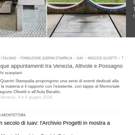
T
a, Altivole e Possagno .Visite, talk e incontri speciali nei
o Progetti in mostra a Venezia .Esposizione a cura di
ontano gli anni della formazione veneziana .Primo incontro
 · in presenza e in diretta streaming
 ITALIANO
•
FONDAZIONE QUERINI STAMPALIA
•
IUAV
•
NEGOZIO OLIVETTI
•
TOMBA BRION
nque appuntamenti tra Venezia, Altivole e Possagno
ghi scarpiani
Querini Stampalia propongono una serie di eventi dedicati alla
, la materia e il rapporto con l'esistente, con tappe al Memoriale
ozio Olivetti e all'Aula Baratto.
| Venezia, 4 e 6 giugno 2026
I ARCHITETTURA
 secolo di Iuav: l'Archivio Progetti in mostra a