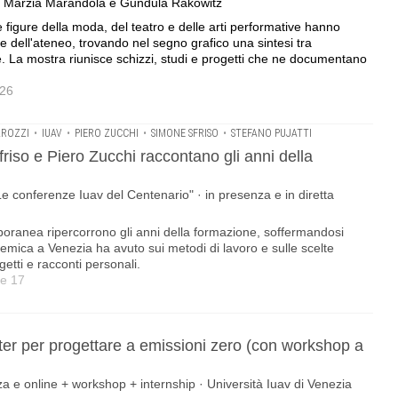
va, Marzia Marandola e Gundula Rakowitz
i e figure della moda, del teatro e delle arti performative hanno
re dell'ateneo, trovando nel segno grafico una sintesi tra
 La mostra riunisce schizzi, studi e progetti che ne documentano
026
AROZZI
•
IUAV
•
PIERO ZUCCHI
•
SIMONE SFRISO
•
STEFANO PUJATTI
friso e Piero Zucchi raccontano gli anni della
Le conferenze Iuav del Centenario" · in presenza e in diretta
poranea ripercorrono gli anni della formazione, soffermandosi
demica a Venezia ha avuto sui metodi di lavoro e sulle scelte
getti e racconti personali.
re 17
er per progettare a emissioni zero (con workshop a
enza e online + workshop + internship · Università Iuav di Venezia