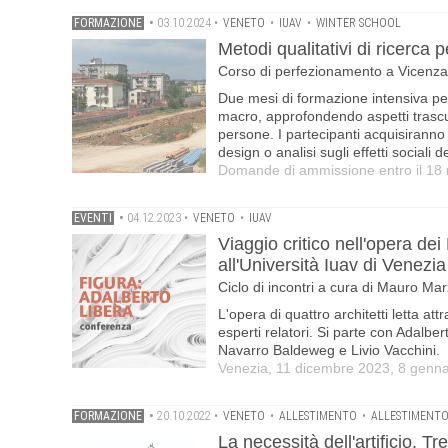
FORMAZIONE
•
03.10.2024
•
VENETO
•
IUAV
•
WINTER SCHOOL
Metodi qualitativi di ricerca p
Corso di perfezionamento a Vicenza ·
Due mesi di formazione intensiva per 
macro, approfondendo aspetti trascur
persone. I partecipanti acquisiranno 
design o analisi sugli effetti sociali d
Domande di ammissione entro il 1
EVENTI
•
04.12.2023
•
VENETO
•
IUAV
Viaggio critico nell'opera dei 
all'Università Iuav di Venezia
Ciclo di incontri a cura di Mauro M
L'opera di quattro architetti letta at
esperti relatori. Si parte con Adalbe
Navarro Baldeweg e Livio Vacchini.
Venezia, 11 dicembre 2023, 8 genna
FORMAZIONE
•
20.10.2022
•
VENETO
•
ALLESTIMENTO
•
ALLESTIMENT
La necessità dell'artificio. Tr