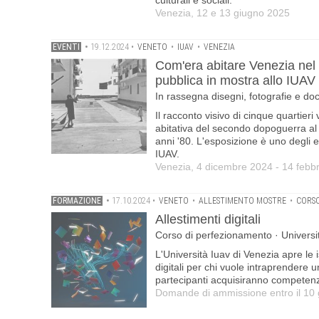
culturali e sociali.
Venezia, 12 e 13 giugno 2025
EVENTI
•
19.12.2024
•
VENETO
•
IUAV
•
VENEZIA
Com'era abitare Venezia nel N
pubblica in mostra allo IUAV
In rassegna disegni, fotografie e doc
Il racconto visivo di cinque quartier
abitativa del secondo dopoguerra al
anni '80. L'esposizione è uno degli esi
IUAV.
Venezia, 4 dicembre 2024 - 14 febb
FORMAZIONE
•
17.10.2024
•
VENETO
•
ALLESTIMENTO MOSTRE
•
CORSO
Allestimenti digitali
Corso di perfezionamento · Universi
L'Università Iuav di Venezia apre le 
digitali per chi vuole intraprendere 
partecipanti acquisiranno competenze
Domande di ammissione entro il 10