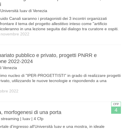
i
| Università Iuav di Venezia
ido Canali saranno i protagonisti dei 3 incontri organizzati
frontare il tema del progetto allestitivo inteso come "artificio
ticoleranno in una lezione seguita dal dialogo tra curatore e ospiti.
 3 novembre 2022
nariato pubblico e privato, progetti PNRR e
ione 2022-2024
 di Venezia
imo nucleo di "IPER-PROGETTISTI" in grado di realizzare progetti
privato, utilizzando le nuove tecnologie e rispondendo a una
tobre 2022
CFP
4
a, morfogenesi di una porta
streaming | Iuav | 4 Cfp
rtale d'ingresso all'Università Iuav e una mostra, in ideale