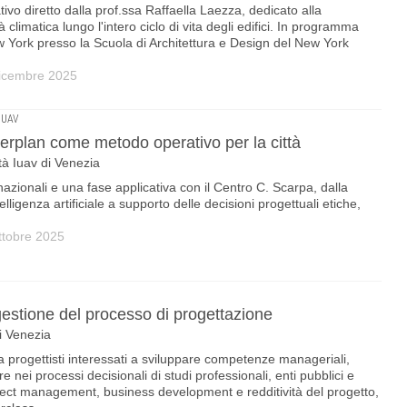
tivo diretto dalla prof.ssa Raffaella Laezza, dedicato alla
 climatica lungo l'intero ciclo di vita degli edifici. In programma
w York presso la Scuola di Architettura e Design del New York
dicembre 2025
IUAV
terplan come metodo operativo per la città
tà Iuav di Venezia
rnazionali e una fase applicativa con il Centro C. Scarpa, dalla
telligenza artificiale a supporto delle decisioni progettuali etiche,
ttobre 2025
estione del processo di progettazione
di Venezia
 progettisti interessati a sviluppare competenze manageriali,
nei processi decisionali di studi professionali, enti pubblici e
ect management, business development e redditività del progetto,