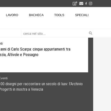
LAVORO
BACHECA
TOOLS
SPECIALI
Città Osmotiche: la rigenerazione urbana attraverso suoli permeabili, gestione dell'acqua e resilienza climatica - Gli eventi INBAR al Centro Congressi La Nuvola · Ingresso gratuito
Il museo città: a Bruxelles apre Kanal - Centre Pompidou dedicato all'arte e all'architettura - Yves Goldstein, Dg: «Il museo è tutto perché l'arte è la forza di emancipazione più straordinaria e l'architettura si occupa di costruire il futuro delle città, ma può essere niente se non è anche riflessione sul futuro dell'umanità»
Eventi
120 anni di Carlo Scarpa: cinque appuntamenti tra
Venezia, Altivole e Possagno
ti
disegni per raccontare un secolo di Iuav: l'Archivio
etti in mostra a Venezia