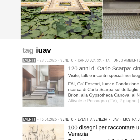
eventi
eventi
eventi
120 anni di Carlo Scarpa: cinque appuntamenti tra Venezi
100 disegni per raccontare un secolo di Iuav: l'Archivi
Tagliabue, Barozzi, Pujatti, Sfriso e Piero Zucchi racc
iuav
luoghi scarpiani
Gabriella Liva, Marzia Marandola e Gundula Rakowitz
del ciclo "10 x 100 - Le conferenze Iuav del Centenario"
EVENTI
•
28.05.2026
•
VENETO
•
CARLO SCARPA
•
FAI FONDO AMBIENTE
120 anni di Carlo Scarpa: ci
Visite, talk e incontri speciali nei luo
FAI, Ca' Foscari, Iuav e Fondazione 
ricerca di Carlo Scarpa sul dettaglio
Brion, alla Gypsotheca Canova, al Neg
Altivole e Possagno (TV), 2 giugno 
EVENTI
•
15.04.2026
•
VENETO
•
EVENTI A VENEZIA
•
IUAV
•
MOSTRA D
100 disegni per raccontare un
Venezia