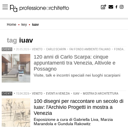
Home
▪
key
▪
iuav
iuav
EVENTI
•
28.05.2026
•
VENETO
•
CARLO SCARPA
•
FAI FONDO AMBIENTE ITALIANO
•
FONDAZIONE QUERINI STAMPALIA
120 anni di Carlo Scarpa: cinque
appuntamenti tra Venezia, Altivole e
Possagno
Visite, talk e incontri speciali nei luoghi scarpiani
EVENTI
•
15.04.2026
•
VENETO
•
EVENTI A VENEZIA
•
IUAV
•
MOSTRA DI ARCHITETTURA
100 disegni per raccontare un secolo di
Iuav: l'Archivio Progetti in mostra a
Venezia
Esposizione a cura di Gabriella Liva, Marzia
Marandola e Gundula Rakowitz