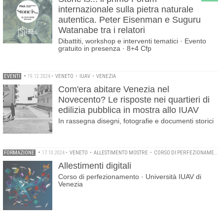
internazionale sulla pietra naturale
autentica. Peter Eisenman e Suguru
Watanabe tra i relatori
Dibattiti, workshop e interventi tematici · Evento
gratuito in presenza · 8+4 Cfp
EVENTI
•
19.12.2024
•
VENETO
•
IUAV
•
VENEZIA
Com'era abitare Venezia nel
Novecento? Le risposte nei quartieri di
edilizia pubblica in mostra allo IUAV
In rassegna disegni, fotografie e documenti storici
FORMAZIONE
•
17.10.2024
•
VENETO
•
ALLESTIMENTO MOSTRE
•
CORSO DI PERFEZIONAMENTO
Allestimenti digitali
Corso di perfezionamento · Università IUAV di
Venezia