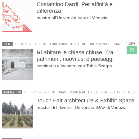
Costantino Dardi. Per affinità e
differenza
mostra all'Università Iuav di Venezia
CFP
EVENTI
•
17.01.2019
•
VENETO
•
FONDAZIONE BENETTON STUDI RICERCHE
•
IUAV
•
TOBIA SC
R
Ri-abitare le chiese chiuse. Tra
patrimoni, nuovi usi e paesaggi
seminario e incontro con Tobia Scarpa
FORMAZIONE
•
10.12.2018
•
VENETO
•
IUAV
•
MASTER DI II LIVELLO
•
PROGETTAZIONE DI SPAZI ESPOSITIVI
Touch Fair architecture & Exhibit Space
master di II livello - Università IUAV di Venezia