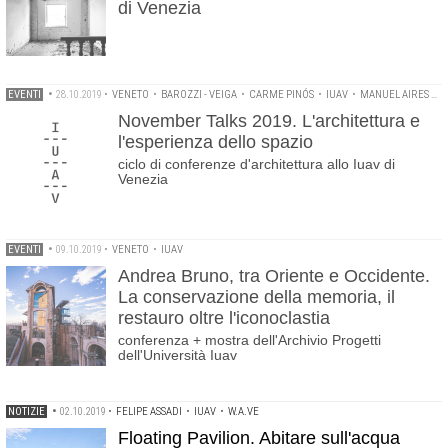
di Venezia
EVENTI
•
28.10.2019
•
VENETO
•
BAROZZI - VEIGA
•
CARME PINÓS
•
IUAV
•
MANUEL AIRES MATEUS
November Talks 2019. L'architettura e
l'esperienza dello spazio
ciclo di conferenze d'architettura allo Iuav di
Venezia
EVENTI
•
09.10.2019
•
VENETO
•
IUAV
Andrea Bruno, tra Oriente e Occidente.
La conservazione della memoria, il
restauro oltre l'iconoclastia
conferenza + mostra dell'Archivio Progetti
dell'Università Iuav
NOTIZIE
•
02.10.2019
•
FELIPE ASSADI
•
IUAV
•
W.A.VE
Floating Pavilion. Abitare sull'acqua