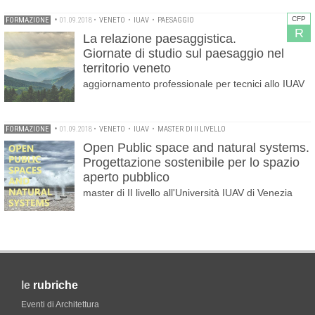
CFP
FORMAZIONE
•
01.09.2018
•
VENETO
•
IUAV
•
PAESAGGIO
R
La relazione paesaggistica.
Giornate di studio sul paesaggio nel
territorio veneto
aggiornamento professionale per tecnici allo IUAV
FORMAZIONE
•
01.09.2018
•
VENETO
•
IUAV
•
MASTER DI II LIVELLO
Open Public space and natural systems.
Progettazione sostenibile per lo spazio
aperto pubblico
master di II livello all'Università IUAV di Venezia
le
rubriche
Eventi di Architettura