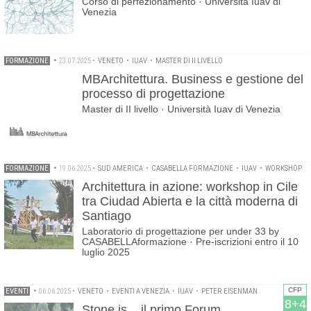
Corso di perfezionamento · Università Iuav di
Venezia
FORMAZIONE
•
23.07.2025
•
VENETO
•
IUAV
•
MASTER DI II LIVELLO
MBArchitettura. Business e gestione del
processo di progettazione
Master di II livello · Università Iuav di Venezia
FORMAZIONE
•
19.06.2025
•
SUD AMERICA
•
CASABELLA FORMAZIONE
•
IUAV
•
WORKSHOP
Architettura in azione: workshop in Cile
tra Ciudad Abierta e la città moderna di
Santiago
Laboratorio di progettazione per under 33 by
CASABELLAformazione · Pre-iscrizioni entro il 10
luglio 2025
CFP
EVENTI
•
06.06.2025
•
VENETO
•
EVENTI A VENEZIA
•
IUAV
•
PETER EISENMAN
8+4
Stone is... il primo Forum