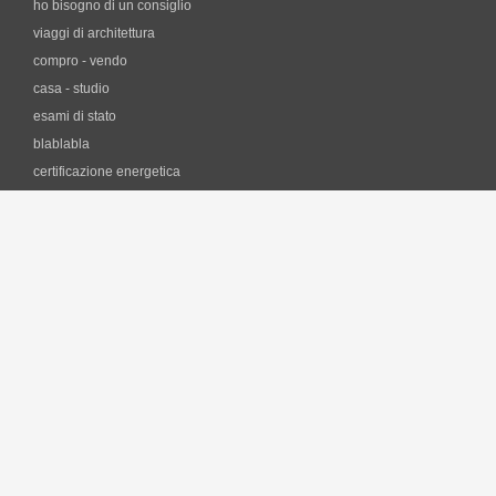
ho bisogno di un consiglio
viaggi di architettura
compro - vendo
casa - studio
esami di stato
blablabla
certificazione energetica
professione e fisco
i
software
forum CAD
lezioni di AutoCAD on-line
librerie dei simboli
Software gratuiti per architetti
Software per il Risparmio Energetico
il
lavoro
Concorsi pubblici per Architetti, Ingegneri
Borse di studio, assegni di ricerca, incarichi