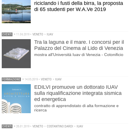
riciclando i fusti della birra, la proposta
di 65 studenti per W.A.Ve 2019
EVENTI
•
11.06.2019
•
VENETO
•
IUAV
Tra la laguna e il mare. I concorsi per il
Palazzo del Cinema al Lido di Venezia
mostra all'Università Iuav di Venezia - Cotonificio
FORMAZIONE
•
14.05.2019
•
VENETO
•
IUAV
EDILVI promuove un dottorato IUAV
sulla riqualificazione integrata sismica
ed energetica
contratto di apprendistato di alta formazione e
ricerca
EVENTI
•
28.01.2019
•
VENETO
•
COSTANTINO DARDI
•
IUAV