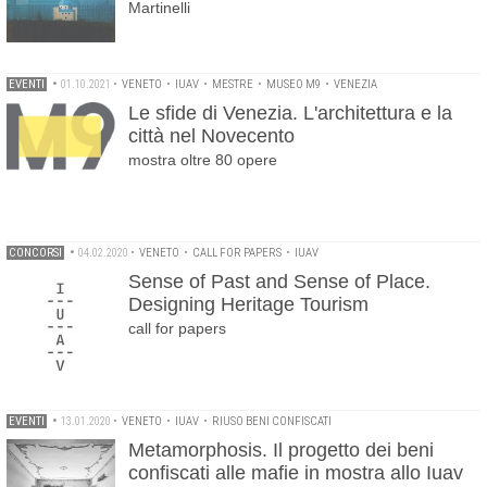
Martinelli
EVENTI
•
01.10.2021
•
VENETO
•
IUAV
•
MESTRE
•
MUSEO M9
•
VENEZIA
Le sfide di Venezia. L'architettura e la
città nel Novecento
mostra oltre 80 opere
CONCORSI
•
04.02.2020
•
VENETO
•
CALL FOR PAPERS
•
IUAV
Sense of Past and Sense of Place.
Designing Heritage Tourism
call for papers
EVENTI
•
13.01.2020
•
VENETO
•
IUAV
•
RIUSO BENI CONFISCATI
Metamorphosis. Il progetto dei beni
confiscati alle mafie in mostra allo Iuav