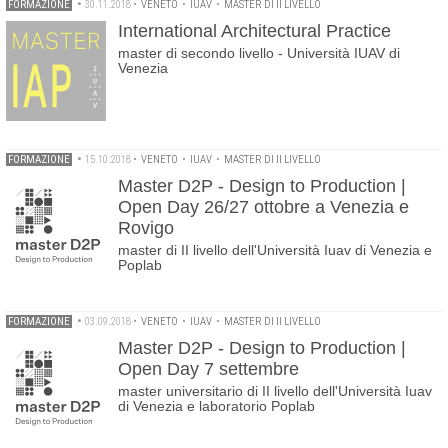
FORMAZIONE
•
30.11.2018
•
VENETO
•
IUAV
•
MASTER DI II LIVELLO
International Architectural Practice
master di secondo livello - Università IUAV di
Venezia
FORMAZIONE
•
15.10.2018
•
VENETO
•
IUAV
•
MASTER DI II LIVELLO
Master D2P - Design to Production |
Open Day 26/27 ottobre a Venezia e
Rovigo
master di II livello dell'Università Iuav di Venezia e
Poplab
FORMAZIONE
•
03.09.2018
•
VENETO
•
IUAV
•
MASTER DI II LIVELLO
Master D2P - Design to Production |
Open Day 7 settembre
master universitario di II livello dell'Università Iuav
di Venezia e laboratorio Poplab