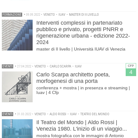
FORMAZIONE
•
09.09.2022
•
VENETO
•
IUAV
•
MASTER DI II LIVELLO
Interventi complessi in partenariato
pubblico e privato, progetti PNRR e
rigenerazione urbana - edizione 2022-
2024
master di II livello | Università IUAV di Venezia
CFP
EVENTI
•
27.04.2022
•
VENETO
•
CARLO SCARPA
•
IUAV
4
Carlo Scarpa architetto poeta,
morfogenesi di una porta
conferenza + mostra | in presenza e streaming |
Iuav | 4 Cfp
EVENTI
•
31.03.2022
•
VENETO
•
ALDO ROSSI
•
IUAV
•
TEATRO DEL MONDO
Il Teatro del Mondo | Aldo Rossi |
Venezia 1980. L'inizio di un viaggio...
mostra fotografica con le immagini di Antonio