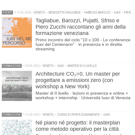
EVENTI
•
13.02.2026
•
VENETO
•
BENEDETTA TAGLIABUE
•
FABRIZIO BAROZZI
•
IUAV
•
PIERO ZUCCHI
Tagliabue, Barozzi, Pujatti, Sfriso e
Piero Zucchi raccontano gli anni della
formazione veneziana
Primo incontro del ciclo "10 x 100 - Le conferenze
Iuav del Centenario" · in presenza e in diretta
streaming
FORMAZIONE
•
29.09.2025
•
VENETO
•
IUAV
•
MASTER DI II LIVELLO
Architecture CO₂=0. Un master per
progettare a emissioni zero (con
workshop a New York)
Master di II livello · lezioni in presenza e online +
workshop + internship · Università Iuav di Venezia
FORMAZIONE
•
12.09.2025
•
VENETO
•
CORSO DI PERFEZIONAMENTO
•
IUAV
Né piano né progetto: il masterplan
come metodo operativo per la città