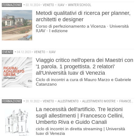
FORMAZIONE
•
03.10.2024
•
VENETO
•
IUAV
•
WINTER SCHOOL
Metodi qualitativi di ricerca per planner,
architetti e designer
Corso di perfezionamento a Vicenza · Università
IUAV · I edizione
EVENTI
•
04.12.2023
•
VENETO
•
IUAV
Viaggio critico nell'opera dei Maestri con
'1 parola. 1 progettista. 2 relatori'
all'Università Iuav di Venezia
Ciclo di incontri a cura di Mauro Marzo e Gabriele
Catanzano
FORMAZIONE
•
20.10.2022
•
VENETO
•
ALLESTIMENTO
•
ALLESTIMENTO MOSTRE
•
FRANCESCO CELLINI
La necessità dell'artificio. Tre lezioni
sugli allestimenti | Francesco Cellini,
Umberto Riva e Guido Canali
ciclo di incontri in diretta streaming | Università
Iuav di Venezia