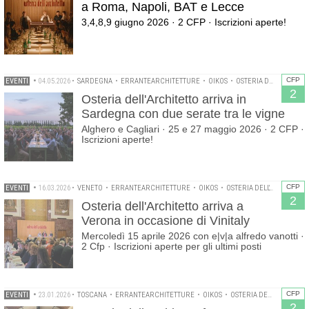
a Roma, Napoli, BAT e Lecce
3,4,8,9 giugno 2026 · 2 CFP · Iscrizioni aperte!
CFP
EVENTI
•
04.05.2026
•
SARDEGNA
•
ERRANTEARCHITETTURE
•
OIKOS
•
OSTERIA DELL'ARCHITETTO
2
Osteria dell'Architetto arriva in
Sardegna con due serate tra le vigne
Alghero e Cagliari · 25 e 27 maggio 2026 · 2 CFP ·
Iscrizioni aperte!
CFP
EVENTI
•
16.03.2026
•
VENETO
•
ERRANTEARCHITETTURE
•
OIKOS
•
OSTERIA DELL'ARCHITETTO
2
Osteria dell'Architetto arriva a
Verona in occasione di Vinitaly
Mercoledì 15 aprile 2026 con e|v|a alfredo vanotti ·
2 Cfp · Iscrizioni aperte per gli ultimi posti
CFP
EVENTI
•
23.01.2026
•
TOSCANA
•
ERRANTEARCHITETTURE
•
OIKOS
•
OSTERIA DELL'ARCHITETTO
2