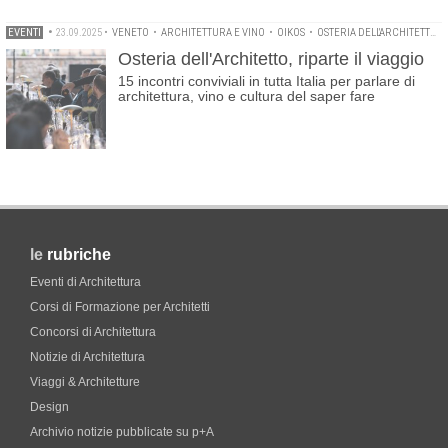
EVENTI
•
23.09.2025
•
VENETO
•
ARCHITETTURA E VINO
•
OIKOS
•
OSTERIA DELL'ARCHITETTO
•
Osteria dell'Architetto, riparte il viaggio
15 incontri conviviali in tutta Italia per parlare di
architettura, vino e cultura del saper fare
le
rubriche
Eventi di Architettura
Corsi di Formazione per Architetti
Concorsi di Architettura
Notizie di Architettura
Viaggi & Architetture
Design
Archivio notizie pubblicate su p+A