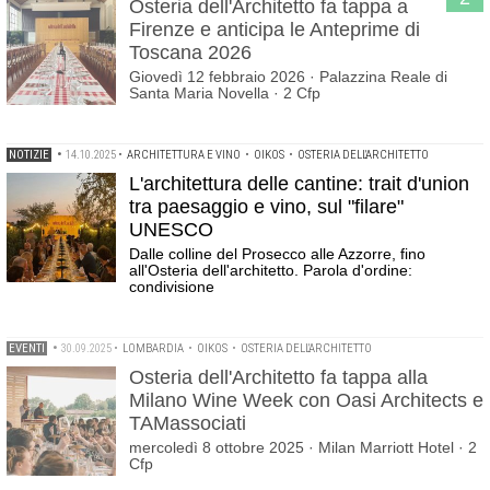
Osteria dell'Architetto fa tappa a
Firenze e anticipa le Anteprime di
Toscana 2026
Giovedì 12 febbraio 2026 · Palazzina Reale di
Santa Maria Novella · 2 Cfp
NOTIZIE
•
14.10.2025
•
ARCHITETTURA E VINO
•
OIKOS
•
OSTERIA DELL'ARCHITETTO
L'architettura delle cantine: trait d'union
tra paesaggio e vino, sul "filare"
UNESCO
Dalle colline del Prosecco alle Azzorre, fino
all'Osteria dell'architetto. Parola d'ordine:
condivisione
EVENTI
•
30.09.2025
•
LOMBARDIA
•
OIKOS
•
OSTERIA DELL'ARCHITETTO
Osteria dell'Architetto fa tappa alla
Milano Wine Week con Oasi Architects e
TAMassociati
mercoledì 8 ottobre 2025 · Milan Marriott Hotel · 2
Cfp