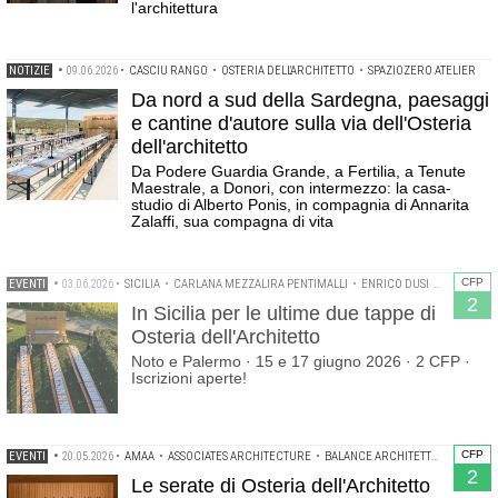
l'architettura
NOTIZIE
•
09.06.2026
•
CASCIU RANGO
•
OSTERIA DELL'ARCHITETTO
•
SPAZIOZERO ATELIER
Da nord a sud della Sardegna, paesaggi
e cantine d'autore sulla via dell'Osteria
dell'architetto
Da Podere Guardia Grande, a Fertilia, a Tenute
Maestrale, a Donori, con intermezzo: la casa-
studio di Alberto Ponis, in compagnia di Annarita
Zalaffi, sua compagna di vita
CFP
EVENTI
•
03.06.2026
•
SICILIA
•
CARLANA MEZZALIRA PENTIMALLI
•
ENRICO DUSI
•
MORANA+
2
In Sicilia per le ultime due tappe di
Osteria dell'Architetto
Noto e Palermo · 15 e 17 giugno 2026 · 2 CFP ·
Iscrizioni aperte!
CFP
EVENTI
•
20.05.2026
•
AMAA
•
ASSOCIATES ARCHITECTURE
•
BALANCE ARCHITETTURA
•
CORV
2
Le serate di Osteria dell'Architetto