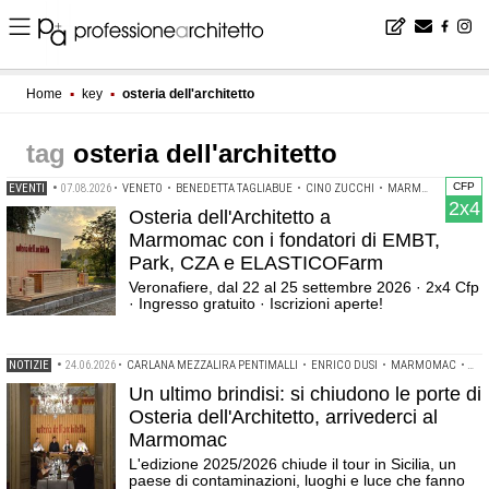
Home
▪
key
▪
osteria dell'architetto
osteria dell'architetto
CFP
EVENTI
•
07.08.2026
•
VENETO
•
BENEDETTA TAGLIABUE
•
CINO ZUCCHI
•
MARMOMAC
•
OIK
2x4
Osteria dell'Architetto a
Marmomac con i fondatori di EMBT,
Park, CZA e ELASTICOFarm
Veronafiere, dal 22 al 25 settembre 2026 · 2x4 Cfp
· Ingresso gratuito · Iscrizioni aperte!
NOTIZIE
•
24.06.2026
•
CARLANA MEZZALIRA PENTIMALLI
•
ENRICO DUSI
•
MARMOMAC
•
MO
Un ultimo brindisi: si chiudono le porte di
Osteria dell'Architetto, arrivederci al
Marmomac
L'edizione 2025/2026 chiude il tour in Sicilia, un
paese di contaminazioni, luoghi e luce che fanno